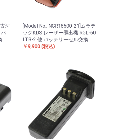
 古河
[Model No.: NCR18500-21]ムラテ
ッパ
ックKDS レーザー墨出機 RGL-60
換
LTB-2 他 バッテリーセル交換
￥9,900
(税込)