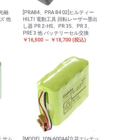
 光融
[PRA84、PRA 84 02]ヒルティー
ーズ 他
HILTI 電動工具 回転レーザー墨出
し器 PR 2-HS、PR 35、PR 3、
PRE 3 他 バッテリーセル交換
￥16,500 ～ ￥18,700
(税込)
産 サム
[MODEL 10N-600AA]立花エレテッ