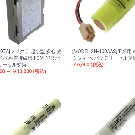
R-07A]フジクラ 超小型 多心 光
[MODEL 2N-100AAS]工業
バ 融着接続機 FSM-11R バ
タジマ 他 バッテリーセル交
リーセル交換
￥6,600
(税込)
00 ～ ￥13,200
(税込)