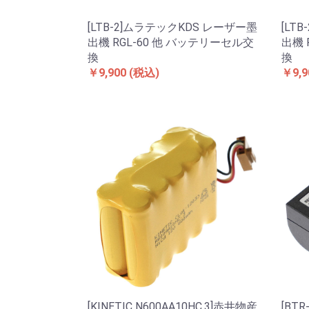
[LTB-2]ムラテックKDS レーザー墨
[LT
出機 RGL-60 他 バッテリーセル交
出機 
換
換
￥9,900
(税込)
￥9,9
[KINETIC N600AA10HC.3]赤井物産
[BTR