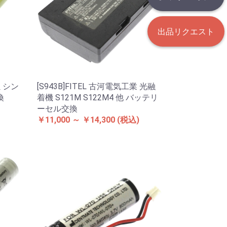
出品リクエスト
用ミシン
[S943B]FITEL 古河電気工業 光融
換
着機 S121M S122M4 他 バッテリ
ーセル交換
￥11,000 ～ ￥14,300
(税込)