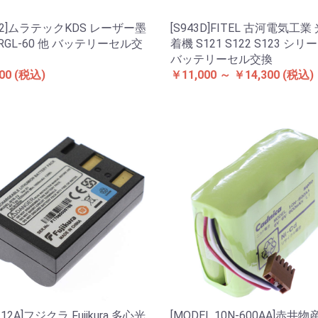
B-2]ムラテックKDS レーザー墨
[S943D]FITEL 古河電気工業
RGL-60 他 バッテリーセル交
着機 S121 S122 S123 シリ
バッテリーセル交換
00
(税込)
￥11,000 ～ ￥14,300
(税込)
-12A]フジクラ Fujikura 多心光
[MODEL 10N-600AA]赤井物