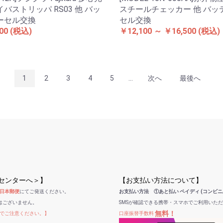
バストリッパ RS03 他 バッ
スチールチェッカー 他 バッ
ーセル交換
セル交換
00
(税込)
￥12,100 ～ ￥16,500
(税込)
1
2
3
4
5
...
次へ
最後へ
受センターへ＞】
【お支払い方法について】
日本郵便
にてご発送ください。
お支払い方法 ①あと払い ペイディ (コンビニ
はございません。
SMSが確認できる携帯・スマホでご利用いた
無料！
でご注意ください。】
口座振替手数料