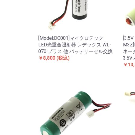
[Model:DC001]マイクロテック
[3.5V
LED光重合照射器 レデックス WL-
M3Z
070 プラス 他 バッテリーセル交換
ネー
￥8,800
(税込)
3.5
￥13,