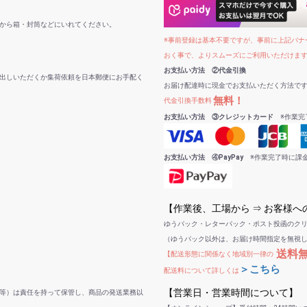
から箱・封筒などにいれてください。
※事前登録は基本不要ですが、事前に上記バナー
おく事で、よりスムーズにご利用いただけま
お支払い方法 ②代金引換
出しいただくか集荷依頼を日本郵便にお手配く
お届け配達時に現金でお支払いただく方法で
無料！
代金引換手数料
お支払い方法 ③クレジットカード
※作業完
お支払い方法 ④PayPay
※作業完了時に課
【作業後、工場から ⇒ お客様
ゆうパック・レターパック・ポスト投函のク
（ゆうパック以外は、お届け時間指定を無視
送料
【配送形態に関係なく地域別一律の
＞こちら
配送料について詳しくは
【営業日・営業時間について】
等）は責任を持って保管し、商品の発送業務以