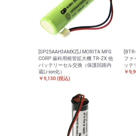
[GP25AAH3AMXZ]J.MORITA MFG
[BT
CORP 歯科用根管拡大機 TR-ZX 他
ファイ
バッテリーセル交換（保護回路内
ッテ
蔵Li-ion化）
￥9,9
￥9,130
(税込)