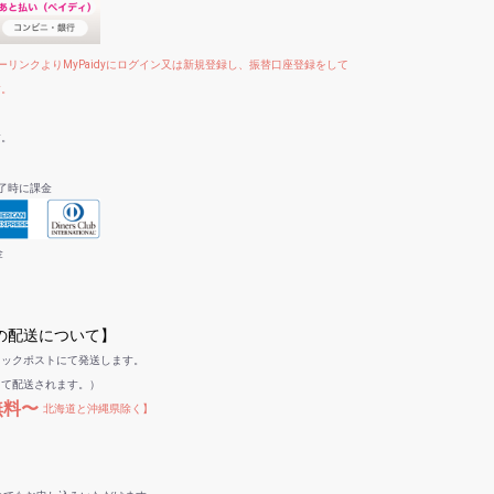
リンクよりMyPaidyにログイン又は新規登録し、振替口座登録をして
す。
す。
了時に課金
金
への配送について】
リックポストにて発送します。
して配送されます。）
無料〜
北海道と沖縄県除く】