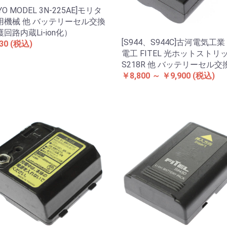
YO MODEL 3N-225AE]モリタ
用機械 他 バッテリーセル交換
回路内蔵Li-ion化）
[S944、S944C]古河電気工業
30
(税込)
電工 FITEL 光ホットストリ
S218R 他 バッテリーセル交
￥8,800 ～ ￥9,900
(税込)