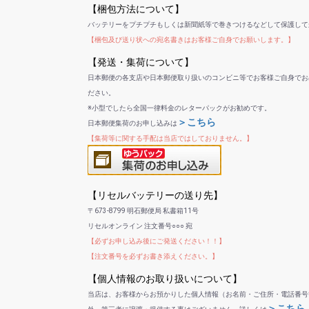
【梱包方法について】
バッテリーをプチプチもしくは新聞紙等で巻きつけるなどして保護して
【梱包及び送り状への宛名書きはお客様ご自身でお願いします。】
【発送・集荷について】
日本郵便の各支店や日本郵便取り扱いのコンビニ等でお客様ご自身でお
ださい。
※小型でしたら全国一律料金のレターパックがお勧めです。
＞こちら
日本郵便集荷のお申し込みは
【集荷等に関する手配は当店ではしておりません。】
【リセルバッテリーの送り先】
〒673-8799 明石郵便局 私書箱11号
リセルオンライン 注文番号○○○ 宛
【必ずお申し込み後にご発送ください！！】
【注文番号を必ずお書き添えください。】
【個人情報のお取り扱いについて】
当店は、お客様からお預かりした個人情報（お名前・ご住所・電話番号
＞こちら