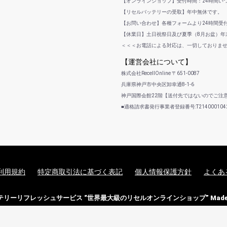
【オンラインショップ】受付時間：24時間い
【リセルバッテリーの受取】年中無休です。
【お問い合わせ】各種フォームより24時間受
【休業日】土日祝祭日及び夏季（8月お盆）年末
＜＜＜お電話による対応は、一切しておりま
【運営会社について】
株式会社RecellOnline 〒651-0087
兵庫県神戸市中央区卸幸通8-1-6
神戸国際会館22階【送付先ではないのでご注
■適格請求書発行事業者登録番号:T2140001042
利用規約
特定商取引法に基づく表記
個人情報保護方針
よくあ
バッテリーリフレッシュサービス “世界最大級のリセルオンラインショップ” Made i
copyright (c) バッテリーリフレッシュサービス・セル交換の専門店 all rights reserved