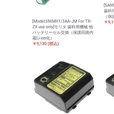
[SAN
歯科
（保護
[Model:3NIMH1/3AA-JM For TR-
￥9,1
ZX use only]モリタ 歯科用機械 他
バッテリーセル交換（保護回路内
蔵Li-ion化）
￥9,130
(税込)