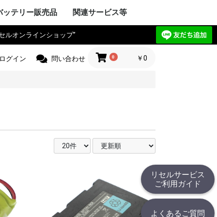
バッテリー販売品
関連サービス等
リセルオンラインショップ”
Y VAIO
ック
IBA
ple Mac
SIO
ctor
電気
Compaq
HARP
UBISHI
ーレット・パ
y ゲートウェ
CHI
itsu
ANYO
イサー
IA
 エーオープン
サス
セルボ
PSON
ma
G サムソン
novo
HJINSHA
ンピュータ
 ソーテッ
ER フロンティ
ソフト
HER
OPCON
KKIA
on JEC
ス PENTAX
OGAWA
ca
OLYMPUS
Trimble
er
jikura
 TAMAYA
HER
IX マイクロニ
イカ
CHI
測器
フルーク
ニクス
ーレット・パ
r+Frohlich
OKOGAWA
無線
ボッシュ
KEYENCE
ritsu
OLYMPUS
ANYO
IBA
mron
ノルタ
C
コン
a フジクラ
T
 Philips
HER
ita
 日立工機
ック電工
A 京セラ
ボッシュ
ヒルティー
UMI マクセ
IBA
ックス
 デウォルト
 ドレメル
 カクタス
 ロブテックス
クセン
IKURA
IA
ECKER ブラ
 スナップオン
ールランド
BARU
MAN アースマ
AOCK
ble
HINKO
e
スチール
r ストライカー
 オーボット
キス
HER
工業
ハイネ
 モリタ製作所
テック
エナックス
LM 富士フイル
業
jikura
ク電工 松
ル azbil
MAHA
トン
ック
ー技研
NDA 本田
ANYO
YATA
クル
E
ZUKI
daka
IMANO
ANMAR
ジャパン
モバイリー
awasaki
 GIANT
HER
NY
イ・ディー・エ
ック
 コメット
HARP
ctor JVC
uer アントン
コダック
コン
CANON
olaroid
イカ
X ペンタックス
LM 富士フイル
OLYMPUS
ノルタ
A シーアンド
ュアイ
ナイツ
ツァイス
和
A 京セラ
l サージテル
GMA
ON ポラリオ
n
IBA
リコー
HER
ケーションロ
pple
NY
ア
ック
HARP
SIO
PSON
OCERA
IBA
D ケンウッ
 オンキョー
cs テクニクス
ベンキュー
ード
OL ロジクー
SCAM
hnica
ビクター
デノン
 ローランド
HER
OCOMO
CHI
ーレット・パ
HARP
itsu
ック
SIO
IBA
ニー
アップル
 ファーウェイ
HER
ITIZEN
ス PENTAX
PSON
CANON
 brother
ーレット・パ
OLYMPUS
ック
ク
イコーインスツ
電子
MAX
SIO
密
メックス
HER
工業
 ENERGY
ic パナソニ
ーデータ
 ENAX
ロー・コクヨ
プライ
ipron
ーソリューシ
AN
HER
com
TSUBISHI
ック
ド
IBA
YAESU
itsu
LA モトロー
STANDARD
CHI
電気
ア
ctor
本無線機
OKI
ALINCO
機
無線機
工業
IWATSU
HARP
テック
ritsu
ANYO
本電信電話
OCERA
HER
 双葉電子工業
CINC 極東開
サンワ
 (旧 東京電
O
ic パナソニ
ーン
nryo
ritsu
HER
Y セグウェイ
CANON
ENSO
YAESU
PSON
フロンティア
SIO
HARP
ク
ック
 日通工
itsu
KEYENCE
ラ
ムデザイン
HER
ニー
ic パナソニ
ボッシュ
C コムテック
 トライウイン
 ガーミン
セイワ
AR セルスタ
r パイオニア
HER
HARP
yson
アンドデッカ
RD ツインバー
ク ナショ
ン
ANYO
CHI
IBA
x
研
DECKER
OSCH
イズ
イム 環境
ita
 レイコップ
KARCHER
オーヤマ
アンカー
HER
ック
LA モトロー
CHI
信機
電気
IBA
NY
HER
ック電工
テック
CHI
TSUBISHI
AIKO
ック
電気
ソフトエナジ
機
ター
ANYO
メルコテック
サフト
HER
ック
NYO・サン
ソフトエナジ
 ジーエスサ
テック
EIKO
X
co ナブテスコ
RD ツインバー
HER
カシオ
イコーインスツ
キャノン
シャープ
IM キングジム
ic パナソニ
HER
リア アイエピ
ブラウン
S フィリップス
ウォール
s カピラス
ic パナソニ
三洋電機
 オムロン
RD ツインバー
機
組電池パック製作見積
リセルバッテリー現物
カスタム加工サービス
社内で使用した備品の
バッテリーパック無償
c
t
c
リョービ
ッカー
 Rand
one
c
R
OBILLY
c
MINOLTA
c
D
c
c
c
D
ード
モ
電工
c
LA
&DECKER
c
c
c
（サンプル送付申込）
見積（送付申込）
販売品
回収
0
￥0
ログイン
問い合わせ
リセルサービス
ご利用ガイド
よくあるご質問