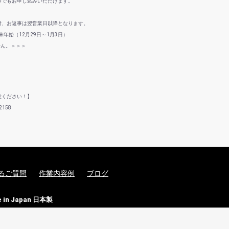
つでもお申し込みいただけます。
付、お返事は翌営業日以降となります。
年始（12月29日～1月3日）
せん。＞＞＞
意ください！】
158
るご質問
作業内容例
ブログ
n Japan 日本製
.