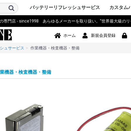
バッテリーリフレッシュサービス
カスタム
門店 - since1998 あらゆるメーカーを取り扱い。”世界最大級の
パソコン PC・サーバー・周辺機
測量機器
計測器・測定器・分析計
電動工具
作業機器・検査機器・整備
電動アシスト自転車・eBIKE・車
カメラ・ストロボ・ライト系・
アイボ AIBO SONY
ロボット・コントローラ
オーディオ・ビジュアル・モニ
スマホ・タブレット・PDA・そ
プリンター・スキャナー
電源モジュール・ポータブルバ
無線機・電話機・Wi-Fiルータ
ドローン・ラジコン・テレコ
パーソナルモビリティ・電動カ
ハンディーターミナル・コード
ナビ・自動車バイク アクセサリ
掃除機・洗浄機・空調関連
コードレスフォン
通信カラオケ・デンモク
誘導非常灯・住設警報機器
住宅設備・施設設備
バックアップ電源・UPS(無停電
事務機器・辞書・計算機・タイ
健康・美容家電
ポンプ
農業・園芸・除雪機
おもちゃ・楽器・釣具・レジャ
Panasonic SANYO FDK
その他
ソニー SON
パナソニ
東芝 TOSH
アップル Ap
ThinkPad
カシオ CA
ビクター Vi
NEC 日本
コンパック 
シャープ S
デル DELL
三菱 MITS
hp ヒュ
Gatewa
日立 HITA
富士通 Fuj
サンヨー S
ACER エ
アキア AK
AOPEN
ASUS ア
CLEVO 
エプソン E
飯山 iiya
SAMSUN
レノボ Le
工人舎 KO
マウスコ
オンキヨー
FRONTI
マイクロ
その他 OT
トプコン T
ソキア SO
ニコン Nik
ペンタック
横河 YOK
ライカ Lei
オリンパス 
トリンブル 
Giodimet
フジクラ Fu
タマヤ計測
その他 OT
MICRON
Leica ラ
日立 HITA
マルチ計
FLUKE 
テクトロ
A&D
hp ヒュ
Z+F Zolle
横河電機 Y
JRC 日本
岩通
BOSCH 
日置電機
キーエンス 
テルモ
アンリツ An
オリンパス 
TESTO
三洋電機 S
東芝 TOSH
オムロン o
コニカミ
日通工 NE
Nikon ニ
Fujikur
VeEX
KEYSIGH
フィリップス
その他 OT
マキタ mak
HiKOKI
パナソニ
KYOCER
BOSCH 
HILTI 
泉精器 IZ
東芝 TOSH
MAX マ
DEWALT
DREMEL
CACTUS
LOBTEX
EXEN エ
KTC
イクラ精機 
ダイア DA
BLACK&D
Snapon
インガソ
スバル SU
EARTH 
パオック P
Porter Ca
シンコー S
Milwauke
STIHL 
Stryke
ORBOT
REX レッ
HALL
その他 OT
古河電気
住友電工
三菱電機
HEINE 
MORITA
マイクロ
ENAX 
FUJIFI
富士電機
沖電気工
NEC
フジクラ Fu
パナソニッ
山武 アズビ
その他
ヤマハ YA
ブリジス
パナソニ
サンスタ
ホンダ HO
サンヨー S
ミヤタ MI
丸石サイ
AERO LIF
スズキ SU
ホダカ Ho
シマノ SH
ヤンマー Y
大河通商
カイホウ
トランス
Airwheel
NISSIN
カワサキ K
ジャイアント
その他 OT
ソニー SO
IDX ア
パナソニ
COMET
シャープ S
ビクター Vi
antonba
Kodak 
Nikon ニ
キャノン 
ポラロイド P
Leica ラ
PENTA
FUJIFI
オリンパス 
コニカミ
SEA&SE
フィッシ
NEITZ 
カール・
KOWA 興
KYOCER
SurgiTe
シグマ SI
POLARI
WelchAlly
Keldan
東芝 TOSH
Godox
RICOH 
その他 OT
コミュニ
NAO ナオ
その他
アップル A
ソニー SO
パイオニ
JBL
パナソニ
シャープ S
カシオ CA
エプソン E
京セラ KY
東芝 TOSH
NEC
CREATIVE
KENWOO
ONKYO
Techni
BOSE
BenQ 
TOA
ツインバ
LOGICO
TEAC TA
audio-tec
Victor 
DENON 
ROLAND
その他 OT
ドコモ D
au
NEC
日立 HITA
hp ヒュ
シャープ S
富士通 Fuj
パナソニ
カシオ CA
東芝 TOSH
SONY ソ
Apple 
HUAWEI
その他 OT
シチズン C
ペンタック
エプソン E
キャノン 
ブラザー工業
hp ヒュ
オリンパス 
パナソニ
東芝テッ
SII セ
リーダー
三栄電機
マックス 
カシオ CA
スター精
日本プリ
その他 OT
パコ電子
NEP
INSPIRED
Panason
アイ・オ
エナックス
バッファ
サンワサ
JTT
ニプロン N
RRCパワ
BMO JAP
その他 OT
アイコム I
三菱電機 MI
パナソニ
ケンウッ
東芝 TOSH
八重洲無線 
富士通 Fuj
MOTORO
VERTEX 
日立 HITA
NEC 日本
パイオニ
ビクター Vi
JRC 日
沖電気工業 
アルインコ 
新潟通信
JRC日本
松下通信
岩崎通信機 
シャープ S
信和ユニ
アンリツ An
サンヨー S
トヨコム
信和通信
TONO
KDDI
NTT 日
京セラ KY
その他 OT
DJI
Futaba
TOKIME
田宮模型
SANWA 
エニー
東芝テリー
JR PROP
大和機工
Panason
日本クレ
金陵電機 Ki
アンリツ An
長野工業
三菱
日立
QYSEA
その他 OT
ESWING
SEGWA
その他
キャノン 
デンソーD
八重洲無線 
エプソン E
NECイン
FURUNO
カシオ CA
シャープ S
東芝テッ
セイコー
DENSEI
symbol
パナソニ
Nitsuko
富士通 Fuj
キーエンス 
Welcat
モトロー
ウェルコ
その他 OT
SONY ソ
Panason
ユピテル
BOSCH 
COMTE
Trywin
GARMIN
KAIHOU
SEIWA 
CELLST
Pionee
その他 OT
シャープ S
ダイソン D
ブラック
TWINBI
iRobot
パナソニッ
ジョンソ
サンヨー S
日立 HITA
東芝 TOSH
Electrolu
株環境技
BLACK & 
ボッシュ B
GAIS ガ
ツカモトエ
CCP
マキタ mak
raycop
ケルヒャー 
アイリス
Anker 
その他 OT
パナソニ
MOTORO
日立 HITA
ナカヨ通
アイホン
タカコム
muTECH
NEC 日本
東芝 TOSH
ソニー SO
その他 OT
パナソニ
東芝ライ
古河電池
日立 HITA
三菱電機 MI
大光電機 D
オーデリ
岩崎電気
NEC 日本
三洋GS
新神戸電
TOA
日本ビク
GSユアサ
三洋電機 S
日本電池
ジーエス
ジーエス
その他 OT
パナソニ
三洋・SA
三洋GS
GSサフト
GSメルコ
セイコー S
LEXEL
LIXIL INA
Nabtes
TOEX
TOSO
TWINBI
その他 OT
APC
オムロン
NTT
その他
アマノ
CASIO 
SII セ
Canon 
SHARP 
KING J
Panason
その他 OT
TRIA ト
BRAUN 
PHILIP
WAHL 
Capillu
andis
OSTAR
Panason
SANYO 
マクセル
FLAX
OMRON
TWINBI
日立
ヒロセ電
ナリス
その他
器
椅子
投光器・顕微鏡
ター
の他端末
ッテリー
ン・リモコン
ート
リーダー
ー
電源装置)
ムレコーダー
ー
Panasoni
ッカード
イ
ク
ア
Microsof
クス
Tektronix
ッカード
Panasoni
RYOBI 
ル
ック&デ
Ingersoll
ン
ム
下電工
Bridgest
Panasoni
SUNSTA
maruishi
TRANS M
クス
Panasoni
バウアー
ム
KONICA 
シー
FISHEYE
ン
ボット
Panasoni
ド
TWINBIR
ル
ッカード
Panasoni
ッカード
Panasoni
ル
ック
ョンズ
Panasoni
KENWOO
ラ
スタンダ
NTTドコ
発
子工業)
ック 松下
Panasoni
MOTORO
ック
ー
ー BLACK
ド
ナル
技研
Panasoni
ラ
Panasoni
ー
Panasoni
ヨー
ー
フト
ド
ル
ック
ック 松下
ド
ホーム
新規会員登録
シュサービス
作業機器・検査機器・整備
業機器・検査機器・整備