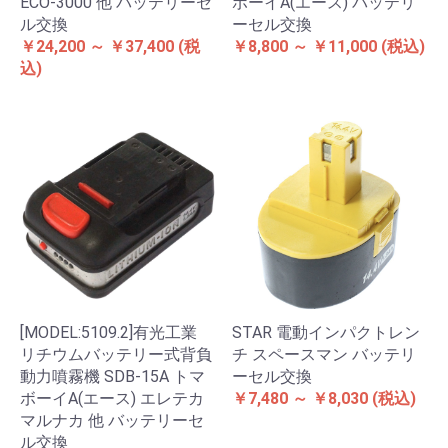
ECO-3000 他 バッテリーセ
ボーイA(エース) バッテリ
ル交換
ーセル交換
￥24,200 ～ ￥37,400
(税
￥8,800 ～ ￥11,000
(税込)
込)
[MODEL:5109.2]有光工業
STAR 電動インパクトレン
リチウムバッテリー式背負
チ スペースマン バッテリ
動力噴霧機 SDB-15A トマ
ーセル交換
ボーイA(エース) エレテカ
￥7,480 ～ ￥8,030
(税込)
マルナカ 他 バッテリーセ
ル交換