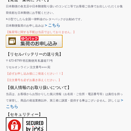
日本郵便の各支店や日本郵便取り扱いのコンビニ等でお客様ご自身でお出しいただくか集
荷依頼を日本郵便にお手配ください。
※小型でしたら全国一律料金のレターパックがお勧めです。
＞こちら
日本郵便集荷のお申し込みは
【集荷等に関する手配は当店ではしておりません。】
【リセルバッテリーの送り先】
〒673-8799 明石郵便局 私書箱11号
リセルオンライン 注文番号○○○ 宛
【必ずお申し込み後にご発送ください！！】
【注文番号を必ずお書き添えください。】
【個人情報のお取り扱いについて】
当店は、お客様からお預かりした個人情報（お名前・ご住所・電話番号等）は責任を持っ
＞
て保管し、商品の発送業務以外、第三者に譲渡・提供する事はございません。詳しくは
こちら
【セキュリティー】