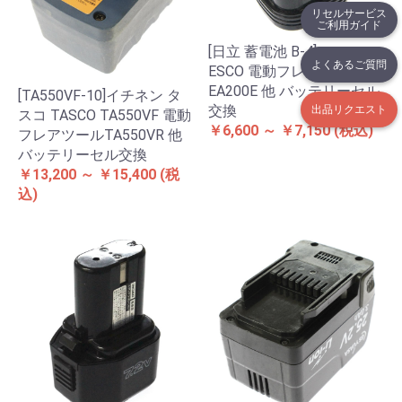
リセルサービス
ご利用ガイド
[日立 蓄電池 B-4]エスコ
よくあるご質問
ESCO 電動フレアー
EA200E 他 バッテリーセル
[TA550VF-10]イチネン タ
交換
出品リクエスト
スコ TASCO TA550VF 電動
￥6,600 ～ ￥7,150
(税込)
フレアツールTA550VR 他
バッテリーセル交換
￥13,200 ～ ￥15,400
(税
込)