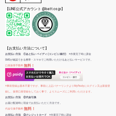
【LINE公式アカウント @batt.co.jp】
【お支払い方法について】
お支払い方法 ①あと払い ペイディ (コンビニ/銀行)
※作業完了時に課金
SMSが確認できる携帯・スマホでご利用いただけるあと払いサービスです。
無料！
口座振替手数料
※事前登録は基本不要ですが、事前に上記バナーリンクよりMyPaidyにログイン又は新規登
録し、振替口座登録をしておく事で、よりスムーズにご利用いただけます。
お支払い方法 ②代金引換
お届け配達時に現金でお支払いただく方法です。
無料！
代金引換手数料
お支払い方法 ③クレジットカード
※作業完了時に課金