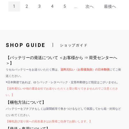
1
2
3
4
5
...
次へ
最後へ
SHOP GUIDE
ショップガイド
【バッテリーの発送について ＜お客様から ⇒ 荷受センターへ
＞】
リセルバッテリーをお送りいただく際は、
送料元払い（お客様負担）の日本郵便
にてご発
送ください。
※日本郵便であれば、ゆうパック・レターパック・定形外郵便など指定はございません。
【送料着払いや他の運送会社でお送りいただくと受け取りできませんのでご注意くださ
い。】
【梱包方法について】
バッテリーをプチプチもしくは新聞紙等で巻きつけるなどして保護してから箱・封筒など
にいれてください。
【梱包及び送り状への宛名書きはお客様ご自身でお願いします。】
【発送・集荷について】