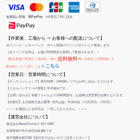
お支払い方法 ④PayPay
※作業完了時に課金
【作業後、工場から ⇒ お客様への配送について】
ゆうパック・レターパック・ポスト投函のクリックポストにて発送します。
（ゆうパック以外は、お届け時間指定を無視して配送されます。）
送料無料〜
【配送形態に関係なく地域別一律の
北海道と沖縄県除く】
＞こちら
配送料について詳しくは
【営業日・営業時間について】
【オンラインショップ】受付時間：24時間いつでもお申し込みいただけます。
【リセルバッテリーの受取】年中無休です。
【お問い合わせ】各種フォームより24時間受付、お返事は翌営業日以降となります。
【休業日】土日祝祭日及び夏季（8月お盆）年末年始（12月29日～1月3日）
＜＜＜お電話による対応は、一切しておりません。＞＞＞
【運営会社について】
株式会社RecellOnline 〒651-0087
兵庫県神戸市中央区卸幸通8-1-6
神戸国際会館22階【送付先ではないのでご注意ください！】