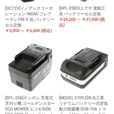
[DC7.2V]イノアックコーポ
[BPL-25]GSユアサ 電動工
レーション INOAC フレア
具 バッテリーセル交換
ーマン FM-X 他 バッテリー
￥24,200 ～ ￥37,400
(税
セル交換
込)
￥6,050 ～ ￥6,600
(税込)
[BPL-25K]キンボシ 充電式
[MODEL:5109.2]有光工業
芝刈り機 ゴールデンスター
リチウムバッテリー式背負
ECO MOWER エコモ3000
動力噴霧機 SDB-15A トマ