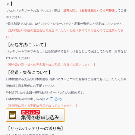
＞】
リセルバッテリーをお送りいただく際は、
送料元払い（お客様負担）の日本郵便
にてご発
送ください。
※日本郵便であれば、ゆうパック・レターパック・定形外郵便など指定はございません。
【送料着払いや他の運送会社でお送りいただくと受け取りできませんのでご注意くださ
い。】
【梱包方法について】
バッテリーをプチプチもしくは新聞紙等で巻きつけるなどして保護してから箱・封筒など
にいれてください。
【梱包及び送り状への宛名書きはお客様ご自身でお願いします。】
【発送・集荷について】
日本郵便の各支店や日本郵便取り扱いのコンビニ等でお客様ご自身でお出しいただくか集
荷依頼を日本郵便にお手配ください。
※小型でしたら全国一律料金のレターパックがお勧めです。
＞こちら
日本郵便集荷のお申し込みは
【集荷等に関する手配は当店ではしておりません。】
【リセルバッテリーの送り先】