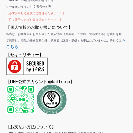
〒673-8799 明石郵便局 私書箱11号
リセルオンライン 注文番号○○○ 宛
【必ずお申し込み後にご発送ください！！】
【注文番号を必ずお書き添えください。】
【個人情報のお取り扱いについて】
当店は、お客様からお預かりした個人情報（お名前・ご住所・電話番号等）は責任を持っ
＞
て保管し、商品の発送業務以外、第三者に譲渡・提供する事はございません。詳しくは
こちら
【セキュリティー】
【LINE公式アカウント @batt.co.jp】
【お支払い方法について】