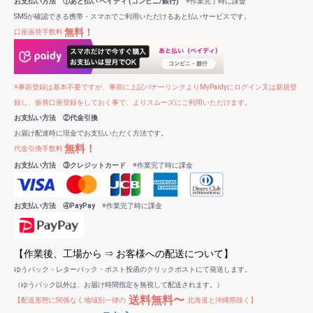
お支払い方法 ①あと払い ペイディ (コンビニ/銀行)
※作業完了時に課金
SMSが確認できる携帯・スマホでご利用いただけるあと払いサービスです。
無料！
口座振替手数料
※事前登録は基本不要ですが、事前に上記バナーリンクよりMyPaidyにログイン又は新規登
録し、振替口座登録をしておく事で、よりスムーズにご利用いただけます。
お支払い方法 ②代金引換
お届け配達時に現金でお支払いただく方法です。
無料！
代金引換手数料
お支払い方法 ③クレジットカード
※作業完了時に課金
お支払い方法 ④PayPay
※作業完了時に課金
【作業後、工場から ⇒ お客様への配送について】
ゆうパック・レターパック・ポスト投函のクリックポストにて発送します。
（ゆうパック以外は、お届け時間指定を無視して配送されます。）
送料無料〜
【配送形態に関係なく地域別一律の
北海道と沖縄県除く】