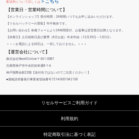
＞こちら
配送料について詳しくは
【営業日・営業時間について】
【オンラインショップ】受付時間：24時間いつでもお申し込みいただけます。
【リセルバッテリーの受取】年中無休です。
【お問い合わせ】各種フォームより24時間受付、お返事は翌営業日以降となります。
【休業日】土日祝祭日及び夏季（8月お盆）年末年始（12月29日～1月3日）
＜＜＜お電話による対応は、一切しておりません。＞＞＞
【運営会社について】
株式会社RecellOnline 〒651-0087
兵庫県神戸市中央区卸幸通8-1-6
神戸国際会館22階【送付先ではないのでご注意ください！】
■適格請求書発行事業者登録番号:T2140001042158
リセルサービスご利用ガイド
利用規約
特定商取引法に基づく表記