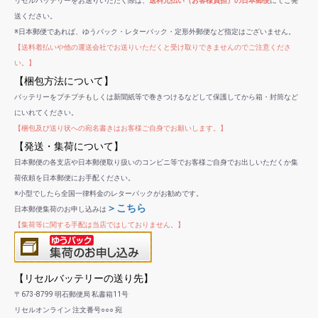
リセルバッテリーをお送りいただく際は、
送料元払い（お客様負担）の日本郵便
にてご発
送ください。
※日本郵便であれば、ゆうパック・レターパック・定形外郵便など指定はございません。
【送料着払いや他の運送会社でお送りいただくと受け取りできませんのでご注意くださ
い。】
【梱包方法について】
バッテリーをプチプチもしくは新聞紙等で巻きつけるなどして保護してから箱・封筒など
にいれてください。
【梱包及び送り状への宛名書きはお客様ご自身でお願いします。】
【発送・集荷について】
日本郵便の各支店や日本郵便取り扱いのコンビニ等でお客様ご自身でお出しいただくか集
荷依頼を日本郵便にお手配ください。
※小型でしたら全国一律料金のレターパックがお勧めです。
＞こちら
日本郵便集荷のお申し込みは
【集荷等に関する手配は当店ではしておりません。】
【リセルバッテリーの送り先】
〒673-8799 明石郵便局 私書箱11号
リセルオンライン 注文番号○○○ 宛