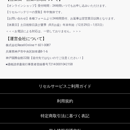
【オンラインショップ】受付時間：24時間いつでもお申し込みいただけます。
【リセルバッテリーの受取】年中無休です。
【お問い合わせ】各種フォームより24時間受付、お返事は翌営業日以降となります。
【休業日】土日祝祭日及び夏季（8月お盆）年末年始（12月29日～1月3日）
＜＜＜お電話による対応は、一切しておりません。＞＞＞
【運営会社について】
株式会社RecellOnline 〒651-0087
兵庫県神戸市中央区卸幸通8-1-6
神戸国際会館22階【送付先ではないのでご注意ください！】
■適格請求書発行事業者登録番号:T2140001042158
リセルサービスご利用ガイド
利用規約
特定商取引法に基づく表記