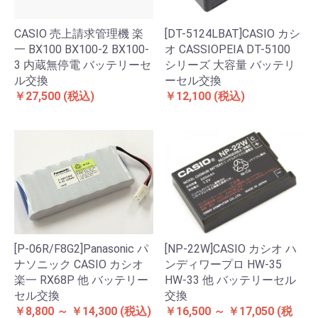
CASIO 売上請求管理機 楽
[DT-5124LBAT]CASIO カシ
一 BX100 BX100-2 BX100-
オ CASSIOPEIA DT-5100
3 内蔵無停電 バッテリーセ
シリーズ 大容量 バッテリ
ル交換
ーセル交換
￥27,500
(税込)
￥12,100
(税込)
[P-06R/F8G2]Panasonic パ
[NP-22W]CASIO カシオ ハ
ナソニック CASIO カシオ
ンディワープロ HW-35
楽一 RX68P 他 バッテリー
HW-33 他 バッテリーセル
セル交換
交換
￥8,800 ～ ￥14,300
(税込)
￥16,500 ～ ￥17,050
(税