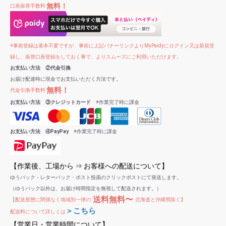
無料！
口座振替手数料
※事前登録は基本不要ですが、事前に上記バナーリンクよりMyPaidyにログイン又は新規登
録し、振替口座登録をしておく事で、よりスムーズにご利用いただけます。
お支払い方法 ②代金引換
お届け配達時に現金でお支払いただく方法です。
無料！
代金引換手数料
お支払い方法 ③クレジットカード
※作業完了時に課金
お支払い方法 ④PayPay
※作業完了時に課金
【作業後、工場から ⇒ お客様への配送について】
ゆうパック・レターパック・ポスト投函のクリックポストにて発送します。
（ゆうパック以外は、お届け時間指定を無視して配送されます。）
送料無料〜
【配送形態に関係なく地域別一律の
北海道と沖縄県除く】
＞こちら
配送料について詳しくは
【営業日・営業時間について】