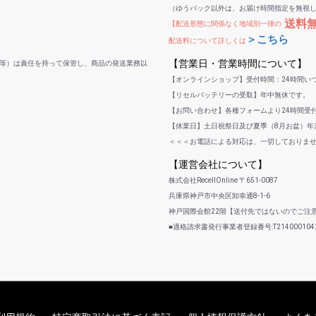
（ゆうパック以外は、お届け時間指定を無視
送料
【配送形態に関係なく地域別一律の
＞こちら
配送料について詳しくは
【営業日・営業時間について】
等）は責任を持って保管し、商品の発送業務以
【オンラインショップ】受付時間：24時間い
【リセルバッテリーの受取】年中無休です。
【お問い合わせ】各種フォームより24時間受
【休業日】土日祝祭日及び夏季（8月お盆）年末
＜＜＜お電話による対応は、一切しておりま
【運営会社について】
株式会社RecellOnline 〒651-0087
兵庫県神戸市中央区卸幸通8-1-6
神戸国際会館22階【送付先ではないのでご注
■適格請求書発行事業者登録番号:T2140001042