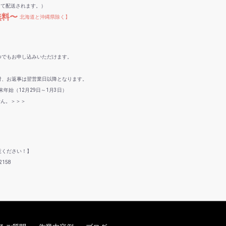
して配送されます。）
無料〜
北海道と沖縄県除く】
つでもお申し込みいただけます。
付、お返事は翌営業日以降となります。
年始（12月29日～1月3日）
せん。＞＞＞
意ください！】
158