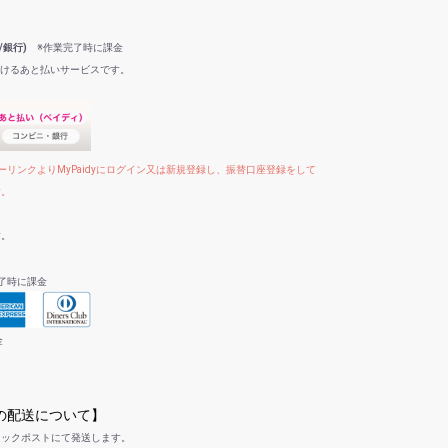
/銀行)
※作業完了時に課金
だけるあと払いサービスです。
リンクよりMyPaidyにログイン又は新規登録し、振替口座登録をして
す。
す。
了時に課金
金
への配送について】
リックポストにて発送します。