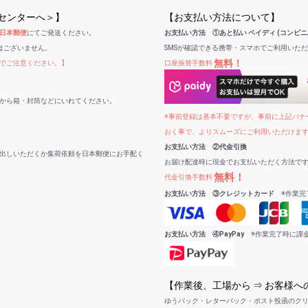
受センターへ＞】
【お支払い方法について】
日本郵便
にてご発送ください。
お支払い方法 ①あと払い ペイディ (コンビニ
はございません。
SMSが確認できる携帯・スマホでご利用いた
無料！
でご注意ください。】
口座振替手数料
から箱・封筒などにいれてください。
※事前登録は基本不要ですが、事前に上記バナー
おく事で、よりスムーズにご利用いただけま
お支払い方法 ②代金引換
出しいただくか集荷依頼を日本郵便にお手配く
お届け配達時に現金でお支払いただく方法で
無料！
代金引換手数料
お支払い方法 ③クレジットカード
※作業完
お支払い方法 ④PayPay
※作業完了時に課
【作業後、工場から ⇒ お客様
ゆうパック・レターパック・ポスト投函のク