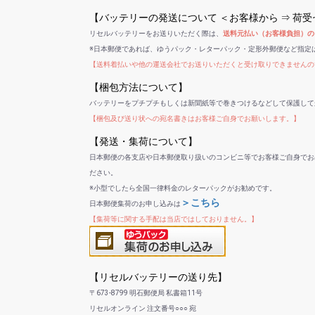
【バッテリーの発送について ＜お客様から ⇒ 荷
リセルバッテリーをお送りいただく際は、
送料元払い（お客様負担）の
※日本郵便であれば、ゆうパック・レターパック・定形外郵便など指定
【送料着払いや他の運送会社でお送りいただくと受け取りできませんの
【梱包方法について】
バッテリーをプチプチもしくは新聞紙等で巻きつけるなどして保護して
【梱包及び送り状への宛名書きはお客様ご自身でお願いします。】
【発送・集荷について】
日本郵便の各支店や日本郵便取り扱いのコンビニ等でお客様ご自身でお
ださい。
※小型でしたら全国一律料金のレターパックがお勧めです。
＞こちら
日本郵便集荷のお申し込みは
【集荷等に関する手配は当店ではしておりません。】
【リセルバッテリーの送り先】
〒673-8799 明石郵便局 私書箱11号
リセルオンライン 注文番号○○○ 宛