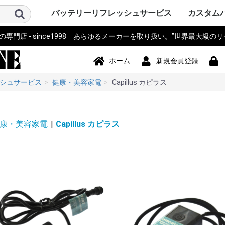
バッテリーリフレッシュサービス
カスタム
門店 - since1998 あらゆるメーカーを取り扱い。”世界最大級の
パソコン PC・サーバー・周辺機
測量機器
計測器・測定器・分析計
電動工具
作業機器・検査機器・整備
電動アシスト自転車・eBIKE・車
カメラ・ストロボ・ライト系・
アイボ AIBO SONY
ロボット・コントローラ
オーディオ・ビジュアル・モニ
スマホ・タブレット・PDA・そ
プリンター・スキャナー
電源モジュール・ポータブルバ
無線機・電話機・Wi-Fiルータ
ドローン・ラジコン・テレコ
パーソナルモビリティ・電動カ
ハンディーターミナル・コード
ナビ・自動車バイク アクセサリ
掃除機・洗浄機・空調関連
コードレスフォン
通信カラオケ・デンモク
誘導非常灯・住設警報機器
住宅設備・施設設備
バックアップ電源・UPS(無停電
事務機器・辞書・計算機・タイ
健康・美容家電
ポンプ
農業・園芸・除雪機
おもちゃ・楽器・釣具・レジャ
Panasonic SANYO FDK
その他
ソニー SON
パナソニ
東芝 TOSH
アップル Ap
ThinkPad
カシオ CA
ビクター Vi
NEC 日本
コンパック 
シャープ S
デル DELL
三菱 MITS
hp ヒュ
Gatewa
日立 HITA
富士通 Fuj
サンヨー S
ACER エ
アキア AK
AOPEN
ASUS ア
CLEVO 
エプソン E
飯山 iiya
SAMSUN
レノボ Le
工人舎 KO
マウスコ
オンキヨー
FRONTI
マイクロ
その他 OT
トプコン T
ソキア SO
ニコン Nik
ペンタック
横河 YOK
ライカ Lei
オリンパス 
トリンブル 
Giodimet
フジクラ Fu
タマヤ計測
その他 OT
MICRON
Leica ラ
日立 HITA
マルチ計
FLUKE 
テクトロ
A&D
hp ヒュ
Z+F Zolle
横河電機 Y
JRC 日本
岩通
BOSCH 
日置電機
キーエンス 
テルモ
アンリツ An
オリンパス 
TESTO
三洋電機 S
東芝 TOSH
オムロン o
コニカミ
日通工 NE
Nikon ニ
Fujikur
VeEX
KEYSIGH
フィリップス
その他 OT
マキタ mak
HiKOKI
パナソニ
KYOCER
BOSCH 
HILTI 
泉精器 IZ
東芝 TOSH
MAX マ
DEWALT
DREMEL
CACTUS
LOBTEX
EXEN エ
KTC
イクラ精機 
ダイア DA
BLACK&D
Snapon
インガソ
スバル SU
EARTH 
パオック P
Porter Ca
シンコー S
Milwauke
STIHL 
Stryke
ORBOT
REX レッ
HALL
その他 OT
古河電気
住友電工
三菱電機
HEINE 
MORITA
マイクロ
ENAX 
FUJIFI
富士電機
沖電気工
NEC
フジクラ Fu
パナソニッ
山武 アズビ
その他
ヤマハ YA
ブリジス
パナソニ
サンスタ
ホンダ HO
サンヨー S
ミヤタ MI
丸石サイ
AERO LIF
スズキ SU
ホダカ Ho
シマノ SH
ヤンマー Y
大河通商
カイホウ
トランス
Airwheel
NISSIN
カワサキ K
ジャイアント
その他 OT
ソニー SO
IDX ア
パナソニ
COMET
シャープ S
ビクター Vi
antonba
Kodak 
Nikon ニ
キャノン 
ポラロイド P
Leica ラ
PENTA
FUJIFI
オリンパス 
コニカミ
SEA&SE
フィッシ
NEITZ 
カール・
KOWA 興
KYOCER
SurgiTe
シグマ SI
POLARI
WelchAlly
Keldan
東芝 TOSH
Godox
RICOH 
その他 OT
コミュニ
NAO ナオ
その他
アップル A
ソニー SO
パイオニ
JBL
パナソニ
シャープ S
カシオ CA
エプソン E
京セラ KY
東芝 TOSH
NEC
CREATIVE
KENWOO
ONKYO
Techni
BOSE
BenQ 
TOA
ツインバ
LOGICO
TEAC TA
audio-tec
Victor 
DENON 
ROLAND
その他 OT
ドコモ D
au
NEC
日立 HITA
hp ヒュ
シャープ S
富士通 Fuj
パナソニ
カシオ CA
東芝 TOSH
SONY ソ
Apple 
HUAWEI
その他 OT
シチズン C
ペンタック
エプソン E
キャノン 
ブラザー工業
hp ヒュ
オリンパス 
パナソニ
東芝テッ
SII セ
リーダー
三栄電機
マックス 
カシオ CA
スター精
日本プリ
その他 OT
パコ電子
NEP
INSPIRED
Panason
アイ・オ
エナックス
バッファ
サンワサ
JTT
ニプロン N
RRCパワ
BMO JAP
その他 OT
アイコム I
三菱電機 MI
パナソニ
ケンウッ
東芝 TOSH
八重洲無線 
富士通 Fuj
MOTORO
VERTEX 
日立 HITA
NEC 日本
パイオニ
ビクター Vi
JRC 日
沖電気工業 
アルインコ 
新潟通信
JRC日本
松下通信
岩崎通信機 
シャープ S
信和ユニ
アンリツ An
サンヨー S
トヨコム
信和通信
TONO
KDDI
NTT 日
京セラ KY
その他 OT
DJI
Futaba
TOKIME
田宮模型
SANWA 
エニー
東芝テリー
JR PROP
大和機工
Panason
日本クレ
金陵電機 Ki
アンリツ An
長野工業
三菱
日立
QYSEA
その他 OT
ESWING
SEGWA
その他
キャノン 
デンソーD
八重洲無線 
エプソン E
NECイン
FURUNO
カシオ CA
シャープ S
東芝テッ
セイコー
DENSEI
symbol
パナソニ
Nitsuko
富士通 Fuj
キーエンス 
Welcat
モトロー
ウェルコ
その他 OT
SONY ソ
Panason
ユピテル
BOSCH 
COMTE
Trywin
GARMIN
KAIHOU
SEIWA 
CELLST
Pionee
その他 OT
シャープ S
ダイソン D
ブラック
TWINBI
iRobot
パナソニッ
ジョンソ
サンヨー S
日立 HITA
東芝 TOSH
Electrolu
株環境技
BLACK & 
ボッシュ B
GAIS ガ
ツカモトエ
CCP
マキタ mak
raycop
ケルヒャー 
アイリス
Anker 
その他 OT
パナソニ
MOTORO
日立 HITA
ナカヨ通
アイホン
タカコム
muTECH
NEC 日本
東芝 TOSH
ソニー SO
その他 OT
パナソニ
東芝ライ
古河電池
日立 HITA
三菱電機 MI
大光電機 D
オーデリ
岩崎電気
NEC 日本
三洋GS
新神戸電
TOA
日本ビク
GSユアサ
三洋電機 S
日本電池
ジーエス
ジーエス
その他 OT
パナソニ
三洋・SA
三洋GS
GSサフト
GSメルコ
セイコー S
LEXEL
LIXIL INA
Nabtes
TOEX
TOSO
TWINBI
その他 OT
APC
オムロン
NTT
その他
アマノ
CASIO 
SII セ
Canon 
SHARP 
KING J
Panason
その他 OT
TRIA ト
BRAUN 
PHILIP
WAHL 
Capillu
andis
OSTAR
Panason
SANYO 
マクセル
FLAX
OMRON
TWINBI
日立
ヒロセ電
ナリス
その他
器
椅子
投光器・顕微鏡
ター
の他端末
ッテリー
ン・リモコン
ート
リーダー
ー
電源装置)
ムレコーダー
ー
Panasoni
ッカード
イ
ク
ア
Microsof
クス
Tektronix
ッカード
Panasoni
RYOBI 
ル
ック&デ
Ingersoll
ン
ム
下電工
Bridgest
Panasoni
SUNSTA
maruishi
TRANS M
クス
Panasoni
バウアー
ム
KONICA 
シー
FISHEYE
ン
ボット
Panasoni
ド
TWINBIR
ル
ッカード
Panasoni
ッカード
Panasoni
ル
ック
ョンズ
Panasoni
KENWOO
ラ
スタンダ
NTTドコ
発
子工業)
ック 松下
Panasoni
MOTORO
ック
ー
ー BLACK
ド
ナル
技研
Panasoni
ラ
Panasoni
ー
Panasoni
ヨー
ー
フト
ド
ル
ック
ック 松下
ド
ホーム
新規会員登録
シュサービス
健康・美容家電
Capillus カピラス
康・美容家電
|
Capillus カピラス