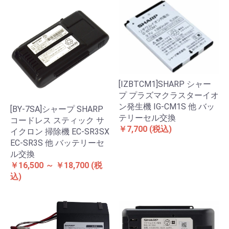
[IZBTCM1]SHARP シャー
プ プラズマクラスターイオ
ン発生機 IG-CM1S 他 バッ
[BY-7SA]シャープ SHARP
テリーセル交換
コードレス スティック サ
￥7,700
(税込)
イクロン 掃除機 EC-SR3SX
EC-SR3S 他 バッテリーセ
ル交換
￥16,500 ～ ￥18,700
(税
込)