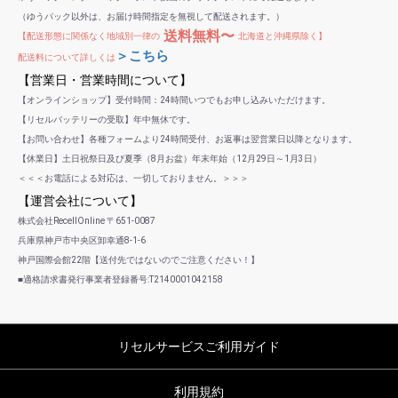
（ゆうパック以外は、お届け時間指定を無視して配送されます。）
送料無料〜
【配送形態に関係なく地域別一律の
北海道と沖縄県除く】
＞こちら
配送料について詳しくは
【営業日・営業時間について】
【オンラインショップ】受付時間：24時間いつでもお申し込みいただけます。
【リセルバッテリーの受取】年中無休です。
【お問い合わせ】各種フォームより24時間受付、お返事は翌営業日以降となります。
【休業日】土日祝祭日及び夏季（8月お盆）年末年始（12月29日～1月3日）
＜＜＜お電話による対応は、一切しておりません。＞＞＞
【運営会社について】
株式会社RecellOnline 〒651-0087
兵庫県神戸市中央区卸幸通8-1-6
神戸国際会館22階【送付先ではないのでご注意ください！】
■適格請求書発行事業者登録番号:T2140001042158
リセルサービスご利用ガイド
利用規約