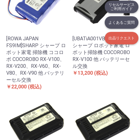
リセルサービス
ご利用ガイド
よくあるご質問
[ROWA JAPAN
[UBATiA001VBKZ]SHARP
出品リクエスト
FS9IM]SHARP シャープ ロ
シャープ ロボット家電 ロ
ボット家電 掃除機 ココロ
ボット掃除機 COCOROBO
ボ COCOROBO RX-V100、
RX-V100 他 バッテリーセ
RX-V200、RX-V60、RX-
ル交換
V80、RX-V90 他 バッテリ
￥13,200
(税込)
ーセル交換
￥22,000
(税込)