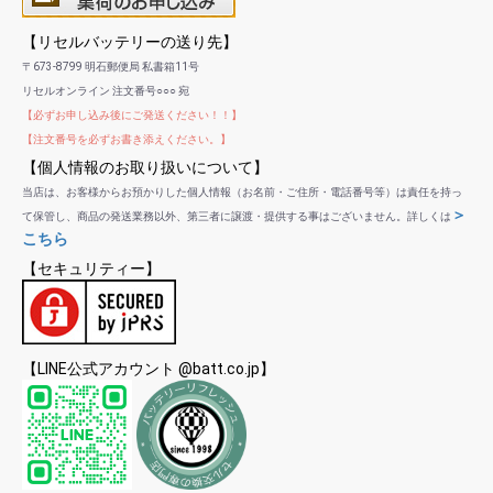
【リセルバッテリーの送り先】
〒673-8799 明石郵便局 私書箱11号
リセルオンライン 注文番号○○○ 宛
【必ずお申し込み後にご発送ください！！】
【注文番号を必ずお書き添えください。】
【個人情報のお取り扱いについて】
当店は、お客様からお預かりした個人情報（お名前・ご住所・電話番号等）は責任を持っ
＞
て保管し、商品の発送業務以外、第三者に譲渡・提供する事はございません。詳しくは
こちら
【セキュリティー】
【LINE公式アカウント @batt.co.jp】