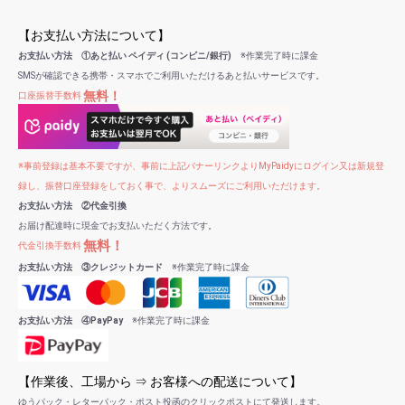
【お支払い方法について】
お支払い方法 ①あと払い ペイディ (コンビニ/銀行)
※作業完了時に課金
SMSが確認できる携帯・スマホでご利用いただけるあと払いサービスです。
無料！
口座振替手数料
※事前登録は基本不要ですが、事前に上記バナーリンクよりMyPaidyにログイン又は新規登
録し、振替口座登録をしておく事で、よりスムーズにご利用いただけます。
お支払い方法 ②代金引換
お届け配達時に現金でお支払いただく方法です。
無料！
代金引換手数料
お支払い方法 ③クレジットカード
※作業完了時に課金
お支払い方法 ④PayPay
※作業完了時に課金
【作業後、工場から ⇒ お客様への配送について】
ゆうパック・レターパック・ポスト投函のクリックポストにて発送します。