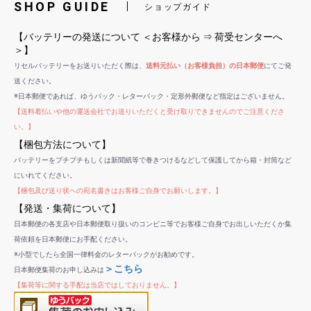
SHOP GUIDE
ショップガイド
【バッテリーの発送について ＜お客様から ⇒ 荷受センターへ
＞】
リセルバッテリーをお送りいただく際は、
送料元払い（お客様負担）の日本郵便
にてご発
送ください。
※日本郵便であれば、ゆうパック・レターパック・定形外郵便など指定はございません。
【送料着払いや他の運送会社でお送りいただくと受け取りできませんのでご注意くださ
い。】
【梱包方法について】
バッテリーをプチプチもしくは新聞紙等で巻きつけるなどして保護してから箱・封筒など
にいれてください。
【梱包及び送り状への宛名書きはお客様ご自身でお願いします。】
【発送・集荷について】
日本郵便の各支店や日本郵便取り扱いのコンビニ等でお客様ご自身でお出しいただくか集
荷依頼を日本郵便にお手配ください。
※小型でしたら全国一律料金のレターパックがお勧めです。
＞こちら
日本郵便集荷のお申し込みは
【集荷等に関する手配は当店ではしておりません。】