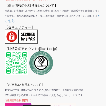
【個人情報のお取り扱いについて】
当店は、お客様からお預かりした個人情報（お名前・ご住所・電話番号等）は責任を持っ
＞
て保管し、商品の発送業務以外、第三者に譲渡・提供する事はございません。詳しくは
こちら
【セキュリティー】
【LINE公式アカウント @batt.co.jp】
【お支払い方法について】
お支払い方法 ①あと払い ペイディ (コンビニ/銀行)
※作業完了時に課金
SMSが確認できる携帯・スマホでご利用いただけるあと払いサービスです。
無料！
口座振替手数料