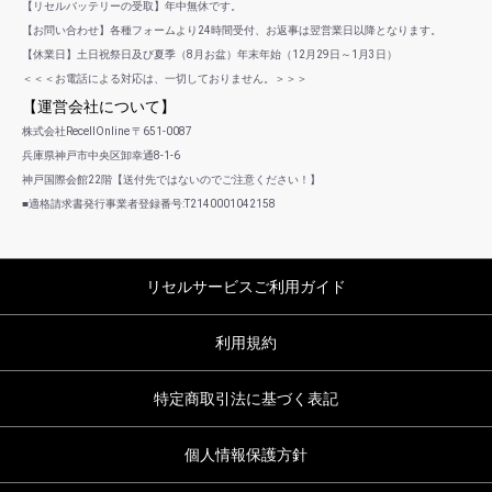
【リセルバッテリーの受取】年中無休です。
【お問い合わせ】各種フォームより24時間受付、お返事は翌営業日以降となります。
【休業日】土日祝祭日及び夏季（8月お盆）年末年始（12月29日～1月3日）
＜＜＜お電話による対応は、一切しておりません。＞＞＞
【運営会社について】
株式会社RecellOnline 〒651-0087
兵庫県神戸市中央区卸幸通8-1-6
神戸国際会館22階【送付先ではないのでご注意ください！】
■適格請求書発行事業者登録番号:T2140001042158
リセルサービスご利用ガイド
利用規約
特定商取引法に基づく表記
個人情報保護方針