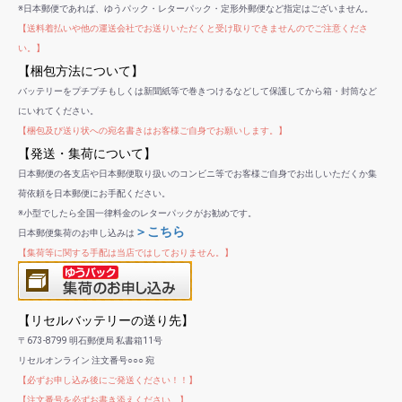
※日本郵便であれば、ゆうパック・レターパック・定形外郵便など指定はございません。
【送料着払いや他の運送会社でお送りいただくと受け取りできませんのでご注意くださ
い。】
【梱包方法について】
バッテリーをプチプチもしくは新聞紙等で巻きつけるなどして保護してから箱・封筒など
にいれてください。
【梱包及び送り状への宛名書きはお客様ご自身でお願いします。】
【発送・集荷について】
日本郵便の各支店や日本郵便取り扱いのコンビニ等でお客様ご自身でお出しいただくか集
荷依頼を日本郵便にお手配ください。
※小型でしたら全国一律料金のレターパックがお勧めです。
＞こちら
日本郵便集荷のお申し込みは
【集荷等に関する手配は当店ではしておりません。】
【リセルバッテリーの送り先】
〒673-8799 明石郵便局 私書箱11号
リセルオンライン 注文番号○○○ 宛
【必ずお申し込み後にご発送ください！！】
【注文番号を必ずお書き添えください。】