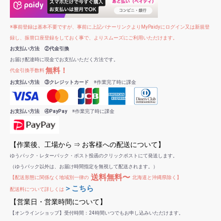
※事前登録は基本不要ですが、事前に上記バナーリンクよりMyPaidyにログイン又は新規登
録し、振替口座登録をしておく事で、よりスムーズにご利用いただけます。
お支払い方法 ②代金引換
お届け配達時に現金でお支払いただく方法です。
無料！
代金引換手数料
お支払い方法 ③クレジットカード
※作業完了時に課金
お支払い方法 ④PayPay
※作業完了時に課金
【作業後、工場から ⇒ お客様への配送について】
ゆうパック・レターパック・ポスト投函のクリックポストにて発送します。
（ゆうパック以外は、お届け時間指定を無視して配送されます。）
送料無料〜
【配送形態に関係なく地域別一律の
北海道と沖縄県除く】
＞こちら
配送料について詳しくは
【営業日・営業時間について】
【オンラインショップ】受付時間：24時間いつでもお申し込みいただけます。