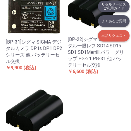
リセルサービス
ご利用ガイド
よくあるご質問
出品リクエスト
[BP-22]シグマ SIGMA デジ
[BP-31]シグマ SIGMA デジ
タル一眼レフ SD14 SD15
タルカメラ DP1s DP1 DP2
SD1 SD1Merrill パワーグリ
シリーズ 他 バッテリーセ
ップ PG-21 PG-31 他 バッ
ル交換
テリーセル交換
￥9,900
(税込)
￥6,600
(税込)