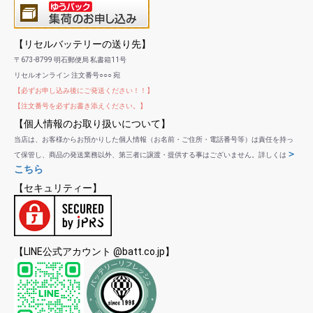
【リセルバッテリーの送り先】
〒673-8799 明石郵便局 私書箱11号
リセルオンライン 注文番号○○○ 宛
【必ずお申し込み後にご発送ください！！】
【注文番号を必ずお書き添えください。】
【個人情報のお取り扱いについて】
当店は、お客様からお預かりした個人情報（お名前・ご住所・電話番号等）は責任を持っ
＞
て保管し、商品の発送業務以外、第三者に譲渡・提供する事はございません。詳しくは
こちら
【セキュリティー】
【LINE公式アカウント @batt.co.jp】