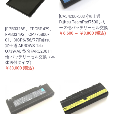
[CA54200-5037]富士通
Fujitsu TeamPad7500シリ
ーズ他バッテリーセル交換
[FPB0326S、FPCBP479、
￥6,600 ～ ￥8,800
(税込)
FPB0349S、CP775800-
01、3ICP6/56/77]Fujitsu
富士通 ARROWS Tab
Q739/AE 型名FARQ23011
他 バッテリーセル交換（本
体送付タイプ）
￥33,000
(税込)