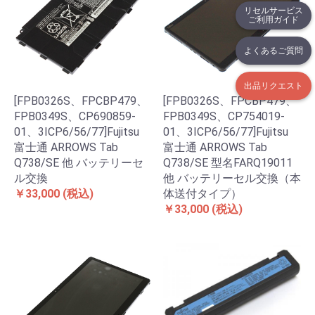
リセルサービス
ご利用ガイド
よくあるご質問
出品リクエスト
[FPB0326S、FPCBP479、
[FPB0326S、FPCBP479、
FPB0349S、CP690859-
FPB0349S、CP754019-
01、3ICP6/56/77]Fujitsu
01、3ICP6/56/77]Fujitsu
富士通 ARROWS Tab
富士通 ARROWS Tab
Q738/SE 他 バッテリーセ
Q738/SE 型名FARQ19011
ル交換
他 バッテリーセル交換（本
￥33,000
(税込)
体送付タイプ）
￥33,000
(税込)