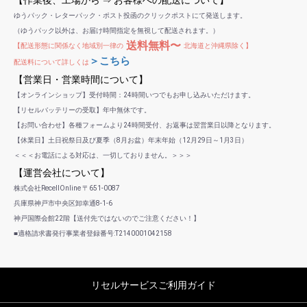
ゆうパック・レターパック・ポスト投函のクリックポストにて発送します。
（ゆうパック以外は、お届け時間指定を無視して配送されます。）
送料無料〜
【配送形態に関係なく地域別一律の
北海道と沖縄県除く】
＞こちら
配送料について詳しくは
【営業日・営業時間について】
【オンラインショップ】受付時間：24時間いつでもお申し込みいただけます。
【リセルバッテリーの受取】年中無休です。
【お問い合わせ】各種フォームより24時間受付、お返事は翌営業日以降となります。
【休業日】土日祝祭日及び夏季（8月お盆）年末年始（12月29日～1月3日）
＜＜＜お電話による対応は、一切しておりません。＞＞＞
【運営会社について】
株式会社RecellOnline 〒651-0087
兵庫県神戸市中央区卸幸通8-1-6
神戸国際会館22階【送付先ではないのでご注意ください！】
■適格請求書発行事業者登録番号:T2140001042158
リセルサービスご利用ガイド