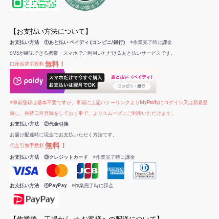
【お支払い方法について】
お支払い方法 ①あと払い ペイディ (コンビニ/銀行)
※作業完了時に課金
SMSが確認できる携帯・スマホでご利用いただけるあと払いサービスです。
無料！
口座振替手数料
※事前登録は基本不要ですが、事前に上記バナーリンクよりMyPaidyにログイン又は新規登
録し、振替口座登録をしておく事で、よりスムーズにご利用いただけます。
お支払い方法 ②代金引換
お届け配達時に現金でお支払いただく方法です。
無料！
代金引換手数料
お支払い方法 ③クレジットカード
※作業完了時に課金
お支払い方法 ④PayPay
※作業完了時に課金
【作業後、工場から ⇒ お客様への配送について】