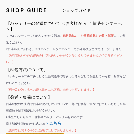
SHOP GUIDE
ショップガイド
【バッテリーの発送について ＜お客様から ⇒ 荷受センターへ
＞】
リセルバッテリーをお送りいただく際は、
送料元払い（お客様負担）の日本郵便
にてご発
送ください。
※日本郵便であれば、ゆうパック・レターパック・定形外郵便など指定はございません。
【送料着払いや他の運送会社でお送りいただくと受け取りできませんのでご注意くださ
い。】
【梱包方法について】
バッテリーをプチプチもしくは新聞紙等で巻きつけるなどして保護してから箱・封筒など
にいれてください。
【梱包及び送り状への宛名書きはお客様ご自身でお願いします。】
【発送・集荷について】
日本郵便の各支店や日本郵便取り扱いのコンビニ等でお客様ご自身でお出しいただくか集
荷依頼を日本郵便にお手配ください。
※小型でしたら全国一律料金のレターパックがお勧めです。
＞こちら
日本郵便集荷のお申し込みは
【集荷等に関する手配は当店ではしておりません。】