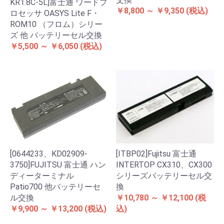
KR1.8C-5L]富士通 ワードプ
￥8,800 ～ ￥9,350
(税込)
ロセッサ OASYS Lite F・
ROM10 （フロム）シリー
ズ 他 バッテリーセル交換
￥5,500 ～ ￥6,050
(税込)
[ITBP02]Fujitsu 富士通
[0644233、KD02909-
INTERTOP CX310、CX300
3750]FUJITSU 富士通 ハン
シリーズバッテリーセル交
ディーターミナル
換
Patio700 他バッテリーセ
￥10,780 ～ ￥12,100
(税
ル交換
込)
￥9,900 ～ ￥13,200
(税込)