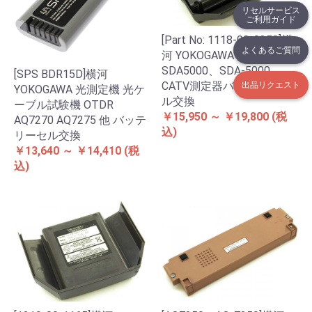
リセルサービス
ご利用ガイド
[Part No: 1118-00-0358]横
よくあるご質問
河 YOKOGAWA WAVETEK
SDA5000、SDA-5000
[SPS BDR15D]横河
CATV測定器バッテリーセ
出品リクエスト
YOKOGAWA 光測定機 光ケ
ル交換
ーブル試験機 OTDR
￥15,950 ～ ￥19,800
(税
AQ7270 AQ7275 他 バッテ
込)
リーセル交換
￥13,640 ～ ￥14,410
(税
込)