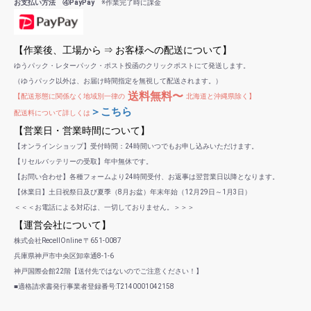
お支払い方法 ④PayPay
※作業完了時に課金
【作業後、工場から ⇒ お客様への配送について】
ゆうパック・レターパック・ポスト投函のクリックポストにて発送します。
（ゆうパック以外は、お届け時間指定を無視して配送されます。）
送料無料〜
【配送形態に関係なく地域別一律の
北海道と沖縄県除く】
＞こちら
配送料について詳しくは
【営業日・営業時間について】
【オンラインショップ】受付時間：24時間いつでもお申し込みいただけます。
【リセルバッテリーの受取】年中無休です。
【お問い合わせ】各種フォームより24時間受付、お返事は翌営業日以降となります。
【休業日】土日祝祭日及び夏季（8月お盆）年末年始（12月29日～1月3日）
＜＜＜お電話による対応は、一切しておりません。＞＞＞
【運営会社について】
株式会社RecellOnline 〒651-0087
兵庫県神戸市中央区卸幸通8-1-6
神戸国際会館22階【送付先ではないのでご注意ください！】
■適格請求書発行事業者登録番号:T2140001042158