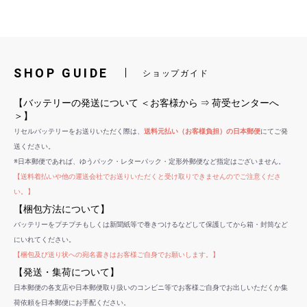
SHOP GUIDE
ショップガイド
【バッテリーの発送について ＜お客様から ⇒ 荷受センターへ
＞】
リセルバッテリーをお送りいただく際は、
送料元払い（お客様負担）の日本郵便
にてご発
送ください。
※日本郵便であれば、ゆうパック・レターパック・定形外郵便など指定はございません。
【送料着払いや他の運送会社でお送りいただくと受け取りできませんのでご注意くださ
い。】
【梱包方法について】
バッテリーをプチプチもしくは新聞紙等で巻きつけるなどして保護してから箱・封筒など
にいれてください。
【梱包及び送り状への宛名書きはお客様ご自身でお願いします。】
【発送・集荷について】
日本郵便の各支店や日本郵便取り扱いのコンビニ等でお客様ご自身でお出しいただくか集
荷依頼を日本郵便にお手配ください。