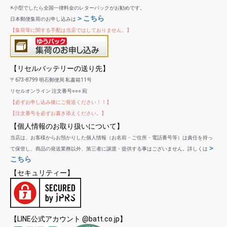
※小型でしたら全国一律料金のレターパックがお勧めです。
＞こちら
日本郵便集荷のお申し込みは
【集荷等に関する手配は当店ではしておりません。】
【リセルバッテリーの送り先】
〒673-8799 明石郵便局 私書箱11号
リセルオンライン 注文番号○○○ 宛
【必ずお申し込み後にご発送ください！！】
【注文番号を必ずお書き添えください。】
【個人情報のお取り扱いについて】
当店は、お客様からお預かりした個人情報（お名前・ご住所・電話番号等）は責任を持っ
＞
て保管し、商品の発送業務以外、第三者に譲渡・提供する事はございません。詳しくは
こちら
【セキュリティー】
【LINE公式アカウント @batt.co.jp】