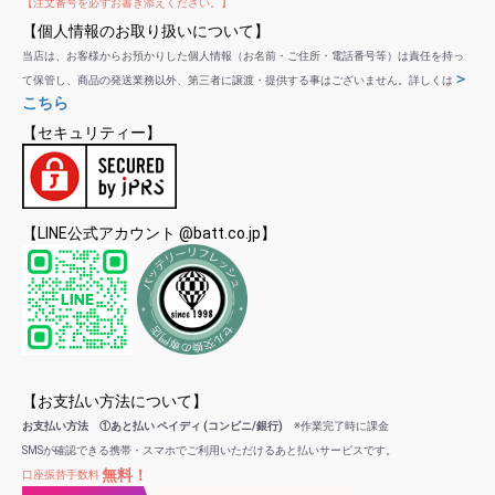
【注文番号を必ずお書き添えください。】
【個人情報のお取り扱いについて】
当店は、お客様からお預かりした個人情報（お名前・ご住所・電話番号等）は責任を持っ
＞
て保管し、商品の発送業務以外、第三者に譲渡・提供する事はございません。詳しくは
こちら
【セキュリティー】
【LINE公式アカウント @batt.co.jp】
【お支払い方法について】
お支払い方法 ①あと払い ペイディ (コンビニ/銀行)
※作業完了時に課金
SMSが確認できる携帯・スマホでご利用いただけるあと払いサービスです。
無料！
口座振替手数料