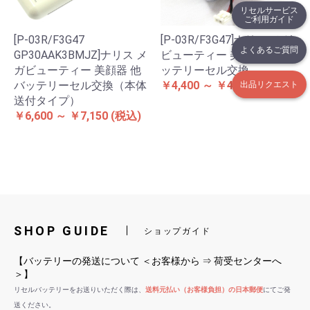
リセルサービス
ご利用ガイド
[P-03R/F3G47
[P-03R/F3G47]ナリス メガ
よくあるご質問
GP30AAK3BMJZ]ナリス メ
ビューティー 美顔器 他 バ
ガビューティー 美顔器 他
ッテリーセル交換
バッテリーセル交換（本体
￥4,400 ～ ￥4,950
(税込)
出品リクエスト
送付タイプ）
￥6,600 ～ ￥7,150
(税込)
SHOP GUIDE
ショップガイド
【バッテリーの発送について ＜お客様から ⇒ 荷受センターへ
＞】
リセルバッテリーをお送りいただく際は、
送料元払い（お客様負担）の日本郵便
にてご発
送ください。