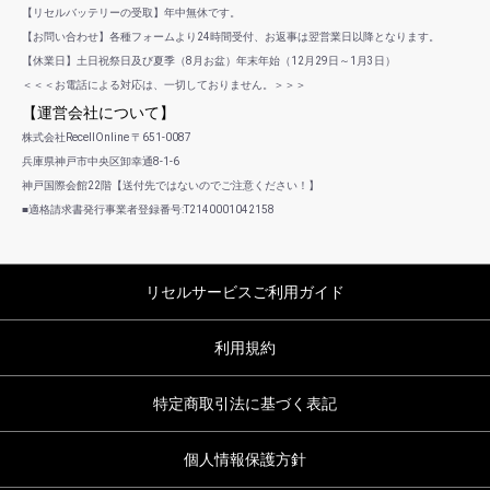
【リセルバッテリーの受取】年中無休です。
【お問い合わせ】各種フォームより24時間受付、お返事は翌営業日以降となります。
【休業日】土日祝祭日及び夏季（8月お盆）年末年始（12月29日～1月3日）
＜＜＜お電話による対応は、一切しておりません。＞＞＞
【運営会社について】
株式会社RecellOnline 〒651-0087
兵庫県神戸市中央区卸幸通8-1-6
神戸国際会館22階【送付先ではないのでご注意ください！】
■適格請求書発行事業者登録番号:T2140001042158
リセルサービスご利用ガイド
利用規約
特定商取引法に基づく表記
個人情報保護方針