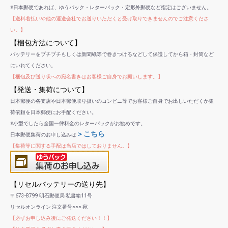
※日本郵便であれば、ゆうパック・レターパック・定形外郵便など指定はございません。
【送料着払いや他の運送会社でお送りいただくと受け取りできませんのでご注意くださ
い。】
【梱包方法について】
バッテリーをプチプチもしくは新聞紙等で巻きつけるなどして保護してから箱・封筒など
にいれてください。
【梱包及び送り状への宛名書きはお客様ご自身でお願いします。】
【発送・集荷について】
日本郵便の各支店や日本郵便取り扱いのコンビニ等でお客様ご自身でお出しいただくか集
荷依頼を日本郵便にお手配ください。
※小型でしたら全国一律料金のレターパックがお勧めです。
＞こちら
日本郵便集荷のお申し込みは
【集荷等に関する手配は当店ではしておりません。】
【リセルバッテリーの送り先】
〒673-8799 明石郵便局 私書箱11号
リセルオンライン 注文番号○○○ 宛
【必ずお申し込み後にご発送ください！！】