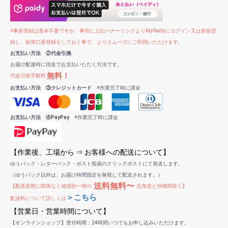
※事前登録は基本不要ですが、事前に上記バナーリンクよりMyPaidyにログイン又は新規登
録し、振替口座登録をしておく事で、よりスムーズにご利用いただけます。
お支払い方法 ②代金引換
お届け配達時に現金でお支払いただく方法です。
無料！
代金引換手数料
お支払い方法 ③クレジットカード
※作業完了時に課金
お支払い方法 ④PayPay
※作業完了時に課金
【作業後、工場から ⇒ お客様への配送について】
ゆうパック・レターパック・ポスト投函のクリックポストにて発送します。
（ゆうパック以外は、お届け時間指定を無視して配送されます。）
送料無料〜
【配送形態に関係なく地域別一律の
北海道と沖縄県除く】
＞こちら
配送料について詳しくは
【営業日・営業時間について】
【オンラインショップ】受付時間：24時間いつでもお申し込みいただけます。