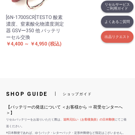
リセルサービス
ご利用ガイド
[6N-1700SCR]TESTO 酸素
よくあるご質問
濃度、窒素酸化物濃度測定
器 GSVー350 他 バッテリ
ーセル交換
出品リクエスト
￥4,400 ～ ￥4,950
(税込)
SHOP GUIDE
ショップガイド
【バッテリーの発送について ＜お客様から ⇒ 荷受センターへ
＞】
リセルバッテリーをお送りいただく際は、
送料元払い（お客様負担）の日本郵便
にてご発
送ください。
※日本郵便であれば、ゆうパック・レターパック・定形外郵便など指定はございません。