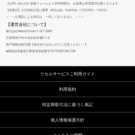
【お問い合わせ】各種フォームより24時間受付、お返事は翌営業日以降となります。
【休業日】土日祝祭日及び夏季（8月お盆）年末年始（12月29日～1月3日）
＜＜＜お電話による対応は、一切しておりません。＞＞＞
【運営会社について】
株式会社RecellOnline 〒651-0087
兵庫県神戸市中央区卸幸通8-1-6
神戸国際会館22階【送付先ではないのでご注意ください！】
■適格請求書発行事業者登録番号:T2140001042158
リセルサービスご利用ガイド
利用規約
特定商取引法に基づく表記
個人情報保護方針