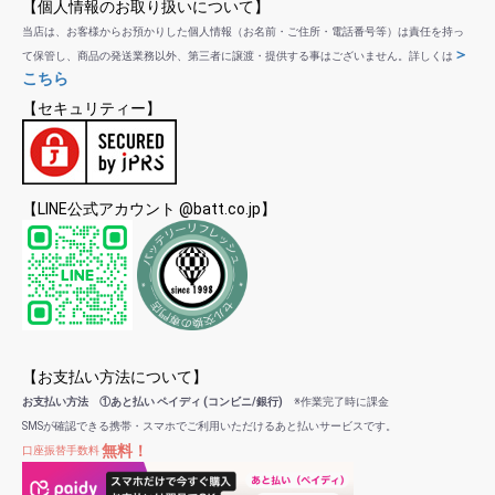
【個人情報のお取り扱いについて】
当店は、お客様からお預かりした個人情報（お名前・ご住所・電話番号等）は責任を持っ
＞
て保管し、商品の発送業務以外、第三者に譲渡・提供する事はございません。詳しくは
こちら
【セキュリティー】
【LINE公式アカウント @batt.co.jp】
【お支払い方法について】
お支払い方法 ①あと払い ペイディ (コンビニ/銀行)
※作業完了時に課金
SMSが確認できる携帯・スマホでご利用いただけるあと払いサービスです。
無料！
口座振替手数料