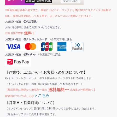
※事前登録は基本不要ですが、事前に上記バナーリンクよりMyPaidyにログイン又は新規登
録し、振替口座登録をしておく事で、よりスムーズにご利用いただけます。
お支払い方法 ②代金引換
お届け配達時に現金でお支払いただく方法です。
無料！
代金引換手数料
お支払い方法 ③クレジットカード
※作業完了時に課金
お支払い方法 ④PayPay
※作業完了時に課金
【作業後、工場から ⇒ お客様への配送について】
ゆうパック・レターパック・ポスト投函のクリックポストにて発送します。
（ゆうパック以外は、お届け時間指定を無視して配送されます。）
送料無料〜
【配送形態に関係なく地域別一律の
北海道と沖縄県除く】
＞こちら
配送料について詳しくは
【営業日・営業時間について】
【オンラインショップ】受付時間：24時間いつでもお申し込みいただけます。
【リセルバッテリーの受取】年中無休です。