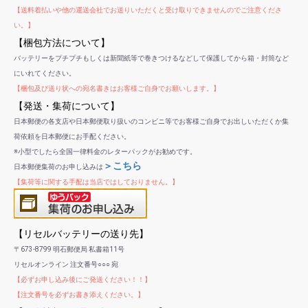
【送料着払いや他の運送会社でお送りいただくと受け取りできませんのでご注意くださ
い。】
【梱包方法について】
バッテリーをプチプチもしくは新聞紙等で巻きつけるなどして保護してから箱・封筒など
にいれてください。
【梱包及び送り状への宛名書きはお客様ご自身でお願いします。】
【発送・集荷について】
日本郵便の各支店や日本郵便取り扱いのコンビニ等でお客様ご自身でお出しいただくか集
荷依頼を日本郵便にお手配ください。
※小型でしたら全国一律料金のレターパックがお勧めです。
＞こちら
日本郵便集荷のお申し込みは
【集荷等に関する手配は当店ではしておりません。】
【リセルバッテリーの送り先】
〒673-8799 明石郵便局 私書箱11号
リセルオンライン 注文番号○○○ 宛
【必ずお申し込み後にご発送ください！！】
【注文番号を必ずお書き添えください。】