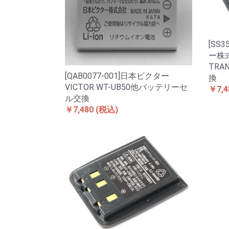
[SS3
ー株式
TRA
[QAB0077-001]日本ビクター
換
VICTOR WT-UB50他バッテリーセ
￥7,4
ル交換
￥7,480
(税込)