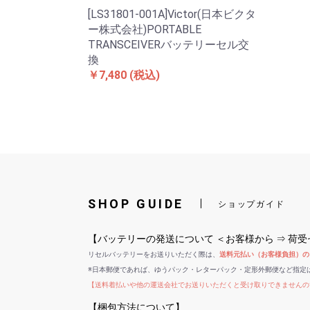
[LS31801-001A]Victor(日本ビクタ
ー株式会社)PORTABLE
TRANSCEIVERバッテリーセル交
換
￥7,480
(税込)
SHOP GUIDE
ショップガイド
【バッテリーの発送について ＜お客様から ⇒ 荷
リセルバッテリーをお送りいただく際は、
送料元払い（お客様負担）の
※日本郵便であれば、ゆうパック・レターパック・定形外郵便など指定
【送料着払いや他の運送会社でお送りいただくと受け取りできませんの
【梱包方法について】