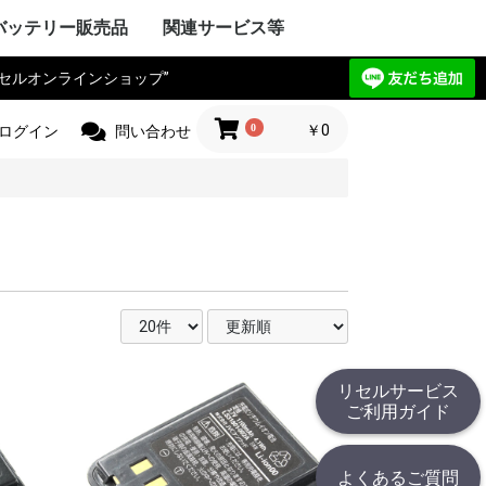
バッテリー販売品
関連サービス等
リセルオンラインショップ”
Y VAIO
ック
IBA
ple Mac
SIO
ctor
電気
Compaq
HARP
UBISHI
ーレット・パ
y ゲートウェ
CHI
itsu
ANYO
イサー
IA
 エーオープン
サス
セルボ
PSON
ma
G サムソン
novo
HJINSHA
ンピュータ
 ソーテッ
ER フロンティ
ソフト
HER
OPCON
KKIA
on JEC
ス PENTAX
OGAWA
ca
OLYMPUS
Trimble
er
jikura
 TAMAYA
HER
IX マイクロニ
イカ
CHI
測器
フルーク
ニクス
ーレット・パ
r+Frohlich
OKOGAWA
無線
ボッシュ
KEYENCE
ritsu
OLYMPUS
ANYO
IBA
mron
ノルタ
C
コン
a フジクラ
T
 Philips
HER
ita
 日立工機
ック電工
A 京セラ
ボッシュ
ヒルティー
UMI マクセ
IBA
ックス
 デウォルト
 ドレメル
 カクタス
 ロブテックス
クセン
IKURA
IA
ECKER ブラ
 スナップオン
ールランド
BARU
MAN アースマ
AOCK
ble
HINKO
e
スチール
r ストライカー
 オーボット
キス
HER
工業
ハイネ
 モリタ製作所
テック
エナックス
LM 富士フイル
業
jikura
ク電工 松
ル azbil
MAHA
トン
ック
ー技研
NDA 本田
ANYO
YATA
クル
E
ZUKI
daka
IMANO
ANMAR
ジャパン
モバイリー
awasaki
 GIANT
HER
NY
イ・ディー・エ
ック
 コメット
HARP
ctor JVC
uer アントン
コダック
コン
CANON
olaroid
イカ
X ペンタックス
LM 富士フイル
OLYMPUS
ノルタ
A シーアンド
ュアイ
ナイツ
ツァイス
和
A 京セラ
l サージテル
GMA
ON ポラリオ
n
IBA
リコー
HER
ケーションロ
pple
NY
ア
ック
HARP
SIO
PSON
OCERA
IBA
D ケンウッ
 オンキョー
cs テクニクス
ベンキュー
ード
OL ロジクー
SCAM
hnica
ビクター
デノン
 ローランド
HER
OCOMO
CHI
ーレット・パ
HARP
itsu
ック
SIO
IBA
ニー
アップル
 ファーウェイ
HER
ITIZEN
ス PENTAX
PSON
CANON
 brother
ーレット・パ
OLYMPUS
ック
ク
イコーインスツ
電子
MAX
SIO
密
メックス
HER
工業
 ENERGY
ic パナソニ
ーデータ
 ENAX
ロー・コクヨ
プライ
ipron
ーソリューシ
AN
HER
com
TSUBISHI
ック
ド
IBA
YAESU
itsu
LA モトロー
STANDARD
CHI
電気
ア
ctor
本無線機
OKI
ALINCO
機
無線機
工業
IWATSU
HARP
テック
ritsu
ANYO
本電信電話
OCERA
HER
 双葉電子工業
CINC 極東開
サンワ
 (旧 東京電
O
ic パナソニ
ーン
nryo
ritsu
HER
Y セグウェイ
CANON
ENSO
YAESU
PSON
フロンティア
SIO
HARP
ク
ック
 日通工
itsu
KEYENCE
ラ
ムデザイン
HER
ニー
ic パナソニ
ボッシュ
C コムテック
 トライウイン
 ガーミン
セイワ
AR セルスタ
r パイオニア
HER
HARP
yson
アンドデッカ
RD ツインバー
ク ナショ
ン
ANYO
CHI
IBA
x
研
DECKER
OSCH
イズ
イム 環境
ita
 レイコップ
KARCHER
オーヤマ
アンカー
HER
ック
LA モトロー
CHI
信機
電気
IBA
NY
HER
ック電工
テック
CHI
TSUBISHI
AIKO
ック
電気
ソフトエナジ
機
ター
ANYO
メルコテック
サフト
HER
ック
NYO・サン
ソフトエナジ
 ジーエスサ
テック
EIKO
X
co ナブテスコ
RD ツインバー
HER
カシオ
イコーインスツ
キャノン
シャープ
IM キングジム
ic パナソニ
HER
リア アイエピ
ブラウン
S フィリップス
ウォール
s カピラス
ic パナソニ
三洋電機
 オムロン
RD ツインバー
機
組電池パック製作見積
リセルバッテリー現物
カスタム加工サービス
社内で使用した備品の
バッテリーパック無償
c
t
c
リョービ
ッカー
 Rand
one
c
R
OBILLY
c
MINOLTA
c
D
c
c
c
D
ード
モ
電工
c
LA
&DECKER
c
c
c
（サンプル送付申込）
見積（送付申込）
販売品
回収
0
￥0
ログイン
問い合わせ
リセルサービス
ご利用ガイド
よくあるご質問