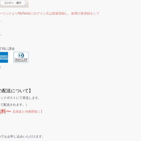
リンクよりMyPaidyにログイン又は新規登録し、振替口座登録をして
す。
す。
了時に課金
金
への配送について】
リックポストにて発送します。
して配送されます。）
無料〜
北海道と沖縄県除く】
つでもお申し込みいただけます。