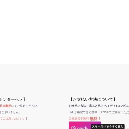
受センターへ＞】
【お支払い方法について】
日本郵便
にてご発送ください。
お支払い方法 ①あと払い ペイディ (コンビニ
はございません。
SMSが確認できる携帯・スマホでご利用いた
無料！
でご注意ください。】
口座振替手数料