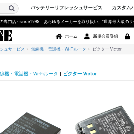
バッテリーリフレッシュサービス
カスタム
門店 - since1998 あらゆるメーカーを取り扱い。”世界最大級の
パソコン PC・サーバー・周辺機
測量機器
計測器・測定器・分析計
電動工具
作業機器・検査機器・整備
電動アシスト自転車・eBIKE・車
カメラ・ストロボ・ライト系・
アイボ AIBO SONY
ロボット・コントローラ
オーディオ・ビジュアル・モニ
スマホ・タブレット・PDA・そ
プリンター・スキャナー
電源モジュール・ポータブルバ
無線機・電話機・Wi-Fiルータ
ドローン・ラジコン・テレコ
パーソナルモビリティ・電動カ
ハンディーターミナル・コード
ナビ・自動車バイク アクセサリ
掃除機・洗浄機・空調関連
コードレスフォン
通信カラオケ・デンモク
誘導非常灯・住設警報機器
住宅設備・施設設備
バックアップ電源・UPS(無停電
事務機器・辞書・計算機・タイ
健康・美容家電
ポンプ
農業・園芸・除雪機
おもちゃ・楽器・釣具・レジャ
Panasonic SANYO FDK
その他
ソニー SON
パナソニ
東芝 TOSH
アップル Ap
ThinkPad
カシオ CA
ビクター Vi
NEC 日本
コンパック 
シャープ S
デル DELL
三菱 MITS
hp ヒュ
Gatewa
日立 HITA
富士通 Fuj
サンヨー S
ACER エ
アキア AK
AOPEN
ASUS ア
CLEVO 
エプソン E
飯山 iiya
SAMSUN
レノボ Le
工人舎 KO
マウスコ
オンキヨー
FRONTI
マイクロ
その他 OT
トプコン T
ソキア SO
ニコン Nik
ペンタック
横河 YOK
ライカ Lei
オリンパス 
トリンブル 
Giodimet
フジクラ Fu
タマヤ計測
その他 OT
MICRON
Leica ラ
日立 HITA
マルチ計
FLUKE 
テクトロ
A&D
hp ヒュ
Z+F Zolle
横河電機 Y
JRC 日本
岩通
BOSCH 
日置電機
キーエンス 
テルモ
アンリツ An
オリンパス 
TESTO
三洋電機 S
東芝 TOSH
オムロン o
コニカミ
日通工 NE
Nikon ニ
Fujikur
VeEX
KEYSIGH
フィリップス
その他 OT
マキタ mak
HiKOKI
パナソニ
KYOCER
BOSCH 
HILTI 
泉精器 IZ
東芝 TOSH
MAX マ
DEWALT
DREMEL
CACTUS
LOBTEX
EXEN エ
KTC
イクラ精機 
ダイア DA
BLACK&D
Snapon
インガソ
スバル SU
EARTH 
パオック P
Porter Ca
シンコー S
Milwauke
STIHL 
Stryke
ORBOT
REX レッ
HALL
その他 OT
古河電気
住友電工
三菱電機
HEINE 
MORITA
マイクロ
ENAX 
FUJIFI
富士電機
沖電気工
NEC
フジクラ Fu
パナソニッ
山武 アズビ
その他
ヤマハ YA
ブリジス
パナソニ
サンスタ
ホンダ HO
サンヨー S
ミヤタ MI
丸石サイ
AERO LIF
スズキ SU
ホダカ Ho
シマノ SH
ヤンマー Y
大河通商
カイホウ
トランス
Airwheel
NISSIN
カワサキ K
ジャイアント
その他 OT
ソニー SO
IDX ア
パナソニ
COMET
シャープ S
ビクター Vi
antonba
Kodak 
Nikon ニ
キャノン 
ポラロイド P
Leica ラ
PENTA
FUJIFI
オリンパス 
コニカミ
SEA&SE
フィッシ
NEITZ 
カール・
KOWA 興
KYOCER
SurgiTe
シグマ SI
POLARI
WelchAlly
Keldan
東芝 TOSH
Godox
RICOH 
その他 OT
コミュニ
NAO ナオ
その他
アップル A
ソニー SO
パイオニ
JBL
パナソニ
シャープ S
カシオ CA
エプソン E
京セラ KY
東芝 TOSH
NEC
CREATIVE
KENWOO
ONKYO
Techni
BOSE
BenQ 
TOA
ツインバ
LOGICO
TEAC TA
audio-tec
Victor 
DENON 
ROLAND
その他 OT
ドコモ D
au
NEC
日立 HITA
hp ヒュ
シャープ S
富士通 Fuj
パナソニ
カシオ CA
東芝 TOSH
SONY ソ
Apple 
HUAWEI
その他 OT
シチズン C
ペンタック
エプソン E
キャノン 
ブラザー工業
hp ヒュ
オリンパス 
パナソニ
東芝テッ
SII セ
リーダー
三栄電機
マックス 
カシオ CA
スター精
日本プリ
その他 OT
パコ電子
NEP
INSPIRED
Panason
アイ・オ
エナックス
バッファ
サンワサ
JTT
ニプロン N
RRCパワ
BMO JAP
その他 OT
アイコム I
三菱電機 MI
パナソニ
ケンウッ
東芝 TOSH
八重洲無線 
富士通 Fuj
MOTORO
VERTEX 
日立 HITA
NEC 日本
パイオニ
ビクター Vi
JRC 日
沖電気工業 
アルインコ 
新潟通信
JRC日本
松下通信
岩崎通信機 
シャープ S
信和ユニ
アンリツ An
サンヨー S
トヨコム
信和通信
TONO
KDDI
NTT 日
京セラ KY
その他 OT
DJI
Futaba
TOKIME
田宮模型
SANWA 
エニー
東芝テリー
JR PROP
大和機工
Panason
日本クレ
金陵電機 Ki
アンリツ An
長野工業
三菱
日立
QYSEA
その他 OT
ESWING
SEGWA
その他
キャノン 
デンソーD
八重洲無線 
エプソン E
NECイン
FURUNO
カシオ CA
シャープ S
東芝テッ
セイコー
DENSEI
symbol
パナソニ
Nitsuko
富士通 Fuj
キーエンス 
Welcat
モトロー
ウェルコ
その他 OT
SONY ソ
Panason
ユピテル
BOSCH 
COMTE
Trywin
GARMIN
KAIHOU
SEIWA 
CELLST
Pionee
その他 OT
シャープ S
ダイソン D
ブラック
TWINBI
iRobot
パナソニッ
ジョンソ
サンヨー S
日立 HITA
東芝 TOSH
Electrolu
株環境技
BLACK & 
ボッシュ B
GAIS ガ
ツカモトエ
CCP
マキタ mak
raycop
ケルヒャー 
アイリス
Anker 
その他 OT
パナソニ
MOTORO
日立 HITA
ナカヨ通
アイホン
タカコム
muTECH
NEC 日本
東芝 TOSH
ソニー SO
その他 OT
パナソニ
東芝ライ
古河電池
日立 HITA
三菱電機 MI
大光電機 D
オーデリ
岩崎電気
NEC 日本
三洋GS
新神戸電
TOA
日本ビク
GSユアサ
三洋電機 S
日本電池
ジーエス
ジーエス
その他 OT
パナソニ
三洋・SA
三洋GS
GSサフト
GSメルコ
セイコー S
LEXEL
LIXIL INA
Nabtes
TOEX
TOSO
TWINBI
その他 OT
APC
オムロン
NTT
その他
アマノ
CASIO 
SII セ
Canon 
SHARP 
KING J
Panason
その他 OT
TRIA ト
BRAUN 
PHILIP
WAHL 
Capillu
andis
OSTAR
Panason
SANYO 
マクセル
FLAX
OMRON
TWINBI
日立
ヒロセ電
ナリス
その他
器
椅子
投光器・顕微鏡
ター
の他端末
ッテリー
ン・リモコン
ート
リーダー
ー
電源装置)
ムレコーダー
ー
Panasoni
ッカード
イ
ク
ア
Microsof
クス
Tektronix
ッカード
Panasoni
RYOBI 
ル
ック&デ
Ingersoll
ン
ム
下電工
Bridgest
Panasoni
SUNSTA
maruishi
TRANS M
クス
Panasoni
バウアー
ム
KONICA 
シー
FISHEYE
ン
ボット
Panasoni
ド
TWINBIR
ル
ッカード
Panasoni
ッカード
Panasoni
ル
ック
ョンズ
Panasoni
KENWOO
ラ
スタンダ
NTTドコ
発
子工業)
ック 松下
Panasoni
MOTORO
ック
ー
ー BLACK
ド
ナル
技研
Panasoni
ラ
Panasoni
ー
Panasoni
ヨー
ー
フト
ド
ル
ック
ック 松下
ド
ホーム
新規会員登録
シュサービス
無線機・電話機・Wi-Fiルータ
ビクター Victor
線機・電話機・Wi-Fiルータ
|
ビクター Victor