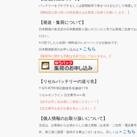
バッテリーをプチプチもしくは新聞紙等で巻きつけるなどして保護して
【梱包及び送り状への宛名書きはお客様ご自身でお願いします。】
【発送・集荷について】
日本郵便の各支店や日本郵便取り扱いのコンビニ等でお客様ご自身でお
ださい。
※小型でしたら全国一律料金のレターパックがお勧めです。
＞こちら
日本郵便集荷のお申し込みは
【集荷等に関する手配は当店ではしておりません。】
【リセルバッテリーの送り先】
〒673-8799 明石郵便局 私書箱11号
リセルオンライン 注文番号○○○ 宛
【必ずお申し込み後にご発送ください！！】
【注文番号を必ずお書き添えください。】
【個人情報のお取り扱いについて】
当店は、お客様からお預かりした個人情報（お名前・ご住所・電話番号
＞こちら
外、第三者に譲渡・提供する事はございません。詳しくは