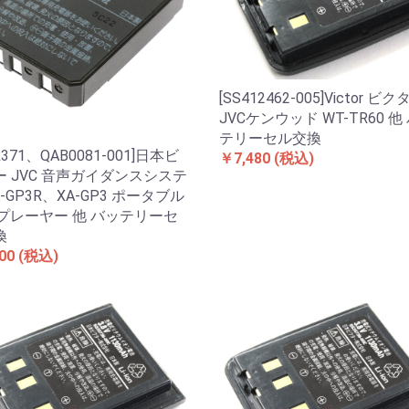
[SS412462-005]Victor ビク
JVCケンウッド WT-TR60 他
テリーセル交換
R371、QAB0081-001]日本ビ
￥7,480
(税込)
ー JVC 音声ガイダンスシステ
A-GP3R、XA-GP3 ポータブル
Mプレーヤー 他 バッテリーセ
換
00
(税込)