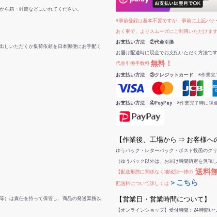
から箱・封筒などにいれてください。
※事前登録は基本不要ですが、事前に上記バナー
おく事で、よりスムーズにご利用いただけま
お支払い方法 ②代金引換
出しいただくか集荷依頼を日本郵便にお手配く
お届け配達時に現金でお支払いただく方法で
無料！
代金引換手数料
お支払い方法 ③クレジットカード
※作業完
お支払い方法 ④PayPay
※作業完了時に課
【作業後、工場から ⇒ お客様
ゆうパック・レターパック・ポスト投函のク
（ゆうパック以外は、お届け時間指定を無視
送料
【配送形態に関係なく地域別一律の
＞こちら
配送料について詳しくは
【営業日・営業時間について】
等）は責任を持って保管し、商品の発送業務以
【オンラインショップ】受付時間：24時間い