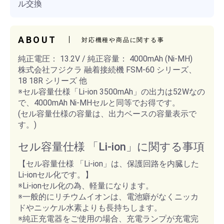
ル交換
ABOUT
対応機種や商品に関する事
純正電圧： 13.2V / 純正容量： 4000mAh (Ni-MH)
株式会社フジクラ 融着接続機 FSM-60 シリーズ、
18 18R シリーズ 他
※セル容量仕様「Li-ion 3500mAh」の出力は52Wなの
で、4000mAh Ni-MHセルと同等でお得です。
(セル容量仕様の容量は、出力ベースの容量表示で
す。)
セル容量仕様 「Li-ion」に関する事項
【セル容量仕様 「Li-ion」は、保護回路を内臓した
Li-ionセル化です。】
※Li-ionセル化の為、軽量になります。
※一般的にリチウムイオンは、電池癖がなくニッカ
ドやニッケル水素よりも長持ちします。
※純正充電器をご使用の場合、充電ランプが充電完