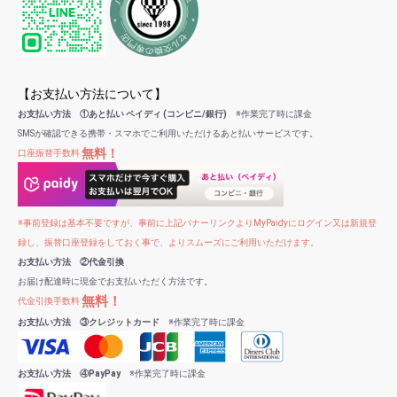
【お支払い方法について】
お支払い方法 ①あと払い ペイディ (コンビニ/銀行)
※作業完了時に課金
SMSが確認できる携帯・スマホでご利用いただけるあと払いサービスです。
無料！
口座振替手数料
※事前登録は基本不要ですが、事前に上記バナーリンクよりMyPaidyにログイン又は新規登
録し、振替口座登録をしておく事で、よりスムーズにご利用いただけます。
お支払い方法 ②代金引換
お届け配達時に現金でお支払いただく方法です。
無料！
代金引換手数料
お支払い方法 ③クレジットカード
※作業完了時に課金
お支払い方法 ④PayPay
※作業完了時に課金