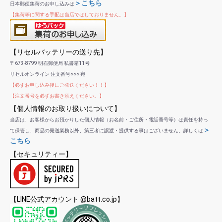
＞こちら
日本郵便集荷のお申し込みは
【集荷等に関する手配は当店ではしておりません。】
【リセルバッテリーの送り先】
〒673-8799 明石郵便局 私書箱11号
リセルオンライン 注文番号○○○ 宛
【必ずお申し込み後にご発送ください！！】
【注文番号を必ずお書き添えください。】
【個人情報のお取り扱いについて】
当店は、お客様からお預かりした個人情報（お名前・ご住所・電話番号等）は責任を持っ
＞
て保管し、商品の発送業務以外、第三者に譲渡・提供する事はございません。詳しくは
こちら
【セキュリティー】
【LINE公式アカウント @batt.co.jp】