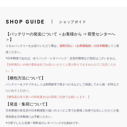
SHOP GUIDE
ショップガイド
【バッテリーの発送について ＜お客様から ⇒ 荷受センターへ
＞】
リセルバッテリーをお送りいただく際は、
送料元払い（お客様負担）の日本郵便
にてご発
送ください。
※日本郵便であれば、ゆうパック・レターパック・定形外郵便など指定はございません。
【送料着払いや他の運送会社でお送りいただくと受け取りできませんのでご注意くださ
い。】
【梱包方法について】
バッテリーをプチプチもしくは新聞紙等で巻きつけるなどして保護してから箱・封筒など
にいれてください。
【梱包及び送り状への宛名書きはお客様ご自身でお願いします。】
【発送・集荷について】
日本郵便の各支店や日本郵便取り扱いのコンビニ等でお客様ご自身でお出しいただくか集
荷依頼を日本郵便にお手配ください。
※小型でしたら全国一律料金のレターパックがお勧めです。