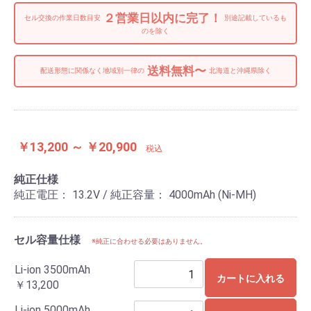
２営業日以内に完了！
セル交換の作業日数目安
別途記載しているも
のを除く
送料無料〜
配送形態に関係なく地域別一律の
北海道と沖縄県除く
￥13,200 ～ ￥20,900
税込
純正仕様
純正電圧： 13.2V / 純正容量： 4000mAh (Ni-MH)
セル容量仕様
※純正に合わせる必要はありません。
Li-ion 3500mAh
カートに入れる
￥13,200
Li-ion 5000mAh