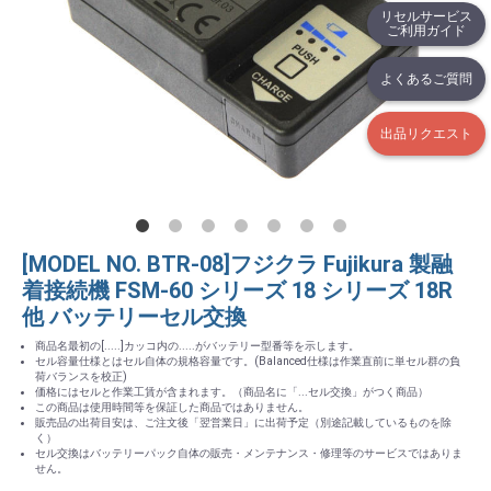
リセルサービス
ご利用ガイド
よくあるご質問
出品リクエスト
[MODEL NO. BTR-08]フジクラ Fujikura 製融
着接続機 FSM-60 シリーズ 18 シリーズ 18R
他 バッテリーセル交換
商品名最初の[.....]カッコ内の.....がバッテリー型番等を示します。
セル容量仕様とはセル自体の規格容量です。(Balanced仕様は作業直前に単セル群の負
荷バランスを校正)
価格にはセルと作業工賃が含まれます。（商品名に「...セル交換」がつく商品）
この商品は使用時間等を保証した商品ではありません。
販売品の出荷目安は、ご注文後「翌営業日」に出荷予定（別途記載しているものを除
く）
セル交換はバッテリーパック自体の販売・メンテナンス・修理等のサービスではありま
せん。