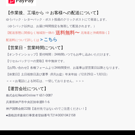
【作業後、工場から ⇒ お客様への配送について】
ゆうパック・レターパック・ポスト投函のクリックポストにて発送します。
（ゆうパック以外は、お届け時間指定を無視して配送されます。）
送料無料〜
【配送形態に関係なく地域別一律の
北海道と沖縄県除く】
＞こちら
配送料について詳しくは
【営業日・営業時間について】
【オンラインショップ】受付時間：24時間いつでもお申し込みいただけます。
【リセルバッテリーの受取】年中無休です。
【お問い合わせ】各種フォームより24時間受付、お返事は翌営業日以降となります。
【休業日】土日祝祭日及び夏季（8月お盆）年末年始（12月29日～1月3日）
＜＜＜お電話による対応は、一切しておりません。＞＞＞
【運営会社について】
株式会社RecellOnline 〒651-0087
兵庫県神戸市中央区卸幸通8-1-6
神戸国際会館22階【送付先ではないのでご注意ください！】
■適格請求書発行事業者登録番号:T2140001042158