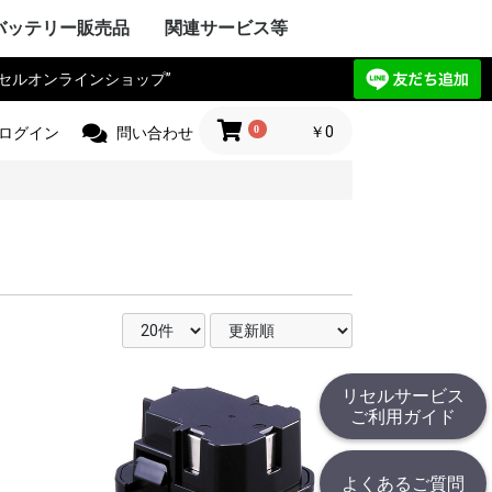
バッテリー販売品
関連サービス等
リセルオンラインショップ”
Y VAIO
ック
IBA
ple Mac
SIO
ctor
電気
Compaq
HARP
UBISHI
ーレット・パ
y ゲートウェ
CHI
itsu
ANYO
イサー
IA
 エーオープン
サス
セルボ
PSON
ma
G サムソン
novo
HJINSHA
ンピュータ
 ソーテッ
ER フロンティ
ソフト
HER
OPCON
KKIA
on JEC
ス PENTAX
OGAWA
ca
OLYMPUS
Trimble
er
jikura
 TAMAYA
HER
IX マイクロニ
イカ
CHI
測器
フルーク
ニクス
ーレット・パ
r+Frohlich
OKOGAWA
無線
ボッシュ
KEYENCE
ritsu
OLYMPUS
ANYO
IBA
mron
ノルタ
C
コン
a フジクラ
T
 Philips
HER
ita
 日立工機
ック電工
A 京セラ
ボッシュ
ヒルティー
UMI マクセ
IBA
ックス
 デウォルト
 ドレメル
 カクタス
 ロブテックス
クセン
IKURA
IA
ECKER ブラ
 スナップオン
ールランド
BARU
MAN アースマ
AOCK
ble
HINKO
e
スチール
r ストライカー
 オーボット
キス
HER
工業
ハイネ
 モリタ製作所
テック
エナックス
LM 富士フイル
業
jikura
ク電工 松
ル azbil
MAHA
トン
ック
ー技研
NDA 本田
ANYO
YATA
クル
E
ZUKI
daka
IMANO
ANMAR
ジャパン
モバイリー
awasaki
 GIANT
HER
NY
イ・ディー・エ
ック
 コメット
HARP
ctor JVC
uer アントン
コダック
コン
CANON
olaroid
イカ
X ペンタックス
LM 富士フイル
OLYMPUS
ノルタ
A シーアンド
ュアイ
ナイツ
ツァイス
和
A 京セラ
l サージテル
GMA
ON ポラリオ
n
IBA
リコー
HER
ケーションロ
pple
NY
ア
ック
HARP
SIO
PSON
OCERA
IBA
D ケンウッ
 オンキョー
cs テクニクス
ベンキュー
ード
OL ロジクー
SCAM
hnica
ビクター
デノン
 ローランド
HER
OCOMO
CHI
ーレット・パ
HARP
itsu
ック
SIO
IBA
ニー
アップル
 ファーウェイ
HER
ITIZEN
ス PENTAX
PSON
CANON
 brother
ーレット・パ
OLYMPUS
ック
ク
イコーインスツ
電子
MAX
SIO
密
メックス
HER
工業
 ENERGY
ic パナソニ
ーデータ
 ENAX
ロー・コクヨ
プライ
ipron
ーソリューシ
AN
HER
com
TSUBISHI
ック
ド
IBA
YAESU
itsu
LA モトロー
STANDARD
CHI
電気
ア
ctor
本無線機
OKI
ALINCO
機
無線機
工業
IWATSU
HARP
テック
ritsu
ANYO
本電信電話
OCERA
HER
 双葉電子工業
CINC 極東開
サンワ
 (旧 東京電
O
ic パナソニ
ーン
nryo
ritsu
HER
Y セグウェイ
CANON
ENSO
YAESU
PSON
フロンティア
SIO
HARP
ク
ック
 日通工
itsu
KEYENCE
ラ
ムデザイン
HER
ニー
ic パナソニ
ボッシュ
C コムテック
 トライウイン
 ガーミン
セイワ
AR セルスタ
r パイオニア
HER
HARP
yson
アンドデッカ
RD ツインバー
ク ナショ
ン
ANYO
CHI
IBA
x
研
DECKER
OSCH
イズ
イム 環境
ita
 レイコップ
KARCHER
オーヤマ
アンカー
HER
ック
LA モトロー
CHI
信機
電気
IBA
NY
HER
ック電工
テック
CHI
TSUBISHI
AIKO
ック
電気
ソフトエナジ
機
ター
ANYO
メルコテック
サフト
HER
ック
NYO・サン
ソフトエナジ
 ジーエスサ
テック
EIKO
X
co ナブテスコ
RD ツインバー
HER
カシオ
イコーインスツ
キャノン
シャープ
IM キングジム
ic パナソニ
HER
リア アイエピ
ブラウン
S フィリップス
ウォール
s カピラス
ic パナソニ
三洋電機
 オムロン
RD ツインバー
機
組電池パック製作見積
リセルバッテリー現物
カスタム加工サービス
社内で使用した備品の
バッテリーパック無償
c
t
c
リョービ
ッカー
 Rand
one
c
R
OBILLY
c
MINOLTA
c
D
c
c
c
D
ード
モ
電工
c
LA
&DECKER
c
c
c
（サンプル送付申込）
見積（送付申込）
販売品
回収
0
￥0
ログイン
問い合わせ
リセルサービス
ご利用ガイド
よくあるご質問