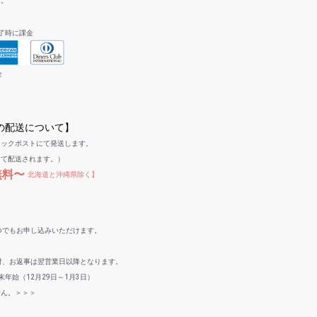
す。
了時に課金
金
への配送について】
リックポストにて発送します。
して配送されます。）
無料〜
北海道と沖縄県除く】
つでもお申し込みいただけます。
付、お返事は翌営業日以降となります。
年始（12月29日～1月3日）
せん。＞＞＞