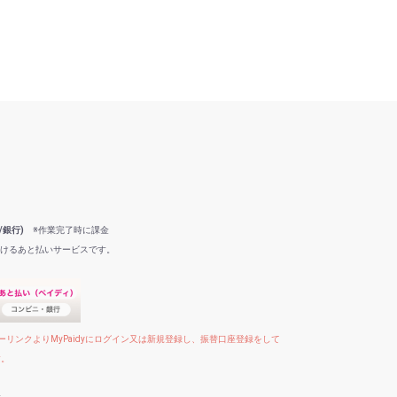
/銀行)
※作業完了時に課金
だけるあと払いサービスです。
リンクよりMyPaidyにログイン又は新規登録し、振替口座登録をして
す。