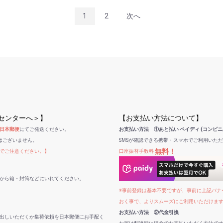
1
2
次へ
受センターへ＞】
【お支払い方法について】
日本郵便
にてご発送ください。
お支払い方法 ①あと払い ペイディ (コンビニ
はございません。
SMSが確認できる携帯・スマホでご利用いた
無料！
でご注意ください。】
口座振替手数料
から箱・封筒などにいれてください。
※事前登録は基本不要ですが、事前に上記バナー
おく事で、よりスムーズにご利用いただけま
お支払い方法 ②代金引換
出しいただくか集荷依頼を日本郵便にお手配く