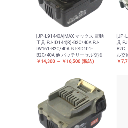
[JP-L91440A]MAX マックス 電動
[JP
工具 PJ-ID144(R)-B2C/40A PJ-
具 PJ
IW161-B2C/40A PJ-SD101-
B2C
B2C/40A 他 バッテリーセル交換
ル交
￥14,300 ～ ￥16,500
(税込)
￥7,7