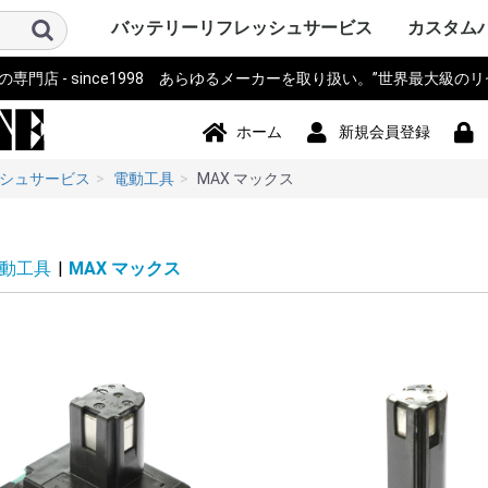
バッテリーリフレッシュサービス
カスタム
門店 - since1998 あらゆるメーカーを取り扱い。”世界最大級の
パソコン PC・サーバー・周辺機
測量機器
計測器・測定器・分析計
電動工具
作業機器・検査機器・整備
電動アシスト自転車・eBIKE・車
カメラ・ストロボ・ライト系・
アイボ AIBO SONY
ロボット・コントローラ
オーディオ・ビジュアル・モニ
スマホ・タブレット・PDA・そ
プリンター・スキャナー
電源モジュール・ポータブルバ
無線機・電話機・Wi-Fiルータ
ドローン・ラジコン・テレコ
パーソナルモビリティ・電動カ
ハンディーターミナル・コード
ナビ・自動車バイク アクセサリ
掃除機・洗浄機・空調関連
コードレスフォン
通信カラオケ・デンモク
誘導非常灯・住設警報機器
住宅設備・施設設備
バックアップ電源・UPS(無停電
事務機器・辞書・計算機・タイ
健康・美容家電
ポンプ
農業・園芸・除雪機
おもちゃ・楽器・釣具・レジャ
Panasonic SANYO FDK
その他
ソニー SON
パナソニ
東芝 TOSH
アップル Ap
ThinkPad
カシオ CA
ビクター Vi
NEC 日本
コンパック 
シャープ S
デル DELL
三菱 MITS
hp ヒュ
Gatewa
日立 HITA
富士通 Fuj
サンヨー S
ACER エ
アキア AK
AOPEN
ASUS ア
CLEVO 
エプソン E
飯山 iiya
SAMSUN
レノボ Le
工人舎 KO
マウスコ
オンキヨー
FRONTI
マイクロ
その他 OT
トプコン T
ソキア SO
ニコン Nik
ペンタック
横河 YOK
ライカ Lei
オリンパス 
トリンブル 
Giodimet
フジクラ Fu
タマヤ計測
その他 OT
MICRON
Leica ラ
日立 HITA
マルチ計
FLUKE 
テクトロ
A&D
hp ヒュ
Z+F Zolle
横河電機 Y
JRC 日本
岩通
BOSCH 
日置電機
キーエンス 
テルモ
アンリツ An
オリンパス 
TESTO
三洋電機 S
東芝 TOSH
オムロン o
コニカミ
日通工 NE
Nikon ニ
Fujikur
VeEX
KEYSIGH
フィリップス
その他 OT
マキタ mak
HiKOKI
パナソニ
KYOCER
BOSCH 
HILTI 
泉精器 IZ
東芝 TOSH
MAX マ
DEWALT
DREMEL
CACTUS
LOBTEX
EXEN エ
KTC
イクラ精機 
ダイア DA
BLACK&D
Snapon
インガソ
スバル SU
EARTH 
パオック P
Porter Ca
シンコー S
Milwauke
STIHL 
Stryke
ORBOT
REX レッ
HALL
その他 OT
古河電気
住友電工
三菱電機
HEINE 
MORITA
マイクロ
ENAX 
FUJIFI
富士電機
沖電気工
NEC
フジクラ Fu
パナソニッ
山武 アズビ
その他
ヤマハ YA
ブリジス
パナソニ
サンスタ
ホンダ HO
サンヨー S
ミヤタ MI
丸石サイ
AERO LIF
スズキ SU
ホダカ Ho
シマノ SH
ヤンマー Y
大河通商
カイホウ
トランス
Airwheel
NISSIN
カワサキ K
ジャイアント
その他 OT
ソニー SO
IDX ア
パナソニ
COMET
シャープ S
ビクター Vi
antonba
Kodak 
Nikon ニ
キャノン 
ポラロイド P
Leica ラ
PENTA
FUJIFI
オリンパス 
コニカミ
SEA&SE
フィッシ
NEITZ 
カール・
KOWA 興
KYOCER
SurgiTe
シグマ SI
POLARI
WelchAlly
Keldan
東芝 TOSH
Godox
RICOH 
その他 OT
コミュニ
NAO ナオ
その他
アップル A
ソニー SO
パイオニ
JBL
パナソニ
シャープ S
カシオ CA
エプソン E
京セラ KY
東芝 TOSH
NEC
CREATIVE
KENWOO
ONKYO
Techni
BOSE
BenQ 
TOA
ツインバ
LOGICO
TEAC TA
audio-tec
Victor 
DENON 
ROLAND
その他 OT
ドコモ D
au
NEC
日立 HITA
hp ヒュ
シャープ S
富士通 Fuj
パナソニ
カシオ CA
東芝 TOSH
SONY ソ
Apple 
HUAWEI
その他 OT
シチズン C
ペンタック
エプソン E
キャノン 
ブラザー工業
hp ヒュ
オリンパス 
パナソニ
東芝テッ
SII セ
リーダー
三栄電機
マックス 
カシオ CA
スター精
日本プリ
その他 OT
パコ電子
NEP
INSPIRED
Panason
アイ・オ
エナックス
バッファ
サンワサ
JTT
ニプロン N
RRCパワ
BMO JAP
その他 OT
アイコム I
三菱電機 MI
パナソニ
ケンウッ
東芝 TOSH
八重洲無線 
富士通 Fuj
MOTORO
VERTEX 
日立 HITA
NEC 日本
パイオニ
ビクター Vi
JRC 日
沖電気工業 
アルインコ 
新潟通信
JRC日本
松下通信
岩崎通信機 
シャープ S
信和ユニ
アンリツ An
サンヨー S
トヨコム
信和通信
TONO
KDDI
NTT 日
京セラ KY
その他 OT
DJI
Futaba
TOKIME
田宮模型
SANWA 
エニー
東芝テリー
JR PROP
大和機工
Panason
日本クレ
金陵電機 Ki
アンリツ An
長野工業
三菱
日立
QYSEA
その他 OT
ESWING
SEGWA
その他
キャノン 
デンソーD
八重洲無線 
エプソン E
NECイン
FURUNO
カシオ CA
シャープ S
東芝テッ
セイコー
DENSEI
symbol
パナソニ
Nitsuko
富士通 Fuj
キーエンス 
Welcat
モトロー
ウェルコ
その他 OT
SONY ソ
Panason
ユピテル
BOSCH 
COMTE
Trywin
GARMIN
KAIHOU
SEIWA 
CELLST
Pionee
その他 OT
シャープ S
ダイソン D
ブラック
TWINBI
iRobot
パナソニッ
ジョンソ
サンヨー S
日立 HITA
東芝 TOSH
Electrolu
株環境技
BLACK & 
ボッシュ B
GAIS ガ
ツカモトエ
CCP
マキタ mak
raycop
ケルヒャー 
アイリス
Anker 
その他 OT
パナソニ
MOTORO
日立 HITA
ナカヨ通
アイホン
タカコム
muTECH
NEC 日本
東芝 TOSH
ソニー SO
その他 OT
パナソニ
東芝ライ
古河電池
日立 HITA
三菱電機 MI
大光電機 D
オーデリ
岩崎電気
NEC 日本
三洋GS
新神戸電
TOA
日本ビク
GSユアサ
三洋電機 S
日本電池
ジーエス
ジーエス
その他 OT
パナソニ
三洋・SA
三洋GS
GSサフト
GSメルコ
セイコー S
LEXEL
LIXIL INA
Nabtes
TOEX
TOSO
TWINBI
その他 OT
APC
オムロン
NTT
その他
アマノ
CASIO 
SII セ
Canon 
SHARP 
KING J
Panason
その他 OT
TRIA ト
BRAUN 
PHILIP
WAHL 
Capillu
andis
OSTAR
Panason
SANYO 
マクセル
FLAX
OMRON
TWINBI
日立
ヒロセ電
ナリス
その他
器
椅子
投光器・顕微鏡
ター
の他端末
ッテリー
ン・リモコン
ート
リーダー
ー
電源装置)
ムレコーダー
ー
Panasoni
ッカード
イ
ク
ア
Microsof
クス
Tektronix
ッカード
Panasoni
RYOBI 
ル
ック&デ
Ingersoll
ン
ム
下電工
Bridgest
Panasoni
SUNSTA
maruishi
TRANS M
クス
Panasoni
バウアー
ム
KONICA 
シー
FISHEYE
ン
ボット
Panasoni
ド
TWINBIR
ル
ッカード
Panasoni
ッカード
Panasoni
ル
ック
ョンズ
Panasoni
KENWOO
ラ
スタンダ
NTTドコ
発
子工業)
ック 松下
Panasoni
MOTORO
ック
ー
ー BLACK
ド
ナル
技研
Panasoni
ラ
Panasoni
ー
Panasoni
ヨー
ー
フト
ド
ル
ック
ック 松下
ド
ホーム
新規会員登録
シュサービス
電動工具
MAX マックス
動工具
|
MAX マックス