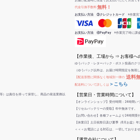
お届け配達時に現金でお支払いただく方法で
無料！
代金引換手数料
お支払い方法 ③クレジットカード
※作業完
お支払い方法 ④PayPay
※作業完了時に課
【作業後、工場から ⇒ お客様
ゆうパック・レターパック・ポスト投函のク
（ゆうパック以外は、お届け時間指定を無視
送料
【配送形態に関係なく地域別一律の
＞こちら
配送料について詳しくは
【営業日・営業時間について】
等）は責任を持って保管し、商品の発送業務以
【オンラインショップ】受付時間：24時間い
【リセルバッテリーの受取】年中無休です。
【お問い合わせ】各種フォームより24時間受
【休業日】土日祝祭日及び夏季（8月お盆）年末
＜＜＜お電話による対応は、一切しておりま
【運営会社について】