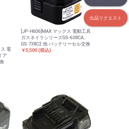
出品リクエスト
[JP-H606]MAX マックス 電動工具
ガスネイラシリーズGS-638CA、
GS-738C2 他 バッテリーセル交換
クス 電
￥5,500
(税込)
イア
交換