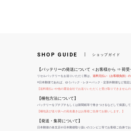
SHOP GUIDE
ショップガイド
【バッテリーの発送について ＜お客様から ⇒ 荷
リセルバッテリーをお送りいただく際は、
送料元払い（お客様負担）の
※日本郵便であれば、ゆうパック・レターパック・定形外郵便など指定
【送料着払いや他の運送会社でお送りいただくと受け取りできませんの
【梱包方法について】
バッテリーをプチプチもしくは新聞紙等で巻きつけるなどして保護して
【梱包及び送り状への宛名書きはお客様ご自身でお願いします。】
【発送・集荷について】
日本郵便の各支店や日本郵便取り扱いのコンビニ等でお客様ご自身でお