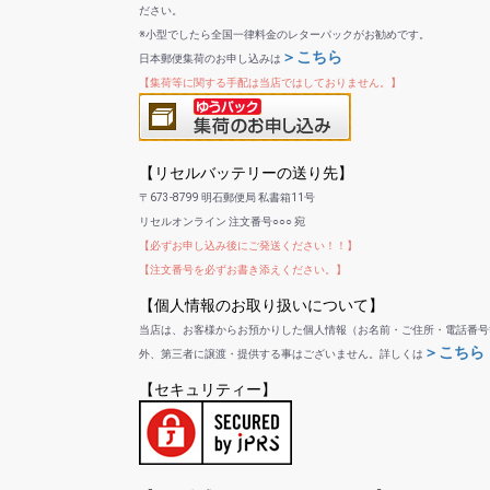
ださい。
※小型でしたら全国一律料金のレターパックがお勧めです。
＞こちら
日本郵便集荷のお申し込みは
【集荷等に関する手配は当店ではしておりません。】
【リセルバッテリーの送り先】
〒673-8799 明石郵便局 私書箱11号
リセルオンライン 注文番号○○○ 宛
【必ずお申し込み後にご発送ください！！】
【注文番号を必ずお書き添えください。】
【個人情報のお取り扱いについて】
当店は、お客様からお預かりした個人情報（お名前・ご住所・電話番号
＞こちら
外、第三者に譲渡・提供する事はございません。詳しくは
【セキュリティー】