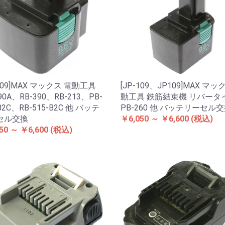
-309]MAX マックス 電動工具
[JP-109、JP109]MAX マッ
90A、RB-390、RB-213、PB-
動工具 鉄筋結束機 リバータ
B2C、RB-515-B2C 他 バッテ
PB-260 他 バッテリーセル
セル交換
￥6,050 ～ ￥6,600
(税込)
50 ～ ￥6,600
(税込)