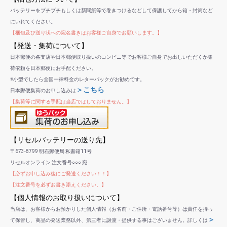
バッテリーをプチプチもしくは新聞紙等で巻きつけるなどして保護してから箱・封筒など
にいれてください。
【梱包及び送り状への宛名書きはお客様ご自身でお願いします。】
【発送・集荷について】
日本郵便の各支店や日本郵便取り扱いのコンビニ等でお客様ご自身でお出しいただくか集
荷依頼を日本郵便にお手配ください。
※小型でしたら全国一律料金のレターパックがお勧めです。
＞こちら
日本郵便集荷のお申し込みは
【集荷等に関する手配は当店ではしておりません。】
【リセルバッテリーの送り先】
〒673-8799 明石郵便局 私書箱11号
リセルオンライン 注文番号○○○ 宛
【必ずお申し込み後にご発送ください！！】
【注文番号を必ずお書き添えください。】
【個人情報のお取り扱いについて】
当店は、お客様からお預かりした個人情報（お名前・ご住所・電話番号等）は責任を持っ
＞
て保管し、商品の発送業務以外、第三者に譲渡・提供する事はございません。詳しくは