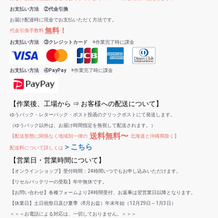
お支払い方法 ②代金引換
お届け配達時に現金でお支払いただく方法です。
無料！
代金引換手数料
お支払い方法 ③クレジットカード
※作業完了時に課金
お支払い方法 ④PayPay
※作業完了時に課金
【作業後、工場から ⇒ お客様への配送について】
ゆうパック・レターパック・ポスト投函のクリックポストにて発送します。
（ゆうパック以外は、お届け時間指定を無視して配送されます。）
送料無料〜
【配送形態に関係なく地域別一律の
北海道と沖縄県除く】
＞こちら
配送料について詳しくは
【営業日・営業時間について】
【オンラインショップ】受付時間：24時間いつでもお申し込みいただけます。
【リセルバッテリーの受取】年中無休です。
【お問い合わせ】各種フォームより24時間受付、お返事は翌営業日以降となります。
【休業日】土日祝祭日及び夏季（8月お盆）年末年始（12月29日～1月3日）
＜＜＜お電話による対応は、一切しておりません。＞＞＞