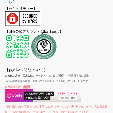
こちら
【セキュリティー】
【LINE公式アカウント @batt.co.jp】
【お支払い方法について】
お支払い方法 ①あと払い ペイディ (コンビニ/銀行)
※作業完了時に課金
SMSが確認できる携帯・スマホでご利用いただけるあと払いサービスです。
無料！
口座振替手数料
※事前登録は基本不要ですが、事前に上記バナーリンクよりMyPaidyにログイン又は新規登
録し、振替口座登録をしておく事で、よりスムーズにご利用いただけます。