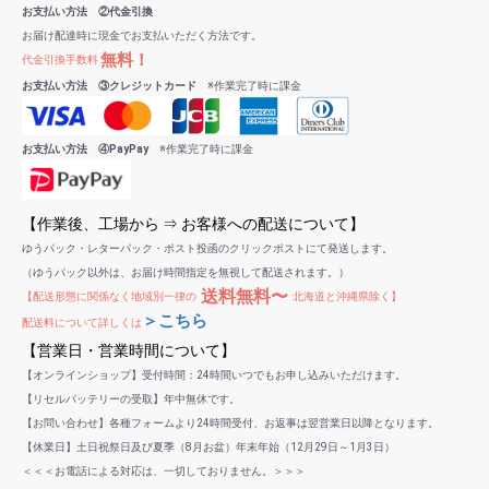
お支払い方法 ②代金引換
お届け配達時に現金でお支払いただく方法です。
無料！
代金引換手数料
お支払い方法 ③クレジットカード
※作業完了時に課金
お支払い方法 ④PayPay
※作業完了時に課金
【作業後、工場から ⇒ お客様への配送について】
ゆうパック・レターパック・ポスト投函のクリックポストにて発送します。
（ゆうパック以外は、お届け時間指定を無視して配送されます。）
送料無料〜
【配送形態に関係なく地域別一律の
北海道と沖縄県除く】
＞こちら
配送料について詳しくは
【営業日・営業時間について】
【オンラインショップ】受付時間：24時間いつでもお申し込みいただけます。
【リセルバッテリーの受取】年中無休です。
【お問い合わせ】各種フォームより24時間受付、お返事は翌営業日以降となります。
【休業日】土日祝祭日及び夏季（8月お盆）年末年始（12月29日～1月3日）
＜＜＜お電話による対応は、一切しておりません。＞＞＞