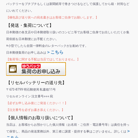
バッテリーをプチプチもしくは新聞紙等で巻きつけるなどして保護してから箱・封筒など
にいれてください。
【梱包及び送り状への宛名書きはお客様ご自身でお願いします。】
【発送・集荷について】
日本郵便の各支店や日本郵便取り扱いのコンビニ等でお客様ご自身でお出しいただくか集
荷依頼を日本郵便にお手配ください。
※小型でしたら全国一律料金のレターパックがお勧めです。
＞こちら
日本郵便集荷のお申し込みは
【集荷等に関する手配は当店ではしておりません。】
【リセルバッテリーの送り先】
〒673-8799 明石郵便局 私書箱11号
リセルオンライン 注文番号○○○ 宛
【必ずお申し込み後にご発送ください！！】
【注文番号を必ずお書き添えください。】
【個人情報のお取り扱いについて】
当店は、お客様からお預かりした個人情報（お名前・ご住所・電話番号等）は責任を持っ
＞
て保管し、商品の発送業務以外、第三者に譲渡・提供する事はございません。詳しくは
こちら