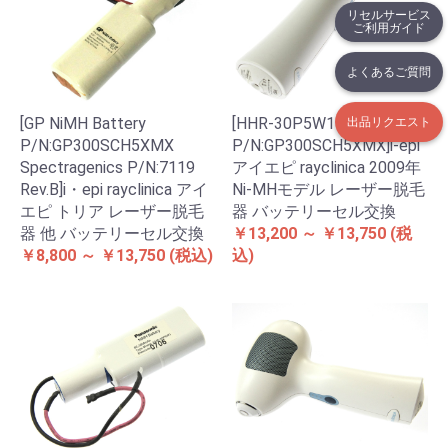
リセルサービス
ご利用ガイド
よくあるご質問
[GP NiMH Battery
[HHR-30P5W1、
出品リクエスト
P/N:GP300SCH5XMX
P/N:GP300SCH5XMX]i-epi
Spectragenics P/N:7119
アイエピ rayclinica 2009年
Rev.B]i・epi rayclinica アイ
Ni-MHモデル レーザー脱毛
エピ トリア レーザー脱毛
器 バッテリーセル交換
器 他 バッテリーセル交換
￥13,200 ～ ￥13,750
(税
￥8,800 ～ ￥13,750
(税込)
込)