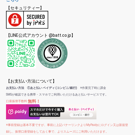
【セキュリティー】
【LINE公式アカウント @batt.co.jp】
【お支払い方法について】
お支払い方法 ①あと払い ペイディ (コンビニ/銀行)
※作業完了時に課金
SMSが確認できる携帯・スマホでご利用いただけるあと払いサービスです。
無料！
口座振替手数料
※事前登録は基本不要ですが、事前に上記バナーリンクよりMyPaidyにログイン又は新規登
録し、振替口座登録をしておく事で、よりスムーズにご利用いただけます。