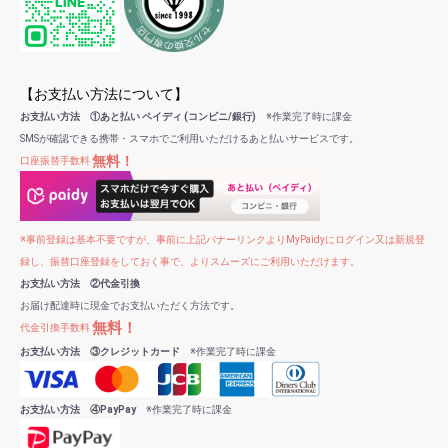
【お支払い方法について】
お支払い方法 ①あと払い ペイディ (コンビニ/銀行)
※作業完了時に課金
SMSが確認できる携帯・スマホでご利用いただけるあと払いサービスです。
無料！
口座振替手数料
※事前登録は基本不要ですが、事前に上記バナーリンクよりMyPaidyにログイン又は新規登
録し、振替口座登録をしておく事で、よりスムーズにご利用いただけます。
お支払い方法 ②代金引換
お届け配達時に現金でお支払いただく方法です。
無料！
代金引換手数料
お支払い方法 ③クレジットカード
※作業完了時に課金
お支払い方法 ④PayPay
※作業完了時に課金