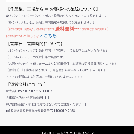
【作業後、工場から ⇒ お客様への配送について】
ゆうパック・レターパック・ポスト投函のクリックポストにて発送します。
（ゆうパック以外は、お届け時間指定を無視して配送されます。）
送料無料〜
【配送形態に関係なく地域別一律の
北海道と沖縄県除く】
＞こちら
配送料について詳しくは
【営業日・営業時間について】
【オンラインショップ】受付時間：24時間いつでもお申し込みいただけます。
【リセルバッテリーの受取】年中無休です。
【お問い合わせ】各種フォームより24時間受付、お返事は翌営業日以降となります。
【休業日】土日祝祭日及び夏季（8月お盆）年末年始（12月29日～1月3日）
＜＜＜お電話による対応は、一切しておりません。＞＞＞
【運営会社について】
株式会社RecellOnline 〒651-0087
兵庫県神戸市中央区卸幸通8-1-6
神戸国際会館22階【送付先ではないのでご注意ください！】
■適格請求書発行事業者登録番号:T2140001042158
リセルサービスご利用ガイド