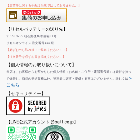
【集荷等に関する手配は当店ではしておりません。】
【リセルバッテリーの送り先】
〒673-8799 明石郵便局 私書箱11号
リセルオンライン 注文番号○○○ 宛
【必ずお申し込み後にご発送ください！！】
【注文番号を必ずお書き添えください。】
【個人情報のお取り扱いについて】
当店は、お客様からお預かりした個人情報（お名前・ご住所・電話番号等）は責任を持っ
＞
て保管し、商品の発送業務以外、第三者に譲渡・提供する事はございません。詳しくは
こちら
【セキュリティー】
【LINE公式アカウント @batt.co.jp】