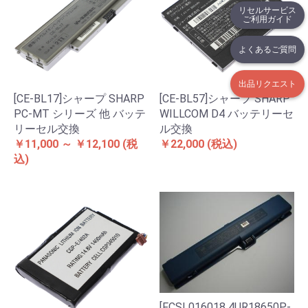
リセルサービス
ご利用ガイド
よくあるご質問
出品リクエスト
[CE-BL17]シャープ SHARP
[CE-BL57]シャープ SHARP
PC-MT シリーズ 他 バッテ
WILLCOM D4 バッテリーセ
リーセル交換
ル交換
￥11,000 ～ ￥12,100
(税
￥22,000
(税込)
込)
[FCSL016018 4UR18650P-