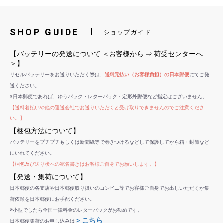
SHOP GUIDE
ショップガイド
【バッテリーの発送について ＜お客様から ⇒ 荷受センターへ
＞】
リセルバッテリーをお送りいただく際は、
送料元払い（お客様負担）の日本郵便
にてご発
送ください。
※日本郵便であれば、ゆうパック・レターパック・定形外郵便など指定はございません。
【送料着払いや他の運送会社でお送りいただくと受け取りできませんのでご注意くださ
い。】
【梱包方法について】
バッテリーをプチプチもしくは新聞紙等で巻きつけるなどして保護してから箱・封筒など
にいれてください。
【梱包及び送り状への宛名書きはお客様ご自身でお願いします。】
【発送・集荷について】
日本郵便の各支店や日本郵便取り扱いのコンビニ等でお客様ご自身でお出しいただくか集
荷依頼を日本郵便にお手配ください。
※小型でしたら全国一律料金のレターパックがお勧めです。
＞こちら
日本郵便集荷のお申し込みは