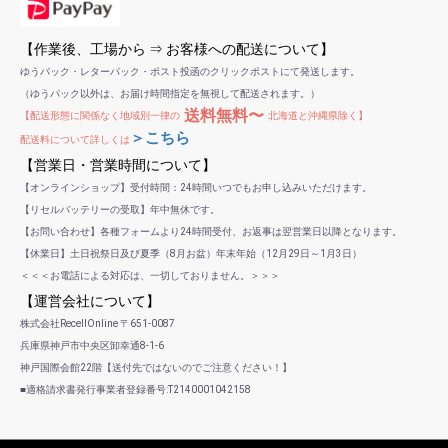
【作業後、工場から ⇒ お客様への配送について】
ゆうパック・レターパック・ポスト投函のクリックポストにて発送します。
（ゆうパック以外は、お届け時間指定を無視して配送されます。）
送料無料〜
【配送形態に関係なく地域別一律の
北海道と沖縄県除く】
＞こちら
配送料について詳しくは
【営業日・営業時間について】
【オンラインショップ】受付時間：24時間いつでもお申し込みいただけます。
【リセルバッテリーの受取】年中無休です。
【お問い合わせ】各種フォームより24時間受付、お返事は翌営業日以降となります。
【休業日】土日祝祭日及び夏季（8月お盆）年末年始（12月29日～1月3日）
＜＜＜お電話による対応は、一切しておりません。＞＞＞
【運営会社について】
株式会社RecellOnline 〒651-0087
兵庫県神戸市中央区卸幸通8-1-6
神戸国際会館22階【送付先ではないのでご注意ください！】
■適格請求書発行事業者登録番号:T2140001042158