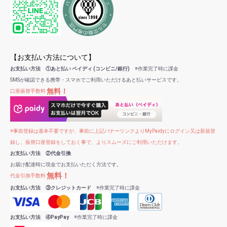
【お支払い方法について】
お支払い方法 ①あと払い ペイディ (コンビニ/銀行)
※作業完了時に課金
SMSが確認できる携帯・スマホでご利用いただけるあと払いサービスです。
無料！
口座振替手数料
※事前登録は基本不要ですが、事前に上記バナーリンクよりMyPaidyにログイン又は新規登
録し、振替口座登録をしておく事で、よりスムーズにご利用いただけます。
お支払い方法 ②代金引換
お届け配達時に現金でお支払いただく方法です。
無料！
代金引換手数料
お支払い方法 ③クレジットカード
※作業完了時に課金
お支払い方法 ④PayPay
※作業完了時に課金