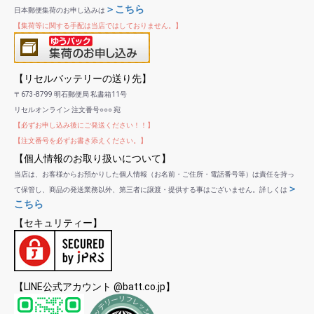
＞こちら
日本郵便集荷のお申し込みは
【集荷等に関する手配は当店ではしておりません。】
【リセルバッテリーの送り先】
〒673-8799 明石郵便局 私書箱11号
リセルオンライン 注文番号○○○ 宛
【必ずお申し込み後にご発送ください！！】
【注文番号を必ずお書き添えください。】
【個人情報のお取り扱いについて】
当店は、お客様からお預かりした個人情報（お名前・ご住所・電話番号等）は責任を持っ
＞
て保管し、商品の発送業務以外、第三者に譲渡・提供する事はございません。詳しくは
こちら
【セキュリティー】
【LINE公式アカウント @batt.co.jp】