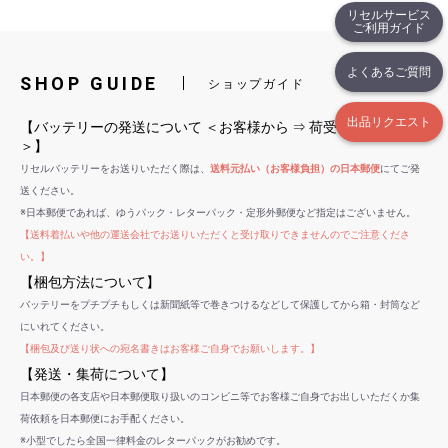
リセルサービス
ご利用ガイド
よくあるご質問
SHOP GUIDE
ショップガイド
出品リクエスト
【バッテリーの発送について ＜お客様から ⇒ 荷受センターへ
＞】
リセルバッテリーをお送りいただく際は、
送料元払い（お客様負担）の日本郵便
にてご発
送ください。
※日本郵便であれば、ゆうパック・レターパック・定形外郵便など指定はございません。
【送料着払いや他の運送会社でお送りいただくと受け取りできませんのでご注意くださ
い。】
【梱包方法について】
バッテリーをプチプチもしくは新聞紙等で巻きつけるなどして保護してから箱・封筒など
にいれてください。
【梱包及び送り状への宛名書きはお客様ご自身でお願いします。】
【発送・集荷について】
日本郵便の各支店や日本郵便取り扱いのコンビニ等でお客様ご自身でお出しいただくか集
荷依頼を日本郵便にお手配ください。
※小型でしたら全国一律料金のレターパックがお勧めです。