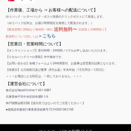
【作業後、工場から ⇒ お客様への配送について】
ゆうパック・レターパック・ポスト投函のクリックポストにて発送します。
（ゆうパック以外は、お届け時間指定を無視して配送されます。）
送料無料〜
【配送形態に関係なく地域別一律の
北海道と沖縄県除く】
＞こちら
配送料について詳しくは
【営業日・営業時間について】
【オンラインショップ】受付時間：24時間いつでもお申し込みいただけます。
【リセルバッテリーの受取】年中無休です。
【お問い合わせ】各種フォームより24時間受付、お返事は翌営業日以降となります。
【休業日】土日祝祭日及び夏季（8月お盆）年末年始（12月29日～1月3日）
＜＜＜お電話による対応は、一切しておりません。＞＞＞
【運営会社について】
株式会社RecellOnline 〒651-0087
兵庫県神戸市中央区卸幸通8-1-6
神戸国際会館22階【送付先ではないのでご注意ください！】
■適格請求書発行事業者登録番号:T2140001042158