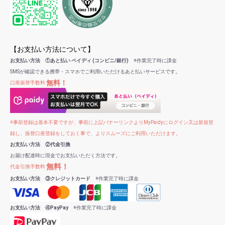
【お支払い方法について】
お支払い方法 ①あと払い ペイディ (コンビニ/銀行)
※作業完了時に課金
SMSが確認できる携帯・スマホでご利用いただけるあと払いサービスです。
無料！
口座振替手数料
※事前登録は基本不要ですが、事前に上記バナーリンクよりMyPaidyにログイン又は新規登
録し、振替口座登録をしておく事で、よりスムーズにご利用いただけます。
お支払い方法 ②代金引換
お届け配達時に現金でお支払いただく方法です。
無料！
代金引換手数料
お支払い方法 ③クレジットカード
※作業完了時に課金
お支払い方法 ④PayPay
※作業完了時に課金