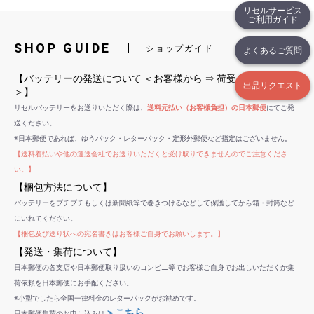
リセルサービス
ご利用ガイド
SHOP GUIDE
ショップガイド
よくあるご質問
【バッテリーの発送について ＜お客様から ⇒ 荷受センターへ
出品リクエスト
＞】
リセルバッテリーをお送りいただく際は、
送料元払い（お客様負担）の日本郵便
にてご発
送ください。
※日本郵便であれば、ゆうパック・レターパック・定形外郵便など指定はございません。
【送料着払いや他の運送会社でお送りいただくと受け取りできませんのでご注意くださ
い。】
【梱包方法について】
バッテリーをプチプチもしくは新聞紙等で巻きつけるなどして保護してから箱・封筒など
にいれてください。
【梱包及び送り状への宛名書きはお客様ご自身でお願いします。】
【発送・集荷について】
日本郵便の各支店や日本郵便取り扱いのコンビニ等でお客様ご自身でお出しいただくか集
荷依頼を日本郵便にお手配ください。
※小型でしたら全国一律料金のレターパックがお勧めです。
＞こちら
日本郵便集荷のお申し込みは