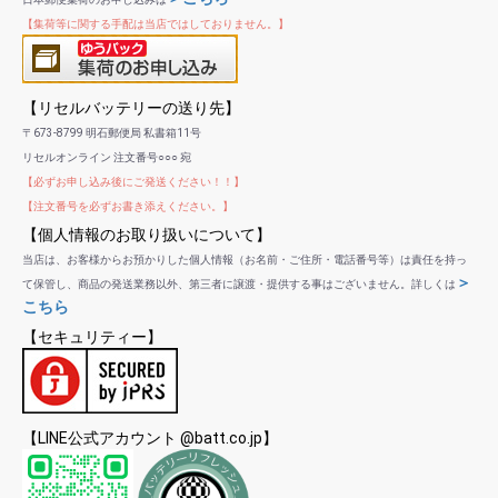
【集荷等に関する手配は当店ではしておりません。】
【リセルバッテリーの送り先】
〒673-8799 明石郵便局 私書箱11号
リセルオンライン 注文番号○○○ 宛
【必ずお申し込み後にご発送ください！！】
【注文番号を必ずお書き添えください。】
【個人情報のお取り扱いについて】
当店は、お客様からお預かりした個人情報（お名前・ご住所・電話番号等）は責任を持っ
＞
て保管し、商品の発送業務以外、第三者に譲渡・提供する事はございません。詳しくは
こちら
【セキュリティー】
【LINE公式アカウント @batt.co.jp】