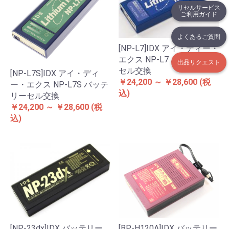
リセルサービス
ご利用ガイド
よくあるご質問
[NP-L7]IDX アイ・ディー・
エクス NP-L7 バッテリー
出品リクエスト
セル交換
[NP-L7S]IDX アイ・ディ
￥24,200 ～ ￥28,600
(税
ー・エクス NP-L7S バッテ
込)
リーセル交換
￥24,200 ～ ￥28,600
(税
込)
[NP-23dx]IDX バッテリー
[BP-H120A]IDX バッテリー