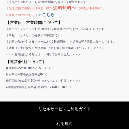
（ゆうパック以外は、お届け時間指定を無視して配送されます。）
送料無料〜
【配送形態に関係なく地域別一律の
北海道と沖縄県除く】
＞こちら
配送料について詳しくは
【営業日・営業時間について】
【オンラインショップ】受付時間：24時間いつでもお申し込みいただけます。
【リセルバッテリーの受取】年中無休です。
【お問い合わせ】各種フォームより24時間受付、お返事は翌営業日以降となります。
【休業日】土日祝祭日及び夏季（8月お盆）年末年始（12月29日～1月3日）
＜＜＜お電話による対応は、一切しておりません。＞＞＞
【運営会社について】
株式会社RecellOnline 〒651-0087
兵庫県神戸市中央区卸幸通8-1-6
神戸国際会館22階【送付先ではないのでご注意ください！】
■適格請求書発行事業者登録番号:T2140001042158
リセルサービスご利用ガイド
利用規約