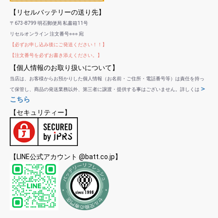
【リセルバッテリーの送り先】
〒673-8799 明石郵便局 私書箱11号
リセルオンライン 注文番号○○○ 宛
【必ずお申し込み後にご発送ください！！】
【注文番号を必ずお書き添えください。】
【個人情報のお取り扱いについて】
当店は、お客様からお預かりした個人情報（お名前・ご住所・電話番号等）は責任を持っ
＞
て保管し、商品の発送業務以外、第三者に譲渡・提供する事はございません。詳しくは
こちら
【セキュリティー】
【LINE公式アカウント @batt.co.jp】