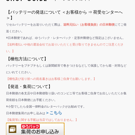
【バッテリーの発送について ＜お客様から ⇒ 荷受センターへ
＞】
リセルバッテリーをお送りいただく際は、
送料元払い（お客様負担）の日本郵便
にてご発
送ください。
※日本郵便であれば、ゆうパック・レターパック・定形外郵便など指定はございません。
【送料着払いや他の運送会社でお送りいただくと受け取りできませんのでご注意くださ
い。】
【梱包方法について】
バッテリーをプチプチもしくは新聞紙等で巻きつけるなどして保護してから箱・封筒など
にいれてください。
【梱包及び送り状への宛名書きはお客様ご自身でお願いします。】
【発送・集荷について】
日本郵便の各支店や日本郵便取り扱いのコンビニ等でお客様ご自身でお出しいただくか集
荷依頼を日本郵便にお手配ください。
※小型でしたら全国一律料金のレターパックがお勧めです。
＞こちら
日本郵便集荷のお申し込みは
【集荷等に関する手配は当店ではしておりません。】