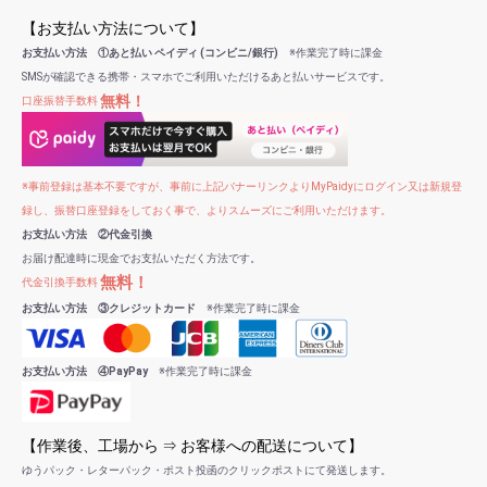
【お支払い方法について】
お支払い方法 ①あと払い ペイディ (コンビニ/銀行)
※作業完了時に課金
SMSが確認できる携帯・スマホでご利用いただけるあと払いサービスです。
無料！
口座振替手数料
※事前登録は基本不要ですが、事前に上記バナーリンクよりMyPaidyにログイン又は新規登
録し、振替口座登録をしておく事で、よりスムーズにご利用いただけます。
お支払い方法 ②代金引換
お届け配達時に現金でお支払いただく方法です。
無料！
代金引換手数料
お支払い方法 ③クレジットカード
※作業完了時に課金
お支払い方法 ④PayPay
※作業完了時に課金
【作業後、工場から ⇒ お客様への配送について】
ゆうパック・レターパック・ポスト投函のクリックポストにて発送します。