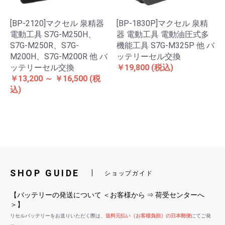
[BP-1830P]マクセル 泉精
[BP-2120]マクセル 泉精器
器 電動工具 電動油圧式多
電動工具 S7G-M250H、
機能工具 S7G-M325P 他 バ
S7G-M250R、S7G-
ッテリーセル交換
M200H、S7G-M200R 他 バ
￥19,800
(税込)
ッテリーセル交換
￥13,200 ～ ￥16,500
(税
込)
SHOP GUIDE
ショップガイド
【バッテリーの発送について ＜お客様から ⇒ 荷受センターへ
＞】
リセルバッテリーをお送りいただく際は、
送料元払い（お客様負担）の日本郵便
にてご発