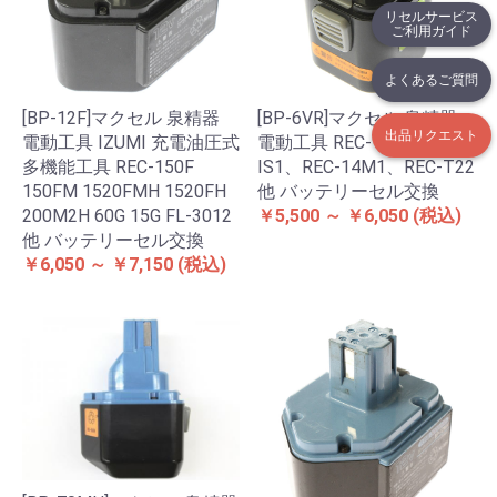
リセルサービス
ご利用ガイド
よくあるご質問
[BP-12F]マクセル 泉精器
[BP-6VR]マクセル 泉精器
出品リクエスト
電動工具 IZUMI 充電油圧式
電動工具 REC-14A、REC-
多機能工具 REC-150F
IS1、REC-14M1、REC-T22
150FM 1520FMH 1520FH
他 バッテリーセル交換
200M2H 60G 15G FL-3012
￥5,500 ～ ￥6,050
(税込)
他 バッテリーセル交換
￥6,050 ～ ￥7,150
(税込)