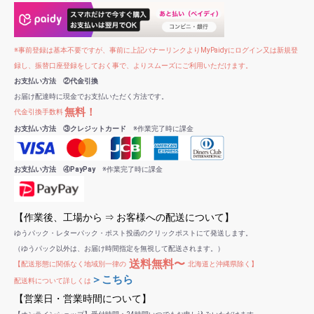
※事前登録は基本不要ですが、事前に上記バナーリンクよりMyPaidyにログイン又は新規登
録し、振替口座登録をしておく事で、よりスムーズにご利用いただけます。
お支払い方法 ②代金引換
お届け配達時に現金でお支払いただく方法です。
無料！
代金引換手数料
お支払い方法 ③クレジットカード
※作業完了時に課金
お支払い方法 ④PayPay
※作業完了時に課金
【作業後、工場から ⇒ お客様への配送について】
ゆうパック・レターパック・ポスト投函のクリックポストにて発送します。
（ゆうパック以外は、お届け時間指定を無視して配送されます。）
送料無料〜
【配送形態に関係なく地域別一律の
北海道と沖縄県除く】
＞こちら
配送料について詳しくは
【営業日・営業時間について】