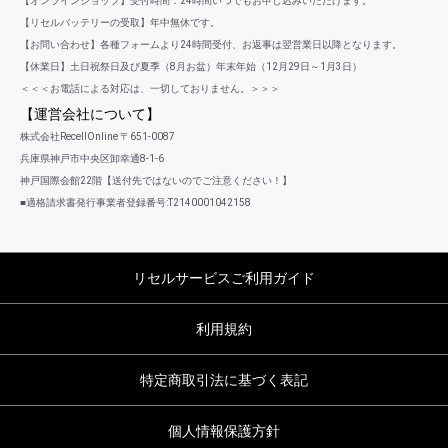
【オンラインショップ】受付時間：24時間いつでもお申し込みいただけます。
【リセルバッテリーの受取】年中無休です。
【お問い合わせ】各種フォームより24時間受付、お返事は翌営業日以降となります。
【休業日】土日祝祭日及び夏季（8月お盆）年末年始（12月29日～1月3日）
＜＜＜お電話による対応は、一切しておりません。＞＞＞
【運営会社について】
株式会社RecellOnline 〒651-0087
兵庫県神戸市中央区卸幸通8-1-6
神戸国際会館22階【送付先ではないのでご注意ください！】
■適格請求書発行事業者登録番号:T2140001042158
リセルサービスご利用ガイド
利用規約
特定商取引法に基づく表記
個人情報保護方針