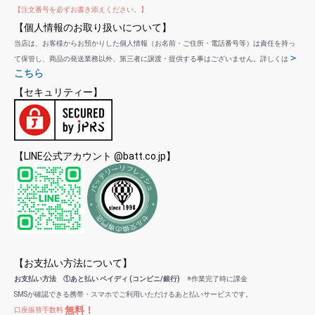
【注文番号を必ずお書き添えください。】
【個人情報のお取り扱いについて】
当店は、お客様からお預かりした個人情報（お名前・ご住所・電話番号等）は責任を持っ
＞
て保管し、商品の発送業務以外、第三者に譲渡・提供する事はございません。詳しくは
こちら
【セキュリティー】
【LINE公式アカウント @batt.co.jp】
【お支払い方法について】
お支払い方法 ①あと払い ペイディ (コンビニ/銀行)
※作業完了時に課金
SMSが確認できる携帯・スマホでご利用いただけるあと払いサービスです。
無料！
口座振替手数料