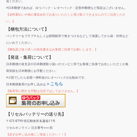
送ください。
※日本郵便であれば、ゆうパック・レターパック・定形外郵便など指定はございません。
【送料着払いや他の運送会社でお送りいただくと受け取りできませんのでご注意くださ
い。】
【梱包方法について】
バッテリーをプチプチもしくは新聞紙等で巻きつけるなどして保護してから箱・封筒など
にいれてください。
【梱包及び送り状への宛名書きはお客様ご自身でお願いします。】
【発送・集荷について】
日本郵便の各支店や日本郵便取り扱いのコンビニ等でお客様ご自身でお出しいただくか集
荷依頼を日本郵便にお手配ください。
※小型でしたら全国一律料金のレターパックがお勧めです。
＞こちら
日本郵便集荷のお申し込みは
【集荷等に関する手配は当店ではしておりません。】
【リセルバッテリーの送り先】
〒673-8799 明石郵便局 私書箱11号
リセルオンライン 注文番号○○○ 宛
【必ずお申し込み後にご発送ください！！】