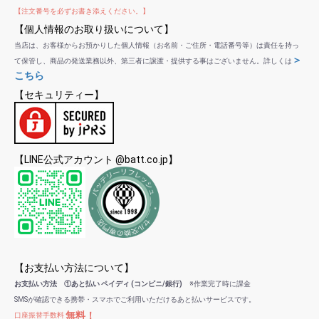
【注文番号を必ずお書き添えください。】
【個人情報のお取り扱いについて】
当店は、お客様からお預かりした個人情報（お名前・ご住所・電話番号等）は責任を持っ
＞
て保管し、商品の発送業務以外、第三者に譲渡・提供する事はございません。詳しくは
こちら
【セキュリティー】
【LINE公式アカウント @batt.co.jp】
【お支払い方法について】
お支払い方法 ①あと払い ペイディ (コンビニ/銀行)
※作業完了時に課金
SMSが確認できる携帯・スマホでご利用いただけるあと払いサービスです。
無料！
口座振替手数料