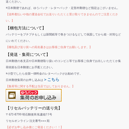
送ください。
※日本郵便であれば、ゆうパック・レターパック・定形外郵便など指定はございません。
【送料着払いや他の運送会社でお送りいただくと受け取りできませんのでご注意くださ
い。】
【梱包方法について】
バッテリーをプチプチもしくは新聞紙等で巻きつけるなどして保護してから箱・封筒など
にいれてください。
【梱包及び送り状への宛名書きはお客様ご自身でお願いします。】
【発送・集荷について】
日本郵便の各支店や日本郵便取り扱いのコンビニ等でお客様ご自身でお出しいただくか集
荷依頼を日本郵便にお手配ください。
※小型でしたら全国一律料金のレターパックがお勧めです。
＞こちら
日本郵便集荷のお申し込みは
【集荷等に関する手配は当店ではしておりません。】
【リセルバッテリーの送り先】
〒673-8799 明石郵便局 私書箱11号
リセルオンライン 注文番号○○○ 宛
【必ずお申し込み後にご発送ください！！】