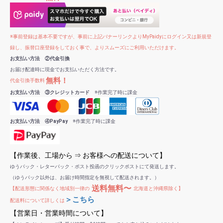
※事前登録は基本不要ですが、事前に上記バナーリンクよりMyPaidyにログイン又は新規登
録し、振替口座登録をしておく事で、よりスムーズにご利用いただけます。
お支払い方法 ②代金引換
お届け配達時に現金でお支払いただく方法です。
無料！
代金引換手数料
お支払い方法 ③クレジットカード
※作業完了時に課金
お支払い方法 ④PayPay
※作業完了時に課金
【作業後、工場から ⇒ お客様への配送について】
ゆうパック・レターパック・ポスト投函のクリックポストにて発送します。
（ゆうパック以外は、お届け時間指定を無視して配送されます。）
送料無料〜
【配送形態に関係なく地域別一律の
北海道と沖縄県除く】
＞こちら
配送料について詳しくは
【営業日・営業時間について】