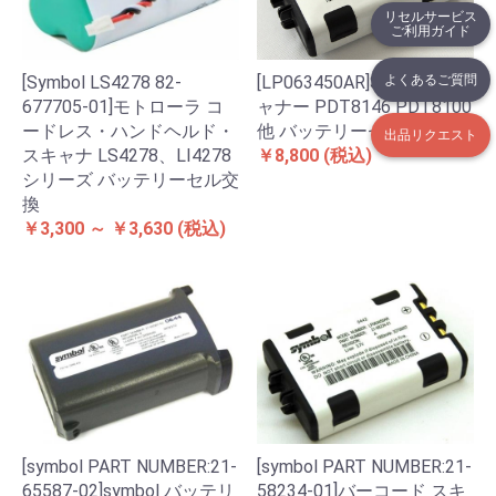
リセルサービス
ご利用ガイド
よくあるご質問
[Symbol LS4278 82-
[LP063450AR]Symbol スキ
677705-01]モトローラ コ
ャナー PDT8146 PDT8100
ードレス・ハンドヘルド・
他 バッテリーセル交換
出品リクエスト
スキャナ LS4278、LI4278
￥8,800
(税込)
シリーズ バッテリーセル交
換
￥3,300 ～ ￥3,630
(税込)
[symbol PART NUMBER:21-
[symbol PART NUMBER:21-
65587-02]symbol バッテリ
58234-01]バーコード スキ