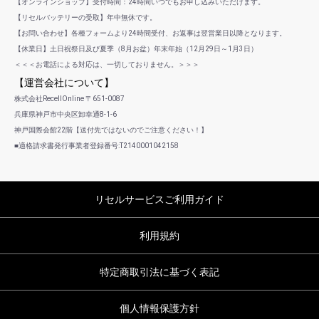
【オンラインショップ】受付時間：24時間いつでもお申し込みいただけます。
【リセルバッテリーの受取】年中無休です。
【お問い合わせ】各種フォームより24時間受付、お返事は翌営業日以降となります。
【休業日】土日祝祭日及び夏季（8月お盆）年末年始（12月29日～1月3日）
＜＜＜お電話による対応は、一切しておりません。＞＞＞
【運営会社について】
株式会社RecellOnline 〒651-0087
兵庫県神戸市中央区卸幸通8-1-6
神戸国際会館22階【送付先ではないのでご注意ください！】
■適格請求書発行事業者登録番号:T2140001042158
リセルサービスご利用ガイド
利用規約
特定商取引法に基づく表記
個人情報保護方針