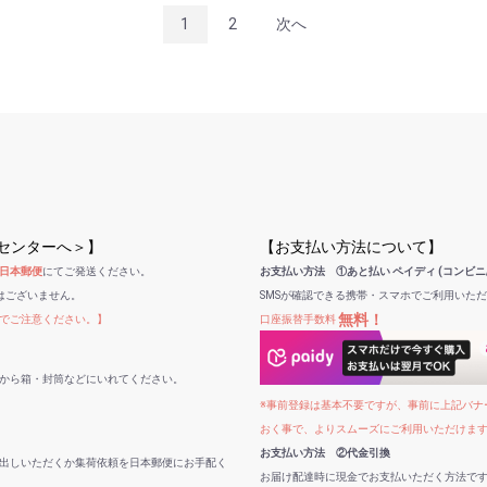
1
2
次へ
受センターへ＞】
【お支払い方法について】
日本郵便
にてご発送ください。
お支払い方法 ①あと払い ペイディ (コンビニ
はございません。
SMSが確認できる携帯・スマホでご利用いた
無料！
でご注意ください。】
口座振替手数料
から箱・封筒などにいれてください。
※事前登録は基本不要ですが、事前に上記バナー
おく事で、よりスムーズにご利用いただけま
お支払い方法 ②代金引換
出しいただくか集荷依頼を日本郵便にお手配く
お届け配達時に現金でお支払いただく方法で