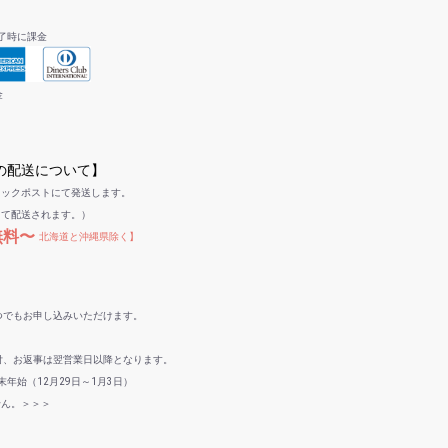
了時に課金
金
への配送について】
リックポストにて発送します。
して配送されます。）
無料〜
北海道と沖縄県除く】
つでもお申し込みいただけます。
付、お返事は翌営業日以降となります。
年始（12月29日～1月3日）
せん。＞＞＞