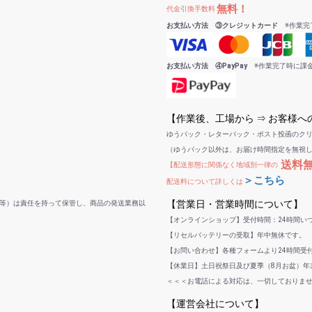
無料！
代金引換手数料
お支払い方法 ③クレジットカード
※作業完
お支払い方法 ④PayPay
※作業完了時に課
【作業後、工場から ⇒ お客様
ゆうパック・レターパック・ポスト投函のク
（ゆうパック以外は、お届け時間指定を無視
送料
【配送形態に関係なく地域別一律の
＞こちら
配送料について詳しくは
【営業日・営業時間について】
等）は責任を持って保管し、商品の発送業務以
【オンラインショップ】受付時間：24時間い
【リセルバッテリーの受取】年中無休です。
【お問い合わせ】各種フォームより24時間受
【休業日】土日祝祭日及び夏季（8月お盆）年末
＜＜＜お電話による対応は、一切しておりま
【運営会社について】