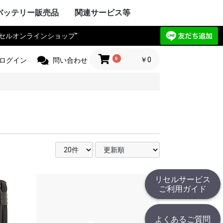
バッテリー販売品
関連サービス等
リセルオンラインショップ”
Y VAIO
ック
IBA
ple Mac
SIO
ctor
電気
Compaq
HARP
UBISHI
ーレット・パ
y ゲートウェ
CHI
itsu
ANYO
イサー
IA
 エーオープン
サス
セルボ
PSON
ma
G サムソン
novo
HJINSHA
ンピュータ
 ソーテッ
ER フロンティ
ソフト
HER
OPCON
KKIA
on JEC
ス PENTAX
OGAWA
ca
OLYMPUS
Trimble
er
jikura
 TAMAYA
HER
IX マイクロニ
イカ
CHI
測器
フルーク
ニクス
ーレット・パ
r+Frohlich
OKOGAWA
無線
ボッシュ
KEYENCE
ritsu
OLYMPUS
ANYO
IBA
mron
ノルタ
C
コン
a フジクラ
T
 Philips
HER
ita
 日立工機
ック電工
A 京セラ
ボッシュ
ヒルティー
UMI マクセ
IBA
ックス
 デウォルト
 ドレメル
 カクタス
 ロブテックス
クセン
IKURA
IA
ECKER ブラ
 スナップオン
ールランド
BARU
MAN アースマ
AOCK
ble
HINKO
e
スチール
r ストライカー
 オーボット
キス
HER
工業
ハイネ
 モリタ製作所
テック
エナックス
LM 富士フイル
業
jikura
ク電工 松
ル azbil
MAHA
トン
ック
ー技研
NDA 本田
ANYO
YATA
クル
E
ZUKI
daka
IMANO
ANMAR
ジャパン
モバイリー
awasaki
 GIANT
HER
NY
イ・ディー・エ
ック
 コメット
HARP
ctor JVC
uer アントン
コダック
コン
CANON
olaroid
イカ
X ペンタックス
LM 富士フイル
OLYMPUS
ノルタ
A シーアンド
ュアイ
ナイツ
ツァイス
和
A 京セラ
l サージテル
GMA
ON ポラリオ
n
IBA
リコー
HER
ケーションロ
pple
NY
ア
ック
HARP
SIO
PSON
OCERA
IBA
D ケンウッ
 オンキョー
cs テクニクス
ベンキュー
ード
OL ロジクー
SCAM
hnica
ビクター
デノン
 ローランド
HER
OCOMO
CHI
ーレット・パ
HARP
itsu
ック
SIO
IBA
ニー
アップル
 ファーウェイ
HER
ITIZEN
ス PENTAX
PSON
CANON
 brother
ーレット・パ
OLYMPUS
ック
ク
イコーインスツ
電子
MAX
SIO
密
メックス
HER
工業
 ENERGY
ic パナソニ
ーデータ
 ENAX
ロー・コクヨ
プライ
ipron
ーソリューシ
AN
HER
com
TSUBISHI
ック
ド
IBA
YAESU
itsu
LA モトロー
STANDARD
CHI
電気
ア
ctor
本無線機
OKI
ALINCO
機
無線機
工業
IWATSU
HARP
テック
ritsu
ANYO
本電信電話
OCERA
HER
 双葉電子工業
CINC 極東開
サンワ
 (旧 東京電
O
ic パナソニ
ーン
nryo
ritsu
HER
Y セグウェイ
CANON
ENSO
YAESU
PSON
フロンティア
SIO
HARP
ク
ック
 日通工
itsu
KEYENCE
ラ
ムデザイン
HER
ニー
ic パナソニ
ボッシュ
C コムテック
 トライウイン
 ガーミン
セイワ
AR セルスタ
r パイオニア
HER
HARP
yson
アンドデッカ
RD ツインバー
ク ナショ
ン
ANYO
CHI
IBA
x
研
DECKER
OSCH
イズ
イム 環境
ita
 レイコップ
KARCHER
オーヤマ
アンカー
HER
ック
LA モトロー
CHI
信機
電気
IBA
NY
HER
ック電工
テック
CHI
TSUBISHI
AIKO
ック
電気
ソフトエナジ
機
ター
ANYO
メルコテック
サフト
HER
ック
NYO・サン
ソフトエナジ
 ジーエスサ
テック
EIKO
X
co ナブテスコ
RD ツインバー
HER
カシオ
イコーインスツ
キャノン
シャープ
IM キングジム
ic パナソニ
HER
リア アイエピ
ブラウン
S フィリップス
ウォール
s カピラス
ic パナソニ
三洋電機
 オムロン
RD ツインバー
機
組電池パック製作見積
リセルバッテリー現物
カスタム加工サービス
社内で使用した備品の
バッテリーパック無償
c
t
c
リョービ
ッカー
 Rand
one
c
R
OBILLY
c
MINOLTA
c
D
c
c
c
D
ード
モ
電工
c
LA
&DECKER
c
c
c
（サンプル送付申込）
見積（送付申込）
販売品
回収
0
￥0
ログイン
問い合わせ
リセルサービス
ご利用ガイド
よくあるご質問