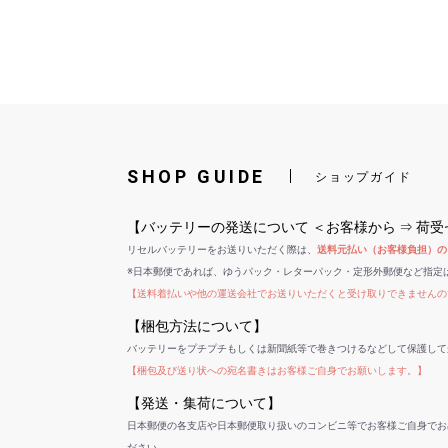
SHOP GUIDE
ショップガイド
【バッテリーの発送について ＜お客様から ⇒ 荷
リセルバッテリーをお送りいただく際は、
送料元払い（お客様負担）の
※日本郵便であれば、ゆうパック・レターパック・定形外郵便など指定
【送料着払いや他の運送会社でお送りいただくと受け取りできませんの
【梱包方法について】
バッテリーをプチプチもしくは新聞紙等で巻きつけるなどして保護して
【梱包及び送り状への宛名書きはお客様ご自身でお願いします。】
【発送・集荷について】
日本郵便の各支店や日本郵便取り扱いのコンビニ等でお客様ご自身でお
ださい。