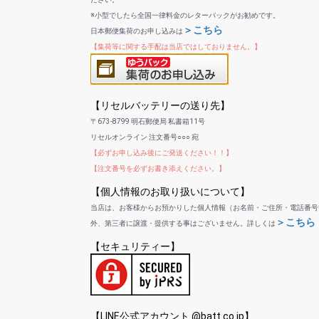
※小型でしたら全国一律料金のレターパックがお勧めです。
＞こちら
日本郵便集荷のお申し込みは
【集荷等に関する手配は当店ではしておりません。】
【リセルバッテリーの送り先】
〒673-8799 明石郵便局 私書箱11号
リセルオンライン 注文番号○○○ 宛
【必ずお申し込み後にご発送ください！！】
【注文番号を必ずお書き添えください。】
【個人情報のお取り扱いについて】
当店は、お客様からお預かりした個人情報（お名前・ご住所・電話番号
＞こちら
外、第三者に譲渡・提供する事はございません。詳しくは
【セキュリティー】
【LINE公式アカウント @batt.co.jp】