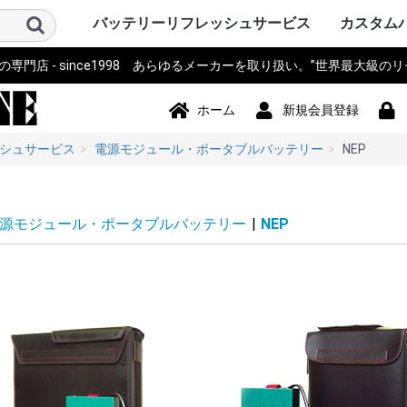
バッテリーリフレッシュサービス
カスタム
門店 - since1998 あらゆるメーカーを取り扱い。”世界最大級の
パソコン PC・サーバー・周辺機
測量機器
計測器・測定器・分析計
電動工具
作業機器・検査機器・整備
電動アシスト自転車・eBIKE・車
カメラ・ストロボ・ライト系・
アイボ AIBO SONY
ロボット・コントローラ
オーディオ・ビジュアル・モニ
スマホ・タブレット・PDA・そ
プリンター・スキャナー
電源モジュール・ポータブルバ
無線機・電話機・Wi-Fiルータ
ドローン・ラジコン・テレコ
パーソナルモビリティ・電動カ
ハンディーターミナル・コード
ナビ・自動車バイク アクセサリ
掃除機・洗浄機・空調関連
コードレスフォン
通信カラオケ・デンモク
誘導非常灯・住設警報機器
住宅設備・施設設備
バックアップ電源・UPS(無停電
事務機器・辞書・計算機・タイ
健康・美容家電
ポンプ
農業・園芸・除雪機
おもちゃ・楽器・釣具・レジャ
Panasonic SANYO FDK
その他
ソニー SON
パナソニ
東芝 TOSH
アップル Ap
ThinkPad
カシオ CA
ビクター Vi
NEC 日本
コンパック 
シャープ S
デル DELL
三菱 MITS
hp ヒュ
Gatewa
日立 HITA
富士通 Fuj
サンヨー S
ACER エ
アキア AK
AOPEN
ASUS ア
CLEVO 
エプソン E
飯山 iiya
SAMSUN
レノボ Le
工人舎 KO
マウスコ
オンキヨー
FRONTI
マイクロ
その他 OT
トプコン T
ソキア SO
ニコン Nik
ペンタック
横河 YOK
ライカ Lei
オリンパス 
トリンブル 
Giodimet
フジクラ Fu
タマヤ計測
その他 OT
MICRON
Leica ラ
日立 HITA
マルチ計
FLUKE 
テクトロ
A&D
hp ヒュ
Z+F Zolle
横河電機 Y
JRC 日本
岩通
BOSCH 
日置電機
キーエンス 
テルモ
アンリツ An
オリンパス 
TESTO
三洋電機 S
東芝 TOSH
オムロン o
コニカミ
日通工 NE
Nikon ニ
Fujikur
VeEX
KEYSIGH
フィリップス
その他 OT
マキタ mak
HiKOKI
パナソニ
KYOCER
BOSCH 
HILTI 
泉精器 IZ
東芝 TOSH
MAX マ
DEWALT
DREMEL
CACTUS
LOBTEX
EXEN エ
KTC
イクラ精機 
ダイア DA
BLACK&D
Snapon
インガソ
スバル SU
EARTH 
パオック P
Porter Ca
シンコー S
Milwauke
STIHL 
Stryke
ORBOT
REX レッ
HALL
その他 OT
古河電気
住友電工
三菱電機
HEINE 
MORITA
マイクロ
ENAX 
FUJIFI
富士電機
沖電気工
NEC
フジクラ Fu
パナソニッ
山武 アズビ
その他
ヤマハ YA
ブリジス
パナソニ
サンスタ
ホンダ HO
サンヨー S
ミヤタ MI
丸石サイ
AERO LIF
スズキ SU
ホダカ Ho
シマノ SH
ヤンマー Y
大河通商
カイホウ
トランス
Airwheel
NISSIN
カワサキ K
ジャイアント
その他 OT
ソニー SO
IDX ア
パナソニ
COMET
シャープ S
ビクター Vi
antonba
Kodak 
Nikon ニ
キャノン 
ポラロイド P
Leica ラ
PENTA
FUJIFI
オリンパス 
コニカミ
SEA&SE
フィッシ
NEITZ 
カール・
KOWA 興
KYOCER
SurgiTe
シグマ SI
POLARI
WelchAlly
Keldan
東芝 TOSH
Godox
RICOH 
その他 OT
コミュニ
NAO ナオ
その他
アップル A
ソニー SO
パイオニ
JBL
パナソニ
シャープ S
カシオ CA
エプソン E
京セラ KY
東芝 TOSH
NEC
CREATIVE
KENWOO
ONKYO
Techni
BOSE
BenQ 
TOA
ツインバ
LOGICO
TEAC TA
audio-tec
Victor 
DENON 
ROLAND
その他 OT
ドコモ D
au
NEC
日立 HITA
hp ヒュ
シャープ S
富士通 Fuj
パナソニ
カシオ CA
東芝 TOSH
SONY ソ
Apple 
HUAWEI
その他 OT
シチズン C
ペンタック
エプソン E
キャノン 
ブラザー工業
hp ヒュ
オリンパス 
パナソニ
東芝テッ
SII セ
リーダー
三栄電機
マックス 
カシオ CA
スター精
日本プリ
その他 OT
パコ電子
NEP
INSPIRED
Panason
アイ・オ
エナックス
バッファ
サンワサ
JTT
ニプロン N
RRCパワ
BMO JAP
その他 OT
アイコム I
三菱電機 MI
パナソニ
ケンウッ
東芝 TOSH
八重洲無線 
富士通 Fuj
MOTORO
VERTEX 
日立 HITA
NEC 日本
パイオニ
ビクター Vi
JRC 日
沖電気工業 
アルインコ 
新潟通信
JRC日本
松下通信
岩崎通信機 
シャープ S
信和ユニ
アンリツ An
サンヨー S
トヨコム
信和通信
TONO
KDDI
NTT 日
京セラ KY
その他 OT
DJI
Futaba
TOKIME
田宮模型
SANWA 
エニー
東芝テリー
JR PROP
大和機工
Panason
日本クレ
金陵電機 Ki
アンリツ An
長野工業
三菱
日立
QYSEA
その他 OT
ESWING
SEGWA
その他
キャノン 
デンソーD
八重洲無線 
エプソン E
NECイン
FURUNO
カシオ CA
シャープ S
東芝テッ
セイコー
DENSEI
symbol
パナソニ
Nitsuko
富士通 Fuj
キーエンス 
Welcat
モトロー
ウェルコ
その他 OT
SONY ソ
Panason
ユピテル
BOSCH 
COMTE
Trywin
GARMIN
KAIHOU
SEIWA 
CELLST
Pionee
その他 OT
シャープ S
ダイソン D
ブラック
TWINBI
iRobot
パナソニッ
ジョンソ
サンヨー S
日立 HITA
東芝 TOSH
Electrolu
株環境技
BLACK & 
ボッシュ B
GAIS ガ
ツカモトエ
CCP
マキタ mak
raycop
ケルヒャー 
アイリス
Anker 
その他 OT
パナソニ
MOTORO
日立 HITA
ナカヨ通
アイホン
タカコム
muTECH
NEC 日本
東芝 TOSH
ソニー SO
その他 OT
パナソニ
東芝ライ
古河電池
日立 HITA
三菱電機 MI
大光電機 D
オーデリ
岩崎電気
NEC 日本
三洋GS
新神戸電
TOA
日本ビク
GSユアサ
三洋電機 S
日本電池
ジーエス
ジーエス
その他 OT
パナソニ
三洋・SA
三洋GS
GSサフト
GSメルコ
セイコー S
LEXEL
LIXIL INA
Nabtes
TOEX
TOSO
TWINBI
その他 OT
APC
オムロン
NTT
その他
アマノ
CASIO 
SII セ
Canon 
SHARP 
KING J
Panason
その他 OT
TRIA ト
BRAUN 
PHILIP
WAHL 
Capillu
andis
OSTAR
Panason
SANYO 
マクセル
FLAX
OMRON
TWINBI
日立
ヒロセ電
ナリス
その他
器
椅子
投光器・顕微鏡
ター
の他端末
ッテリー
ン・リモコン
ート
リーダー
ー
電源装置)
ムレコーダー
ー
Panasoni
ッカード
イ
ク
ア
Microsof
クス
Tektronix
ッカード
Panasoni
RYOBI 
ル
ック&デ
Ingersoll
ン
ム
下電工
Bridgest
Panasoni
SUNSTA
maruishi
TRANS M
クス
Panasoni
バウアー
ム
KONICA 
シー
FISHEYE
ン
ボット
Panasoni
ド
TWINBIR
ル
ッカード
Panasoni
ッカード
Panasoni
ル
ック
ョンズ
Panasoni
KENWOO
ラ
スタンダ
NTTドコ
発
子工業)
ック 松下
Panasoni
MOTORO
ック
ー
ー BLACK
ド
ナル
技研
Panasoni
ラ
Panasoni
ー
Panasoni
ヨー
ー
フト
ド
ル
ック
ック 松下
ド
ホーム
新規会員登録
シュサービス
電源モジュール・ポータブルバッテリー
NEP
源モジュール・ポータブルバッテリー
|
NEP