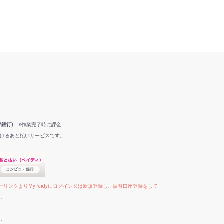
/銀行)
※作業完了時に課金
だけるあと払いサービスです。
リンクよりMyPaidyにログイン又は新規登録し、振替口座登録をして
す。
す。