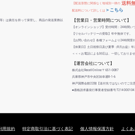
送料
【配送形態に関係なく地域別一律の
＞こちら
配送料について詳しくは
【営業日・営業時間について】
等）は責任を持って保管し、商品の発送業務以
【オンラインショップ】受付時間：24時間い
【リセルバッテリーの受取】年中無休です。
【お問い合わせ】各種フォームより24時間受
【休業日】土日祝祭日及び夏季（8月お盆）年末
＜＜＜お電話による対応は、一切しておりま
【運営会社について】
株式会社RecellOnline 〒651-0087
兵庫県神戸市中央区卸幸通8-1-6
神戸国際会館22階【送付先ではないのでご注
■適格請求書発行事業者登録番号:T2140001042
利用規約
特定商取引法に基づく表記
個人情報保護方針
よくあ