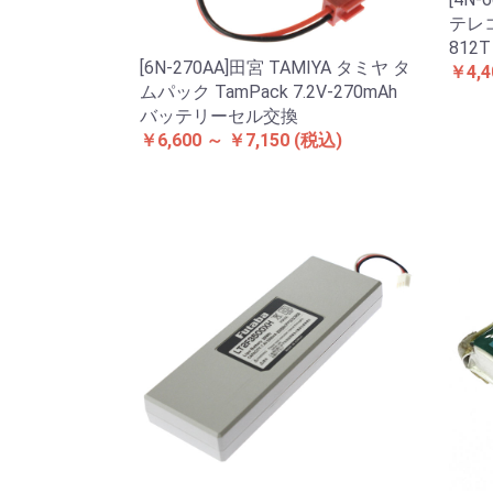
テレコ
812
[6N-270AA]田宮 TAMIYA タミヤ タ
￥4,4
ムパック TamPack 7.2V-270mAh
バッテリーセル交換
￥6,600 ～ ￥7,150
(税込)