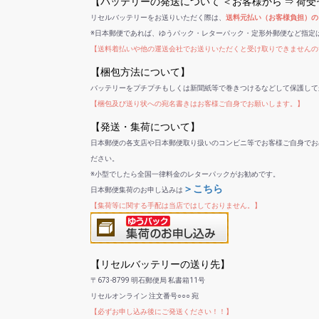
【バッテリーの発送について ＜お客様から ⇒ 荷
リセルバッテリーをお送りいただく際は、
送料元払い（お客様負担）の
※日本郵便であれば、ゆうパック・レターパック・定形外郵便など指定
【送料着払いや他の運送会社でお送りいただくと受け取りできませんの
【梱包方法について】
バッテリーをプチプチもしくは新聞紙等で巻きつけるなどして保護して
【梱包及び送り状への宛名書きはお客様ご自身でお願いします。】
【発送・集荷について】
日本郵便の各支店や日本郵便取り扱いのコンビニ等でお客様ご自身でお
ださい。
※小型でしたら全国一律料金のレターパックがお勧めです。
＞こちら
日本郵便集荷のお申し込みは
【集荷等に関する手配は当店ではしておりません。】
【リセルバッテリーの送り先】
〒673-8799 明石郵便局 私書箱11号
リセルオンライン 注文番号○○○ 宛
【必ずお申し込み後にご発送ください！！】