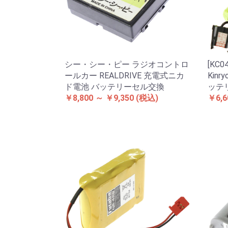
シー・シー・ピー ラジオコントロ
[KC
ールカー REALDRIVE 充電式ニカ
Kin
ド電池 バッテリーセル交換
ッテ
￥8,800 ～ ￥9,350
(税込)
￥6,6