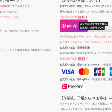
受センターへ＞】
【お支払い方法について】
日本郵便
にてご発送ください。
お支払い方法 ①あと払い ペイディ (コンビニ
はございません。
SMSが確認できる携帯・スマホでご利用いた
無料！
でご注意ください。】
口座振替手数料
から箱・封筒などにいれてください。
※事前登録は基本不要ですが、事前に上記バナー
おく事で、よりスムーズにご利用いただけま
お支払い方法 ②代金引換
出しいただくか集荷依頼を日本郵便にお手配く
お届け配達時に現金でお支払いただく方法で
無料！
代金引換手数料
お支払い方法 ③クレジットカード
※作業完
お支払い方法 ④PayPay
※作業完了時に課
【作業後、工場から ⇒ お客様
ゆうパック・レターパック・ポスト投函のク
（ゆうパック以外は、お届け時間指定を無視