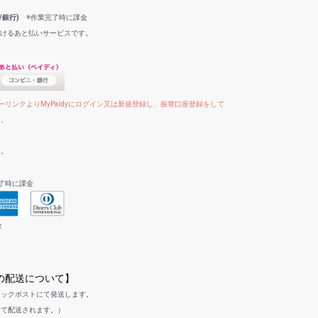
/銀行)
※作業完了時に課金
だけるあと払いサービスです。
リンクよりMyPaidyにログイン又は新規登録し、振替口座登録をして
す。
す。
了時に課金
金
への配送について】
リックポストにて発送します。
して配送されます。）