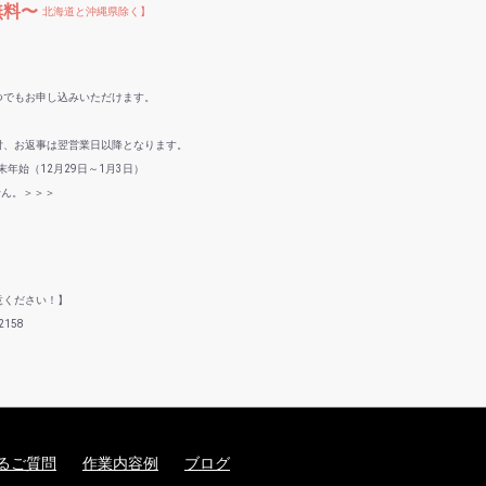
無料〜
北海道と沖縄県除く】
つでもお申し込みいただけます。
付、お返事は翌営業日以降となります。
年始（12月29日～1月3日）
せん。＞＞＞
意ください！】
158
るご質問
作業内容例
ブログ