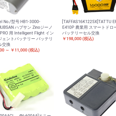
el No./型号:HB1-3000-
[TAFFAS16K1225X]TATTU E
]HUBSAN ハブサン Zinoジーノ
E410P 農業用 スマートドロ
PRO 用 Intelligent Flight イン
バッテリーセル交換
ジェントバッテリー バッテリ
￥198,000
(税込)
ル交換
00 ～ ￥11,000
(税込)
600AACL、4N-600AA]エニー