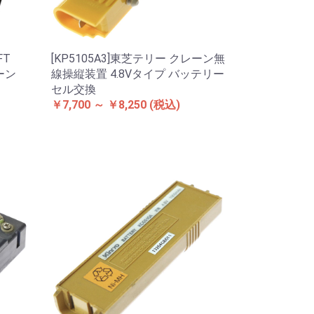
FT
[KP5105A3]東芝テリー クレーン無
ーン
線操縦装置 4.8Vタイプ バッテリー
セル交換
￥7,700 ～ ￥8,250
(税込)