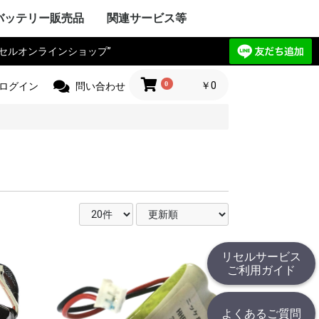
バッテリー販売品
関連サービス等
リセルオンラインショップ”
Y VAIO
ック
IBA
ple Mac
SIO
ctor
電気
Compaq
HARP
UBISHI
ーレット・パ
y ゲートウェ
CHI
itsu
ANYO
イサー
IA
 エーオープン
サス
セルボ
PSON
ma
G サムソン
novo
HJINSHA
ンピュータ
 ソーテッ
ER フロンティ
ソフト
HER
OPCON
KKIA
on JEC
ス PENTAX
OGAWA
ca
OLYMPUS
Trimble
er
jikura
 TAMAYA
HER
IX マイクロニ
イカ
CHI
測器
フルーク
ニクス
ーレット・パ
r+Frohlich
OKOGAWA
無線
ボッシュ
KEYENCE
ritsu
OLYMPUS
ANYO
IBA
mron
ノルタ
C
コン
a フジクラ
T
 Philips
HER
ita
 日立工機
ック電工
A 京セラ
ボッシュ
ヒルティー
UMI マクセ
IBA
ックス
 デウォルト
 ドレメル
 カクタス
 ロブテックス
クセン
IKURA
IA
ECKER ブラ
 スナップオン
ールランド
BARU
MAN アースマ
AOCK
ble
HINKO
e
スチール
r ストライカー
 オーボット
キス
HER
工業
ハイネ
 モリタ製作所
テック
エナックス
LM 富士フイル
業
jikura
ク電工 松
ル azbil
MAHA
トン
ック
ー技研
NDA 本田
ANYO
YATA
クル
E
ZUKI
daka
IMANO
ANMAR
ジャパン
モバイリー
awasaki
 GIANT
HER
NY
イ・ディー・エ
ック
 コメット
HARP
ctor JVC
uer アントン
コダック
コン
CANON
olaroid
イカ
X ペンタックス
LM 富士フイル
OLYMPUS
ノルタ
A シーアンド
ュアイ
ナイツ
ツァイス
和
A 京セラ
l サージテル
GMA
ON ポラリオ
n
IBA
リコー
HER
ケーションロ
pple
NY
ア
ック
HARP
SIO
PSON
OCERA
IBA
D ケンウッ
 オンキョー
cs テクニクス
ベンキュー
ード
OL ロジクー
SCAM
hnica
ビクター
デノン
 ローランド
HER
OCOMO
CHI
ーレット・パ
HARP
itsu
ック
SIO
IBA
ニー
アップル
 ファーウェイ
HER
ITIZEN
ス PENTAX
PSON
CANON
 brother
ーレット・パ
OLYMPUS
ック
ク
イコーインスツ
電子
MAX
SIO
密
メックス
HER
工業
 ENERGY
ic パナソニ
ーデータ
 ENAX
ロー・コクヨ
プライ
ipron
ーソリューシ
AN
HER
com
TSUBISHI
ック
ド
IBA
YAESU
itsu
LA モトロー
STANDARD
CHI
電気
ア
ctor
本無線機
OKI
ALINCO
機
無線機
工業
IWATSU
HARP
テック
ritsu
ANYO
本電信電話
OCERA
HER
 双葉電子工業
CINC 極東開
サンワ
 (旧 東京電
O
ic パナソニ
ーン
nryo
ritsu
HER
Y セグウェイ
CANON
ENSO
YAESU
PSON
フロンティア
SIO
HARP
ク
ック
 日通工
itsu
KEYENCE
ラ
ムデザイン
HER
ニー
ic パナソニ
ボッシュ
C コムテック
 トライウイン
 ガーミン
セイワ
AR セルスタ
r パイオニア
HER
HARP
yson
アンドデッカ
RD ツインバー
ク ナショ
ン
ANYO
CHI
IBA
x
研
DECKER
OSCH
イズ
イム 環境
ita
 レイコップ
KARCHER
オーヤマ
アンカー
HER
ック
LA モトロー
CHI
信機
電気
IBA
NY
HER
ック電工
テック
CHI
TSUBISHI
AIKO
ック
電気
ソフトエナジ
機
ター
ANYO
メルコテック
サフト
HER
ック
NYO・サン
ソフトエナジ
 ジーエスサ
テック
EIKO
X
co ナブテスコ
RD ツインバー
HER
カシオ
イコーインスツ
キャノン
シャープ
IM キングジム
ic パナソニ
HER
リア アイエピ
ブラウン
S フィリップス
ウォール
s カピラス
ic パナソニ
三洋電機
 オムロン
RD ツインバー
機
組電池パック製作見積
リセルバッテリー現物
カスタム加工サービス
社内で使用した備品の
バッテリーパック無償
c
t
c
リョービ
ッカー
 Rand
one
c
R
OBILLY
c
MINOLTA
c
D
c
c
c
D
ード
モ
電工
c
LA
&DECKER
c
c
c
（サンプル送付申込）
見積（送付申込）
販売品
回収
0
￥0
ログイン
問い合わせ
リセルサービス
ご利用ガイド
よくあるご質問