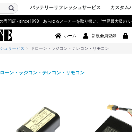
バッテリーリフレッシュサービス
カスタム
門店 - since1998 あらゆるメーカーを取り扱い。”世界最大級の
パソコン PC・サーバー・周辺機
測量機器
計測器・測定器・分析計
電動工具
作業機器・検査機器・整備
電動アシスト自転車・eBIKE・車
カメラ・ストロボ・ライト系・
アイボ AIBO SONY
ロボット・コントローラ
オーディオ・ビジュアル・モニ
スマホ・タブレット・PDA・そ
プリンター・スキャナー
電源モジュール・ポータブルバ
無線機・電話機・Wi-Fiルータ
ドローン・ラジコン・テレコ
パーソナルモビリティ・電動カ
ハンディーターミナル・コード
ナビ・自動車バイク アクセサリ
掃除機・洗浄機・空調関連
コードレスフォン
通信カラオケ・デンモク
誘導非常灯・住設警報機器
住宅設備・施設設備
バックアップ電源・UPS(無停電
事務機器・辞書・計算機・タイ
健康・美容家電
ポンプ
農業・園芸・除雪機
おもちゃ・楽器・釣具・レジャ
Panasonic SANYO FDK
その他
ソニー SON
パナソニ
東芝 TOSH
アップル Ap
ThinkPad
カシオ CA
ビクター Vi
NEC 日本
コンパック 
シャープ S
デル DELL
三菱 MITS
hp ヒュ
Gatewa
日立 HITA
富士通 Fuj
サンヨー S
ACER エ
アキア AK
AOPEN
ASUS ア
CLEVO 
エプソン E
飯山 iiya
SAMSUN
レノボ Le
工人舎 KO
マウスコ
オンキヨー
FRONTI
マイクロ
その他 OT
トプコン T
ソキア SO
ニコン Nik
ペンタック
横河 YOK
ライカ Lei
オリンパス 
トリンブル 
Giodimet
フジクラ Fu
タマヤ計測
その他 OT
MICRON
Leica ラ
日立 HITA
マルチ計
FLUKE 
テクトロ
A&D
hp ヒュ
Z+F Zolle
横河電機 Y
JRC 日本
岩通
BOSCH 
日置電機
キーエンス 
テルモ
アンリツ An
オリンパス 
TESTO
三洋電機 S
東芝 TOSH
オムロン o
コニカミ
日通工 NE
Nikon ニ
Fujikur
VeEX
KEYSIGH
フィリップス
その他 OT
マキタ mak
HiKOKI
パナソニ
KYOCER
BOSCH 
HILTI 
泉精器 IZ
東芝 TOSH
MAX マ
DEWALT
DREMEL
CACTUS
LOBTEX
EXEN エ
KTC
イクラ精機 
ダイア DA
BLACK&D
Snapon
インガソ
スバル SU
EARTH 
パオック P
Porter Ca
シンコー S
Milwauke
STIHL 
Stryke
ORBOT
REX レッ
HALL
その他 OT
古河電気
住友電工
三菱電機
HEINE 
MORITA
マイクロ
ENAX 
FUJIFI
富士電機
沖電気工
NEC
フジクラ Fu
パナソニッ
山武 アズビ
その他
ヤマハ YA
ブリジス
パナソニ
サンスタ
ホンダ HO
サンヨー S
ミヤタ MI
丸石サイ
AERO LIF
スズキ SU
ホダカ Ho
シマノ SH
ヤンマー Y
大河通商
カイホウ
トランス
Airwheel
NISSIN
カワサキ K
ジャイアント
その他 OT
ソニー SO
IDX ア
パナソニ
COMET
シャープ S
ビクター Vi
antonba
Kodak 
Nikon ニ
キャノン 
ポラロイド P
Leica ラ
PENTA
FUJIFI
オリンパス 
コニカミ
SEA&SE
フィッシ
NEITZ 
カール・
KOWA 興
KYOCER
SurgiTe
シグマ SI
POLARI
WelchAlly
Keldan
東芝 TOSH
Godox
RICOH 
その他 OT
コミュニ
NAO ナオ
その他
アップル A
ソニー SO
パイオニ
JBL
パナソニ
シャープ S
カシオ CA
エプソン E
京セラ KY
東芝 TOSH
NEC
CREATIVE
KENWOO
ONKYO
Techni
BOSE
BenQ 
TOA
ツインバ
LOGICO
TEAC TA
audio-tec
Victor 
DENON 
ROLAND
その他 OT
ドコモ D
au
NEC
日立 HITA
hp ヒュ
シャープ S
富士通 Fuj
パナソニ
カシオ CA
東芝 TOSH
SONY ソ
Apple 
HUAWEI
その他 OT
シチズン C
ペンタック
エプソン E
キャノン 
ブラザー工業
hp ヒュ
オリンパス 
パナソニ
東芝テッ
SII セ
リーダー
三栄電機
マックス 
カシオ CA
スター精
日本プリ
その他 OT
パコ電子
NEP
INSPIRED
Panason
アイ・オ
エナックス
バッファ
サンワサ
JTT
ニプロン N
RRCパワ
BMO JAP
その他 OT
アイコム I
三菱電機 MI
パナソニ
ケンウッ
東芝 TOSH
八重洲無線 
富士通 Fuj
MOTORO
VERTEX 
日立 HITA
NEC 日本
パイオニ
ビクター Vi
JRC 日
沖電気工業 
アルインコ 
新潟通信
JRC日本
松下通信
岩崎通信機 
シャープ S
信和ユニ
アンリツ An
サンヨー S
トヨコム
信和通信
TONO
KDDI
NTT 日
京セラ KY
その他 OT
DJI
Futaba
TOKIME
田宮模型
SANWA 
エニー
東芝テリー
JR PROP
大和機工
Panason
日本クレ
金陵電機 Ki
アンリツ An
長野工業
三菱
日立
QYSEA
その他 OT
ESWING
SEGWA
その他
キャノン 
デンソーD
八重洲無線 
エプソン E
NECイン
FURUNO
カシオ CA
シャープ S
東芝テッ
セイコー
DENSEI
symbol
パナソニ
Nitsuko
富士通 Fuj
キーエンス 
Welcat
モトロー
ウェルコ
その他 OT
SONY ソ
Panason
ユピテル
BOSCH 
COMTE
Trywin
GARMIN
KAIHOU
SEIWA 
CELLST
Pionee
その他 OT
シャープ S
ダイソン D
ブラック
TWINBI
iRobot
パナソニッ
ジョンソ
サンヨー S
日立 HITA
東芝 TOSH
Electrolu
株環境技
BLACK & 
ボッシュ B
GAIS ガ
ツカモトエ
CCP
マキタ mak
raycop
ケルヒャー 
アイリス
Anker 
その他 OT
パナソニ
MOTORO
日立 HITA
ナカヨ通
アイホン
タカコム
muTECH
NEC 日本
東芝 TOSH
ソニー SO
その他 OT
パナソニ
東芝ライ
古河電池
日立 HITA
三菱電機 MI
大光電機 D
オーデリ
岩崎電気
NEC 日本
三洋GS
新神戸電
TOA
日本ビク
GSユアサ
三洋電機 S
日本電池
ジーエス
ジーエス
その他 OT
パナソニ
三洋・SA
三洋GS
GSサフト
GSメルコ
セイコー S
LEXEL
LIXIL INA
Nabtes
TOEX
TOSO
TWINBI
その他 OT
APC
オムロン
NTT
その他
アマノ
CASIO 
SII セ
Canon 
SHARP 
KING J
Panason
その他 OT
TRIA ト
BRAUN 
PHILIP
WAHL 
Capillu
andis
OSTAR
Panason
SANYO 
マクセル
FLAX
OMRON
TWINBI
日立
ヒロセ電
ナリス
その他
器
椅子
投光器・顕微鏡
ター
の他端末
ッテリー
ン・リモコン
ート
リーダー
ー
電源装置)
ムレコーダー
ー
Panasoni
ッカード
イ
ク
ア
Microsof
クス
Tektronix
ッカード
Panasoni
RYOBI 
ル
ック&デ
Ingersoll
ン
ム
下電工
Bridgest
Panasoni
SUNSTA
maruishi
TRANS M
クス
Panasoni
バウアー
ム
KONICA 
シー
FISHEYE
ン
ボット
Panasoni
ド
TWINBIR
ル
ッカード
Panasoni
ッカード
Panasoni
ル
ック
ョンズ
Panasoni
KENWOO
ラ
スタンダ
NTTドコ
発
子工業)
ック 松下
Panasoni
MOTORO
ック
ー
ー BLACK
ド
ナル
技研
Panasoni
ラ
Panasoni
ー
Panasoni
ヨー
ー
フト
ド
ル
ック
ック 松下
ド
ホーム
新規会員登録
シュサービス
ドローン・ラジコン・テレコン・リモコン
ローン・ラジコン・テレコン・リモコン