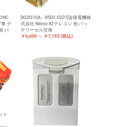
CINC
[KC0510A、8503-0201]金陵電機株
車 デ
式会社 Kinryo 82テレコン 他 バッ
他 バ
テリーセル交換
￥6,600 ～ ￥7,150
(税込)
メット
n バッ