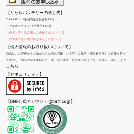
【リセルバッテリーの送り先】
〒673-8799 明石郵便局 私書箱11号
リセルオンライン 注文番号○○○ 宛
【必ずお申し込み後にご発送ください！！】
【注文番号を必ずお書き添えください。】
【個人情報のお取り扱いについて】
当店は、お客様からお預かりした個人情報（お名前・ご住所・電話番号等）は責任を持っ
＞
て保管し、商品の発送業務以外、第三者に譲渡・提供する事はございません。詳しくは
こちら
【セキュリティー】
【LINE公式アカウント @batt.co.jp】