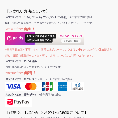
【お支払い方法について】
お支払い方法 ①あと払い ペイディ (コンビニ/銀行)
※作業完了時に課金
SMSが確認できる携帯・スマホでご利用いただけるあと払いサービスです。
無料！
口座振替手数料
※事前登録は基本不要ですが、事前に上記バナーリンクよりMyPaidyにログイン又は新規登
録し、振替口座登録をしておく事で、よりスムーズにご利用いただけます。
お支払い方法 ②代金引換
お届け配達時に現金でお支払いただく方法です。
無料！
代金引換手数料
お支払い方法 ③クレジットカード
※作業完了時に課金
お支払い方法 ④PayPay
※作業完了時に課金
【作業後、工場から ⇒ お客様への配送について】