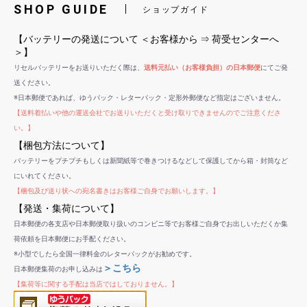
SHOP GUIDE
ショップガイド
【バッテリーの発送について ＜お客様から ⇒ 荷受センターへ
＞】
リセルバッテリーをお送りいただく際は、
送料元払い（お客様負担）の日本郵便
にてご発
送ください。
※日本郵便であれば、ゆうパック・レターパック・定形外郵便など指定はございません。
【送料着払いや他の運送会社でお送りいただくと受け取りできませんのでご注意くださ
い。】
【梱包方法について】
バッテリーをプチプチもしくは新聞紙等で巻きつけるなどして保護してから箱・封筒など
にいれてください。
【梱包及び送り状への宛名書きはお客様ご自身でお願いします。】
【発送・集荷について】
日本郵便の各支店や日本郵便取り扱いのコンビニ等でお客様ご自身でお出しいただくか集
荷依頼を日本郵便にお手配ください。
※小型でしたら全国一律料金のレターパックがお勧めです。
＞こちら
日本郵便集荷のお申し込みは
【集荷等に関する手配は当店ではしておりません。】