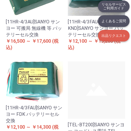
リセルサービス
ご利用ガイド
よくあるご質問
[11HR-4/3AU]SANYO サン
[11HR-4/3FAUC-
ヨー 可搬局 無線機 等 バッ
KND]SANYO サンヨー バッ
テリーセル交換
テリーセル交換
出品リクエスト
￥16,500 ～ ￥17,600
(税
￥12,100 ～ ￥13,200
(税
込)
込)
[11HR-4/3FAU]SANYO サン
ヨー FDK バッテリーセル
交換
[TEL-BT200]SANYO サンヨ
￥12,100 ～ ￥14,300
(税