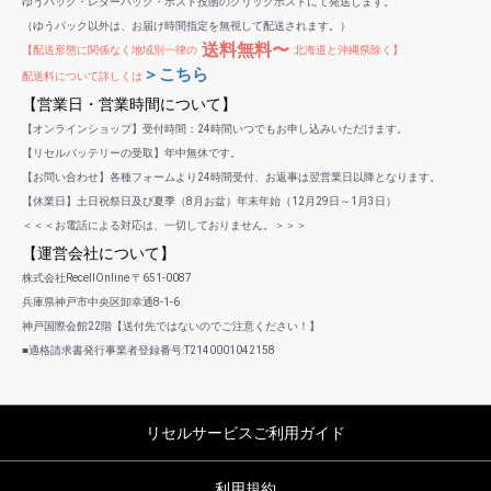
ゆうパック・レターパック・ポスト投函のクリックポストにて発送します。
（ゆうパック以外は、お届け時間指定を無視して配送されます。）
送料無料〜
【配送形態に関係なく地域別一律の
北海道と沖縄県除く】
＞こちら
配送料について詳しくは
【営業日・営業時間について】
【オンラインショップ】受付時間：24時間いつでもお申し込みいただけます。
【リセルバッテリーの受取】年中無休です。
【お問い合わせ】各種フォームより24時間受付、お返事は翌営業日以降となります。
【休業日】土日祝祭日及び夏季（8月お盆）年末年始（12月29日～1月3日）
＜＜＜お電話による対応は、一切しておりません。＞＞＞
【運営会社について】
株式会社RecellOnline 〒651-0087
兵庫県神戸市中央区卸幸通8-1-6
神戸国際会館22階【送付先ではないのでご注意ください！】
■適格請求書発行事業者登録番号:T2140001042158
リセルサービスご利用ガイド
利用規約