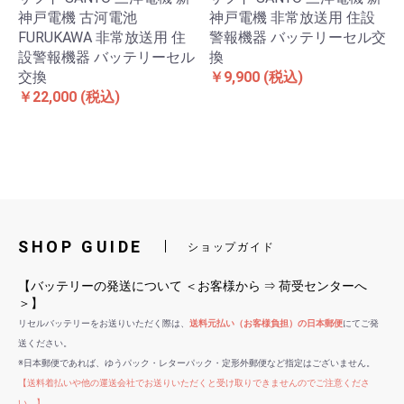
神戸電機 古河電池
神戸電機 非常放送用 住設
FURUKAWA 非常放送用 住
警報機器 バッテリーセル交
設警報機器 バッテリーセル
換
交換
￥9,900
(税込)
￥22,000
(税込)
SHOP GUIDE
ショップガイド
【バッテリーの発送について ＜お客様から ⇒ 荷受センターへ
＞】
リセルバッテリーをお送りいただく際は、
送料元払い（お客様負担）の日本郵便
にてご発
送ください。
※日本郵便であれば、ゆうパック・レターパック・定形外郵便など指定はございません。
【送料着払いや他の運送会社でお送りいただくと受け取りできませんのでご注意くださ
い。】