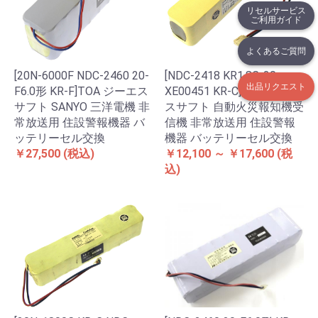
リセルサービス
ご利用ガイド
よくあるご質問
[20N-6000F NDC-2460 20-
[NDC-2418 KR1.8C-20
出品リクエスト
F6.0形 KR-F]TOA ジーエス
XE00451 KR-C]TOA ジーエ
サフト SANYO 三洋電機 非
スサフト 自動火災報知機受
常放送用 住設警報機器 バ
信機 非常放送用 住設警報
ッテリーセル交換
機器 バッテリーセル交換
￥27,500
(税込)
￥12,100 ～ ￥17,600
(税
込)