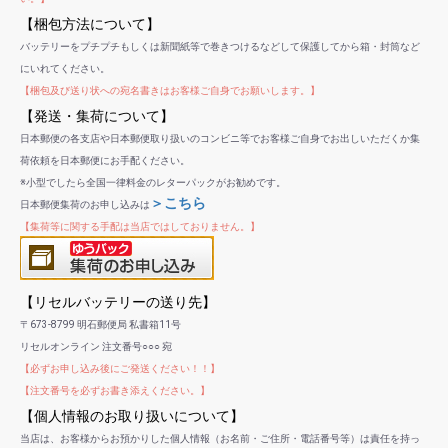
【梱包方法について】
バッテリーをプチプチもしくは新聞紙等で巻きつけるなどして保護してから箱・封筒など
にいれてください。
【梱包及び送り状への宛名書きはお客様ご自身でお願いします。】
【発送・集荷について】
日本郵便の各支店や日本郵便取り扱いのコンビニ等でお客様ご自身でお出しいただくか集
荷依頼を日本郵便にお手配ください。
※小型でしたら全国一律料金のレターパックがお勧めです。
＞こちら
日本郵便集荷のお申し込みは
【集荷等に関する手配は当店ではしておりません。】
【リセルバッテリーの送り先】
〒673-8799 明石郵便局 私書箱11号
リセルオンライン 注文番号○○○ 宛
【必ずお申し込み後にご発送ください！！】
【注文番号を必ずお書き添えください。】
【個人情報のお取り扱いについて】
当店は、お客様からお預かりした個人情報（お名前・ご住所・電話番号等）は責任を持っ