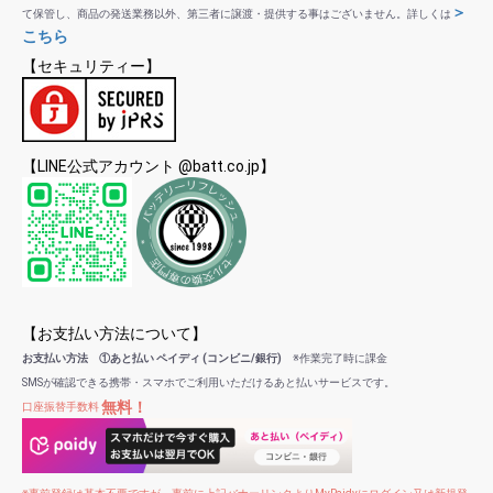
＞
て保管し、商品の発送業務以外、第三者に譲渡・提供する事はございません。詳しくは
こちら
【セキュリティー】
【LINE公式アカウント @batt.co.jp】
【お支払い方法について】
お支払い方法 ①あと払い ペイディ (コンビニ/銀行)
※作業完了時に課金
SMSが確認できる携帯・スマホでご利用いただけるあと払いサービスです。
無料！
口座振替手数料