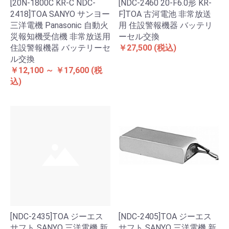
[20N-1800C KR-C NDC-
[NDC-2460 20-F6.0形 KR-
2418]TOA SANYO サンヨー
F]TOA 古河電池 非常放送
三洋電機 Panasonic 自動火
用 住設警報機器 バッテリ
災報知機受信機 非常放送用
ーセル交換
住設警報機器 バッテリーセ
￥27,500
(税込)
ル交換
￥12,100 ～ ￥17,600
(税
込)
[NDC-2435]TOA ジーエス
[NDC-2405]TOA ジーエス
サフト SANYO 三洋電機 新
サフト SANYO 三洋電機 新