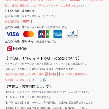
※事前登録は基本不要ですが、事前に上記バナーリンクよりMyPaidyにログイン又は新規登
録し、振替口座登録をしておく事で、よりスムーズにご利用いただけます。
お支払い方法 ②代金引換
お届け配達時に現金でお支払いただく方法です。
無料！
代金引換手数料
お支払い方法 ③クレジットカード
※作業完了時に課金
お支払い方法 ④PayPay
※作業完了時に課金
【作業後、工場から ⇒ お客様への配送について】
ゆうパック・レターパック・ポスト投函のクリックポストにて発送します。
（ゆうパック以外は、お届け時間指定を無視して配送されます。）
送料無料〜
【配送形態に関係なく地域別一律の
北海道と沖縄県除く】
＞こちら
配送料について詳しくは
【営業日・営業時間について】
【オンラインショップ】受付時間：24時間いつでもお申し込みいただけます。
【リセルバッテリーの受取】年中無休です。
【お問い合わせ】各種フォームより24時間受付、お返事は翌営業日以降となります。
【休業日】土日祝祭日及び夏季（8月お盆）年末年始（12月29日～1月3日）