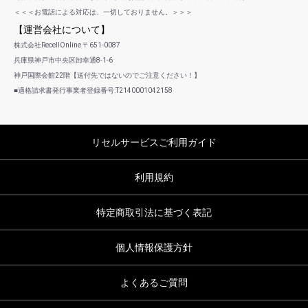
＜＜＜お電話による対応は、一切しておりません。＞＞＞
【運営会社について】
株式会社RecellOnline 〒651-0087
兵庫県神戸市中央区卸幸通8-1-6
神戸国際会館22階【送付先ではないのでご注意ください！】
■適格請求書発行事業者登録番号:T2140001042158
リセルサービスご利用ガイド
利用規約
特定商取引法に基づく表記
個人情報保護方針
よくあるご質問