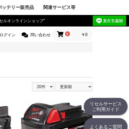
バッテリー販売品
関連サービス等
リセルオンラインショップ”
Y VAIO
ック
IBA
ple Mac
SIO
ctor
電気
Compaq
HARP
UBISHI
ーレット・パ
y ゲートウェ
CHI
itsu
ANYO
イサー
IA
 エーオープン
サス
セルボ
PSON
ma
G サムソン
novo
HJINSHA
ンピュータ
 ソーテッ
ER フロンティ
ソフト
HER
OPCON
KKIA
on JEC
ス PENTAX
OGAWA
ca
OLYMPUS
Trimble
er
jikura
 TAMAYA
HER
IX マイクロニ
イカ
CHI
測器
フルーク
ニクス
ーレット・パ
r+Frohlich
OKOGAWA
無線
ボッシュ
KEYENCE
ritsu
OLYMPUS
ANYO
IBA
mron
ノルタ
C
コン
a フジクラ
T
 Philips
HER
ita
 日立工機
ック電工
A 京セラ
ボッシュ
ヒルティー
UMI マクセ
IBA
ックス
 デウォルト
 ドレメル
 カクタス
 ロブテックス
クセン
IKURA
IA
ECKER ブラ
 スナップオン
ールランド
BARU
MAN アースマ
AOCK
ble
HINKO
e
スチール
r ストライカー
 オーボット
キス
HER
工業
ハイネ
 モリタ製作所
テック
エナックス
LM 富士フイル
業
jikura
ク電工 松
ル azbil
MAHA
トン
ック
ー技研
NDA 本田
ANYO
YATA
クル
E
ZUKI
daka
IMANO
ANMAR
ジャパン
モバイリー
awasaki
 GIANT
HER
NY
イ・ディー・エ
ック
 コメット
HARP
ctor JVC
uer アントン
コダック
コン
CANON
olaroid
イカ
X ペンタックス
LM 富士フイル
OLYMPUS
ノルタ
A シーアンド
ュアイ
ナイツ
ツァイス
和
A 京セラ
l サージテル
GMA
ON ポラリオ
n
IBA
リコー
HER
ケーションロ
pple
NY
ア
ック
HARP
SIO
PSON
OCERA
IBA
D ケンウッ
 オンキョー
cs テクニクス
ベンキュー
ード
OL ロジクー
SCAM
hnica
ビクター
デノン
 ローランド
HER
OCOMO
CHI
ーレット・パ
HARP
itsu
ック
SIO
IBA
ニー
アップル
 ファーウェイ
HER
ITIZEN
ス PENTAX
PSON
CANON
 brother
ーレット・パ
OLYMPUS
ック
ク
イコーインスツ
電子
MAX
SIO
密
メックス
HER
工業
 ENERGY
ic パナソニ
ーデータ
 ENAX
ロー・コクヨ
プライ
ipron
ーソリューシ
AN
HER
com
TSUBISHI
ック
ド
IBA
YAESU
itsu
LA モトロー
STANDARD
CHI
電気
ア
ctor
本無線機
OKI
ALINCO
機
無線機
工業
IWATSU
HARP
テック
ritsu
ANYO
本電信電話
OCERA
HER
 双葉電子工業
CINC 極東開
サンワ
 (旧 東京電
O
ic パナソニ
ーン
nryo
ritsu
HER
Y セグウェイ
CANON
ENSO
YAESU
PSON
フロンティア
SIO
HARP
ク
ック
 日通工
itsu
KEYENCE
ラ
ムデザイン
HER
ニー
ic パナソニ
ボッシュ
C コムテック
 トライウイン
 ガーミン
セイワ
AR セルスタ
r パイオニア
HER
HARP
yson
アンドデッカ
RD ツインバー
ク ナショ
ン
ANYO
CHI
IBA
x
研
DECKER
OSCH
イズ
イム 環境
ita
 レイコップ
KARCHER
オーヤマ
アンカー
HER
ック
LA モトロー
CHI
信機
電気
IBA
NY
HER
ック電工
テック
CHI
TSUBISHI
AIKO
ック
電気
ソフトエナジ
機
ター
ANYO
メルコテック
サフト
HER
ック
NYO・サン
ソフトエナジ
 ジーエスサ
テック
EIKO
X
co ナブテスコ
RD ツインバー
HER
カシオ
イコーインスツ
キャノン
シャープ
IM キングジム
ic パナソニ
HER
リア アイエピ
ブラウン
S フィリップス
ウォール
s カピラス
ic パナソニ
三洋電機
 オムロン
RD ツインバー
機
組電池パック製作見積
リセルバッテリー現物
カスタム加工サービス
社内で使用した備品の
バッテリーパック無償
c
t
c
リョービ
ッカー
 Rand
one
c
R
OBILLY
c
MINOLTA
c
D
c
c
c
D
ード
モ
電工
c
LA
&DECKER
c
c
c
（サンプル送付申込）
見積（送付申込）
販売品
回収
0
￥0
ログイン
問い合わせ
リセルサービス
ご利用ガイド
よくあるご質問