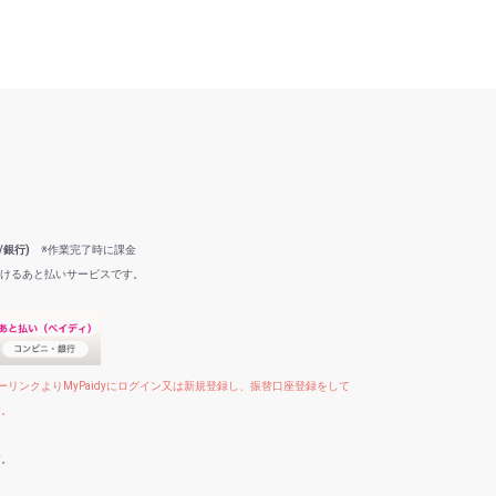
/銀行)
※作業完了時に課金
だけるあと払いサービスです。
リンクよりMyPaidyにログイン又は新規登録し、振替口座登録をして
す。
す。