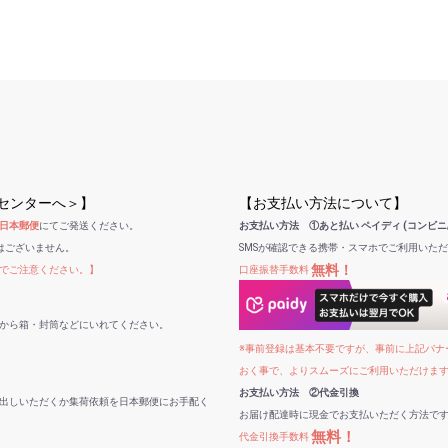
受センターへ＞】
【お支払い方法について】
日本郵便
にてご発送ください。
お支払い方法 ①あと払い ペイディ (コンビニ
はございません。
SMSが確認できる携帯・スマホでご利用いた
無料！
でご注意ください。】
口座振替手数料
から箱・封筒などにいれてください。
※事前登録は基本不要ですが、事前に上記バナー
おく事で、よりスムーズにご利用いただけま
お支払い方法 ②代金引換
出しいただくか集荷依頼を日本郵便にお手配く
お届け配達時に現金でお支払いただく方法で
無料！
代金引換手数料