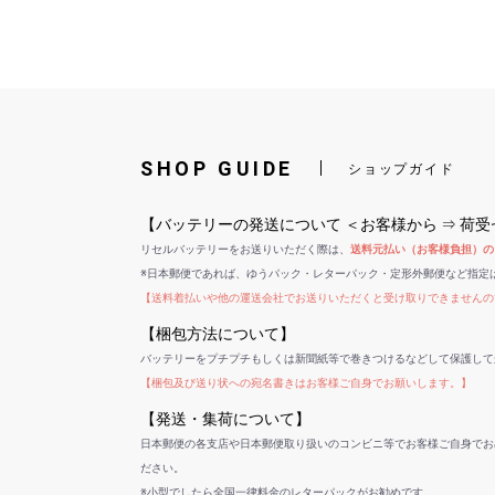
SHOP GUIDE
ショップガイド
【バッテリーの発送について ＜お客様から ⇒ 荷
リセルバッテリーをお送りいただく際は、
送料元払い（お客様負担）の
※日本郵便であれば、ゆうパック・レターパック・定形外郵便など指定
【送料着払いや他の運送会社でお送りいただくと受け取りできませんの
【梱包方法について】
バッテリーをプチプチもしくは新聞紙等で巻きつけるなどして保護して
【梱包及び送り状への宛名書きはお客様ご自身でお願いします。】
【発送・集荷について】
日本郵便の各支店や日本郵便取り扱いのコンビニ等でお客様ご自身でお
ださい。
※小型でしたら全国一律料金のレターパックがお勧めです。