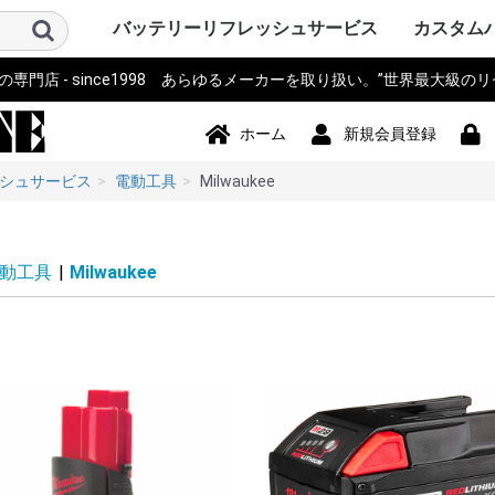
バッテリーリフレッシュサービス
カスタム
門店 - since1998 あらゆるメーカーを取り扱い。”世界最大級の
パソコン PC・サーバー・周辺機
測量機器
計測器・測定器・分析計
電動工具
作業機器・検査機器・整備
電動アシスト自転車・eBIKE・車
カメラ・ストロボ・ライト系・
アイボ AIBO SONY
ロボット・コントローラ
オーディオ・ビジュアル・モニ
スマホ・タブレット・PDA・そ
プリンター・スキャナー
電源モジュール・ポータブルバ
無線機・電話機・Wi-Fiルータ
ドローン・ラジコン・テレコ
パーソナルモビリティ・電動カ
ハンディーターミナル・コード
ナビ・自動車バイク アクセサリ
掃除機・洗浄機・空調関連
コードレスフォン
通信カラオケ・デンモク
誘導非常灯・住設警報機器
住宅設備・施設設備
バックアップ電源・UPS(無停電
事務機器・辞書・計算機・タイ
健康・美容家電
ポンプ
農業・園芸・除雪機
おもちゃ・楽器・釣具・レジャ
Panasonic SANYO FDK
その他
ソニー SON
パナソニ
東芝 TOSH
アップル Ap
ThinkPad
カシオ CA
ビクター Vi
NEC 日本
コンパック 
シャープ S
デル DELL
三菱 MITS
hp ヒュ
Gatewa
日立 HITA
富士通 Fuj
サンヨー S
ACER エ
アキア AK
AOPEN
ASUS ア
CLEVO 
エプソン E
飯山 iiya
SAMSUN
レノボ Le
工人舎 KO
マウスコ
オンキヨー
FRONTI
マイクロ
その他 OT
トプコン T
ソキア SO
ニコン Nik
ペンタック
横河 YOK
ライカ Lei
オリンパス 
トリンブル 
Giodimet
フジクラ Fu
タマヤ計測
その他 OT
MICRON
Leica ラ
日立 HITA
マルチ計
FLUKE 
テクトロ
A&D
hp ヒュ
Z+F Zolle
横河電機 Y
JRC 日本
岩通
BOSCH 
日置電機
キーエンス 
テルモ
アンリツ An
オリンパス 
TESTO
三洋電機 S
東芝 TOSH
オムロン o
コニカミ
日通工 NE
Nikon ニ
Fujikur
VeEX
KEYSIGH
フィリップス
その他 OT
マキタ mak
HiKOKI
パナソニ
KYOCER
BOSCH 
HILTI 
泉精器 IZ
東芝 TOSH
MAX マ
DEWALT
DREMEL
CACTUS
LOBTEX
EXEN エ
KTC
イクラ精機 
ダイア DA
BLACK&D
Snapon
インガソ
スバル SU
EARTH 
パオック P
Porter Ca
シンコー S
Milwauke
STIHL 
Stryke
ORBOT
REX レッ
HALL
その他 OT
古河電気
住友電工
三菱電機
HEINE 
MORITA
マイクロ
ENAX 
FUJIFI
富士電機
沖電気工
NEC
フジクラ Fu
パナソニッ
山武 アズビ
その他
ヤマハ YA
ブリジス
パナソニ
サンスタ
ホンダ HO
サンヨー S
ミヤタ MI
丸石サイ
AERO LIF
スズキ SU
ホダカ Ho
シマノ SH
ヤンマー Y
大河通商
カイホウ
トランス
Airwheel
NISSIN
カワサキ K
ジャイアント
その他 OT
ソニー SO
IDX ア
パナソニ
COMET
シャープ S
ビクター Vi
antonba
Kodak 
Nikon ニ
キャノン 
ポラロイド P
Leica ラ
PENTA
FUJIFI
オリンパス 
コニカミ
SEA&SE
フィッシ
NEITZ 
カール・
KOWA 興
KYOCER
SurgiTe
シグマ SI
POLARI
WelchAlly
Keldan
東芝 TOSH
Godox
RICOH 
その他 OT
コミュニ
NAO ナオ
その他
アップル A
ソニー SO
パイオニ
JBL
パナソニ
シャープ S
カシオ CA
エプソン E
京セラ KY
東芝 TOSH
NEC
CREATIVE
KENWOO
ONKYO
Techni
BOSE
BenQ 
TOA
ツインバ
LOGICO
TEAC TA
audio-tec
Victor 
DENON 
ROLAND
その他 OT
ドコモ D
au
NEC
日立 HITA
hp ヒュ
シャープ S
富士通 Fuj
パナソニ
カシオ CA
東芝 TOSH
SONY ソ
Apple 
HUAWEI
その他 OT
シチズン C
ペンタック
エプソン E
キャノン 
ブラザー工業
hp ヒュ
オリンパス 
パナソニ
東芝テッ
SII セ
リーダー
三栄電機
マックス 
カシオ CA
スター精
日本プリ
その他 OT
パコ電子
NEP
INSPIRED
Panason
アイ・オ
エナックス
バッファ
サンワサ
JTT
ニプロン N
RRCパワ
BMO JAP
その他 OT
アイコム I
三菱電機 MI
パナソニ
ケンウッ
東芝 TOSH
八重洲無線 
富士通 Fuj
MOTORO
VERTEX 
日立 HITA
NEC 日本
パイオニ
ビクター Vi
JRC 日
沖電気工業 
アルインコ 
新潟通信
JRC日本
松下通信
岩崎通信機 
シャープ S
信和ユニ
アンリツ An
サンヨー S
トヨコム
信和通信
TONO
KDDI
NTT 日
京セラ KY
その他 OT
DJI
Futaba
TOKIME
田宮模型
SANWA 
エニー
東芝テリー
JR PROP
大和機工
Panason
日本クレ
金陵電機 Ki
アンリツ An
長野工業
三菱
日立
QYSEA
その他 OT
ESWING
SEGWA
その他
キャノン 
デンソーD
八重洲無線 
エプソン E
NECイン
FURUNO
カシオ CA
シャープ S
東芝テッ
セイコー
DENSEI
symbol
パナソニ
Nitsuko
富士通 Fuj
キーエンス 
Welcat
モトロー
ウェルコ
その他 OT
SONY ソ
Panason
ユピテル
BOSCH 
COMTE
Trywin
GARMIN
KAIHOU
SEIWA 
CELLST
Pionee
その他 OT
シャープ S
ダイソン D
ブラック
TWINBI
iRobot
パナソニッ
ジョンソ
サンヨー S
日立 HITA
東芝 TOSH
Electrolu
株環境技
BLACK & 
ボッシュ B
GAIS ガ
ツカモトエ
CCP
マキタ mak
raycop
ケルヒャー 
アイリス
Anker 
その他 OT
パナソニ
MOTORO
日立 HITA
ナカヨ通
アイホン
タカコム
muTECH
NEC 日本
東芝 TOSH
ソニー SO
その他 OT
パナソニ
東芝ライ
古河電池
日立 HITA
三菱電機 MI
大光電機 D
オーデリ
岩崎電気
NEC 日本
三洋GS
新神戸電
TOA
日本ビク
GSユアサ
三洋電機 S
日本電池
ジーエス
ジーエス
その他 OT
パナソニ
三洋・SA
三洋GS
GSサフト
GSメルコ
セイコー S
LEXEL
LIXIL INA
Nabtes
TOEX
TOSO
TWINBI
その他 OT
APC
オムロン
NTT
その他
アマノ
CASIO 
SII セ
Canon 
SHARP 
KING J
Panason
その他 OT
TRIA ト
BRAUN 
PHILIP
WAHL 
Capillu
andis
OSTAR
Panason
SANYO 
マクセル
FLAX
OMRON
TWINBI
日立
ヒロセ電
ナリス
その他
器
椅子
投光器・顕微鏡
ター
の他端末
ッテリー
ン・リモコン
ート
リーダー
ー
電源装置)
ムレコーダー
ー
Panasoni
ッカード
イ
ク
ア
Microsof
クス
Tektronix
ッカード
Panasoni
RYOBI 
ル
ック&デ
Ingersoll
ン
ム
下電工
Bridgest
Panasoni
SUNSTA
maruishi
TRANS M
クス
Panasoni
バウアー
ム
KONICA 
シー
FISHEYE
ン
ボット
Panasoni
ド
TWINBIR
ル
ッカード
Panasoni
ッカード
Panasoni
ル
ック
ョンズ
Panasoni
KENWOO
ラ
スタンダ
NTTドコ
発
子工業)
ック 松下
Panasoni
MOTORO
ック
ー
ー BLACK
ド
ナル
技研
Panasoni
ラ
Panasoni
ー
Panasoni
ヨー
ー
フト
ド
ル
ック
ック 松下
ド
ホーム
新規会員登録
シュサービス
電動工具
Milwaukee
動工具
|
Milwaukee