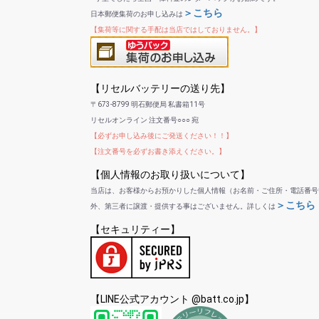
＞こちら
日本郵便集荷のお申し込みは
【集荷等に関する手配は当店ではしておりません。】
【リセルバッテリーの送り先】
〒673-8799 明石郵便局 私書箱11号
リセルオンライン 注文番号○○○ 宛
【必ずお申し込み後にご発送ください！！】
【注文番号を必ずお書き添えください。】
【個人情報のお取り扱いについて】
当店は、お客様からお預かりした個人情報（お名前・ご住所・電話番号
＞こちら
外、第三者に譲渡・提供する事はございません。詳しくは
【セキュリティー】
【LINE公式アカウント @batt.co.jp】