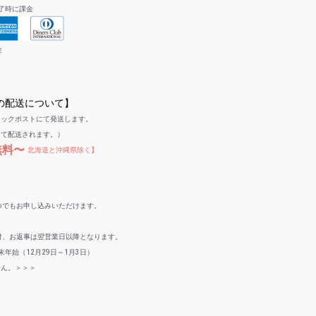
了時に課金
金
への配送について】
リックポストにて発送します。
して配送されます。）
無料〜
北海道と沖縄県除く】
つでもお申し込みいただけます。
付、お返事は翌営業日以降となります。
年始（12月29日～1月3日）
せん。＞＞＞