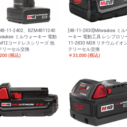
[48-11-2830]Milwaukee ミ
​8​-​1​1​-​2​4​0​2、B​Z​M​4​8​1​1​2​4​0​
ーキー 電動工具 レシプロソー 
ilwaukee ミルウォーキー 電動
11-2830 M28 リチウムイ
​1​2​コ​ー​ド​レ​ス​シ​リ​ー​ズ 他
テリーセル交換
テリーセル交換
￥33,000
(税込)
200
(税込)