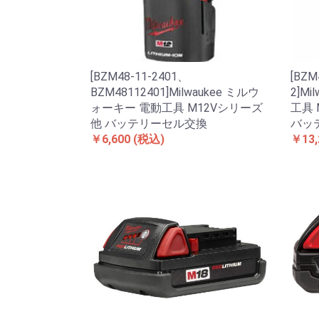
[BZM48-11-2401、
[B​Z​M​4
BZM48112401]Milwaukee ミルウ
2]M
ォーキー 電動工具 M12Vシリーズ
工具 M
他 バッテリーセル交換
バッ
￥6,600
(税込)
￥13,