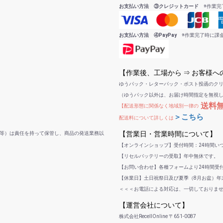
お支払い方法 ③クレジットカード
※作業完
お支払い方法 ④PayPay
※作業完了時に課
【作業後、工場から ⇒ お客様
ゆうパック・レターパック・ポスト投函のク
（ゆうパック以外は、お届け時間指定を無視
送料
【配送形態に関係なく地域別一律の
＞こちら
配送料について詳しくは
【営業日・営業時間について】
等）は責任を持って保管し、商品の発送業務以
【オンラインショップ】受付時間：24時間い
【リセルバッテリーの受取】年中無休です。
【お問い合わせ】各種フォームより24時間受
【休業日】土日祝祭日及び夏季（8月お盆）年末
＜＜＜お電話による対応は、一切しておりま
【運営会社について】
株式会社RecellOnline 〒651-0087