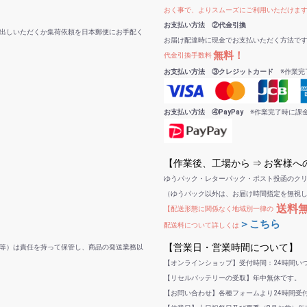
おく事で、よりスムーズにご利用いただけま
お支払い方法 ②代金引換
出しいただくか集荷依頼を日本郵便にお手配く
お届け配達時に現金でお支払いただく方法で
無料！
代金引換手数料
お支払い方法 ③クレジットカード
※作業完
お支払い方法 ④PayPay
※作業完了時に課
【作業後、工場から ⇒ お客様
ゆうパック・レターパック・ポスト投函のク
（ゆうパック以外は、お届け時間指定を無視
送料
【配送形態に関係なく地域別一律の
＞こちら
配送料について詳しくは
【営業日・営業時間について】
等）は責任を持って保管し、商品の発送業務以
【オンラインショップ】受付時間：24時間い
【リセルバッテリーの受取】年中無休です。
【お問い合わせ】各種フォームより24時間受