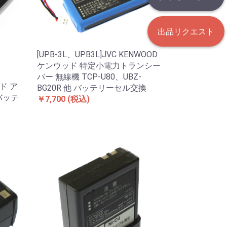
出品リクエスト
[UPB-3L、UPB3L]JVC KENWOOD
ケンウッド 特定小電力トランシー
バー 無線機 TCP-U80、UBZ-
ッド ア
BG20R 他 バッテリーセル交換
 バッテ
￥7,700
(税込)