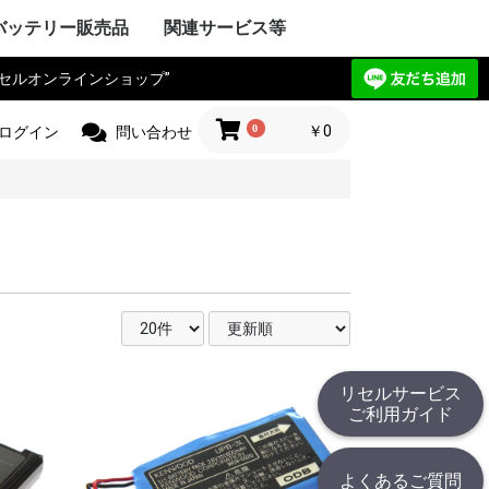
バッテリー販売品
関連サービス等
リセルオンラインショップ”
Y VAIO
ック
IBA
ple Mac
SIO
ctor
電気
Compaq
HARP
UBISHI
ーレット・パ
y ゲートウェ
CHI
itsu
ANYO
イサー
IA
 エーオープン
サス
セルボ
PSON
ma
G サムソン
novo
HJINSHA
ンピュータ
 ソーテッ
ER フロンティ
ソフト
HER
OPCON
KKIA
on JEC
ス PENTAX
OGAWA
ca
OLYMPUS
Trimble
er
jikura
 TAMAYA
HER
IX マイクロニ
イカ
CHI
測器
フルーク
ニクス
ーレット・パ
r+Frohlich
OKOGAWA
無線
ボッシュ
KEYENCE
ritsu
OLYMPUS
ANYO
IBA
mron
ノルタ
C
コン
a フジクラ
T
 Philips
HER
ita
 日立工機
ック電工
A 京セラ
ボッシュ
ヒルティー
UMI マクセ
IBA
ックス
 デウォルト
 ドレメル
 カクタス
 ロブテックス
クセン
IKURA
IA
ECKER ブラ
 スナップオン
ールランド
BARU
MAN アースマ
AOCK
ble
HINKO
e
スチール
r ストライカー
 オーボット
キス
HER
工業
ハイネ
 モリタ製作所
テック
エナックス
LM 富士フイル
業
jikura
ク電工 松
ル azbil
MAHA
トン
ック
ー技研
NDA 本田
ANYO
YATA
クル
E
ZUKI
daka
IMANO
ANMAR
ジャパン
モバイリー
awasaki
 GIANT
HER
NY
イ・ディー・エ
ック
 コメット
HARP
ctor JVC
uer アントン
コダック
コン
CANON
olaroid
イカ
X ペンタックス
LM 富士フイル
OLYMPUS
ノルタ
A シーアンド
ュアイ
ナイツ
ツァイス
和
A 京セラ
l サージテル
GMA
ON ポラリオ
n
IBA
リコー
HER
ケーションロ
pple
NY
ア
ック
HARP
SIO
PSON
OCERA
IBA
D ケンウッ
 オンキョー
cs テクニクス
ベンキュー
ード
OL ロジクー
SCAM
hnica
ビクター
デノン
 ローランド
HER
OCOMO
CHI
ーレット・パ
HARP
itsu
ック
SIO
IBA
ニー
アップル
 ファーウェイ
HER
ITIZEN
ス PENTAX
PSON
CANON
 brother
ーレット・パ
OLYMPUS
ック
ク
イコーインスツ
電子
MAX
SIO
密
メックス
HER
工業
 ENERGY
ic パナソニ
ーデータ
 ENAX
ロー・コクヨ
プライ
ipron
ーソリューシ
AN
HER
com
TSUBISHI
ック
ド
IBA
YAESU
itsu
LA モトロー
STANDARD
CHI
電気
ア
ctor
本無線機
OKI
ALINCO
機
無線機
工業
IWATSU
HARP
テック
ritsu
ANYO
本電信電話
OCERA
HER
 双葉電子工業
CINC 極東開
サンワ
 (旧 東京電
O
ic パナソニ
ーン
nryo
ritsu
HER
Y セグウェイ
CANON
ENSO
YAESU
PSON
フロンティア
SIO
HARP
ク
ック
 日通工
itsu
KEYENCE
ラ
ムデザイン
HER
ニー
ic パナソニ
ボッシュ
C コムテック
 トライウイン
 ガーミン
セイワ
AR セルスタ
r パイオニア
HER
HARP
yson
アンドデッカ
RD ツインバー
ク ナショ
ン
ANYO
CHI
IBA
x
研
DECKER
OSCH
イズ
イム 環境
ita
 レイコップ
KARCHER
オーヤマ
アンカー
HER
ック
LA モトロー
CHI
信機
電気
IBA
NY
HER
ック電工
テック
CHI
TSUBISHI
AIKO
ック
電気
ソフトエナジ
機
ター
ANYO
メルコテック
サフト
HER
ック
NYO・サン
ソフトエナジ
 ジーエスサ
テック
EIKO
X
co ナブテスコ
RD ツインバー
HER
カシオ
イコーインスツ
キャノン
シャープ
IM キングジム
ic パナソニ
HER
リア アイエピ
ブラウン
S フィリップス
ウォール
s カピラス
ic パナソニ
三洋電機
 オムロン
RD ツインバー
機
組電池パック製作見積
リセルバッテリー現物
カスタム加工サービス
社内で使用した備品の
バッテリーパック無償
c
t
c
リョービ
ッカー
 Rand
one
c
R
OBILLY
c
MINOLTA
c
D
c
c
c
D
ード
モ
電工
c
LA
&DECKER
c
c
c
（サンプル送付申込）
見積（送付申込）
販売品
回収
0
￥0
ログイン
問い合わせ
リセルサービス
ご利用ガイド
よくあるご質問