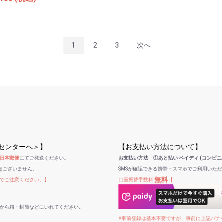
1
2
3
次へ
受センターへ＞】
【お支払い方法について】
日本郵便
にてご発送ください。
お支払い方法 ①あと払い ペイディ (コンビニ
はございません。
SMSが確認できる携帯・スマホでご利用いた
無料！
でご注意ください。】
口座振替手数料
から箱・封筒などにいれてください。
※事前登録は基本不要ですが、事前に上記バナー