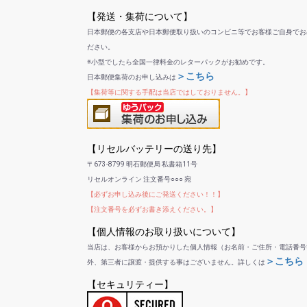
【発送・集荷について】
日本郵便の各支店や日本郵便取り扱いのコンビニ等でお客様ご自身でお
ださい。
※小型でしたら全国一律料金のレターパックがお勧めです。
＞こちら
日本郵便集荷のお申し込みは
【集荷等に関する手配は当店ではしておりません。】
【リセルバッテリーの送り先】
〒673-8799 明石郵便局 私書箱11号
リセルオンライン 注文番号○○○ 宛
【必ずお申し込み後にご発送ください！！】
【注文番号を必ずお書き添えください。】
【個人情報のお取り扱いについて】
当店は、お客様からお預かりした個人情報（お名前・ご住所・電話番号
＞こちら
外、第三者に譲渡・提供する事はございません。詳しくは
【セキュリティー】