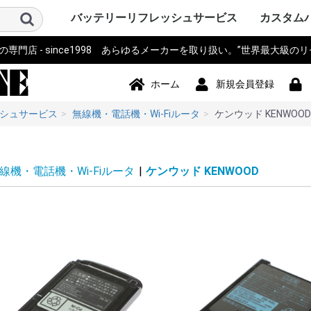
バッテリーリフレッシュサービス
カスタム
門店 - since1998 あらゆるメーカーを取り扱い。”世界最大級の
パソコン PC・サーバー・周辺機
測量機器
計測器・測定器・分析計
電動工具
作業機器・検査機器・整備
電動アシスト自転車・eBIKE・車
カメラ・ストロボ・ライト系・
アイボ AIBO SONY
ロボット・コントローラ
オーディオ・ビジュアル・モニ
スマホ・タブレット・PDA・そ
プリンター・スキャナー
電源モジュール・ポータブルバ
無線機・電話機・Wi-Fiルータ
ドローン・ラジコン・テレコ
パーソナルモビリティ・電動カ
ハンディーターミナル・コード
ナビ・自動車バイク アクセサリ
掃除機・洗浄機・空調関連
コードレスフォン
通信カラオケ・デンモク
誘導非常灯・住設警報機器
住宅設備・施設設備
バックアップ電源・UPS(無停電
事務機器・辞書・計算機・タイ
健康・美容家電
ポンプ
農業・園芸・除雪機
おもちゃ・楽器・釣具・レジャ
Panasonic SANYO FDK
その他
ソニー SON
パナソニ
東芝 TOSH
アップル Ap
ThinkPad
カシオ CA
ビクター Vi
NEC 日本
コンパック 
シャープ S
デル DELL
三菱 MITS
hp ヒュ
Gatewa
日立 HITA
富士通 Fuj
サンヨー S
ACER エ
アキア AK
AOPEN
ASUS ア
CLEVO 
エプソン E
飯山 iiya
SAMSUN
レノボ Le
工人舎 KO
マウスコ
オンキヨー
FRONTI
マイクロ
その他 OT
トプコン T
ソキア SO
ニコン Nik
ペンタック
横河 YOK
ライカ Lei
オリンパス 
トリンブル 
Giodimet
フジクラ Fu
タマヤ計測
その他 OT
MICRON
Leica ラ
日立 HITA
マルチ計
FLUKE 
テクトロ
A&D
hp ヒュ
Z+F Zolle
横河電機 Y
JRC 日本
岩通
BOSCH 
日置電機
キーエンス 
テルモ
アンリツ An
オリンパス 
TESTO
三洋電機 S
東芝 TOSH
オムロン o
コニカミ
日通工 NE
Nikon ニ
Fujikur
VeEX
KEYSIGH
フィリップス
その他 OT
マキタ mak
HiKOKI
パナソニ
KYOCER
BOSCH 
HILTI 
泉精器 IZ
東芝 TOSH
MAX マ
DEWALT
DREMEL
CACTUS
LOBTEX
EXEN エ
KTC
イクラ精機 
ダイア DA
BLACK&D
Snapon
インガソ
スバル SU
EARTH 
パオック P
Porter Ca
シンコー S
Milwauke
STIHL 
Stryke
ORBOT
REX レッ
HALL
その他 OT
古河電気
住友電工
三菱電機
HEINE 
MORITA
マイクロ
ENAX 
FUJIFI
富士電機
沖電気工
NEC
フジクラ Fu
パナソニッ
山武 アズビ
その他
ヤマハ YA
ブリジス
パナソニ
サンスタ
ホンダ HO
サンヨー S
ミヤタ MI
丸石サイ
AERO LIF
スズキ SU
ホダカ Ho
シマノ SH
ヤンマー Y
大河通商
カイホウ
トランス
Airwheel
NISSIN
カワサキ K
ジャイアント
その他 OT
ソニー SO
IDX ア
パナソニ
COMET
シャープ S
ビクター Vi
antonba
Kodak 
Nikon ニ
キャノン 
ポラロイド P
Leica ラ
PENTA
FUJIFI
オリンパス 
コニカミ
SEA&SE
フィッシ
NEITZ 
カール・
KOWA 興
KYOCER
SurgiTe
シグマ SI
POLARI
WelchAlly
Keldan
東芝 TOSH
Godox
RICOH 
その他 OT
コミュニ
NAO ナオ
その他
アップル A
ソニー SO
パイオニ
JBL
パナソニ
シャープ S
カシオ CA
エプソン E
京セラ KY
東芝 TOSH
NEC
CREATIVE
KENWOO
ONKYO
Techni
BOSE
BenQ 
TOA
ツインバ
LOGICO
TEAC TA
audio-tec
Victor 
DENON 
ROLAND
その他 OT
ドコモ D
au
NEC
日立 HITA
hp ヒュ
シャープ S
富士通 Fuj
パナソニ
カシオ CA
東芝 TOSH
SONY ソ
Apple 
HUAWEI
その他 OT
シチズン C
ペンタック
エプソン E
キャノン 
ブラザー工業
hp ヒュ
オリンパス 
パナソニ
東芝テッ
SII セ
リーダー
三栄電機
マックス 
カシオ CA
スター精
日本プリ
その他 OT
パコ電子
NEP
INSPIRED
Panason
アイ・オ
エナックス
バッファ
サンワサ
JTT
ニプロン N
RRCパワ
BMO JAP
その他 OT
アイコム I
三菱電機 MI
パナソニ
ケンウッ
東芝 TOSH
八重洲無線 
富士通 Fuj
MOTORO
VERTEX 
日立 HITA
NEC 日本
パイオニ
ビクター Vi
JRC 日
沖電気工業 
アルインコ 
新潟通信
JRC日本
松下通信
岩崎通信機 
シャープ S
信和ユニ
アンリツ An
サンヨー S
トヨコム
信和通信
TONO
KDDI
NTT 日
京セラ KY
その他 OT
DJI
Futaba
TOKIME
田宮模型
SANWA 
エニー
東芝テリー
JR PROP
大和機工
Panason
日本クレ
金陵電機 Ki
アンリツ An
長野工業
三菱
日立
QYSEA
その他 OT
ESWING
SEGWA
その他
キャノン 
デンソーD
八重洲無線 
エプソン E
NECイン
FURUNO
カシオ CA
シャープ S
東芝テッ
セイコー
DENSEI
symbol
パナソニ
Nitsuko
富士通 Fuj
キーエンス 
Welcat
モトロー
ウェルコ
その他 OT
SONY ソ
Panason
ユピテル
BOSCH 
COMTE
Trywin
GARMIN
KAIHOU
SEIWA 
CELLST
Pionee
その他 OT
シャープ S
ダイソン D
ブラック
TWINBI
iRobot
パナソニッ
ジョンソ
サンヨー S
日立 HITA
東芝 TOSH
Electrolu
株環境技
BLACK & 
ボッシュ B
GAIS ガ
ツカモトエ
CCP
マキタ mak
raycop
ケルヒャー 
アイリス
Anker 
その他 OT
パナソニ
MOTORO
日立 HITA
ナカヨ通
アイホン
タカコム
muTECH
NEC 日本
東芝 TOSH
ソニー SO
その他 OT
パナソニ
東芝ライ
古河電池
日立 HITA
三菱電機 MI
大光電機 D
オーデリ
岩崎電気
NEC 日本
三洋GS
新神戸電
TOA
日本ビク
GSユアサ
三洋電機 S
日本電池
ジーエス
ジーエス
その他 OT
パナソニ
三洋・SA
三洋GS
GSサフト
GSメルコ
セイコー S
LEXEL
LIXIL INA
Nabtes
TOEX
TOSO
TWINBI
その他 OT
APC
オムロン
NTT
その他
アマノ
CASIO 
SII セ
Canon 
SHARP 
KING J
Panason
その他 OT
TRIA ト
BRAUN 
PHILIP
WAHL 
Capillu
andis
OSTAR
Panason
SANYO 
マクセル
FLAX
OMRON
TWINBI
日立
ヒロセ電
ナリス
その他
器
椅子
投光器・顕微鏡
ター
の他端末
ッテリー
ン・リモコン
ート
リーダー
ー
電源装置)
ムレコーダー
ー
Panasoni
ッカード
イ
ク
ア
Microsof
クス
Tektronix
ッカード
Panasoni
RYOBI 
ル
ック&デ
Ingersoll
ン
ム
下電工
Bridgest
Panasoni
SUNSTA
maruishi
TRANS M
クス
Panasoni
バウアー
ム
KONICA 
シー
FISHEYE
ン
ボット
Panasoni
ド
TWINBIR
ル
ッカード
Panasoni
ッカード
Panasoni
ル
ック
ョンズ
Panasoni
KENWOO
ラ
スタンダ
NTTドコ
発
子工業)
ック 松下
Panasoni
MOTORO
ック
ー
ー BLACK
ド
ナル
技研
Panasoni
ラ
Panasoni
ー
Panasoni
ヨー
ー
フト
ド
ル
ック
ック 松下
ド
ホーム
新規会員登録
シュサービス
無線機・電話機・Wi-Fiルータ
ケンウッド KENWOOD
線機・電話機・Wi-Fiルータ
|
ケンウッド KENWOOD