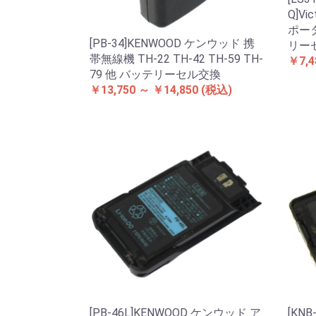
Q]V
ポー
[PB-34]KENWOOD ケンウッド 携
リー
帯無線機 TH-22 TH-42 TH-59 TH-
￥7,4
79 他 バッテリーセル交換
￥13,750 ～ ￥14,850
(税込)
[PB-46L]KENWOOD ケンウッド ア
[KN