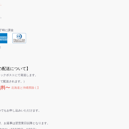
す。
す。
了時に課金
金
への配送について】
リックポストにて発送します。
して配送されます。）
無料〜
北海道と沖縄県除く】
つでもお申し込みいただけます。
付、お返事は翌営業日以降となります。