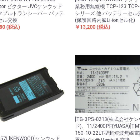
ictor ビクター JVCケンウッド
業務用無線機 TCP-123 TCP-
タブルトランシーバー バッテ
シリーズ 他 バッテリーセル
セル交換
(保護回路内臓Li-ionセル化)
80
(税込)
￥13,200
(税込)
[TG-3PS-0213(株式会社ケ
ド)、11/2400PF(YUASA)]TM
150-10-22LT型超短波無線
B-57L]KENWOOD ケンウッド
置他バッテリーセル交換