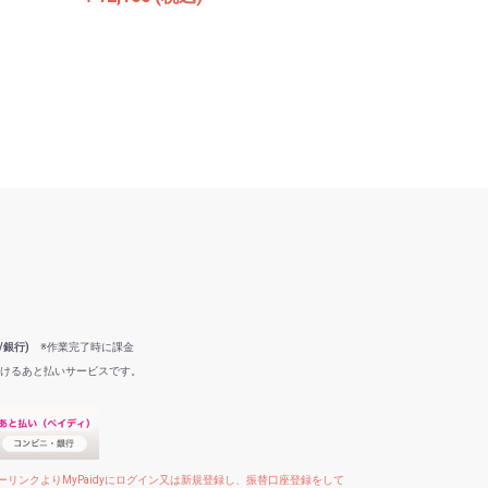
/銀行)
※作業完了時に課金
だけるあと払いサービスです。
リンクよりMyPaidyにログイン又は新規登録し、振替口座登録をして