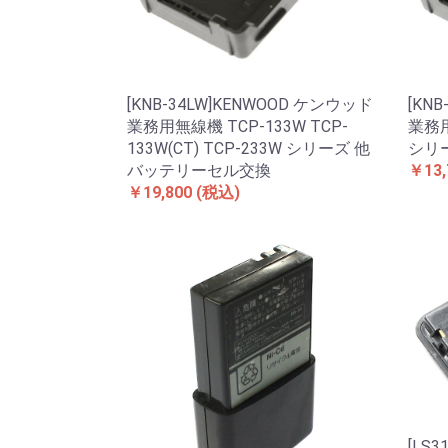
[KNB-34LW]KENWOOD ケンウッド
[KN
業務用無線機 TCP-133W TCP-
業務用
133W(CT) TCP-233W シリーズ 他
シリ
バッテリーセル交換
￥13,
￥19,800
(税込)
[LS3