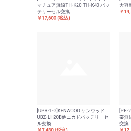
マチュア無線TH-K20 TH-K40 バッ
大容
テリーセル交換
￥14,
￥17,600
(税込)
[UPB-1-G]KENWOOD ケンウッド
[PB
UBZ-LH20B他ニカドバッテリーセ
帯無線
ル交換
交換
￥7,480
(税込)
￥12,