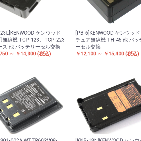
B-23L]KENWOOD ケンウッド
[PB-6]KENWOOD ケンウッ
無線機 TCP-123、TCP-223
チュア無線機 TH-45 他 バ
ーズ 他 バッテリーセル交換
ーセル交換
750 ～ ￥14,300
(税込)
￥12,100 ～ ￥15,400
(税込)
1801-002A WTTR60SV08-
[KNB-18N]KENWOOD ケン