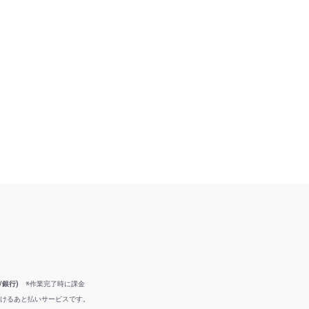
/銀行)
※作業完了時に課金
だけるあと払いサービスです。