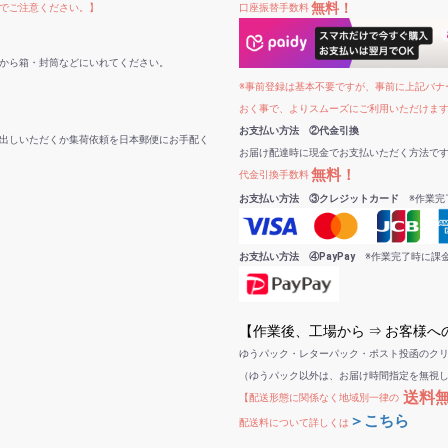
無料！
でご注意ください。】
口座振替手数料
から箱・封筒などにいれてください。
※事前登録は基本不要ですが、事前に上記バナー
おく事で、よりスムーズにご利用いただけま
お支払い方法 ②代金引換
出しいただくか集荷依頼を日本郵便にお手配く
お届け配達時に現金でお支払いただく方法で
無料！
代金引換手数料
お支払い方法 ③クレジットカード
※作業完
お支払い方法 ④PayPay
※作業完了時に課
【作業後、工場から ⇒ お客様
ゆうパック・レターパック・ポスト投函のク
（ゆうパック以外は、お届け時間指定を無視
送料
【配送形態に関係なく地域別一律の
＞こちら
配送料について詳しくは