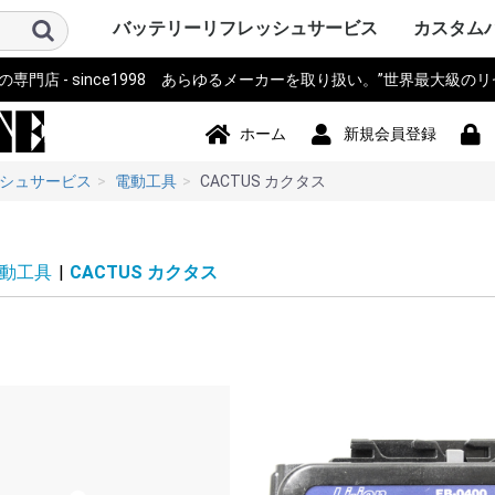
バッテリーリフレッシュサービス
カスタム
門店 - since1998 あらゆるメーカーを取り扱い。”世界最大級の
パソコン PC・サーバー・周辺機
測量機器
計測器・測定器・分析計
電動工具
作業機器・検査機器・整備
電動アシスト自転車・eBIKE・車
カメラ・ストロボ・ライト系・
アイボ AIBO SONY
ロボット・コントローラ
オーディオ・ビジュアル・モニ
スマホ・タブレット・PDA・そ
プリンター・スキャナー
電源モジュール・ポータブルバ
無線機・電話機・Wi-Fiルータ
ドローン・ラジコン・テレコ
パーソナルモビリティ・電動カ
ハンディーターミナル・コード
ナビ・自動車バイク アクセサリ
掃除機・洗浄機・空調関連
コードレスフォン
通信カラオケ・デンモク
誘導非常灯・住設警報機器
住宅設備・施設設備
バックアップ電源・UPS(無停電
事務機器・辞書・計算機・タイ
健康・美容家電
ポンプ
農業・園芸・除雪機
おもちゃ・楽器・釣具・レジャ
Panasonic SANYO FDK
その他
ソニー SON
パナソニ
東芝 TOSH
アップル Ap
ThinkPad
カシオ CA
ビクター Vi
NEC 日本
コンパック 
シャープ S
デル DELL
三菱 MITS
hp ヒュ
Gatewa
日立 HITA
富士通 Fuj
サンヨー S
ACER エ
アキア AK
AOPEN
ASUS ア
CLEVO 
エプソン E
飯山 iiya
SAMSUN
レノボ Le
工人舎 KO
マウスコ
オンキヨー
FRONTI
マイクロ
その他 OT
トプコン T
ソキア SO
ニコン Nik
ペンタック
横河 YOK
ライカ Lei
オリンパス 
トリンブル 
Giodimet
フジクラ Fu
タマヤ計測
その他 OT
MICRON
Leica ラ
日立 HITA
マルチ計
FLUKE 
テクトロ
A&D
hp ヒュ
Z+F Zolle
横河電機 Y
JRC 日本
岩通
BOSCH 
日置電機
キーエンス 
テルモ
アンリツ An
オリンパス 
TESTO
三洋電機 S
東芝 TOSH
オムロン o
コニカミ
日通工 NE
Nikon ニ
Fujikur
VeEX
KEYSIGH
フィリップス
その他 OT
マキタ mak
HiKOKI
パナソニ
KYOCER
BOSCH 
HILTI 
泉精器 IZ
東芝 TOSH
MAX マ
DEWALT
DREMEL
CACTUS
LOBTEX
EXEN エ
KTC
イクラ精機 
ダイア DA
BLACK&D
Snapon
インガソ
スバル SU
EARTH 
パオック P
Porter Ca
シンコー S
Milwauke
STIHL 
Stryke
ORBOT
REX レッ
HALL
その他 OT
古河電気
住友電工
三菱電機
HEINE 
MORITA
マイクロ
ENAX 
FUJIFI
富士電機
沖電気工
NEC
フジクラ Fu
パナソニッ
山武 アズビ
その他
ヤマハ YA
ブリジス
パナソニ
サンスタ
ホンダ HO
サンヨー S
ミヤタ MI
丸石サイ
AERO LIF
スズキ SU
ホダカ Ho
シマノ SH
ヤンマー Y
大河通商
カイホウ
トランス
Airwheel
NISSIN
カワサキ K
ジャイアント
その他 OT
ソニー SO
IDX ア
パナソニ
COMET
シャープ S
ビクター Vi
antonba
Kodak 
Nikon ニ
キャノン 
ポラロイド P
Leica ラ
PENTA
FUJIFI
オリンパス 
コニカミ
SEA&SE
フィッシ
NEITZ 
カール・
KOWA 興
KYOCER
SurgiTe
シグマ SI
POLARI
WelchAlly
Keldan
東芝 TOSH
Godox
RICOH 
その他 OT
コミュニ
NAO ナオ
その他
アップル A
ソニー SO
パイオニ
JBL
パナソニ
シャープ S
カシオ CA
エプソン E
京セラ KY
東芝 TOSH
NEC
CREATIVE
KENWOO
ONKYO
Techni
BOSE
BenQ 
TOA
ツインバ
LOGICO
TEAC TA
audio-tec
Victor 
DENON 
ROLAND
その他 OT
ドコモ D
au
NEC
日立 HITA
hp ヒュ
シャープ S
富士通 Fuj
パナソニ
カシオ CA
東芝 TOSH
SONY ソ
Apple 
HUAWEI
その他 OT
シチズン C
ペンタック
エプソン E
キャノン 
ブラザー工業
hp ヒュ
オリンパス 
パナソニ
東芝テッ
SII セ
リーダー
三栄電機
マックス 
カシオ CA
スター精
日本プリ
その他 OT
パコ電子
NEP
INSPIRED
Panason
アイ・オ
エナックス
バッファ
サンワサ
JTT
ニプロン N
RRCパワ
BMO JAP
その他 OT
アイコム I
三菱電機 MI
パナソニ
ケンウッ
東芝 TOSH
八重洲無線 
富士通 Fuj
MOTORO
VERTEX 
日立 HITA
NEC 日本
パイオニ
ビクター Vi
JRC 日
沖電気工業 
アルインコ 
新潟通信
JRC日本
松下通信
岩崎通信機 
シャープ S
信和ユニ
アンリツ An
サンヨー S
トヨコム
信和通信
TONO
KDDI
NTT 日
京セラ KY
その他 OT
DJI
Futaba
TOKIME
田宮模型
SANWA 
エニー
東芝テリー
JR PROP
大和機工
Panason
日本クレ
金陵電機 Ki
アンリツ An
長野工業
三菱
日立
QYSEA
その他 OT
ESWING
SEGWA
その他
キャノン 
デンソーD
八重洲無線 
エプソン E
NECイン
FURUNO
カシオ CA
シャープ S
東芝テッ
セイコー
DENSEI
symbol
パナソニ
Nitsuko
富士通 Fuj
キーエンス 
Welcat
モトロー
ウェルコ
その他 OT
SONY ソ
Panason
ユピテル
BOSCH 
COMTE
Trywin
GARMIN
KAIHOU
SEIWA 
CELLST
Pionee
その他 OT
シャープ S
ダイソン D
ブラック
TWINBI
iRobot
パナソニッ
ジョンソ
サンヨー S
日立 HITA
東芝 TOSH
Electrolu
株環境技
BLACK & 
ボッシュ B
GAIS ガ
ツカモトエ
CCP
マキタ mak
raycop
ケルヒャー 
アイリス
Anker 
その他 OT
パナソニ
MOTORO
日立 HITA
ナカヨ通
アイホン
タカコム
muTECH
NEC 日本
東芝 TOSH
ソニー SO
その他 OT
パナソニ
東芝ライ
古河電池
日立 HITA
三菱電機 MI
大光電機 D
オーデリ
岩崎電気
NEC 日本
三洋GS
新神戸電
TOA
日本ビク
GSユアサ
三洋電機 S
日本電池
ジーエス
ジーエス
その他 OT
パナソニ
三洋・SA
三洋GS
GSサフト
GSメルコ
セイコー S
LEXEL
LIXIL INA
Nabtes
TOEX
TOSO
TWINBI
その他 OT
APC
オムロン
NTT
その他
アマノ
CASIO 
SII セ
Canon 
SHARP 
KING J
Panason
その他 OT
TRIA ト
BRAUN 
PHILIP
WAHL 
Capillu
andis
OSTAR
Panason
SANYO 
マクセル
FLAX
OMRON
TWINBI
日立
ヒロセ電
ナリス
その他
器
椅子
投光器・顕微鏡
ター
の他端末
ッテリー
ン・リモコン
ート
リーダー
ー
電源装置)
ムレコーダー
ー
Panasoni
ッカード
イ
ク
ア
Microsof
クス
Tektronix
ッカード
Panasoni
RYOBI 
ル
ック&デ
Ingersoll
ン
ム
下電工
Bridgest
Panasoni
SUNSTA
maruishi
TRANS M
クス
Panasoni
バウアー
ム
KONICA 
シー
FISHEYE
ン
ボット
Panasoni
ド
TWINBIR
ル
ッカード
Panasoni
ッカード
Panasoni
ル
ック
ョンズ
Panasoni
KENWOO
ラ
スタンダ
NTTドコ
発
子工業)
ック 松下
Panasoni
MOTORO
ック
ー
ー BLACK
ド
ナル
技研
Panasoni
ラ
Panasoni
ー
Panasoni
ヨー
ー
フト
ド
ル
ック
ック 松下
ド
ホーム
新規会員登録
シュサービス
電動工具
CACTUS カクタス
動工具
|
CACTUS カクタス