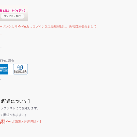
リンクよりMyPaidyにログイン又は新規登録し、振替口座登録をして
す。
す。
了時に課金
金
への配送について】
リックポストにて発送します。
して配送されます。）
無料〜
北海道と沖縄県除く】