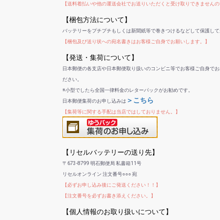
【送料着払いや他の運送会社でお送りいただくと受け取りできませんの
【梱包方法について】
バッテリーをプチプチもしくは新聞紙等で巻きつけるなどして保護して
【梱包及び送り状への宛名書きはお客様ご自身でお願いします。】
【発送・集荷について】
日本郵便の各支店や日本郵便取り扱いのコンビニ等でお客様ご自身でお
ださい。
※小型でしたら全国一律料金のレターパックがお勧めです。
＞こちら
日本郵便集荷のお申し込みは
【集荷等に関する手配は当店ではしておりません。】
【リセルバッテリーの送り先】
〒673-8799 明石郵便局 私書箱11号
リセルオンライン 注文番号○○○ 宛
【必ずお申し込み後にご発送ください！！】
【注文番号を必ずお書き添えください。】
【個人情報のお取り扱いについて】