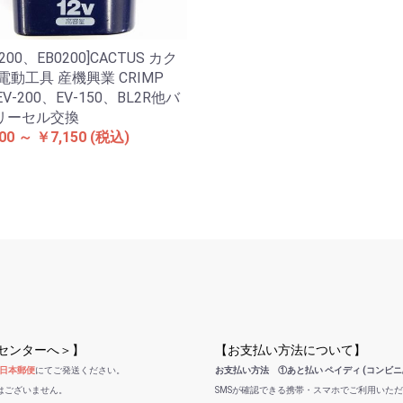
0200、EB0200]CACTUS カク
電動工具 産機興業 CRIMP
EV-200、EV-150、BL2R他バ
リーセル交換
00 ～ ￥7,150
(税込)
受センターへ＞】
【お支払い方法について】
日本郵便
にてご発送ください。
お支払い方法 ①あと払い ペイディ (コンビニ
はございません。
SMSが確認できる携帯・スマホでご利用いた