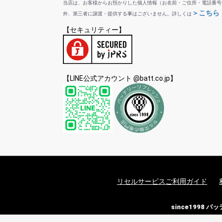
当店は、お客様からお預かりした個人情報（お名前・ご住所・電話番号
＞こちら
外、第三者に譲渡・提供する事はございません。詳しくは
【セキュリティー】
【LINE公式アカウント @batt.co.jp】
リセルサービスご利用ガイド
since1998 