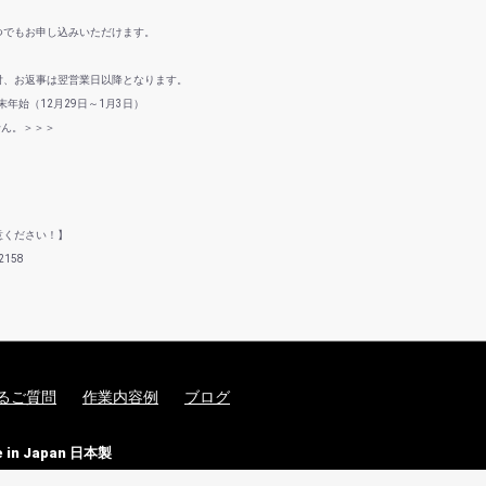
つでもお申し込みいただけます。
付、お返事は翌営業日以降となります。
年始（12月29日～1月3日）
せん。＞＞＞
意ください！】
158
るご質問
作業内容例
ブログ
n Japan 日本製