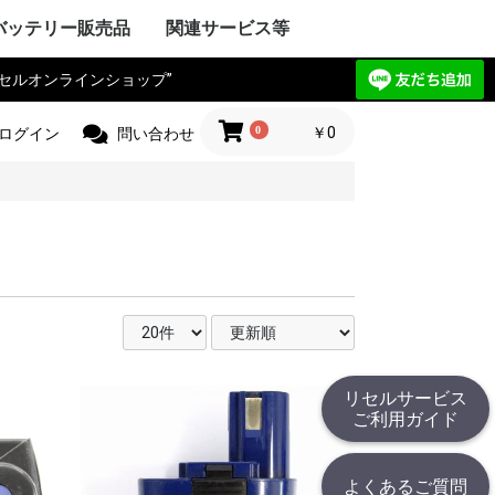
バッテリー販売品
関連サービス等
リセルオンラインショップ”
Y VAIO
ック
IBA
ple Mac
SIO
ctor
電気
Compaq
HARP
UBISHI
ーレット・パ
y ゲートウェ
CHI
itsu
ANYO
イサー
IA
 エーオープン
サス
セルボ
PSON
ma
G サムソン
novo
HJINSHA
ンピュータ
 ソーテッ
ER フロンティ
ソフト
HER
OPCON
KKIA
on JEC
ス PENTAX
OGAWA
ca
OLYMPUS
Trimble
er
jikura
 TAMAYA
HER
IX マイクロニ
イカ
CHI
測器
フルーク
ニクス
ーレット・パ
r+Frohlich
OKOGAWA
無線
ボッシュ
KEYENCE
ritsu
OLYMPUS
ANYO
IBA
mron
ノルタ
C
コン
a フジクラ
T
 Philips
HER
ita
 日立工機
ック電工
A 京セラ
ボッシュ
ヒルティー
UMI マクセ
IBA
ックス
 デウォルト
 ドレメル
 カクタス
 ロブテックス
クセン
IKURA
IA
ECKER ブラ
 スナップオン
ールランド
BARU
MAN アースマ
AOCK
ble
HINKO
e
スチール
r ストライカー
 オーボット
キス
HER
工業
ハイネ
 モリタ製作所
テック
エナックス
LM 富士フイル
業
jikura
ク電工 松
ル azbil
MAHA
トン
ック
ー技研
NDA 本田
ANYO
YATA
クル
E
ZUKI
daka
IMANO
ANMAR
ジャパン
モバイリー
awasaki
 GIANT
HER
NY
イ・ディー・エ
ック
 コメット
HARP
ctor JVC
uer アントン
コダック
コン
CANON
olaroid
イカ
X ペンタックス
LM 富士フイル
OLYMPUS
ノルタ
A シーアンド
ュアイ
ナイツ
ツァイス
和
A 京セラ
l サージテル
GMA
ON ポラリオ
n
IBA
リコー
HER
ケーションロ
pple
NY
ア
ック
HARP
SIO
PSON
OCERA
IBA
D ケンウッ
 オンキョー
cs テクニクス
ベンキュー
ード
OL ロジクー
SCAM
hnica
ビクター
デノン
 ローランド
HER
OCOMO
CHI
ーレット・パ
HARP
itsu
ック
SIO
IBA
ニー
アップル
 ファーウェイ
HER
ITIZEN
ス PENTAX
PSON
CANON
 brother
ーレット・パ
OLYMPUS
ック
ク
イコーインスツ
電子
MAX
SIO
密
メックス
HER
工業
 ENERGY
ic パナソニ
ーデータ
 ENAX
ロー・コクヨ
プライ
ipron
ーソリューシ
AN
HER
com
TSUBISHI
ック
ド
IBA
YAESU
itsu
LA モトロー
STANDARD
CHI
電気
ア
ctor
本無線機
OKI
ALINCO
機
無線機
工業
IWATSU
HARP
テック
ritsu
ANYO
本電信電話
OCERA
HER
 双葉電子工業
CINC 極東開
サンワ
 (旧 東京電
O
ic パナソニ
ーン
nryo
ritsu
HER
Y セグウェイ
CANON
ENSO
YAESU
PSON
フロンティア
SIO
HARP
ク
ック
 日通工
itsu
KEYENCE
ラ
ムデザイン
HER
ニー
ic パナソニ
ボッシュ
C コムテック
 トライウイン
 ガーミン
セイワ
AR セルスタ
r パイオニア
HER
HARP
yson
アンドデッカ
RD ツインバー
ク ナショ
ン
ANYO
CHI
IBA
x
研
DECKER
OSCH
イズ
イム 環境
ita
 レイコップ
KARCHER
オーヤマ
アンカー
HER
ック
LA モトロー
CHI
信機
電気
IBA
NY
HER
ック電工
テック
CHI
TSUBISHI
AIKO
ック
電気
ソフトエナジ
機
ター
ANYO
メルコテック
サフト
HER
ック
NYO・サン
ソフトエナジ
 ジーエスサ
テック
EIKO
X
co ナブテスコ
RD ツインバー
HER
カシオ
イコーインスツ
キャノン
シャープ
IM キングジム
ic パナソニ
HER
リア アイエピ
ブラウン
S フィリップス
ウォール
s カピラス
ic パナソニ
三洋電機
 オムロン
RD ツインバー
機
組電池パック製作見積
リセルバッテリー現物
カスタム加工サービス
社内で使用した備品の
バッテリーパック無償
c
t
c
リョービ
ッカー
 Rand
one
c
R
OBILLY
c
MINOLTA
c
D
c
c
c
D
ード
モ
電工
c
LA
&DECKER
c
c
c
（サンプル送付申込）
見積（送付申込）
販売品
回収
0
￥0
ログイン
問い合わせ
リセルサービス
ご利用ガイド
よくあるご質問