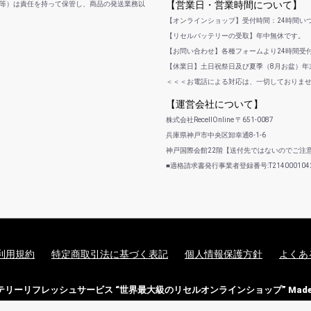
【営業日・営業時間について】
等）は責任を持って保管し、商品の発送業務以
【オンラインショップ】受付時間：24時間い
【リセルバッテリーの受取】年中無休です。
【お問い合わせ】各種フォームより24時間受
【休業日】土日祝祭日及び夏季（8月お盆）年末
＜＜＜お電話による対応は、一切しておりま
【運営会社について】
株式会社RecellOnline 〒651-0087
兵庫県神戸市中央区卸幸通8-1-6
神戸国際会館22階【送付先ではないのでご注
■適格請求書発行事業者登録番号:T2140001042
利用規約
特定商取引法に基づく表記
個人情報保護方針
よくあ
バッテリーリフレッシュサービス “世界最大級のリセルオンラインショップ” Made i