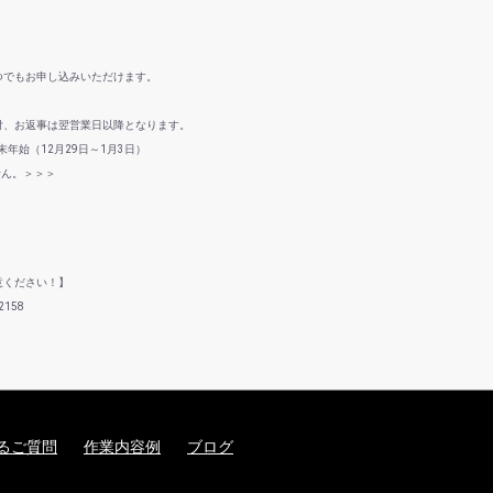
つでもお申し込みいただけます。
付、お返事は翌営業日以降となります。
年始（12月29日～1月3日）
せん。＞＞＞
意ください！】
158
るご質問
作業内容例
ブログ