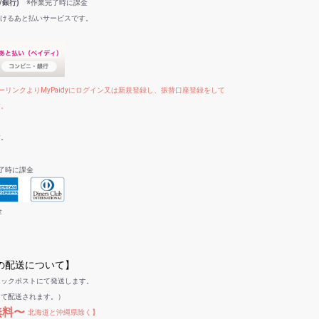
/銀行)
※作業完了時に課金
だけるあと払いサービスです。
リンクよりMyPaidyにログイン又は新規登録し、振替口座登録をして
す。
す。
了時に課金
金
への配送について】
リックポストにて発送します。
して配送されます。）
無料〜
北海道と沖縄県除く】