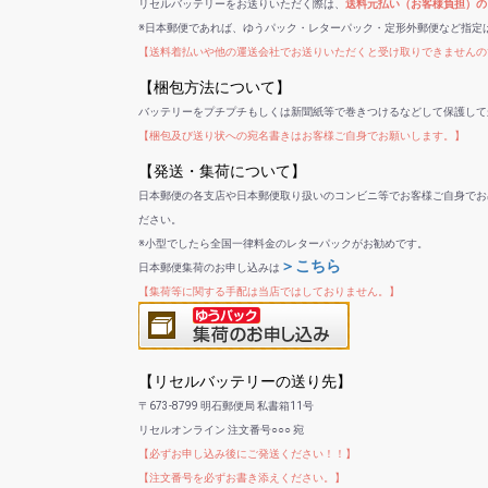
リセルバッテリーをお送りいただく際は、
送料元払い（お客様負担）の
※日本郵便であれば、ゆうパック・レターパック・定形外郵便など指定
【送料着払いや他の運送会社でお送りいただくと受け取りできませんの
【梱包方法について】
バッテリーをプチプチもしくは新聞紙等で巻きつけるなどして保護して
【梱包及び送り状への宛名書きはお客様ご自身でお願いします。】
【発送・集荷について】
日本郵便の各支店や日本郵便取り扱いのコンビニ等でお客様ご自身でお
ださい。
※小型でしたら全国一律料金のレターパックがお勧めです。
＞こちら
日本郵便集荷のお申し込みは
【集荷等に関する手配は当店ではしておりません。】
【リセルバッテリーの送り先】
〒673-8799 明石郵便局 私書箱11号
リセルオンライン 注文番号○○○ 宛
【必ずお申し込み後にご発送ください！！】
【注文番号を必ずお書き添えください。】