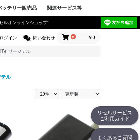
バッテリー販売品
関連サービス等
リセルオンラインショップ”
Y VAIO
ック
IBA
ple Mac
SIO
ctor
電気
Compaq
HARP
UBISHI
ーレット・パ
y ゲートウェ
CHI
itsu
ANYO
イサー
IA
 エーオープン
サス
セルボ
PSON
ma
G サムソン
novo
HJINSHA
ンピュータ
 ソーテッ
ER フロンティ
ソフト
HER
OPCON
KKIA
on JEC
ス PENTAX
OGAWA
ca
OLYMPUS
Trimble
er
jikura
 TAMAYA
HER
IX マイクロニ
イカ
CHI
測器
フルーク
ニクス
ーレット・パ
r+Frohlich
OKOGAWA
無線
ボッシュ
KEYENCE
ritsu
OLYMPUS
ANYO
IBA
mron
ノルタ
C
コン
a フジクラ
T
 Philips
HER
ita
 日立工機
ック電工
A 京セラ
ボッシュ
ヒルティー
UMI マクセ
IBA
ックス
 デウォルト
 ドレメル
 カクタス
 ロブテックス
クセン
IKURA
IA
ECKER ブラ
 スナップオン
ールランド
BARU
MAN アースマ
AOCK
ble
HINKO
e
スチール
r ストライカー
 オーボット
キス
HER
工業
ハイネ
 モリタ製作所
テック
エナックス
LM 富士フイル
業
jikura
ク電工 松
ル azbil
MAHA
トン
ック
ー技研
NDA 本田
ANYO
YATA
クル
E
ZUKI
daka
IMANO
ANMAR
ジャパン
モバイリー
awasaki
 GIANT
HER
NY
イ・ディー・エ
ック
 コメット
HARP
ctor JVC
uer アントン
コダック
コン
CANON
olaroid
イカ
X ペンタックス
LM 富士フイル
OLYMPUS
ノルタ
A シーアンド
ュアイ
ナイツ
ツァイス
和
A 京セラ
l サージテル
GMA
ON ポラリオ
n
IBA
リコー
HER
ケーションロ
pple
NY
ア
ック
HARP
SIO
PSON
OCERA
IBA
D ケンウッ
 オンキョー
cs テクニクス
ベンキュー
ード
OL ロジクー
SCAM
hnica
ビクター
デノン
 ローランド
HER
OCOMO
CHI
ーレット・パ
HARP
itsu
ック
SIO
IBA
ニー
アップル
 ファーウェイ
HER
ITIZEN
ス PENTAX
PSON
CANON
 brother
ーレット・パ
OLYMPUS
ック
ク
イコーインスツ
電子
MAX
SIO
密
メックス
HER
工業
 ENERGY
ic パナソニ
ーデータ
 ENAX
ロー・コクヨ
プライ
ipron
ーソリューシ
AN
HER
com
TSUBISHI
ック
ド
IBA
YAESU
itsu
LA モトロー
STANDARD
CHI
電気
ア
ctor
本無線機
OKI
ALINCO
機
無線機
工業
IWATSU
HARP
テック
ritsu
ANYO
本電信電話
OCERA
HER
 双葉電子工業
CINC 極東開
サンワ
 (旧 東京電
O
ic パナソニ
ーン
nryo
ritsu
HER
Y セグウェイ
CANON
ENSO
YAESU
PSON
フロンティア
SIO
HARP
ク
ック
 日通工
itsu
KEYENCE
ラ
ムデザイン
HER
ニー
ic パナソニ
ボッシュ
C コムテック
 トライウイン
 ガーミン
セイワ
AR セルスタ
r パイオニア
HER
HARP
yson
アンドデッカ
RD ツインバー
ク ナショ
ン
ANYO
CHI
IBA
x
研
DECKER
OSCH
イズ
イム 環境
ita
 レイコップ
KARCHER
オーヤマ
アンカー
HER
ック
LA モトロー
CHI
信機
電気
IBA
NY
HER
ック電工
テック
CHI
TSUBISHI
AIKO
ック
電気
ソフトエナジ
機
ター
ANYO
メルコテック
サフト
HER
ック
NYO・サン
ソフトエナジ
 ジーエスサ
テック
EIKO
X
co ナブテスコ
RD ツインバー
HER
カシオ
イコーインスツ
キャノン
シャープ
IM キングジム
ic パナソニ
HER
リア アイエピ
ブラウン
S フィリップス
ウォール
s カピラス
ic パナソニ
三洋電機
 オムロン
RD ツインバー
機
組電池パック製作見積
リセルバッテリー現物
カスタム加工サービス
社内で使用した備品の
バッテリーパック無償
c
t
c
リョービ
ッカー
 Rand
one
c
R
OBILLY
c
MINOLTA
c
D
c
c
c
D
ード
モ
電工
c
LA
&DECKER
c
c
c
（サンプル送付申込）
見積（送付申込）
販売品
回収
0
￥0
ログイン
問い合わせ
giTel サージテル
ージテル
リセルサービス
ご利用ガイド
よくあるご質問