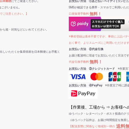
日本郵便
にてご発送ください。
お支払い方法 ①あと払い ペイディ (コンビニ
はございません。
SMSが確認できる携帯・スマホでご利用いた
無料！
でご注意ください。】
口座振替手数料
から箱・封筒などにいれてください。
※事前登録は基本不要ですが、事前に上記バナー
おく事で、よりスムーズにご利用いただけま
お支払い方法 ②代金引換
出しいただくか集荷依頼を日本郵便にお手配く
お届け配達時に現金でお支払いただく方法で
無料！
代金引換手数料
お支払い方法 ③クレジットカード
※作業完
お支払い方法 ④PayPay
※作業完了時に課
【作業後、工場から ⇒ お客様
ゆうパック・レターパック・ポスト投函のク
（ゆうパック以外は、お届け時間指定を無視
送料
【配送形態に関係なく地域別一律の