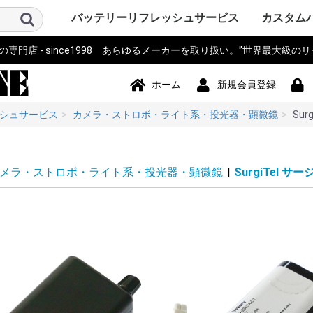
バッテリーリフレッシュサービス
カスタム
門店 - since1998 あらゆるメーカーを取り扱い。”世界最大級の
パソコン PC・サーバー・周辺機
測量機器
計測器・測定器・分析計
電動工具
作業機器・検査機器・整備
電動アシスト自転車・eBIKE・車
カメラ・ストロボ・ライト系・
アイボ AIBO SONY
ロボット・コントローラ
オーディオ・ビジュアル・モニ
スマホ・タブレット・PDA・そ
プリンター・スキャナー
電源モジュール・ポータブルバ
無線機・電話機・Wi-Fiルータ
ドローン・ラジコン・テレコ
パーソナルモビリティ・電動カ
ハンディーターミナル・コード
ナビ・自動車バイク アクセサリ
掃除機・洗浄機・空調関連
コードレスフォン
通信カラオケ・デンモク
誘導非常灯・住設警報機器
住宅設備・施設設備
バックアップ電源・UPS(無停電
事務機器・辞書・計算機・タイ
健康・美容家電
ポンプ
農業・園芸・除雪機
おもちゃ・楽器・釣具・レジャ
Panasonic SANYO FDK
その他
ソニー SON
パナソニ
東芝 TOSH
アップル Ap
ThinkPad
カシオ CA
ビクター Vi
NEC 日本
コンパック 
シャープ S
デル DELL
三菱 MITS
hp ヒュ
Gatewa
日立 HITA
富士通 Fuj
サンヨー S
ACER エ
アキア AK
AOPEN
ASUS ア
CLEVO 
エプソン E
飯山 iiya
SAMSUN
レノボ Le
工人舎 KO
マウスコ
オンキヨー
FRONTI
マイクロ
その他 OT
トプコン T
ソキア SO
ニコン Nik
ペンタック
横河 YOK
ライカ Lei
オリンパス 
トリンブル 
Giodimet
フジクラ Fu
タマヤ計測
その他 OT
MICRON
Leica ラ
日立 HITA
マルチ計
FLUKE 
テクトロ
A&D
hp ヒュ
Z+F Zolle
横河電機 Y
JRC 日本
岩通
BOSCH 
日置電機
キーエンス 
テルモ
アンリツ An
オリンパス 
TESTO
三洋電機 S
東芝 TOSH
オムロン o
コニカミ
日通工 NE
Nikon ニ
Fujikur
VeEX
KEYSIGH
フィリップス
その他 OT
マキタ mak
HiKOKI
パナソニ
KYOCER
BOSCH 
HILTI 
泉精器 IZ
東芝 TOSH
MAX マ
DEWALT
DREMEL
CACTUS
LOBTEX
EXEN エ
KTC
イクラ精機 
ダイア DA
BLACK&D
Snapon
インガソ
スバル SU
EARTH 
パオック P
Porter Ca
シンコー S
Milwauke
STIHL 
Stryke
ORBOT
REX レッ
HALL
その他 OT
古河電気
住友電工
三菱電機
HEINE 
MORITA
マイクロ
ENAX 
FUJIFI
富士電機
沖電気工
NEC
フジクラ Fu
パナソニッ
山武 アズビ
その他
ヤマハ YA
ブリジス
パナソニ
サンスタ
ホンダ HO
サンヨー S
ミヤタ MI
丸石サイ
AERO LIF
スズキ SU
ホダカ Ho
シマノ SH
ヤンマー Y
大河通商
カイホウ
トランス
Airwheel
NISSIN
カワサキ K
ジャイアント
その他 OT
ソニー SO
IDX ア
パナソニ
COMET
シャープ S
ビクター Vi
antonba
Kodak 
Nikon ニ
キャノン 
ポラロイド P
Leica ラ
PENTA
FUJIFI
オリンパス 
コニカミ
SEA&SE
フィッシ
NEITZ 
カール・
KOWA 興
KYOCER
SurgiTe
シグマ SI
POLARI
WelchAlly
Keldan
東芝 TOSH
Godox
RICOH 
その他 OT
コミュニ
NAO ナオ
その他
アップル A
ソニー SO
パイオニ
JBL
パナソニ
シャープ S
カシオ CA
エプソン E
京セラ KY
東芝 TOSH
NEC
CREATIVE
KENWOO
ONKYO
Techni
BOSE
BenQ 
TOA
ツインバ
LOGICO
TEAC TA
audio-tec
Victor 
DENON 
ROLAND
その他 OT
ドコモ D
au
NEC
日立 HITA
hp ヒュ
シャープ S
富士通 Fuj
パナソニ
カシオ CA
東芝 TOSH
SONY ソ
Apple 
HUAWEI
その他 OT
シチズン C
ペンタック
エプソン E
キャノン 
ブラザー工業
hp ヒュ
オリンパス 
パナソニ
東芝テッ
SII セ
リーダー
三栄電機
マックス 
カシオ CA
スター精
日本プリ
その他 OT
パコ電子
NEP
INSPIRED
Panason
アイ・オ
エナックス
バッファ
サンワサ
JTT
ニプロン N
RRCパワ
BMO JAP
その他 OT
アイコム I
三菱電機 MI
パナソニ
ケンウッ
東芝 TOSH
八重洲無線 
富士通 Fuj
MOTORO
VERTEX 
日立 HITA
NEC 日本
パイオニ
ビクター Vi
JRC 日
沖電気工業 
アルインコ 
新潟通信
JRC日本
松下通信
岩崎通信機 
シャープ S
信和ユニ
アンリツ An
サンヨー S
トヨコム
信和通信
TONO
KDDI
NTT 日
京セラ KY
その他 OT
DJI
Futaba
TOKIME
田宮模型
SANWA 
エニー
東芝テリー
JR PROP
大和機工
Panason
日本クレ
金陵電機 Ki
アンリツ An
長野工業
三菱
日立
QYSEA
その他 OT
ESWING
SEGWA
その他
キャノン 
デンソーD
八重洲無線 
エプソン E
NECイン
FURUNO
カシオ CA
シャープ S
東芝テッ
セイコー
DENSEI
symbol
パナソニ
Nitsuko
富士通 Fuj
キーエンス 
Welcat
モトロー
ウェルコ
その他 OT
SONY ソ
Panason
ユピテル
BOSCH 
COMTE
Trywin
GARMIN
KAIHOU
SEIWA 
CELLST
Pionee
その他 OT
シャープ S
ダイソン D
ブラック
TWINBI
iRobot
パナソニッ
ジョンソ
サンヨー S
日立 HITA
東芝 TOSH
Electrolu
株環境技
BLACK & 
ボッシュ B
GAIS ガ
ツカモトエ
CCP
マキタ mak
raycop
ケルヒャー 
アイリス
Anker 
その他 OT
パナソニ
MOTORO
日立 HITA
ナカヨ通
アイホン
タカコム
muTECH
NEC 日本
東芝 TOSH
ソニー SO
その他 OT
パナソニ
東芝ライ
古河電池
日立 HITA
三菱電機 MI
大光電機 D
オーデリ
岩崎電気
NEC 日本
三洋GS
新神戸電
TOA
日本ビク
GSユアサ
三洋電機 S
日本電池
ジーエス
ジーエス
その他 OT
パナソニ
三洋・SA
三洋GS
GSサフト
GSメルコ
セイコー S
LEXEL
LIXIL INA
Nabtes
TOEX
TOSO
TWINBI
その他 OT
APC
オムロン
NTT
その他
アマノ
CASIO 
SII セ
Canon 
SHARP 
KING J
Panason
その他 OT
TRIA ト
BRAUN 
PHILIP
WAHL 
Capillu
andis
OSTAR
Panason
SANYO 
マクセル
FLAX
OMRON
TWINBI
日立
ヒロセ電
ナリス
その他
器
椅子
投光器・顕微鏡
ター
の他端末
ッテリー
ン・リモコン
ート
リーダー
ー
電源装置)
ムレコーダー
ー
Panasoni
ッカード
イ
ク
ア
Microsof
クス
Tektronix
ッカード
Panasoni
RYOBI 
ル
ック&デ
Ingersoll
ン
ム
下電工
Bridgest
Panasoni
SUNSTA
maruishi
TRANS M
クス
Panasoni
バウアー
ム
KONICA 
シー
FISHEYE
ン
ボット
Panasoni
ド
TWINBIR
ル
ッカード
Panasoni
ッカード
Panasoni
ル
ック
ョンズ
Panasoni
KENWOO
ラ
スタンダ
NTTドコ
発
子工業)
ック 松下
Panasoni
MOTORO
ック
ー
ー BLACK
ド
ナル
技研
Panasoni
ラ
Panasoni
ー
Panasoni
ヨー
ー
フト
ド
ル
ック
ック 松下
ド
ホーム
新規会員登録
シュサービス
カメラ・ストロボ・ライト系・投光器・顕微鏡
Sur
メラ・ストロボ・ライト系・投光器・顕微鏡
|
SurgiTel サ