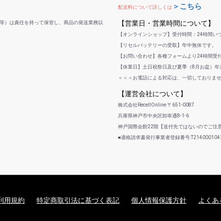
＞こちら
配送料について詳しくは
【営業日・営業時間について】
等）は責任を持って保管し、商品の発送業務以
【オンラインショップ】受付時間：24時間い
【リセルバッテリーの受取】年中無休です。
【お問い合わせ】各種フォームより24時間受
【休業日】土日祝祭日及び夏季（8月お盆）年末
＜＜＜お電話による対応は、一切しておりま
【運営会社について】
株式会社RecellOnline 〒651-0087
兵庫県神戸市中央区卸幸通8-1-6
神戸国際会館22階【送付先ではないのでご注
■適格請求書発行事業者登録番号:T2140001042
利用規約
特定商取引法に基づく表記
個人情報保護方針
よくあ