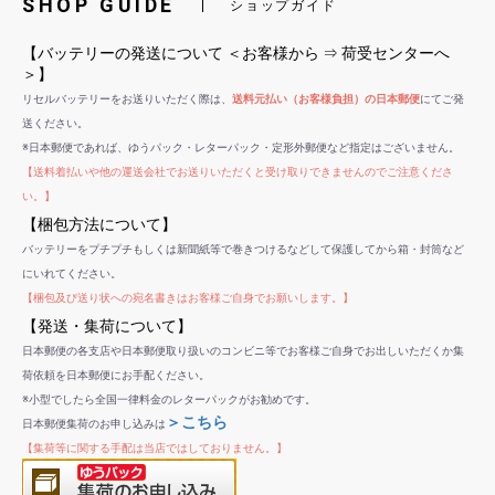
SHOP GUIDE
ショップガイド
【バッテリーの発送について ＜お客様から ⇒ 荷受センターへ
＞】
リセルバッテリーをお送りいただく際は、
送料元払い（お客様負担）の日本郵便
にてご発
送ください。
※日本郵便であれば、ゆうパック・レターパック・定形外郵便など指定はございません。
【送料着払いや他の運送会社でお送りいただくと受け取りできませんのでご注意くださ
い。】
【梱包方法について】
バッテリーをプチプチもしくは新聞紙等で巻きつけるなどして保護してから箱・封筒など
にいれてください。
【梱包及び送り状への宛名書きはお客様ご自身でお願いします。】
【発送・集荷について】
日本郵便の各支店や日本郵便取り扱いのコンビニ等でお客様ご自身でお出しいただくか集
荷依頼を日本郵便にお手配ください。
※小型でしたら全国一律料金のレターパックがお勧めです。
＞こちら
日本郵便集荷のお申し込みは
【集荷等に関する手配は当店ではしておりません。】