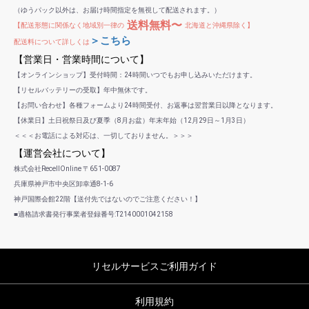
（ゆうパック以外は、お届け時間指定を無視して配送されます。）
送料無料〜
【配送形態に関係なく地域別一律の
北海道と沖縄県除く】
＞こちら
配送料について詳しくは
【営業日・営業時間について】
【オンラインショップ】受付時間：24時間いつでもお申し込みいただけます。
【リセルバッテリーの受取】年中無休です。
【お問い合わせ】各種フォームより24時間受付、お返事は翌営業日以降となります。
【休業日】土日祝祭日及び夏季（8月お盆）年末年始（12月29日～1月3日）
＜＜＜お電話による対応は、一切しておりません。＞＞＞
【運営会社について】
株式会社RecellOnline 〒651-0087
兵庫県神戸市中央区卸幸通8-1-6
神戸国際会館22階【送付先ではないのでご注意ください！】
■適格請求書発行事業者登録番号:T2140001042158
リセルサービスご利用ガイド
利用規約