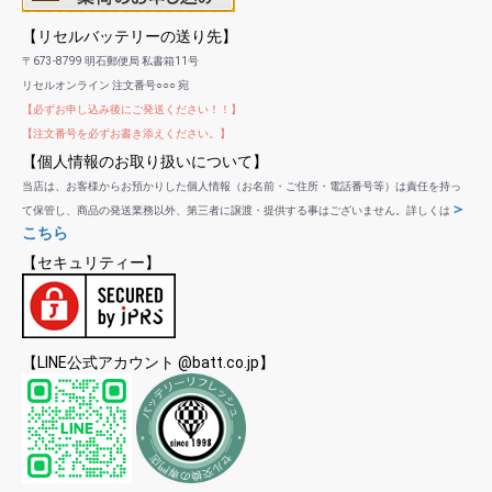
【リセルバッテリーの送り先】
〒673-8799 明石郵便局 私書箱11号
リセルオンライン 注文番号○○○ 宛
【必ずお申し込み後にご発送ください！！】
【注文番号を必ずお書き添えください。】
【個人情報のお取り扱いについて】
当店は、お客様からお預かりした個人情報（お名前・ご住所・電話番号等）は責任を持っ
＞
て保管し、商品の発送業務以外、第三者に譲渡・提供する事はございません。詳しくは
こちら
【セキュリティー】
【LINE公式アカウント @batt.co.jp】