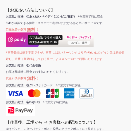
【お支払い方法について】
お支払い方法 ①あと払い ペイディ (コンビニ/銀行)
※作業完了時に課金
SMSが確認できる携帯・スマホでご利用いただけるあと払いサービスです。
無料！
口座振替手数料
※事前登録は基本不要ですが、事前に上記バナーリンクよりMyPaidyにログイン又は新規登
録し、振替口座登録をしておく事で、よりスムーズにご利用いただけます。
お支払い方法 ②代金引換
お届け配達時に現金でお支払いただく方法です。
無料！
代金引換手数料
お支払い方法 ③クレジットカード
※作業完了時に課金
お支払い方法 ④PayPay
※作業完了時に課金
【作業後、工場から ⇒ お客様への配送について】
ゆうパック・レターパック・ポスト投函のクリックポストにて発送します。