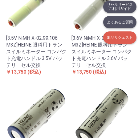
リセルサービス
ご利用ガイド
よくあるご質問
[3.5V NiMH X-02.99.106
[3.6V NiMH X-002.99.106
出品リクエスト
M3Z]HEINE 眼科用トラン
M3Z]HEINE 眼科用トラン
スイルミネーター コンパク
スイルミネーター コンパク
ト充電ハンドル 3.5V バッ
ト充電ハンドル 3.6V バッ
テリーセル交換
テリーセル交換
￥13,750
(税込)
￥13,750
(税込)