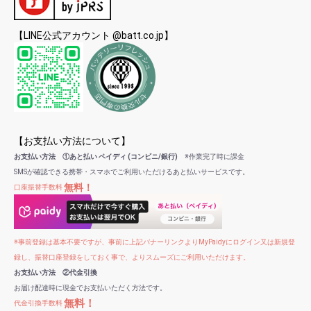
【LINE公式アカウント @batt.co.jp】
【お支払い方法について】
お支払い方法 ①あと払い ペイディ (コンビニ/銀行)
※作業完了時に課金
SMSが確認できる携帯・スマホでご利用いただけるあと払いサービスです。
無料！
口座振替手数料
※事前登録は基本不要ですが、事前に上記バナーリンクよりMyPaidyにログイン又は新規登
録し、振替口座登録をしておく事で、よりスムーズにご利用いただけます。
お支払い方法 ②代金引換
お届け配達時に現金でお支払いただく方法です。
無料！
代金引換手数料