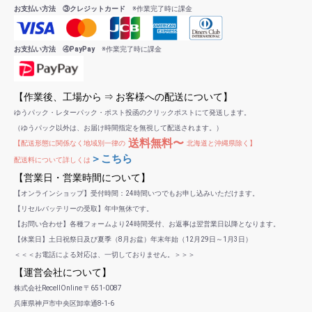
お支払い方法 ③クレジットカード
※作業完了時に課金
お支払い方法 ④PayPay
※作業完了時に課金
【作業後、工場から ⇒ お客様への配送について】
ゆうパック・レターパック・ポスト投函のクリックポストにて発送します。
（ゆうパック以外は、お届け時間指定を無視して配送されます。）
送料無料〜
【配送形態に関係なく地域別一律の
北海道と沖縄県除く】
＞こちら
配送料について詳しくは
【営業日・営業時間について】
【オンラインショップ】受付時間：24時間いつでもお申し込みいただけます。
【リセルバッテリーの受取】年中無休です。
【お問い合わせ】各種フォームより24時間受付、お返事は翌営業日以降となります。
【休業日】土日祝祭日及び夏季（8月お盆）年末年始（12月29日～1月3日）
＜＜＜お電話による対応は、一切しておりません。＞＞＞
【運営会社について】
株式会社RecellOnline 〒651-0087
兵庫県神戸市中央区卸幸通8-1-6