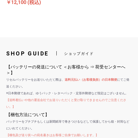
￥12,100
(税込)
SHOP GUIDE
ショップガイド
【バッテリーの発送について ＜お客様から ⇒ 荷受センターへ
＞】
リセルバッテリーをお送りいただく際は、
送料元払い（お客様負担）の日本郵便
にてご発
送ください。
※日本郵便であれば、ゆうパック・レターパック・定形外郵便など指定はございません。
【送料着払いや他の運送会社でお送りいただくと受け取りできませんのでご注意くださ
い。】
【梱包方法について】
バッテリーをプチプチもしくは新聞紙等で巻きつけるなどして保護してから箱・封筒など
にいれてください。
【梱包及び送り状への宛名書きはお客様ご自身でお願いします。】