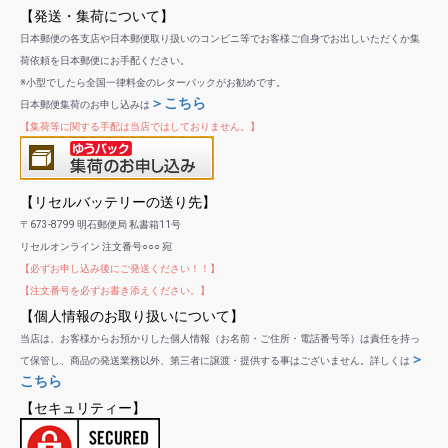
【発送・集荷について】
日本郵便の各支店や日本郵便取り扱いのコンビニ等でお客様ご自身でお出しいただくか集
荷依頼を日本郵便にお手配ください。
※小型でしたら全国一律料金のレターパックがお勧めです。
＞こちら
日本郵便集荷のお申し込みは
【集荷等に関する手配は当店ではしておりません。】
【リセルバッテリーの送り先】
〒673-8799 明石郵便局 私書箱11号
リセルオンライン 注文番号○○○ 宛
【必ずお申し込み後にご発送ください！！】
【注文番号を必ずお書き添えください。】
【個人情報のお取り扱いについて】
当店は、お客様からお預かりした個人情報（お名前・ご住所・電話番号等）は責任を持っ
＞
て保管し、商品の発送業務以外、第三者に譲渡・提供する事はございません。詳しくは
こちら
【セキュリティー】