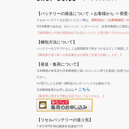
【バッテリーの発送について ＜お客様から ⇒ 荷
リセルバッテリーをお送りいただく際は、
送料元払い（お客様負担）の
※日本郵便であれば、ゆうパック・レターパック・定形外郵便など指定
【送料着払いや他の運送会社でお送りいただくと受け取りできませんの
【梱包方法について】
バッテリーをプチプチもしくは新聞紙等で巻きつけるなどして保護して
【梱包及び送り状への宛名書きはお客様ご自身でお願いします。】
【発送・集荷について】
日本郵便の各支店や日本郵便取り扱いのコンビニ等でお客様ご自身でお
ださい。
※小型でしたら全国一律料金のレターパックがお勧めです。
＞こちら
日本郵便集荷のお申し込みは
【集荷等に関する手配は当店ではしておりません。】
【リセルバッテリーの送り先】
〒673-8799 明石郵便局 私書箱11号