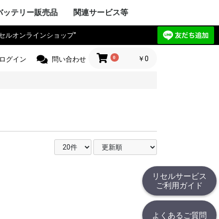
バッテリー販売品
関連サービス等
リセルオンラインショップ”
Y VAIO
ック
IBA
ple Mac
SIO
ctor
電気
Compaq
HARP
UBISHI
ーレット・パ
y ゲートウェ
CHI
itsu
ANYO
イサー
IA
 エーオープン
サス
セルボ
PSON
ma
G サムソン
novo
HJINSHA
ンピュータ
 ソーテッ
ER フロンティ
ソフト
HER
OPCON
KKIA
on JEC
ス PENTAX
OGAWA
ca
OLYMPUS
Trimble
er
jikura
 TAMAYA
HER
IX マイクロニ
イカ
CHI
測器
フルーク
ニクス
ーレット・パ
r+Frohlich
OKOGAWA
無線
ボッシュ
KEYENCE
ritsu
OLYMPUS
ANYO
IBA
mron
ノルタ
C
コン
a フジクラ
T
 Philips
HER
ita
 日立工機
ック電工
A 京セラ
ボッシュ
ヒルティー
UMI マクセ
IBA
ックス
 デウォルト
 ドレメル
 カクタス
 ロブテックス
クセン
IKURA
IA
ECKER ブラ
 スナップオン
ールランド
BARU
MAN アースマ
AOCK
ble
HINKO
e
スチール
r ストライカー
 オーボット
キス
HER
工業
ハイネ
 モリタ製作所
テック
エナックス
LM 富士フイル
業
jikura
ク電工 松
ル azbil
MAHA
トン
ック
ー技研
NDA 本田
ANYO
YATA
クル
E
ZUKI
daka
IMANO
ANMAR
ジャパン
モバイリー
awasaki
 GIANT
HER
NY
イ・ディー・エ
ック
 コメット
HARP
ctor JVC
uer アントン
コダック
コン
CANON
olaroid
イカ
X ペンタックス
LM 富士フイル
OLYMPUS
ノルタ
A シーアンド
ュアイ
ナイツ
ツァイス
和
A 京セラ
l サージテル
GMA
ON ポラリオ
n
IBA
リコー
HER
ケーションロ
pple
NY
ア
ック
HARP
SIO
PSON
OCERA
IBA
D ケンウッ
 オンキョー
cs テクニクス
ベンキュー
ード
OL ロジクー
SCAM
hnica
ビクター
デノン
 ローランド
HER
OCOMO
CHI
ーレット・パ
HARP
itsu
ック
SIO
IBA
ニー
アップル
 ファーウェイ
HER
ITIZEN
ス PENTAX
PSON
CANON
 brother
ーレット・パ
OLYMPUS
ック
ク
イコーインスツ
電子
MAX
SIO
密
メックス
HER
工業
 ENERGY
ic パナソニ
ーデータ
 ENAX
ロー・コクヨ
プライ
ipron
ーソリューシ
AN
HER
com
TSUBISHI
ック
ド
IBA
YAESU
itsu
LA モトロー
STANDARD
CHI
電気
ア
ctor
本無線機
OKI
ALINCO
機
無線機
工業
IWATSU
HARP
テック
ritsu
ANYO
本電信電話
OCERA
HER
 双葉電子工業
CINC 極東開
サンワ
 (旧 東京電
O
ic パナソニ
ーン
nryo
ritsu
HER
Y セグウェイ
CANON
ENSO
YAESU
PSON
フロンティア
SIO
HARP
ク
ック
 日通工
itsu
KEYENCE
ラ
ムデザイン
HER
ニー
ic パナソニ
ボッシュ
C コムテック
 トライウイン
 ガーミン
セイワ
AR セルスタ
r パイオニア
HER
HARP
yson
アンドデッカ
RD ツインバー
ク ナショ
ン
ANYO
CHI
IBA
x
研
DECKER
OSCH
イズ
イム 環境
ita
 レイコップ
KARCHER
オーヤマ
アンカー
HER
ック
LA モトロー
CHI
信機
電気
IBA
NY
HER
ック電工
テック
CHI
TSUBISHI
AIKO
ック
電気
ソフトエナジ
機
ター
ANYO
メルコテック
サフト
HER
ック
NYO・サン
ソフトエナジ
 ジーエスサ
テック
EIKO
X
co ナブテスコ
RD ツインバー
HER
カシオ
イコーインスツ
キャノン
シャープ
IM キングジム
ic パナソニ
HER
リア アイエピ
ブラウン
S フィリップス
ウォール
s カピラス
ic パナソニ
三洋電機
 オムロン
RD ツインバー
機
組電池パック製作見積
リセルバッテリー現物
カスタム加工サービス
社内で使用した備品の
バッテリーパック無償
c
t
c
リョービ
ッカー
 Rand
one
c
R
OBILLY
c
MINOLTA
c
D
c
c
c
D
ード
モ
電工
c
LA
&DECKER
c
c
c
（サンプル送付申込）
見積（送付申込）
販売品
回収
0
￥0
ログイン
問い合わせ
リセルサービス
ご利用ガイド
よくあるご質問