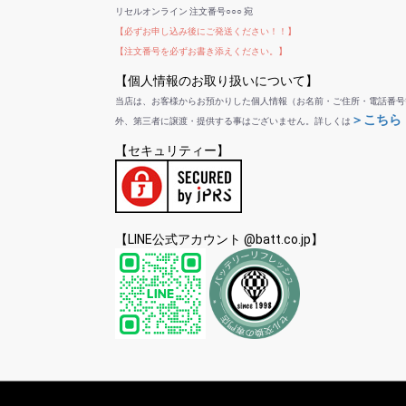
リセルオンライン 注文番号○○○ 宛
【必ずお申し込み後にご発送ください！！】
【注文番号を必ずお書き添えください。】
【個人情報のお取り扱いについて】
当店は、お客様からお預かりした個人情報（お名前・ご住所・電話番号
＞こちら
外、第三者に譲渡・提供する事はございません。詳しくは
【セキュリティー】
【LINE公式アカウント @batt.co.jp】