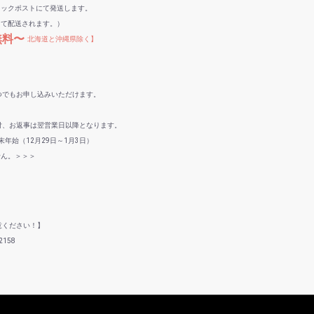
リックポストにて発送します。
して配送されます。）
無料〜
北海道と沖縄県除く】
つでもお申し込みいただけます。
付、お返事は翌営業日以降となります。
年始（12月29日～1月3日）
せん。＞＞＞
意ください！】
158