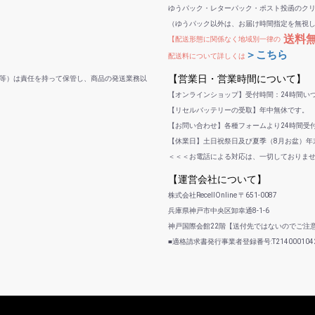
ゆうパック・レターパック・ポスト投函のク
（ゆうパック以外は、お届け時間指定を無視
送料
【配送形態に関係なく地域別一律の
＞こちら
配送料について詳しくは
【営業日・営業時間について】
等）は責任を持って保管し、商品の発送業務以
【オンラインショップ】受付時間：24時間い
【リセルバッテリーの受取】年中無休です。
【お問い合わせ】各種フォームより24時間受
【休業日】土日祝祭日及び夏季（8月お盆）年末
＜＜＜お電話による対応は、一切しておりま
【運営会社について】
株式会社RecellOnline 〒651-0087
兵庫県神戸市中央区卸幸通8-1-6
神戸国際会館22階【送付先ではないのでご注
■適格請求書発行事業者登録番号:T2140001042