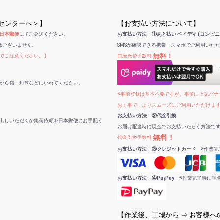
受センターへ＞】
【お支払い方法について】
日本郵便
にてご発送ください。
お支払い方法 ①あと払い ペイディ (コンビニ
はございません。
SMSが確認できる携帯・スマホでご利用いた
無料！
でご注意ください。】
口座振替手数料
から箱・封筒などにいれてください。
※事前登録は基本不要ですが、事前に上記バナー
おく事で、よりスムーズにご利用いただけま
お支払い方法 ②代金引換
出しいただくか集荷依頼を日本郵便にお手配く
お届け配達時に現金でお支払いただく方法で
無料！
代金引換手数料
お支払い方法 ③クレジットカード
※作業完
お支払い方法 ④PayPay
※作業完了時に課
【作業後、工場から ⇒ お客様