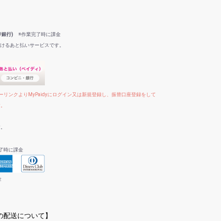
/銀行)
※作業完了時に課金
だけるあと払いサービスです。
リンクよりMyPaidyにログイン又は新規登録し、振替口座登録をして
す。
す。
了時に課金
金
への配送について】