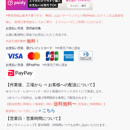
※事前登録は基本不要ですが、事前に上記バナーリンクよりMyPaidyにログイン又は新規登
録し、振替口座登録をしておく事で、よりスムーズにご利用いただけます。
お支払い方法 ②代金引換
お届け配達時に現金でお支払いただく方法です。
無料！
代金引換手数料
お支払い方法 ③クレジットカード
※作業完了時に課金
お支払い方法 ④PayPay
※作業完了時に課金
【作業後、工場から ⇒ お客様への配送について】
ゆうパック・レターパック・ポスト投函のクリックポストにて発送します。
（ゆうパック以外は、お届け時間指定を無視して配送されます。）
送料無料〜
【配送形態に関係なく地域別一律の
北海道と沖縄県除く】
＞こちら
配送料について詳しくは
【営業日・営業時間について】
【オンラインショップ】受付時間：24時間いつでもお申し込みいただけます。