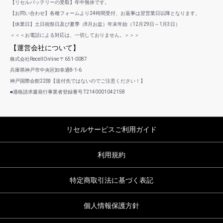
【リセルバッテリーの受取】年中無休です。
【お問い合わせ】各種フォームより24時間受付、お返事は翌営業日以降となります。
【休業日】土日祝祭日及び夏季（8月お盆）年末年始（12月29日～1月3日）
＜＜＜お電話による対応は、一切しておりません。＞＞＞
【運営会社について】
株式会社RecellOnline 〒651-0087
兵庫県神戸市中央区卸幸通8-1-6
神戸国際会館22階【送付先ではないのでご注意ください！】
■適格請求書発行事業者登録番号:T2140001042158
リセルサービスご利用ガイド
利用規約
特定商取引法に基づく表記
個人情報保護方針