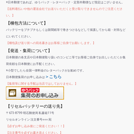
※日本郵便であれば、ゆうパック・レターパック・定形外郵便など指定はございません。
【送料着払いや他の運送会社でお送りいただくと受け取りできませんのでご注意くださ
い。】
【梱包方法について】
バッテリーをプチプチもしくは新聞紙等で巻きつけるなどして保護してから箱・封筒など
にいれてください。
【梱包及び送り状への宛名書きはお客様ご自身でお願いします。】
【発送・集荷について】
日本郵便の各支店や日本郵便取り扱いのコンビニ等でお客様ご自身でお出しいただくか集
荷依頼を日本郵便にお手配ください。
※小型でしたら全国一律料金のレターパックがお勧めです。
＞こちら
日本郵便集荷のお申し込みは
【集荷等に関する手配は当店ではしておりません。】
【リセルバッテリーの送り先】
〒673-8799 明石郵便局 私書箱11号
リセルオンライン 注文番号○○○ 宛
【必ずお申し込み後にご発送ください！！】
【注文番号を必ずお書き添えください。】