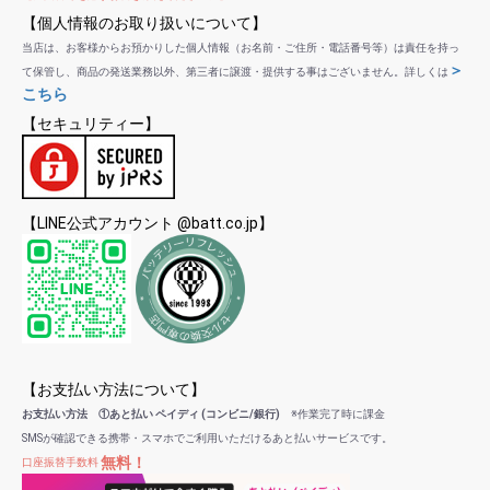
【個人情報のお取り扱いについて】
当店は、お客様からお預かりした個人情報（お名前・ご住所・電話番号等）は責任を持っ
＞
て保管し、商品の発送業務以外、第三者に譲渡・提供する事はございません。詳しくは
こちら
【セキュリティー】
【LINE公式アカウント @batt.co.jp】
【お支払い方法について】
お支払い方法 ①あと払い ペイディ (コンビニ/銀行)
※作業完了時に課金
SMSが確認できる携帯・スマホでご利用いただけるあと払いサービスです。
無料！
口座振替手数料