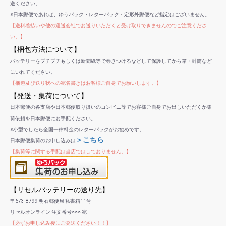
送ください。
※日本郵便であれば、ゆうパック・レターパック・定形外郵便など指定はございません。
【送料着払いや他の運送会社でお送りいただくと受け取りできませんのでご注意くださ
い。】
【梱包方法について】
バッテリーをプチプチもしくは新聞紙等で巻きつけるなどして保護してから箱・封筒など
にいれてください。
【梱包及び送り状への宛名書きはお客様ご自身でお願いします。】
【発送・集荷について】
日本郵便の各支店や日本郵便取り扱いのコンビニ等でお客様ご自身でお出しいただくか集
荷依頼を日本郵便にお手配ください。
※小型でしたら全国一律料金のレターパックがお勧めです。
＞こちら
日本郵便集荷のお申し込みは
【集荷等に関する手配は当店ではしておりません。】
【リセルバッテリーの送り先】
〒673-8799 明石郵便局 私書箱11号
リセルオンライン 注文番号○○○ 宛
【必ずお申し込み後にご発送ください！！】