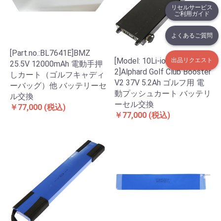
リセルサービス
ご利用ガイド
よくあるご質問
[Part.no.:BL7641E]BMZ
[Model: 10Li-ion18650NP X
出品リクエスト
25.5V 12000mAh 電動手押
2]Alphard Golf Club Booster
しカート（ゴルフキャディ
V2 37V 5.2Ah ゴルフ用 電
ーバッグ）他 バッテリーセ
動プッシュカート バッテリ
ル交換
ーセル交換
￥77,000
(税込)
￥77,000
(税込)