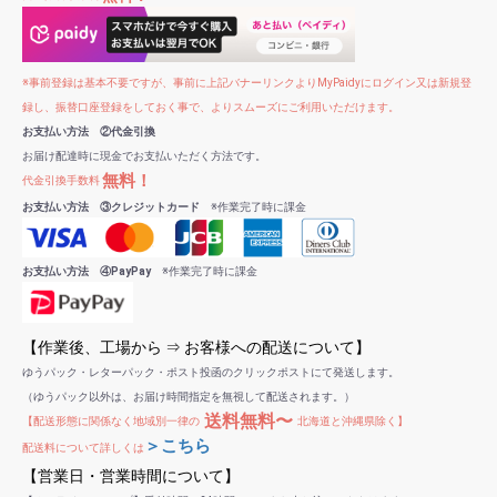
※事前登録は基本不要ですが、事前に上記バナーリンクよりMyPaidyにログイン又は新規登
録し、振替口座登録をしておく事で、よりスムーズにご利用いただけます。
お支払い方法 ②代金引換
お届け配達時に現金でお支払いただく方法です。
無料！
代金引換手数料
お支払い方法 ③クレジットカード
※作業完了時に課金
お支払い方法 ④PayPay
※作業完了時に課金
【作業後、工場から ⇒ お客様への配送について】
ゆうパック・レターパック・ポスト投函のクリックポストにて発送します。
（ゆうパック以外は、お届け時間指定を無視して配送されます。）
送料無料〜
【配送形態に関係なく地域別一律の
北海道と沖縄県除く】
＞こちら
配送料について詳しくは
【営業日・営業時間について】