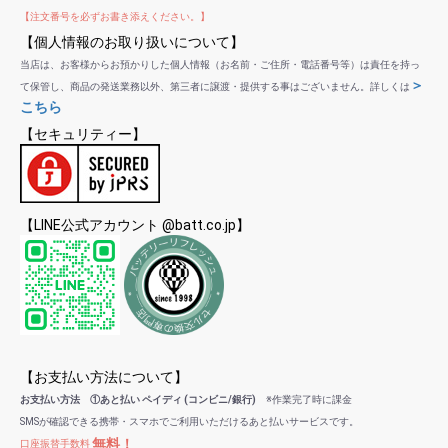
【注文番号を必ずお書き添えください。】
【個人情報のお取り扱いについて】
当店は、お客様からお預かりした個人情報（お名前・ご住所・電話番号等）は責任を持っ
＞
て保管し、商品の発送業務以外、第三者に譲渡・提供する事はございません。詳しくは
こちら
【セキュリティー】
【LINE公式アカウント @batt.co.jp】
【お支払い方法について】
お支払い方法 ①あと払い ペイディ (コンビニ/銀行)
※作業完了時に課金
SMSが確認できる携帯・スマホでご利用いただけるあと払いサービスです。
無料！
口座振替手数料