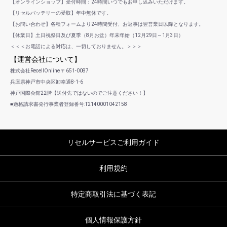
【オンラインショップ】受付時間：24時間いつでもお申し込みいただけます。
【リセルバッテリーの受取】年中無休です。
【お問い合わせ】各種フォームより24時間受付、お返事は翌営業日以降となります。
【休業日】土日祝祭日及び夏季（8月お盆）年末年始（12月29日～1月3日）
＜＜＜お電話による対応は、一切しておりません。＞＞＞
【運営会社について】
株式会社RecellOnline 〒651-0087
兵庫県神戸市中央区卸幸通8-1-6
神戸国際会館22階【送付先ではないのでご注意ください！】
■適格請求書発行事業者登録番号:T2140001042158
リセルサービスご利用ガイド
利用規約
特定商取引法に基づく表記
個人情報保護方針