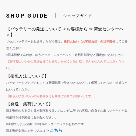
SHOP GUIDE
ショップガイド
【バッテリーの発送について ＜お客様から ⇒ 荷受センターへ
＞】
リセルバッテリーをお送りいただく際は、
送料元払い（お客様負担）の日本郵便
にてご発
送ください。
※日本郵便であれば、ゆうパック・レターパック・定形外郵便など指定はございません。
【送料着払いや他の運送会社でお送りいただくと受け取りできませんのでご注意くださ
い。】
【梱包方法について】
バッテリーをプチプチもしくは新聞紙等で巻きつけるなどして保護してから箱・封筒など
にいれてください。
【梱包及び送り状への宛名書きはお客様ご自身でお願いします。】
【発送・集荷について】
日本郵便の各支店や日本郵便取り扱いのコンビニ等でお客様ご自身でお出しいただくか集
荷依頼を日本郵便にお手配ください。
※小型でしたら全国一律料金のレターパックがお勧めです。
＞こちら
日本郵便集荷のお申し込みは