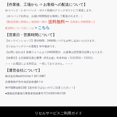
【作業後、工場から ⇒ お客様への配送について】
ゆうパック・レターパック・ポスト投函のクリックポストにて発送します。
（ゆうパック以外は、お届け時間指定を無視して配送されます。）
送料無料〜
【配送形態に関係なく地域別一律の
北海道と沖縄県除く】
＞こちら
配送料について詳しくは
【営業日・営業時間について】
【オンラインショップ】受付時間：24時間いつでもお申し込みいただけます。
【リセルバッテリーの受取】年中無休です。
【お問い合わせ】各種フォームより24時間受付、お返事は翌営業日以降となります。
【休業日】土日祝祭日及び夏季（8月お盆）年末年始（12月29日～1月3日）
＜＜＜お電話による対応は、一切しておりません。＞＞＞
【運営会社について】
株式会社RecellOnline 〒651-0087
兵庫県神戸市中央区卸幸通8-1-6
神戸国際会館22階【送付先ではないのでご注意ください！】
■適格請求書発行事業者登録番号:T2140001042158
リセルサービスご利用ガイド