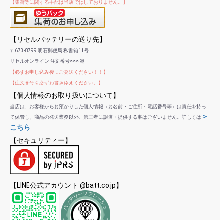
【集荷等に関する手配は当店ではしておりません。】
【リセルバッテリーの送り先】
〒673-8799 明石郵便局 私書箱11号
リセルオンライン 注文番号○○○ 宛
【必ずお申し込み後にご発送ください！！】
【注文番号を必ずお書き添えください。】
【個人情報のお取り扱いについて】
当店は、お客様からお預かりした個人情報（お名前・ご住所・電話番号等）は責任を持っ
＞
て保管し、商品の発送業務以外、第三者に譲渡・提供する事はございません。詳しくは
こちら
【セキュリティー】
【LINE公式アカウント @batt.co.jp】