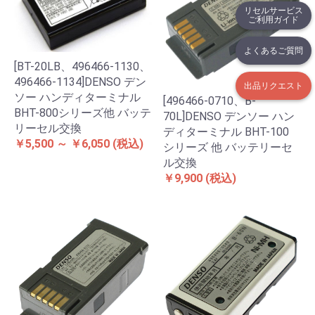
リセルサービス
ご利用ガイド
よくあるご質問
[BT-20LB、496466-1130、
496466-1134]DENSO デン
出品リクエスト
ソー ハンディターミナル
[496466-0710、B-
BHT-800シリーズ他 バッテ
70L]DENSO デンソー ハン
リーセル交換
ディターミナル BHT-100
￥5,500 ～ ￥6,050
(税込)
シリーズ 他 バッテリーセ
ル交換
￥9,900
(税込)