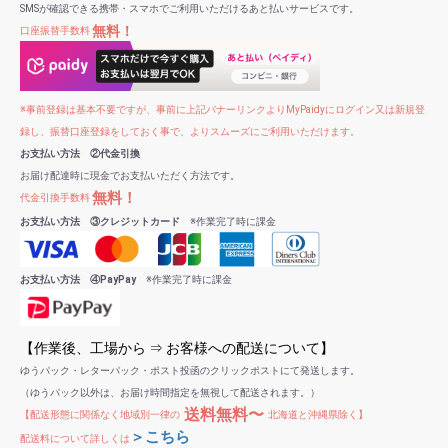
SMSが確認できる携帯・スマホでご利用いただけるあと払いサービスです。
無料！
口座振替手数料
※事前登録は基本不要ですが、事前に上記バナーリンクよりMyPaidyにログイン又は新規登
録し、振替口座登録をしておく事で、よりスムーズにご利用いただけます。
お支払い方法 ②代金引換
お届け配達時に現金でお支払いただく方法です。
無料！
代金引換手数料
お支払い方法 ③クレジットカード
※作業完了時に課金
お支払い方法 ④PayPay
※作業完了時に課金
【作業後、工場から ⇒ お客様への配送について】
ゆうパック・レターパック・ポスト投函のクリックポストにて発送します。
（ゆうパック以外は、お届け時間指定を無視して配送されます。）
送料無料〜
【配送形態に関係なく地域別一律の
北海道と沖縄県除く】
＞こちら
配送料について詳しくは