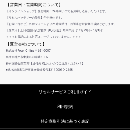
【営業日・営業時間について】
【オンラインショップ】受付時間：24時間いつでもお申し込みいただけます。
【リセルバッテリーの受取】年中無休です。
【お問い合わせ】各種フォームより24時間受付、お返事は翌営業日以降となります。
【休業日】土日祝祭日及び夏季（8月お盆）年末年始（12月29日～1月3日）
＜＜＜お電話による対応は、一切しておりません。＞＞＞
【運営会社について】
株式会社RecellOnline 〒651-0087
兵庫県神戸市中央区卸幸通8-1-6
神戸国際会館22階【送付先ではないのでご注意ください！】
■適格請求書発行事業者登録番号:T2140001042158
リセルサービスご利用ガイド
利用規約
特定商取引法に基づく表記