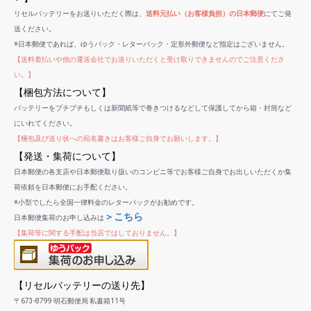
リセルバッテリーをお送りいただく際は、
送料元払い（お客様負担）の日本郵便
にてご発
送ください。
※日本郵便であれば、ゆうパック・レターパック・定形外郵便など指定はございません。
【送料着払いや他の運送会社でお送りいただくと受け取りできませんのでご注意くださ
い。】
【梱包方法について】
バッテリーをプチプチもしくは新聞紙等で巻きつけるなどして保護してから箱・封筒など
にいれてください。
【梱包及び送り状への宛名書きはお客様ご自身でお願いします。】
【発送・集荷について】
日本郵便の各支店や日本郵便取り扱いのコンビニ等でお客様ご自身でお出しいただくか集
荷依頼を日本郵便にお手配ください。
※小型でしたら全国一律料金のレターパックがお勧めです。
＞こちら
日本郵便集荷のお申し込みは
【集荷等に関する手配は当店ではしておりません。】
【リセルバッテリーの送り先】
〒673-8799 明石郵便局 私書箱11号