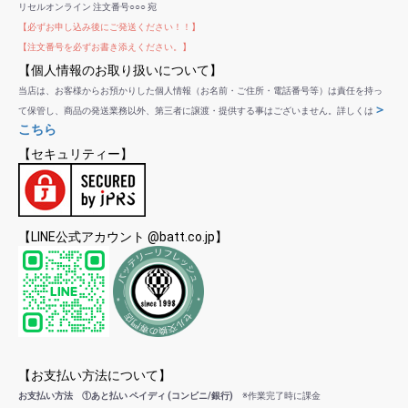
リセルオンライン 注文番号○○○ 宛
【必ずお申し込み後にご発送ください！！】
【注文番号を必ずお書き添えください。】
【個人情報のお取り扱いについて】
当店は、お客様からお預かりした個人情報（お名前・ご住所・電話番号等）は責任を持っ
＞
て保管し、商品の発送業務以外、第三者に譲渡・提供する事はございません。詳しくは
こちら
【セキュリティー】
【LINE公式アカウント @batt.co.jp】
【お支払い方法について】
お支払い方法 ①あと払い ペイディ (コンビニ/銀行)
※作業完了時に課金