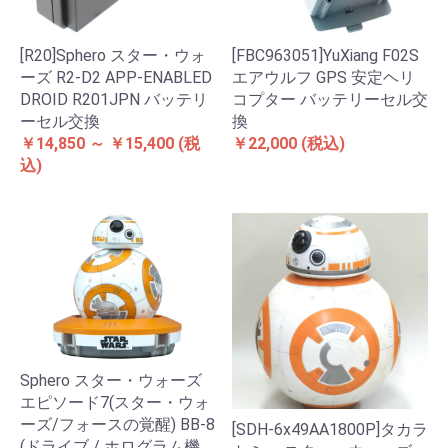
[R20]Sphero スター・ウォ
[FBC963051]YuXiang F02S
ーズ R2-D2 APP-ENABLED
エアウルフ GPS 安定ヘリ
DROID R201JPN バッテリ
コプター バッテリーセル交
ーセル交換
換
￥14,850 ～ ￥15,400
(税
￥22,000
(税込)
込)
Sphero スター・ウォーズ
エピソード7(スター・ウォ
ーズ/フォースの覚醒) BB-8
[SDH-6x49AA1800P]タカラ
(ドライブ / ホログラム機