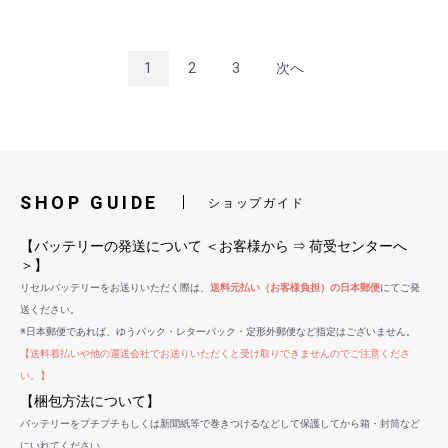
1
2
3
次へ
SHOP GUIDE
ショップガイド
【バッテリーの発送について ＜お客様から ⇒ 荷受センターへ
＞】
リセルバッテリーをお送りいただく際は、
送料元払い（お客様負担）の日本郵便
にてご発
送ください。
※日本郵便であれば、ゆうパック・レターパック・定形外郵便など指定はございません。
【送料着払いや他の運送会社でお送りいただくと受け取りできませんのでご注意くださ
い。】
【梱包方法について】
バッテリーをプチプチもしくは新聞紙等で巻きつけるなどして保護してから箱・封筒など
にいれてください。