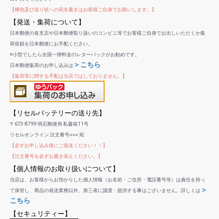
【梱包及び送り状への宛名書きはお客様ご自身でお願いします。】
【発送・集荷について】
日本郵便の各支店や日本郵便取り扱いのコンビニ等でお客様ご自身でお出しいただくか集
荷依頼を日本郵便にお手配ください。
※小型でしたら全国一律料金のレターパックがお勧めです。
＞こちら
日本郵便集荷のお申し込みは
【集荷等に関する手配は当店ではしておりません。】
【リセルバッテリーの送り先】
〒673-8799 明石郵便局 私書箱11号
リセルオンライン 注文番号○○○ 宛
【必ずお申し込み後にご発送ください！！】
【注文番号を必ずお書き添えください。】
【個人情報のお取り扱いについて】
当店は、お客様からお預かりした個人情報（お名前・ご住所・電話番号等）は責任を持っ
＞
て保管し、商品の発送業務以外、第三者に譲渡・提供する事はございません。詳しくは
こちら
【セキュリティー】