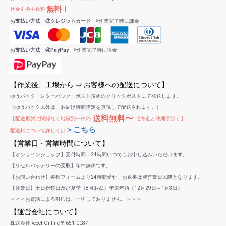
無料！
代金引換手数料
お支払い方法 ③クレジットカード
※作業完了時に課金
お支払い方法 ④PayPay
※作業完了時に課金
【作業後、工場から ⇒ お客様への配送について】
ゆうパック・レターパック・ポスト投函のクリックポストにて発送します。
（ゆうパック以外は、お届け時間指定を無視して配送されます。）
送料無料〜
【配送形態に関係なく地域別一律の
北海道と沖縄県除く】
＞こちら
配送料について詳しくは
【営業日・営業時間について】
【オンラインショップ】受付時間：24時間いつでもお申し込みいただけます。
【リセルバッテリーの受取】年中無休です。
【お問い合わせ】各種フォームより24時間受付、お返事は翌営業日以降となります。
【休業日】土日祝祭日及び夏季（8月お盆）年末年始（12月29日～1月3日）
＜＜＜お電話による対応は、一切しておりません。＞＞＞
【運営会社について】
株式会社RecellOnline 〒651-0087