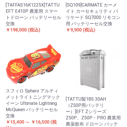
[TAFFAS16K1225X]TATTU
[SQ109]CARMATE カーメ
EFT E410P 農業用 スマー
イト カーセキュリティ バ
トドローン バッテリーセル
リケード SQ7000 リモコン
交換
用 バッテリーセル交換
￥198,000
(税込)
￥9,900
(税込)
スフィロ Sphero アルティ
メットライトニングマック
[TATTU製18S 30AH
イーン Ultimate Lightning
（Z50P用バッテリ
McQueen バッテリーセル
ー）]EFT Zシリーズ
交換
Z50P、Z50P・PRO 農業用
￥15,400 ～ ￥16,500
(税
農薬散布 ドローン バッテ