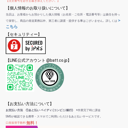
【注文番号を必ずお書き添えください。】
【個人情報のお取り扱いについて】
当店は、お客様からお預かりした個人情報（お名前・ご住所・電話番号等）は責任を持っ
＞
て保管し、商品の発送業務以外、第三者に譲渡・提供する事はございません。詳しくは
こちら
【セキュリティー】
【LINE公式アカウント @batt.co.jp】
【お支払い方法について】
お支払い方法 ①あと払い ペイディ (コンビニ/銀行)
※作業完了時に課金
SMSが確認できる携帯・スマホでご利用いただけるあと払いサービスです。
無料！
口座振替手数料