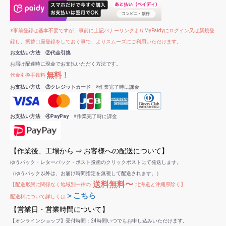
※事前登録は基本不要ですが、事前に上記バナーリンクよりMyPaidyにログイン又は新規登
録し、振替口座登録をしておく事で、よりスムーズにご利用いただけます。
お支払い方法 ②代金引換
お届け配達時に現金でお支払いただく方法です。
無料！
代金引換手数料
お支払い方法 ③クレジットカード
※作業完了時に課金
お支払い方法 ④PayPay
※作業完了時に課金
【作業後、工場から ⇒ お客様への配送について】
ゆうパック・レターパック・ポスト投函のクリックポストにて発送します。
（ゆうパック以外は、お届け時間指定を無視して配送されます。）
送料無料〜
【配送形態に関係なく地域別一律の
北海道と沖縄県除く】
＞こちら
配送料について詳しくは
【営業日・営業時間について】
【オンラインショップ】受付時間：24時間いつでもお申し込みいただけます。