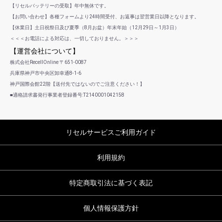
【リセルバッテリーの受取】年中無休です。
【お問い合わせ】各種フォームより24時間受付、お返事は翌営業日以降となります。
【休業日】土日祝祭日及び夏季（8月お盆）年末年始（12月29日～1月3日）
＜＜＜お電話による対応は、一切しておりません。＞＞＞
【運営会社について】
株式会社RecellOnline 〒651-0087
兵庫県神戸市中央区卸幸通8-1-6
神戸国際会館22階【送付先ではないのでご注意ください！】
■適格請求書発行事業者登録番号:T2140001042158
リセルサービスご利用ガイド
利用規約
特定商取引法に基づく表記
個人情報保護方針