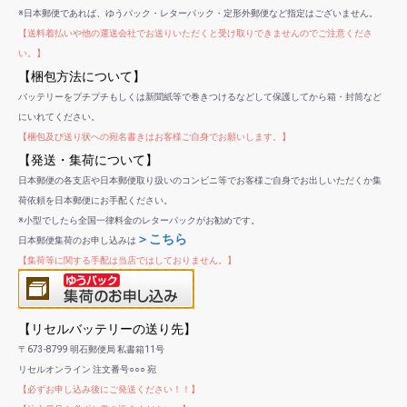
※日本郵便であれば、ゆうパック・レターパック・定形外郵便など指定はございません。
【送料着払いや他の運送会社でお送りいただくと受け取りできませんのでご注意くださ
い。】
【梱包方法について】
バッテリーをプチプチもしくは新聞紙等で巻きつけるなどして保護してから箱・封筒など
にいれてください。
【梱包及び送り状への宛名書きはお客様ご自身でお願いします。】
【発送・集荷について】
日本郵便の各支店や日本郵便取り扱いのコンビニ等でお客様ご自身でお出しいただくか集
荷依頼を日本郵便にお手配ください。
※小型でしたら全国一律料金のレターパックがお勧めです。
＞こちら
日本郵便集荷のお申し込みは
【集荷等に関する手配は当店ではしておりません。】
【リセルバッテリーの送り先】
〒673-8799 明石郵便局 私書箱11号
リセルオンライン 注文番号○○○ 宛
【必ずお申し込み後にご発送ください！！】