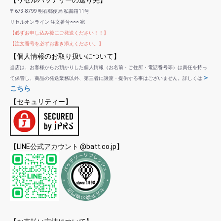
【リセルバッテリーの送り先】
〒673-8799 明石郵便局 私書箱11号
リセルオンライン 注文番号○○○ 宛
【必ずお申し込み後にご発送ください！！】
【注文番号を必ずお書き添えください。】
【個人情報のお取り扱いについて】
当店は、お客様からお預かりした個人情報（お名前・ご住所・電話番号等）は責任を持っ
＞
て保管し、商品の発送業務以外、第三者に譲渡・提供する事はございません。詳しくは
こちら
【セキュリティー】
【LINE公式アカウント @batt.co.jp】