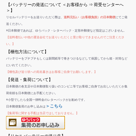
【バッテリーの発送について ＜お客様から ⇒ 荷受センターへ
＞】
リセルバッテリーをお送りいただく際は、
送料元払い（お客様負担）の日本郵便
にてご発
送ください。
※日本郵便であれば、ゆうパック・レターパック・定形外郵便など指定はございません。
【送料着払いや他の運送会社でお送りいただくと受け取りできませんのでご注意くださ
い。】
【梱包方法について】
バッテリーをプチプチもしくは新聞紙等で巻きつけるなどして保護してから箱・封筒など
にいれてください。
【梱包及び送り状への宛名書きはお客様ご自身でお願いします。】
【発送・集荷について】
日本郵便の各支店や日本郵便取り扱いのコンビニ等でお客様ご自身でお出しいただくか集
荷依頼を日本郵便にお手配ください。
※小型でしたら全国一律料金のレターパックがお勧めです。
＞こちら
日本郵便集荷のお申し込みは
【集荷等に関する手配は当店ではしておりません。】