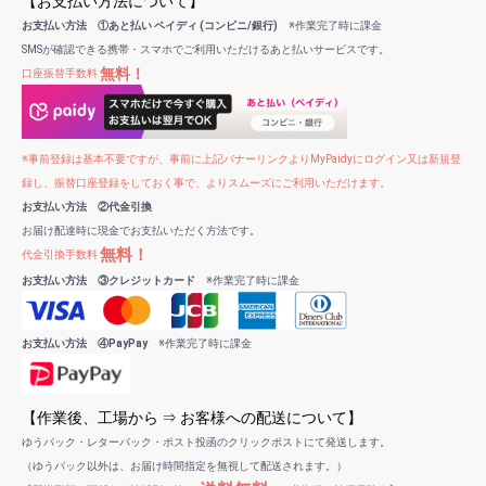
【お支払い方法について】
お支払い方法 ①あと払い ペイディ (コンビニ/銀行)
※作業完了時に課金
SMSが確認できる携帯・スマホでご利用いただけるあと払いサービスです。
無料！
口座振替手数料
※事前登録は基本不要ですが、事前に上記バナーリンクよりMyPaidyにログイン又は新規登
録し、振替口座登録をしておく事で、よりスムーズにご利用いただけます。
お支払い方法 ②代金引換
お届け配達時に現金でお支払いただく方法です。
無料！
代金引換手数料
お支払い方法 ③クレジットカード
※作業完了時に課金
お支払い方法 ④PayPay
※作業完了時に課金
【作業後、工場から ⇒ お客様への配送について】
ゆうパック・レターパック・ポスト投函のクリックポストにて発送します。
（ゆうパック以外は、お届け時間指定を無視して配送されます。）