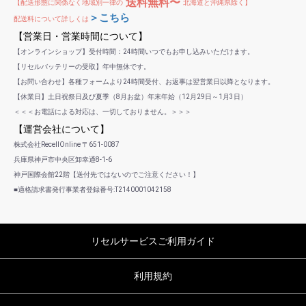
送料無料〜
【配送形態に関係なく地域別一律の
北海道と沖縄県除く】
＞こちら
配送料について詳しくは
【営業日・営業時間について】
【オンラインショップ】受付時間：24時間いつでもお申し込みいただけます。
【リセルバッテリーの受取】年中無休です。
【お問い合わせ】各種フォームより24時間受付、お返事は翌営業日以降となります。
【休業日】土日祝祭日及び夏季（8月お盆）年末年始（12月29日～1月3日）
＜＜＜お電話による対応は、一切しておりません。＞＞＞
【運営会社について】
株式会社RecellOnline 〒651-0087
兵庫県神戸市中央区卸幸通8-1-6
神戸国際会館22階【送付先ではないのでご注意ください！】
■適格請求書発行事業者登録番号:T2140001042158
リセルサービスご利用ガイド
利用規約