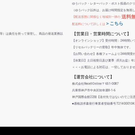
ゆうパック・レターパック・ポスト投函のク
（ゆうパック以外は、お届け時間指定を無視
送料
【配送形態に関係なく地域別一律の
＞こちら
配送料について詳しくは
【営業日・営業時間について】
等）は責任を持って保管し、商品の発送業務以
【オンラインショップ】受付時間：24時間い
【リセルバッテリーの受取】年中無休です。
【お問い合わせ】各種フォームより24時間受
【休業日】土日祝祭日及び夏季（8月お盆）年末
＜＜＜お電話による対応は、一切しておりま
【運営会社について】
株式会社RecellOnline 〒651-0087
兵庫県神戸市中央区卸幸通8-1-6
神戸国際会館22階【送付先ではないのでご注
■適格請求書発行事業者登録番号:T2140001042