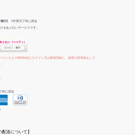
/銀行)
※作業完了時に課金
だけるあと払いサービスです。
リンクよりMyPaidyにログイン又は新規登録し、振替口座登録をして
す。
す。
了時に課金
金
への配送について】