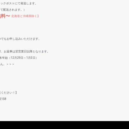
リックポストにて発送します。
して配送されます。）
無料〜
北海道と沖縄県除く】
つでもお申し込みいただけます。
付、お返事は翌営業日以降となります。
年始（12月29日～1月3日）
せん。＞＞＞
意ください！】
158