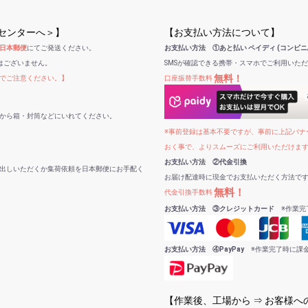
受センターへ＞】
【お支払い方法について】
日本郵便
にてご発送ください。
お支払い方法 ①あと払い ペイディ (コンビニ
はございません。
SMSが確認できる携帯・スマホでご利用いた
無料！
でご注意ください。】
口座振替手数料
から箱・封筒などにいれてください。
※事前登録は基本不要ですが、事前に上記バナー
おく事で、よりスムーズにご利用いただけま
お支払い方法 ②代金引換
出しいただくか集荷依頼を日本郵便にお手配く
お届け配達時に現金でお支払いただく方法で
無料！
代金引換手数料
お支払い方法 ③クレジットカード
※作業完
お支払い方法 ④PayPay
※作業完了時に課
【作業後、工場から ⇒ お客様