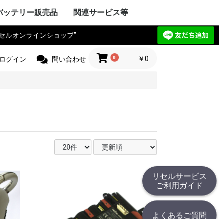
バッテリー販売品
関連サービス等
リセルオンラインショップ”
Y VAIO
ック
IBA
ple Mac
SIO
ctor
電気
Compaq
HARP
UBISHI
ーレット・パ
y ゲートウェ
CHI
itsu
ANYO
イサー
IA
 エーオープン
サス
セルボ
PSON
ma
G サムソン
novo
HJINSHA
ンピュータ
 ソーテッ
ER フロンティ
ソフト
HER
OPCON
KKIA
on JEC
ス PENTAX
OGAWA
ca
OLYMPUS
Trimble
er
jikura
 TAMAYA
HER
IX マイクロニ
イカ
CHI
測器
フルーク
ニクス
ーレット・パ
r+Frohlich
OKOGAWA
無線
ボッシュ
KEYENCE
ritsu
OLYMPUS
ANYO
IBA
mron
ノルタ
C
コン
a フジクラ
T
 Philips
HER
ita
 日立工機
ック電工
A 京セラ
ボッシュ
ヒルティー
UMI マクセ
IBA
ックス
 デウォルト
 ドレメル
 カクタス
 ロブテックス
クセン
IKURA
IA
ECKER ブラ
 スナップオン
ールランド
BARU
MAN アースマ
AOCK
ble
HINKO
e
スチール
r ストライカー
 オーボット
キス
HER
工業
ハイネ
 モリタ製作所
テック
エナックス
LM 富士フイル
業
jikura
ク電工 松
ル azbil
MAHA
トン
ック
ー技研
NDA 本田
ANYO
YATA
クル
E
ZUKI
daka
IMANO
ANMAR
ジャパン
モバイリー
awasaki
 GIANT
HER
NY
イ・ディー・エ
ック
 コメット
HARP
ctor JVC
uer アントン
コダック
コン
CANON
olaroid
イカ
X ペンタックス
LM 富士フイル
OLYMPUS
ノルタ
A シーアンド
ュアイ
ナイツ
ツァイス
和
A 京セラ
l サージテル
GMA
ON ポラリオ
n
IBA
リコー
HER
ケーションロ
pple
NY
ア
ック
HARP
SIO
PSON
OCERA
IBA
D ケンウッ
 オンキョー
cs テクニクス
ベンキュー
ード
OL ロジクー
SCAM
hnica
ビクター
デノン
 ローランド
HER
OCOMO
CHI
ーレット・パ
HARP
itsu
ック
SIO
IBA
ニー
アップル
 ファーウェイ
HER
ITIZEN
ス PENTAX
PSON
CANON
 brother
ーレット・パ
OLYMPUS
ック
ク
イコーインスツ
電子
MAX
SIO
密
メックス
HER
工業
 ENERGY
ic パナソニ
ーデータ
 ENAX
ロー・コクヨ
プライ
ipron
ーソリューシ
AN
HER
com
TSUBISHI
ック
ド
IBA
YAESU
itsu
LA モトロー
STANDARD
CHI
電気
ア
ctor
本無線機
OKI
ALINCO
機
無線機
工業
IWATSU
HARP
テック
ritsu
ANYO
本電信電話
OCERA
HER
 双葉電子工業
CINC 極東開
サンワ
 (旧 東京電
O
ic パナソニ
ーン
nryo
ritsu
HER
Y セグウェイ
CANON
ENSO
YAESU
PSON
フロンティア
SIO
HARP
ク
ック
 日通工
itsu
KEYENCE
ラ
ムデザイン
HER
ニー
ic パナソニ
ボッシュ
C コムテック
 トライウイン
 ガーミン
セイワ
AR セルスタ
r パイオニア
HER
HARP
yson
アンドデッカ
RD ツインバー
ク ナショ
ン
ANYO
CHI
IBA
x
研
DECKER
OSCH
イズ
イム 環境
ita
 レイコップ
KARCHER
オーヤマ
アンカー
HER
ック
LA モトロー
CHI
信機
電気
IBA
NY
HER
ック電工
テック
CHI
TSUBISHI
AIKO
ック
電気
ソフトエナジ
機
ター
ANYO
メルコテック
サフト
HER
ック
NYO・サン
ソフトエナジ
 ジーエスサ
テック
EIKO
X
co ナブテスコ
RD ツインバー
HER
カシオ
イコーインスツ
キャノン
シャープ
IM キングジム
ic パナソニ
HER
リア アイエピ
ブラウン
S フィリップス
ウォール
s カピラス
ic パナソニ
三洋電機
 オムロン
RD ツインバー
機
組電池パック製作見積
リセルバッテリー現物
カスタム加工サービス
社内で使用した備品の
バッテリーパック無償
c
t
c
リョービ
ッカー
 Rand
one
c
R
OBILLY
c
MINOLTA
c
D
c
c
c
D
ード
モ
電工
c
LA
&DECKER
c
c
c
（サンプル送付申込）
見積（送付申込）
販売品
回収
0
￥0
ログイン
問い合わせ
リセルサービス
ご利用ガイド
よくあるご質問