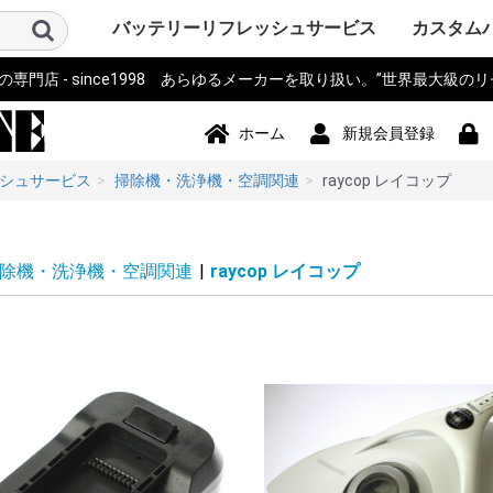
バッテリーリフレッシュサービス
カスタム
門店 - since1998 あらゆるメーカーを取り扱い。”世界最大級の
パソコン PC・サーバー・周辺機
測量機器
計測器・測定器・分析計
電動工具
作業機器・検査機器・整備
電動アシスト自転車・eBIKE・車
カメラ・ストロボ・ライト系・
アイボ AIBO SONY
ロボット・コントローラ
オーディオ・ビジュアル・モニ
スマホ・タブレット・PDA・そ
プリンター・スキャナー
電源モジュール・ポータブルバ
無線機・電話機・Wi-Fiルータ
ドローン・ラジコン・テレコ
パーソナルモビリティ・電動カ
ハンディーターミナル・コード
ナビ・自動車バイク アクセサリ
掃除機・洗浄機・空調関連
コードレスフォン
通信カラオケ・デンモク
誘導非常灯・住設警報機器
住宅設備・施設設備
バックアップ電源・UPS(無停電
事務機器・辞書・計算機・タイ
健康・美容家電
ポンプ
農業・園芸・除雪機
おもちゃ・楽器・釣具・レジャ
Panasonic SANYO FDK
その他
ソニー SON
パナソニ
東芝 TOSH
アップル Ap
ThinkPad
カシオ CA
ビクター Vi
NEC 日本
コンパック 
シャープ S
デル DELL
三菱 MITS
hp ヒュ
Gatewa
日立 HITA
富士通 Fuj
サンヨー S
ACER エ
アキア AK
AOPEN
ASUS ア
CLEVO 
エプソン E
飯山 iiya
SAMSUN
レノボ Le
工人舎 KO
マウスコ
オンキヨー
FRONTI
マイクロ
その他 OT
トプコン T
ソキア SO
ニコン Nik
ペンタック
横河 YOK
ライカ Lei
オリンパス 
トリンブル 
Giodimet
フジクラ Fu
タマヤ計測
その他 OT
MICRON
Leica ラ
日立 HITA
マルチ計
FLUKE 
テクトロ
A&D
hp ヒュ
Z+F Zolle
横河電機 Y
JRC 日本
岩通
BOSCH 
日置電機
キーエンス 
テルモ
アンリツ An
オリンパス 
TESTO
三洋電機 S
東芝 TOSH
オムロン o
コニカミ
日通工 NE
Nikon ニ
Fujikur
VeEX
KEYSIGH
フィリップス
その他 OT
マキタ mak
HiKOKI
パナソニ
KYOCER
BOSCH 
HILTI 
泉精器 IZ
東芝 TOSH
MAX マ
DEWALT
DREMEL
CACTUS
LOBTEX
EXEN エ
KTC
イクラ精機 
ダイア DA
BLACK&D
Snapon
インガソ
スバル SU
EARTH 
パオック P
Porter Ca
シンコー S
Milwauke
STIHL 
Stryke
ORBOT
REX レッ
HALL
その他 OT
古河電気
住友電工
三菱電機
HEINE 
MORITA
マイクロ
ENAX 
FUJIFI
富士電機
沖電気工
NEC
フジクラ Fu
パナソニッ
山武 アズビ
その他
ヤマハ YA
ブリジス
パナソニ
サンスタ
ホンダ HO
サンヨー S
ミヤタ MI
丸石サイ
AERO LIF
スズキ SU
ホダカ Ho
シマノ SH
ヤンマー Y
大河通商
カイホウ
トランス
Airwheel
NISSIN
カワサキ K
ジャイアント
その他 OT
ソニー SO
IDX ア
パナソニ
COMET
シャープ S
ビクター Vi
antonba
Kodak 
Nikon ニ
キャノン 
ポラロイド P
Leica ラ
PENTA
FUJIFI
オリンパス 
コニカミ
SEA&SE
フィッシ
NEITZ 
カール・
KOWA 興
KYOCER
SurgiTe
シグマ SI
POLARI
WelchAlly
Keldan
東芝 TOSH
Godox
RICOH 
その他 OT
コミュニ
NAO ナオ
その他
アップル A
ソニー SO
パイオニ
JBL
パナソニ
シャープ S
カシオ CA
エプソン E
京セラ KY
東芝 TOSH
NEC
CREATIVE
KENWOO
ONKYO
Techni
BOSE
BenQ 
TOA
ツインバ
LOGICO
TEAC TA
audio-tec
Victor 
DENON 
ROLAND
その他 OT
ドコモ D
au
NEC
日立 HITA
hp ヒュ
シャープ S
富士通 Fuj
パナソニ
カシオ CA
東芝 TOSH
SONY ソ
Apple 
HUAWEI
その他 OT
シチズン C
ペンタック
エプソン E
キャノン 
ブラザー工業
hp ヒュ
オリンパス 
パナソニ
東芝テッ
SII セ
リーダー
三栄電機
マックス 
カシオ CA
スター精
日本プリ
その他 OT
パコ電子
NEP
INSPIRED
Panason
アイ・オ
エナックス
バッファ
サンワサ
JTT
ニプロン N
RRCパワ
BMO JAP
その他 OT
アイコム I
三菱電機 MI
パナソニ
ケンウッ
東芝 TOSH
八重洲無線 
富士通 Fuj
MOTORO
VERTEX 
日立 HITA
NEC 日本
パイオニ
ビクター Vi
JRC 日
沖電気工業 
アルインコ 
新潟通信
JRC日本
松下通信
岩崎通信機 
シャープ S
信和ユニ
アンリツ An
サンヨー S
トヨコム
信和通信
TONO
KDDI
NTT 日
京セラ KY
その他 OT
DJI
Futaba
TOKIME
田宮模型
SANWA 
エニー
東芝テリー
JR PROP
大和機工
Panason
日本クレ
金陵電機 Ki
アンリツ An
長野工業
三菱
日立
QYSEA
その他 OT
ESWING
SEGWA
その他
キャノン 
デンソーD
八重洲無線 
エプソン E
NECイン
FURUNO
カシオ CA
シャープ S
東芝テッ
セイコー
DENSEI
symbol
パナソニ
Nitsuko
富士通 Fuj
キーエンス 
Welcat
モトロー
ウェルコ
その他 OT
SONY ソ
Panason
ユピテル
BOSCH 
COMTE
Trywin
GARMIN
KAIHOU
SEIWA 
CELLST
Pionee
その他 OT
シャープ S
ダイソン D
ブラック
TWINBI
iRobot
パナソニッ
ジョンソ
サンヨー S
日立 HITA
東芝 TOSH
Electrolu
株環境技
BLACK & 
ボッシュ B
GAIS ガ
ツカモトエ
CCP
マキタ mak
raycop
ケルヒャー 
アイリス
Anker 
その他 OT
パナソニ
MOTORO
日立 HITA
ナカヨ通
アイホン
タカコム
muTECH
NEC 日本
東芝 TOSH
ソニー SO
その他 OT
パナソニ
東芝ライ
古河電池
日立 HITA
三菱電機 MI
大光電機 D
オーデリ
岩崎電気
NEC 日本
三洋GS
新神戸電
TOA
日本ビク
GSユアサ
三洋電機 S
日本電池
ジーエス
ジーエス
その他 OT
パナソニ
三洋・SA
三洋GS
GSサフト
GSメルコ
セイコー S
LEXEL
LIXIL INA
Nabtes
TOEX
TOSO
TWINBI
その他 OT
APC
オムロン
NTT
その他
アマノ
CASIO 
SII セ
Canon 
SHARP 
KING J
Panason
その他 OT
TRIA ト
BRAUN 
PHILIP
WAHL 
Capillu
andis
OSTAR
Panason
SANYO 
マクセル
FLAX
OMRON
TWINBI
日立
ヒロセ電
ナリス
その他
器
椅子
投光器・顕微鏡
ター
の他端末
ッテリー
ン・リモコン
ート
リーダー
ー
電源装置)
ムレコーダー
ー
Panasoni
ッカード
イ
ク
ア
Microsof
クス
Tektronix
ッカード
Panasoni
RYOBI 
ル
ック&デ
Ingersoll
ン
ム
下電工
Bridgest
Panasoni
SUNSTA
maruishi
TRANS M
クス
Panasoni
バウアー
ム
KONICA 
シー
FISHEYE
ン
ボット
Panasoni
ド
TWINBIR
ル
ッカード
Panasoni
ッカード
Panasoni
ル
ック
ョンズ
Panasoni
KENWOO
ラ
スタンダ
NTTドコ
発
子工業)
ック 松下
Panasoni
MOTORO
ック
ー
ー BLACK
ド
ナル
技研
Panasoni
ラ
Panasoni
ー
Panasoni
ヨー
ー
フト
ド
ル
ック
ック 松下
ド
ホーム
新規会員登録
シュサービス
掃除機・洗浄機・空調関連
raycop レイコップ
除機・洗浄機・空調関連
|
raycop レイコップ