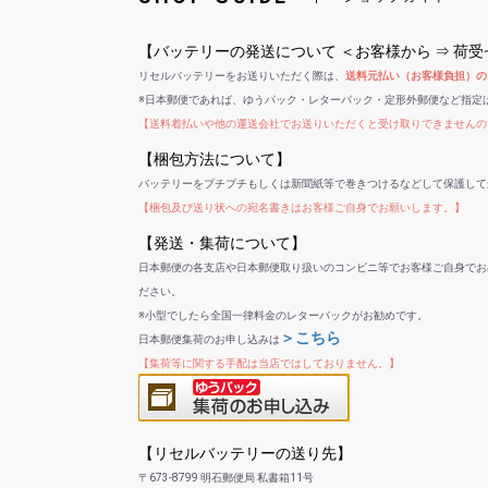
【バッテリーの発送について ＜お客様から ⇒ 荷
リセルバッテリーをお送りいただく際は、
送料元払い（お客様負担）の
※日本郵便であれば、ゆうパック・レターパック・定形外郵便など指定
【送料着払いや他の運送会社でお送りいただくと受け取りできませんの
【梱包方法について】
バッテリーをプチプチもしくは新聞紙等で巻きつけるなどして保護して
【梱包及び送り状への宛名書きはお客様ご自身でお願いします。】
【発送・集荷について】
日本郵便の各支店や日本郵便取り扱いのコンビニ等でお客様ご自身でお
ださい。
※小型でしたら全国一律料金のレターパックがお勧めです。
＞こちら
日本郵便集荷のお申し込みは
【集荷等に関する手配は当店ではしておりません。】
【リセルバッテリーの送り先】
〒673-8799 明石郵便局 私書箱11号