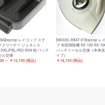
N-BA]raycop レイコップ ステ
[MODEL:RBAT-01]raycop 
ククリーナー ジェネシス
プ 布団掃除機 RX-100 RX-10
-300JPBL/RD) RGN 他 バッテ
バッテリーセル交換（本体送
セル交換
イプ）
00 ～ ￥12,100
(税込)
￥18,150
(税込)