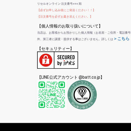
リセルオンライン 注文番号○○○ 宛
【必ずお申し込み後にご発送ください！！】
【注文番号を必ずお書き添えください。】
【個人情報のお取り扱いについて】
当店は、お客様からお預かりした個人情報（お名前・ご住所・電話番号
＞こちら
外、第三者に譲渡・提供する事はございません。詳しくは
【セキュリティー】
【LINE公式アカウント @batt.co.jp】