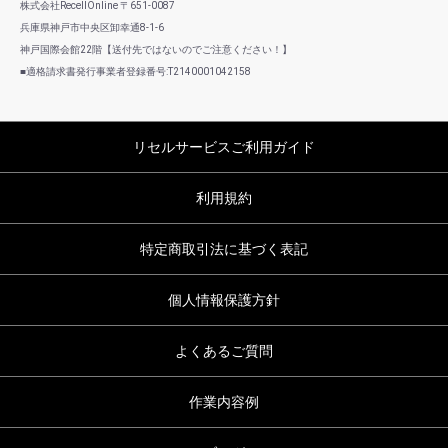
株式会社RecellOnline 〒651-0087
兵庫県神戸市中央区卸幸通8-1-6
神戸国際会館22階【送付先ではないのでご注意ください！】
■適格請求書発行事業者登録番号:T2140001042158
リセルサービスご利用ガイド
利用規約
特定商取引法に基づく表記
個人情報保護方針
よくあるご質問
作業内容例