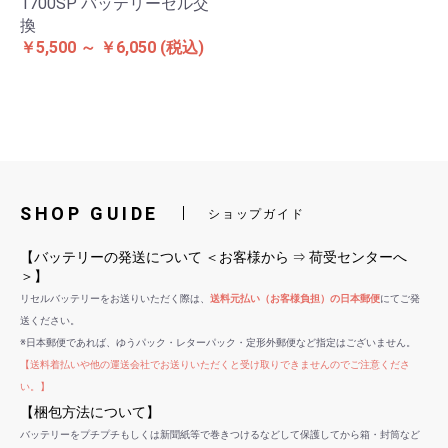
1700SP バッテリーセル交
換
￥5,500 ～ ￥6,050
(税込)
SHOP GUIDE
ショップガイド
【バッテリーの発送について ＜お客様から ⇒ 荷受センターへ
＞】
リセルバッテリーをお送りいただく際は、
送料元払い（お客様負担）の日本郵便
にてご発
送ください。
※日本郵便であれば、ゆうパック・レターパック・定形外郵便など指定はございません。
【送料着払いや他の運送会社でお送りいただくと受け取りできませんのでご注意くださ
い。】
【梱包方法について】
バッテリーをプチプチもしくは新聞紙等で巻きつけるなどして保護してから箱・封筒など