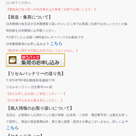
にいれてください。
【梱包及び送り状への宛名書きはお客様ご自身でお願いします。】
【発送・集荷について】
日本郵便の各支店や日本郵便取り扱いのコンビニ等でお客様ご自身でお出しいただくか集
荷依頼を日本郵便にお手配ください。
※小型でしたら全国一律料金のレターパックがお勧めです。
＞こちら
日本郵便集荷のお申し込みは
【集荷等に関する手配は当店ではしておりません。】
【リセルバッテリーの送り先】
〒673-8799 明石郵便局 私書箱11号
リセルオンライン 注文番号○○○ 宛
【必ずお申し込み後にご発送ください！！】
【注文番号を必ずお書き添えください。】
【個人情報のお取り扱いについて】
当店は、お客様からお預かりした個人情報（お名前・ご住所・電話番号等）は責任を持っ
＞
て保管し、商品の発送業務以外、第三者に譲渡・提供する事はございません。詳しくは
こちら