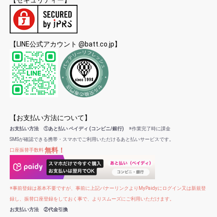
【セキュリティー】
【LINE公式アカウント @batt.co.jp】
【お支払い方法について】
お支払い方法 ①あと払い ペイディ (コンビニ/銀行)
※作業完了時に課金
SMSが確認できる携帯・スマホでご利用いただけるあと払いサービスです。
無料！
口座振替手数料
※事前登録は基本不要ですが、事前に上記バナーリンクよりMyPaidyにログイン又は新規登
録し、振替口座登録をしておく事で、よりスムーズにご利用いただけます。
お支払い方法 ②代金引換