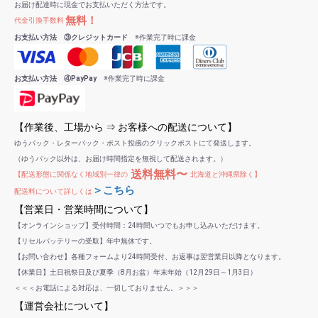
お届け配達時に現金でお支払いただく方法です。
無料！
代金引換手数料
お支払い方法 ③クレジットカード
※作業完了時に課金
お支払い方法 ④PayPay
※作業完了時に課金
【作業後、工場から ⇒ お客様への配送について】
ゆうパック・レターパック・ポスト投函のクリックポストにて発送します。
（ゆうパック以外は、お届け時間指定を無視して配送されます。）
送料無料〜
【配送形態に関係なく地域別一律の
北海道と沖縄県除く】
＞こちら
配送料について詳しくは
【営業日・営業時間について】
【オンラインショップ】受付時間：24時間いつでもお申し込みいただけます。
【リセルバッテリーの受取】年中無休です。
【お問い合わせ】各種フォームより24時間受付、お返事は翌営業日以降となります。
【休業日】土日祝祭日及び夏季（8月お盆）年末年始（12月29日～1月3日）
＜＜＜お電話による対応は、一切しておりません。＞＞＞
【運営会社について】