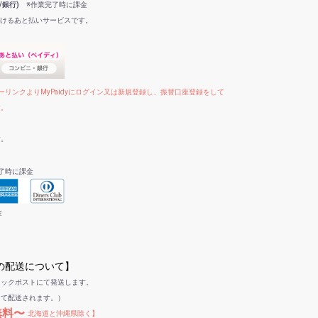
/銀行)
※作業完了時に課金
だけるあと払いサービスです。
リンクよりMyPaidyにログイン又は新規登録し、振替口座登録をして
す。
す。
了時に課金
金
への配送について】
リックポストにて発送します。
して配送されます。）
無料〜
北海道と沖縄県除く】