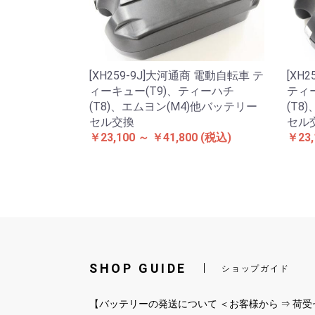
[XH259-9J]大河通商 電動自転車 テ
[XH
ィーキュー(T9)、ティーハチ
ティ
(T8)、エムヨン(M4)他バッテリー
(T8
セル交換
セル
￥23,100 ～ ￥41,800
(税込)
￥23,
SHOP GUIDE
ショップガイド
【バッテリーの発送について ＜お客様から ⇒ 荷