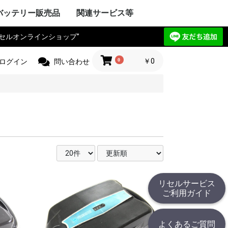
バッテリー販売品
関連サービス等
リセルオンラインショップ”
Y VAIO
ック
IBA
ple Mac
SIO
ctor
電気
Compaq
HARP
UBISHI
ーレット・パ
y ゲートウェ
CHI
itsu
ANYO
イサー
IA
 エーオープン
サス
セルボ
PSON
ma
G サムソン
novo
HJINSHA
ンピュータ
 ソーテッ
ER フロンティ
ソフト
HER
OPCON
KKIA
on JEC
ス PENTAX
OGAWA
ca
OLYMPUS
Trimble
er
jikura
 TAMAYA
HER
IX マイクロニ
イカ
CHI
測器
フルーク
ニクス
ーレット・パ
r+Frohlich
OKOGAWA
無線
ボッシュ
KEYENCE
ritsu
OLYMPUS
ANYO
IBA
mron
ノルタ
C
コン
a フジクラ
T
 Philips
HER
ita
 日立工機
ック電工
A 京セラ
ボッシュ
ヒルティー
UMI マクセ
IBA
ックス
 デウォルト
 ドレメル
 カクタス
 ロブテックス
クセン
IKURA
IA
ECKER ブラ
 スナップオン
ールランド
BARU
MAN アースマ
AOCK
ble
HINKO
e
スチール
r ストライカー
 オーボット
キス
HER
工業
ハイネ
 モリタ製作所
テック
エナックス
LM 富士フイル
業
jikura
ク電工 松
ル azbil
MAHA
トン
ック
ー技研
NDA 本田
ANYO
YATA
クル
E
ZUKI
daka
IMANO
ANMAR
ジャパン
モバイリー
awasaki
 GIANT
HER
NY
イ・ディー・エ
ック
 コメット
HARP
ctor JVC
uer アントン
コダック
コン
CANON
olaroid
イカ
X ペンタックス
LM 富士フイル
OLYMPUS
ノルタ
A シーアンド
ュアイ
ナイツ
ツァイス
和
A 京セラ
l サージテル
GMA
ON ポラリオ
n
IBA
リコー
HER
ケーションロ
pple
NY
ア
ック
HARP
SIO
PSON
OCERA
IBA
D ケンウッ
 オンキョー
cs テクニクス
ベンキュー
ード
OL ロジクー
SCAM
hnica
ビクター
デノン
 ローランド
HER
OCOMO
CHI
ーレット・パ
HARP
itsu
ック
SIO
IBA
ニー
アップル
 ファーウェイ
HER
ITIZEN
ス PENTAX
PSON
CANON
 brother
ーレット・パ
OLYMPUS
ック
ク
イコーインスツ
電子
MAX
SIO
密
メックス
HER
工業
 ENERGY
ic パナソニ
ーデータ
 ENAX
ロー・コクヨ
プライ
ipron
ーソリューシ
AN
HER
com
TSUBISHI
ック
ド
IBA
YAESU
itsu
LA モトロー
STANDARD
CHI
電気
ア
ctor
本無線機
OKI
ALINCO
機
無線機
工業
IWATSU
HARP
テック
ritsu
ANYO
本電信電話
OCERA
HER
 双葉電子工業
CINC 極東開
サンワ
 (旧 東京電
O
ic パナソニ
ーン
nryo
ritsu
HER
Y セグウェイ
CANON
ENSO
YAESU
PSON
フロンティア
SIO
HARP
ク
ック
 日通工
itsu
KEYENCE
ラ
ムデザイン
HER
ニー
ic パナソニ
ボッシュ
C コムテック
 トライウイン
 ガーミン
セイワ
AR セルスタ
r パイオニア
HER
HARP
yson
アンドデッカ
RD ツインバー
ク ナショ
ン
ANYO
CHI
IBA
x
研
DECKER
OSCH
イズ
イム 環境
ita
 レイコップ
KARCHER
オーヤマ
アンカー
HER
ック
LA モトロー
CHI
信機
電気
IBA
NY
HER
ック電工
テック
CHI
TSUBISHI
AIKO
ック
電気
ソフトエナジ
機
ター
ANYO
メルコテック
サフト
HER
ック
NYO・サン
ソフトエナジ
 ジーエスサ
テック
EIKO
X
co ナブテスコ
RD ツインバー
HER
カシオ
イコーインスツ
キャノン
シャープ
IM キングジム
ic パナソニ
HER
リア アイエピ
ブラウン
S フィリップス
ウォール
s カピラス
ic パナソニ
三洋電機
 オムロン
RD ツインバー
機
組電池パック製作見積
リセルバッテリー現物
カスタム加工サービス
社内で使用した備品の
バッテリーパック無償
c
t
c
リョービ
ッカー
 Rand
one
c
R
OBILLY
c
MINOLTA
c
D
c
c
c
D
ード
モ
電工
c
LA
&DECKER
c
c
c
（サンプル送付申込）
見積（送付申込）
販売品
回収
0
￥0
ログイン
問い合わせ
リセルサービス
ご利用ガイド
よくあるご質問