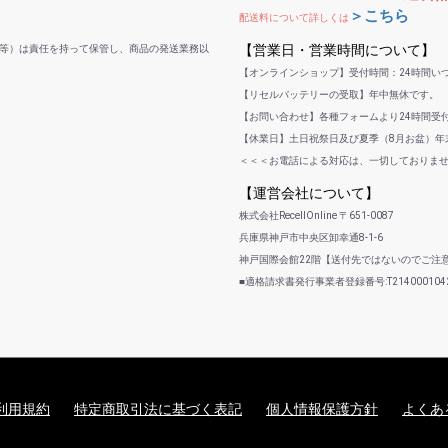
＞こちら
配送料について詳しくは
【営業日・営業時間について】
等）は責任を持って保管し、商品の発送業務以
【オンラインショップ】受付時間：24時間い
【リセルバッテリーの受取】年中無休です。
【お問い合わせ】各種フォームより24時間受
【休業日】土日祝祭日及び夏季（8月お盆）年末
＜＜＜お電話による対応は、一切しておりま
【運営会社について】
株式会社RecellOnline 〒651-0087
兵庫県神戸市中央区卸幸通8-1-6
神戸国際会館22階【送付先ではないのでご注
■適格請求書発行事業者登録番号:T2140001042
利用規約
特定商取引法に基づく表記
個人情報保護方針
よくあ