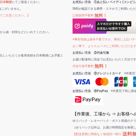
日本郵便
にてご発送ください。
お支払い方法 ①あと払い ペイディ (コンビニ
はございません。
SMSが確認できる携帯・スマホでご利用いた
無料！
でご注意ください。】
口座振替手数料
から箱・封筒などにいれてください。
※事前登録は基本不要ですが、事前に上記バナー
おく事で、よりスムーズにご利用いただけま
お支払い方法 ②代金引換
出しいただくか集荷依頼を日本郵便にお手配く
お届け配達時に現金でお支払いただく方法で
無料！
代金引換手数料
お支払い方法 ③クレジットカード
※作業完
お支払い方法 ④PayPay
※作業完了時に課
【作業後、工場から ⇒ お客様
ゆうパック・レターパック・ポスト投函のク
（ゆうパック以外は、お届け時間指定を無視
送料
【配送形態に関係なく地域別一律の