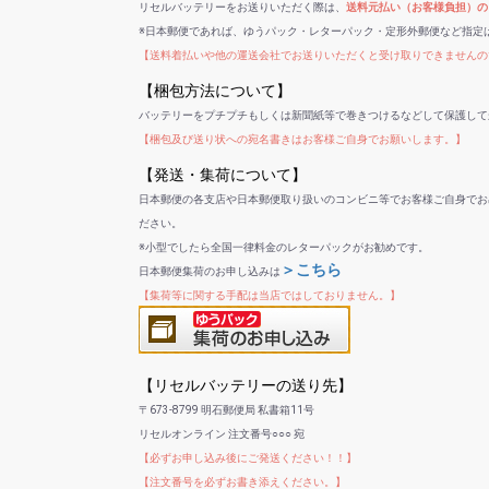
リセルバッテリーをお送りいただく際は、
送料元払い（お客様負担）の
※日本郵便であれば、ゆうパック・レターパック・定形外郵便など指定
【送料着払いや他の運送会社でお送りいただくと受け取りできませんの
【梱包方法について】
バッテリーをプチプチもしくは新聞紙等で巻きつけるなどして保護して
【梱包及び送り状への宛名書きはお客様ご自身でお願いします。】
【発送・集荷について】
日本郵便の各支店や日本郵便取り扱いのコンビニ等でお客様ご自身でお
ださい。
※小型でしたら全国一律料金のレターパックがお勧めです。
＞こちら
日本郵便集荷のお申し込みは
【集荷等に関する手配は当店ではしておりません。】
【リセルバッテリーの送り先】
〒673-8799 明石郵便局 私書箱11号
リセルオンライン 注文番号○○○ 宛
【必ずお申し込み後にご発送ください！！】
【注文番号を必ずお書き添えください。】