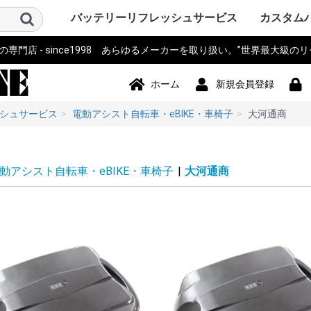
バッテリーリフレッシュサービス
カスタム
門店 - since1998 あらゆるメーカーを取り扱い。”世界最大級の
パソコン PC・サーバー・周辺機
測量機器
計測器・測定器・分析計
電動工具
作業機器・検査機器・整備
電動アシスト自転車・eBIKE・車
カメラ・ストロボ・ライト系・
アイボ AIBO SONY
ロボット・コントローラ
オーディオ・ビジュアル・モニ
スマホ・タブレット・PDA・そ
プリンター・スキャナー
電源モジュール・ポータブルバ
無線機・電話機・Wi-Fiルータ
ドローン・ラジコン・テレコ
パーソナルモビリティ・電動カ
ハンディーターミナル・コード
ナビ・自動車バイク アクセサリ
掃除機・洗浄機・空調関連
コードレスフォン
通信カラオケ・デンモク
誘導非常灯・住設警報機器
住宅設備・施設設備
バックアップ電源・UPS(無停電
事務機器・辞書・計算機・タイ
健康・美容家電
ポンプ
農業・園芸・除雪機
おもちゃ・楽器・釣具・レジャ
Panasonic SANYO FDK
その他
ソニー SON
パナソニ
東芝 TOSH
アップル Ap
ThinkPad
カシオ CA
ビクター Vi
NEC 日本
コンパック 
シャープ S
デル DELL
三菱 MITS
hp ヒュ
Gatewa
日立 HITA
富士通 Fuj
サンヨー S
ACER エ
アキア AK
AOPEN
ASUS ア
CLEVO 
エプソン E
飯山 iiya
SAMSUN
レノボ Le
工人舎 KO
マウスコ
オンキヨー
FRONTI
マイクロ
その他 OT
トプコン T
ソキア SO
ニコン Nik
ペンタック
横河 YOK
ライカ Lei
オリンパス 
トリンブル 
Giodimet
フジクラ Fu
タマヤ計測
その他 OT
MICRON
Leica ラ
日立 HITA
マルチ計
FLUKE 
テクトロ
A&D
hp ヒュ
Z+F Zolle
横河電機 Y
JRC 日本
岩通
BOSCH 
日置電機
キーエンス 
テルモ
アンリツ An
オリンパス 
TESTO
三洋電機 S
東芝 TOSH
オムロン o
コニカミ
日通工 NE
Nikon ニ
Fujikur
VeEX
KEYSIGH
フィリップス
その他 OT
マキタ mak
HiKOKI
パナソニ
KYOCER
BOSCH 
HILTI 
泉精器 IZ
東芝 TOSH
MAX マ
DEWALT
DREMEL
CACTUS
LOBTEX
EXEN エ
KTC
イクラ精機 
ダイア DA
BLACK&D
Snapon
インガソ
スバル SU
EARTH 
パオック P
Porter Ca
シンコー S
Milwauke
STIHL 
Stryke
ORBOT
REX レッ
HALL
その他 OT
古河電気
住友電工
三菱電機
HEINE 
MORITA
マイクロ
ENAX 
FUJIFI
富士電機
沖電気工
NEC
フジクラ Fu
パナソニッ
山武 アズビ
その他
ヤマハ YA
ブリジス
パナソニ
サンスタ
ホンダ HO
サンヨー S
ミヤタ MI
丸石サイ
AERO LIF
スズキ SU
ホダカ Ho
シマノ SH
ヤンマー Y
大河通商
カイホウ
トランス
Airwheel
NISSIN
カワサキ K
ジャイアント
その他 OT
ソニー SO
IDX ア
パナソニ
COMET
シャープ S
ビクター Vi
antonba
Kodak 
Nikon ニ
キャノン 
ポラロイド P
Leica ラ
PENTA
FUJIFI
オリンパス 
コニカミ
SEA&SE
フィッシ
NEITZ 
カール・
KOWA 興
KYOCER
SurgiTe
シグマ SI
POLARI
WelchAlly
Keldan
東芝 TOSH
Godox
RICOH 
その他 OT
コミュニ
NAO ナオ
その他
アップル A
ソニー SO
パイオニ
JBL
パナソニ
シャープ S
カシオ CA
エプソン E
京セラ KY
東芝 TOSH
NEC
CREATIVE
KENWOO
ONKYO
Techni
BOSE
BenQ 
TOA
ツインバ
LOGICO
TEAC TA
audio-tec
Victor 
DENON 
ROLAND
その他 OT
ドコモ D
au
NEC
日立 HITA
hp ヒュ
シャープ S
富士通 Fuj
パナソニ
カシオ CA
東芝 TOSH
SONY ソ
Apple 
HUAWEI
その他 OT
シチズン C
ペンタック
エプソン E
キャノン 
ブラザー工業
hp ヒュ
オリンパス 
パナソニ
東芝テッ
SII セ
リーダー
三栄電機
マックス 
カシオ CA
スター精
日本プリ
その他 OT
パコ電子
NEP
INSPIRED
Panason
アイ・オ
エナックス
バッファ
サンワサ
JTT
ニプロン N
RRCパワ
BMO JAP
その他 OT
アイコム I
三菱電機 MI
パナソニ
ケンウッ
東芝 TOSH
八重洲無線 
富士通 Fuj
MOTORO
VERTEX 
日立 HITA
NEC 日本
パイオニ
ビクター Vi
JRC 日
沖電気工業 
アルインコ 
新潟通信
JRC日本
松下通信
岩崎通信機 
シャープ S
信和ユニ
アンリツ An
サンヨー S
トヨコム
信和通信
TONO
KDDI
NTT 日
京セラ KY
その他 OT
DJI
Futaba
TOKIME
田宮模型
SANWA 
エニー
東芝テリー
JR PROP
大和機工
Panason
日本クレ
金陵電機 Ki
アンリツ An
長野工業
三菱
日立
QYSEA
その他 OT
ESWING
SEGWA
その他
キャノン 
デンソーD
八重洲無線 
エプソン E
NECイン
FURUNO
カシオ CA
シャープ S
東芝テッ
セイコー
DENSEI
symbol
パナソニ
Nitsuko
富士通 Fuj
キーエンス 
Welcat
モトロー
ウェルコ
その他 OT
SONY ソ
Panason
ユピテル
BOSCH 
COMTE
Trywin
GARMIN
KAIHOU
SEIWA 
CELLST
Pionee
その他 OT
シャープ S
ダイソン D
ブラック
TWINBI
iRobot
パナソニッ
ジョンソ
サンヨー S
日立 HITA
東芝 TOSH
Electrolu
株環境技
BLACK & 
ボッシュ B
GAIS ガ
ツカモトエ
CCP
マキタ mak
raycop
ケルヒャー 
アイリス
Anker 
その他 OT
パナソニ
MOTORO
日立 HITA
ナカヨ通
アイホン
タカコム
muTECH
NEC 日本
東芝 TOSH
ソニー SO
その他 OT
パナソニ
東芝ライ
古河電池
日立 HITA
三菱電機 MI
大光電機 D
オーデリ
岩崎電気
NEC 日本
三洋GS
新神戸電
TOA
日本ビク
GSユアサ
三洋電機 S
日本電池
ジーエス
ジーエス
その他 OT
パナソニ
三洋・SA
三洋GS
GSサフト
GSメルコ
セイコー S
LEXEL
LIXIL INA
Nabtes
TOEX
TOSO
TWINBI
その他 OT
APC
オムロン
NTT
その他
アマノ
CASIO 
SII セ
Canon 
SHARP 
KING J
Panason
その他 OT
TRIA ト
BRAUN 
PHILIP
WAHL 
Capillu
andis
OSTAR
Panason
SANYO 
マクセル
FLAX
OMRON
TWINBI
日立
ヒロセ電
ナリス
その他
器
椅子
投光器・顕微鏡
ター
の他端末
ッテリー
ン・リモコン
ート
リーダー
ー
電源装置)
ムレコーダー
ー
Panasoni
ッカード
イ
ク
ア
Microsof
クス
Tektronix
ッカード
Panasoni
RYOBI 
ル
ック&デ
Ingersoll
ン
ム
下電工
Bridgest
Panasoni
SUNSTA
maruishi
TRANS M
クス
Panasoni
バウアー
ム
KONICA 
シー
FISHEYE
ン
ボット
Panasoni
ド
TWINBIR
ル
ッカード
Panasoni
ッカード
Panasoni
ル
ック
ョンズ
Panasoni
KENWOO
ラ
スタンダ
NTTドコ
発
子工業)
ック 松下
Panasoni
MOTORO
ック
ー
ー BLACK
ド
ナル
技研
Panasoni
ラ
Panasoni
ー
Panasoni
ヨー
ー
フト
ド
ル
ック
ック 松下
ド
ホーム
新規会員登録
シュサービス
電動アシスト自転車・eBIKE・車椅子
大河通商
動アシスト自転車・eBIKE・車椅子
|
大河通商