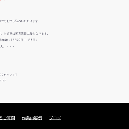
つでもお申し込みいただけます。
付、お返事は翌営業日以降となります。
年始（12月29日～1月3日）
せん。＞＞＞
意ください！】
158
るご質問
作業内容例
ブログ