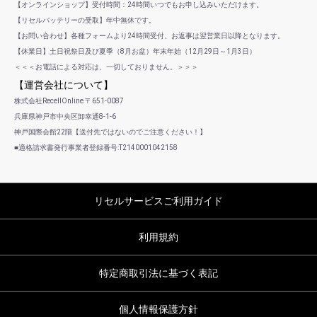
【オンラインショップ】受付時間：24時間いつでもお申し込みいただけます。
【リセルバッテリーの受取】年中無休です。
【お問い合わせ】各種フォームより24時間受付、お返事は翌営業日以降となります。
【休業日】土日祝祭日及び夏季（8月お盆）年末年始（12月29日～1月3日）
＜＜＜お電話による対応は、一切しておりません。＞＞＞
【運営会社について】
株式会社RecellOnline 〒651-0087
兵庫県神戸市中央区卸幸通8-1-6
神戸国際会館22階【送付先ではないのでご注意ください！】
■適格請求書発行事業者登録番号:T2140001042158
リセルサービスご利用ガイド
利用規約
特定商取引法に基づく表記
個人情報保護方針