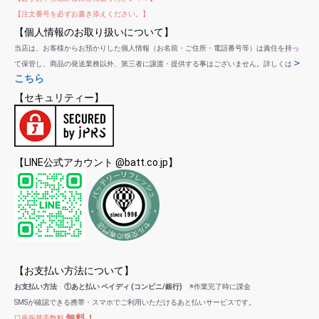
【注文番号を必ずお書き添えください。】
【個人情報のお取り扱いについて】
当店は、お客様からお預かりした個人情報（お名前・ご住所・電話番号等）は責任を持っ
＞
て保管し、商品の発送業務以外、第三者に譲渡・提供する事はございません。詳しくは
こちら
【セキュリティー】
【LINE公式アカウント @batt.co.jp】
【お支払い方法について】
お支払い方法 ①あと払い ペイディ (コンビニ/銀行)
※作業完了時に課金
SMSが確認できる携帯・スマホでご利用いただけるあと払いサービスです。
無料！
口座振替手数料