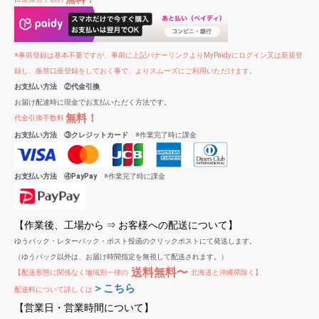
※事前登録は基本不要ですが、事前に上記バナーリンクよりMyPaidyにログイン又は新規登
録し、振替口座登録をしておく事で、よりスムーズにご利用いただけます。
お支払い方法 ②代金引換
お届け配達時に現金でお支払いただく方法です。
無料！
代金引換手数料
お支払い方法 ③クレジットカード
※作業完了時に課金
お支払い方法 ④PayPay
※作業完了時に課金
【作業後、工場から ⇒ お客様への配送について】
ゆうパック・レターパック・ポスト投函のクリックポストにて発送します。
（ゆうパック以外は、お届け時間指定を無視して配送されます。）
送料無料〜
【配送形態に関係なく地域別一律の
北海道と沖縄県除く】
＞こちら
配送料について詳しくは
【営業日・営業時間について】