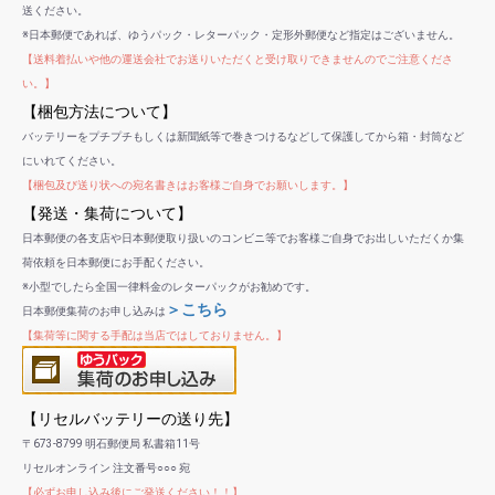
送ください。
※日本郵便であれば、ゆうパック・レターパック・定形外郵便など指定はございません。
【送料着払いや他の運送会社でお送りいただくと受け取りできませんのでご注意くださ
い。】
【梱包方法について】
バッテリーをプチプチもしくは新聞紙等で巻きつけるなどして保護してから箱・封筒など
にいれてください。
【梱包及び送り状への宛名書きはお客様ご自身でお願いします。】
【発送・集荷について】
日本郵便の各支店や日本郵便取り扱いのコンビニ等でお客様ご自身でお出しいただくか集
荷依頼を日本郵便にお手配ください。
※小型でしたら全国一律料金のレターパックがお勧めです。
＞こちら
日本郵便集荷のお申し込みは
【集荷等に関する手配は当店ではしておりません。】
【リセルバッテリーの送り先】
〒673-8799 明石郵便局 私書箱11号
リセルオンライン 注文番号○○○ 宛
【必ずお申し込み後にご発送ください！！】