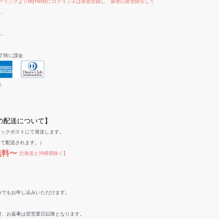
リンクよりMyPaidyにログイン又は新規登録し、振替口座登録をして
す。
す。
了時に課金
金
への配送について】
リックポストにて発送します。
して配送されます。）
無料〜
北海道と沖縄県除く】
つでもお申し込みいただけます。
付、お返事は翌営業日以降となります。