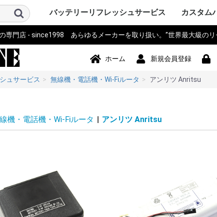
バッテリーリフレッシュサービス
カスタム
門店 - since1998 あらゆるメーカーを取り扱い。”世界最大級の
パソコン PC・サーバー・周辺機
測量機器
計測器・測定器・分析計
電動工具
作業機器・検査機器・整備
電動アシスト自転車・eBIKE・車
カメラ・ストロボ・ライト系・
アイボ AIBO SONY
ロボット・コントローラ
オーディオ・ビジュアル・モニ
スマホ・タブレット・PDA・そ
プリンター・スキャナー
電源モジュール・ポータブルバ
無線機・電話機・Wi-Fiルータ
ドローン・ラジコン・テレコ
パーソナルモビリティ・電動カ
ハンディーターミナル・コード
ナビ・自動車バイク アクセサリ
掃除機・洗浄機・空調関連
コードレスフォン
通信カラオケ・デンモク
誘導非常灯・住設警報機器
住宅設備・施設設備
バックアップ電源・UPS(無停電
事務機器・辞書・計算機・タイ
健康・美容家電
ポンプ
農業・園芸・除雪機
おもちゃ・楽器・釣具・レジャ
Panasonic SANYO FDK
その他
ソニー SON
パナソニ
東芝 TOSH
アップル Ap
ThinkPad
カシオ CA
ビクター Vi
NEC 日本
コンパック 
シャープ S
デル DELL
三菱 MITS
hp ヒュ
Gatewa
日立 HITA
富士通 Fuj
サンヨー S
ACER エ
アキア AK
AOPEN
ASUS ア
CLEVO 
エプソン E
飯山 iiya
SAMSUN
レノボ Le
工人舎 KO
マウスコ
オンキヨー
FRONTI
マイクロ
その他 OT
トプコン T
ソキア SO
ニコン Nik
ペンタック
横河 YOK
ライカ Lei
オリンパス 
トリンブル 
Giodimet
フジクラ Fu
タマヤ計測
その他 OT
MICRON
Leica ラ
日立 HITA
マルチ計
FLUKE 
テクトロ
A&D
hp ヒュ
Z+F Zolle
横河電機 Y
JRC 日本
岩通
BOSCH 
日置電機
キーエンス 
テルモ
アンリツ An
オリンパス 
TESTO
三洋電機 S
東芝 TOSH
オムロン o
コニカミ
日通工 NE
Nikon ニ
Fujikur
VeEX
KEYSIGH
フィリップス
その他 OT
マキタ mak
HiKOKI
パナソニ
KYOCER
BOSCH 
HILTI 
泉精器 IZ
東芝 TOSH
MAX マ
DEWALT
DREMEL
CACTUS
LOBTEX
EXEN エ
KTC
イクラ精機 
ダイア DA
BLACK&D
Snapon
インガソ
スバル SU
EARTH 
パオック P
Porter Ca
シンコー S
Milwauke
STIHL 
Stryke
ORBOT
REX レッ
HALL
その他 OT
古河電気
住友電工
三菱電機
HEINE 
MORITA
マイクロ
ENAX 
FUJIFI
富士電機
沖電気工
NEC
フジクラ Fu
パナソニッ
山武 アズビ
その他
ヤマハ YA
ブリジス
パナソニ
サンスタ
ホンダ HO
サンヨー S
ミヤタ MI
丸石サイ
AERO LIF
スズキ SU
ホダカ Ho
シマノ SH
ヤンマー Y
大河通商
カイホウ
トランス
Airwheel
NISSIN
カワサキ K
ジャイアント
その他 OT
ソニー SO
IDX ア
パナソニ
COMET
シャープ S
ビクター Vi
antonba
Kodak 
Nikon ニ
キャノン 
ポラロイド P
Leica ラ
PENTA
FUJIFI
オリンパス 
コニカミ
SEA&SE
フィッシ
NEITZ 
カール・
KOWA 興
KYOCER
SurgiTe
シグマ SI
POLARI
WelchAlly
Keldan
東芝 TOSH
Godox
RICOH 
その他 OT
コミュニ
NAO ナオ
その他
アップル A
ソニー SO
パイオニ
JBL
パナソニ
シャープ S
カシオ CA
エプソン E
京セラ KY
東芝 TOSH
NEC
CREATIVE
KENWOO
ONKYO
Techni
BOSE
BenQ 
TOA
ツインバ
LOGICO
TEAC TA
audio-tec
Victor 
DENON 
ROLAND
その他 OT
ドコモ D
au
NEC
日立 HITA
hp ヒュ
シャープ S
富士通 Fuj
パナソニ
カシオ CA
東芝 TOSH
SONY ソ
Apple 
HUAWEI
その他 OT
シチズン C
ペンタック
エプソン E
キャノン 
ブラザー工業
hp ヒュ
オリンパス 
パナソニ
東芝テッ
SII セ
リーダー
三栄電機
マックス 
カシオ CA
スター精
日本プリ
その他 OT
パコ電子
NEP
INSPIRED
Panason
アイ・オ
エナックス
バッファ
サンワサ
JTT
ニプロン N
RRCパワ
BMO JAP
その他 OT
アイコム I
三菱電機 MI
パナソニ
ケンウッ
東芝 TOSH
八重洲無線 
富士通 Fuj
MOTORO
VERTEX 
日立 HITA
NEC 日本
パイオニ
ビクター Vi
JRC 日
沖電気工業 
アルインコ 
新潟通信
JRC日本
松下通信
岩崎通信機 
シャープ S
信和ユニ
アンリツ An
サンヨー S
トヨコム
信和通信
TONO
KDDI
NTT 日
京セラ KY
その他 OT
DJI
Futaba
TOKIME
田宮模型
SANWA 
エニー
東芝テリー
JR PROP
大和機工
Panason
日本クレ
金陵電機 Ki
アンリツ An
長野工業
三菱
日立
QYSEA
その他 OT
ESWING
SEGWA
その他
キャノン 
デンソーD
八重洲無線 
エプソン E
NECイン
FURUNO
カシオ CA
シャープ S
東芝テッ
セイコー
DENSEI
symbol
パナソニ
Nitsuko
富士通 Fuj
キーエンス 
Welcat
モトロー
ウェルコ
その他 OT
SONY ソ
Panason
ユピテル
BOSCH 
COMTE
Trywin
GARMIN
KAIHOU
SEIWA 
CELLST
Pionee
その他 OT
シャープ S
ダイソン D
ブラック
TWINBI
iRobot
パナソニッ
ジョンソ
サンヨー S
日立 HITA
東芝 TOSH
Electrolu
株環境技
BLACK & 
ボッシュ B
GAIS ガ
ツカモトエ
CCP
マキタ mak
raycop
ケルヒャー 
アイリス
Anker 
その他 OT
パナソニ
MOTORO
日立 HITA
ナカヨ通
アイホン
タカコム
muTECH
NEC 日本
東芝 TOSH
ソニー SO
その他 OT
パナソニ
東芝ライ
古河電池
日立 HITA
三菱電機 MI
大光電機 D
オーデリ
岩崎電気
NEC 日本
三洋GS
新神戸電
TOA
日本ビク
GSユアサ
三洋電機 S
日本電池
ジーエス
ジーエス
その他 OT
パナソニ
三洋・SA
三洋GS
GSサフト
GSメルコ
セイコー S
LEXEL
LIXIL INA
Nabtes
TOEX
TOSO
TWINBI
その他 OT
APC
オムロン
NTT
その他
アマノ
CASIO 
SII セ
Canon 
SHARP 
KING J
Panason
その他 OT
TRIA ト
BRAUN 
PHILIP
WAHL 
Capillu
andis
OSTAR
Panason
SANYO 
マクセル
FLAX
OMRON
TWINBI
日立
ヒロセ電
ナリス
その他
器
椅子
投光器・顕微鏡
ター
の他端末
ッテリー
ン・リモコン
ート
リーダー
ー
電源装置)
ムレコーダー
ー
Panasoni
ッカード
イ
ク
ア
Microsof
クス
Tektronix
ッカード
Panasoni
RYOBI 
ル
ック&デ
Ingersoll
ン
ム
下電工
Bridgest
Panasoni
SUNSTA
maruishi
TRANS M
クス
Panasoni
バウアー
ム
KONICA 
シー
FISHEYE
ン
ボット
Panasoni
ド
TWINBIR
ル
ッカード
Panasoni
ッカード
Panasoni
ル
ック
ョンズ
Panasoni
KENWOO
ラ
スタンダ
NTTドコ
発
子工業)
ック 松下
Panasoni
MOTORO
ック
ー
ー BLACK
ド
ナル
技研
Panasoni
ラ
Panasoni
ー
Panasoni
ヨー
ー
フト
ド
ル
ック
ック 松下
ド
ホーム
新規会員登録
シュサービス
無線機・電話機・Wi-Fiルータ
アンリツ Anritsu
線機・電話機・Wi-Fiルータ
|
アンリツ Anritsu