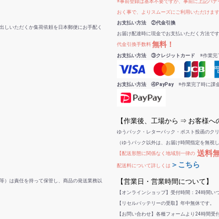
※事前登録は基本不要ですが、事前に上記バナー
おく事で、よりスムーズにご利用いただけま
お支払い方法 ②代金引換
出しいただくか集荷依頼を日本郵便にお手配く
お届け配達時に現金でお支払いただく方法で
無料！
代金引換手数料
お支払い方法 ③クレジットカード
※作業完
お支払い方法 ④PayPay
※作業完了時に課
【作業後、工場から ⇒ お客様
ゆうパック・レターパック・ポスト投函のク
（ゆうパック以外は、お届け時間指定を無視
送料
【配送形態に関係なく地域別一律の
＞こちら
配送料について詳しくは
【営業日・営業時間について】
等）は責任を持って保管し、商品の発送業務以
【オンラインショップ】受付時間：24時間い
【リセルバッテリーの受取】年中無休です。
【お問い合わせ】各種フォームより24時間受