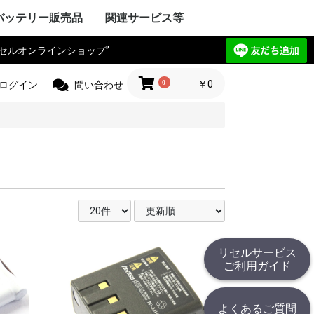
バッテリー販売品
関連サービス等
リセルオンラインショップ”
Y VAIO
ック
IBA
ple Mac
SIO
ctor
電気
Compaq
HARP
UBISHI
ーレット・パ
y ゲートウェ
CHI
itsu
ANYO
イサー
IA
 エーオープン
サス
セルボ
PSON
ma
G サムソン
novo
HJINSHA
ンピュータ
 ソーテッ
ER フロンティ
ソフト
HER
OPCON
KKIA
on JEC
ス PENTAX
OGAWA
ca
OLYMPUS
Trimble
er
jikura
 TAMAYA
HER
IX マイクロニ
イカ
CHI
測器
フルーク
ニクス
ーレット・パ
r+Frohlich
OKOGAWA
無線
ボッシュ
KEYENCE
ritsu
OLYMPUS
ANYO
IBA
mron
ノルタ
C
コン
a フジクラ
T
 Philips
HER
ita
 日立工機
ック電工
A 京セラ
ボッシュ
ヒルティー
UMI マクセ
IBA
ックス
 デウォルト
 ドレメル
 カクタス
 ロブテックス
クセン
IKURA
IA
ECKER ブラ
 スナップオン
ールランド
BARU
MAN アースマ
AOCK
ble
HINKO
e
スチール
r ストライカー
 オーボット
キス
HER
工業
ハイネ
 モリタ製作所
テック
エナックス
LM 富士フイル
業
jikura
ク電工 松
ル azbil
MAHA
トン
ック
ー技研
NDA 本田
ANYO
YATA
クル
E
ZUKI
daka
IMANO
ANMAR
ジャパン
モバイリー
awasaki
 GIANT
HER
NY
イ・ディー・エ
ック
 コメット
HARP
ctor JVC
uer アントン
コダック
コン
CANON
olaroid
イカ
X ペンタックス
LM 富士フイル
OLYMPUS
ノルタ
A シーアンド
ュアイ
ナイツ
ツァイス
和
A 京セラ
l サージテル
GMA
ON ポラリオ
n
IBA
リコー
HER
ケーションロ
pple
NY
ア
ック
HARP
SIO
PSON
OCERA
IBA
D ケンウッ
 オンキョー
cs テクニクス
ベンキュー
ード
OL ロジクー
SCAM
hnica
ビクター
デノン
 ローランド
HER
OCOMO
CHI
ーレット・パ
HARP
itsu
ック
SIO
IBA
ニー
アップル
 ファーウェイ
HER
ITIZEN
ス PENTAX
PSON
CANON
 brother
ーレット・パ
OLYMPUS
ック
ク
イコーインスツ
電子
MAX
SIO
密
メックス
HER
工業
 ENERGY
ic パナソニ
ーデータ
 ENAX
ロー・コクヨ
プライ
ipron
ーソリューシ
AN
HER
com
TSUBISHI
ック
ド
IBA
YAESU
itsu
LA モトロー
STANDARD
CHI
電気
ア
ctor
本無線機
OKI
ALINCO
機
無線機
工業
IWATSU
HARP
テック
ritsu
ANYO
本電信電話
OCERA
HER
 双葉電子工業
CINC 極東開
サンワ
 (旧 東京電
O
ic パナソニ
ーン
nryo
ritsu
HER
Y セグウェイ
CANON
ENSO
YAESU
PSON
フロンティア
SIO
HARP
ク
ック
 日通工
itsu
KEYENCE
ラ
ムデザイン
HER
ニー
ic パナソニ
ボッシュ
C コムテック
 トライウイン
 ガーミン
セイワ
AR セルスタ
r パイオニア
HER
HARP
yson
アンドデッカ
RD ツインバー
ク ナショ
ン
ANYO
CHI
IBA
x
研
DECKER
OSCH
イズ
イム 環境
ita
 レイコップ
KARCHER
オーヤマ
アンカー
HER
ック
LA モトロー
CHI
信機
電気
IBA
NY
HER
ック電工
テック
CHI
TSUBISHI
AIKO
ック
電気
ソフトエナジ
機
ター
ANYO
メルコテック
サフト
HER
ック
NYO・サン
ソフトエナジ
 ジーエスサ
テック
EIKO
X
co ナブテスコ
RD ツインバー
HER
カシオ
イコーインスツ
キャノン
シャープ
IM キングジム
ic パナソニ
HER
リア アイエピ
ブラウン
S フィリップス
ウォール
s カピラス
ic パナソニ
三洋電機
 オムロン
RD ツインバー
機
組電池パック製作見積
リセルバッテリー現物
カスタム加工サービス
社内で使用した備品の
バッテリーパック無償
c
t
c
リョービ
ッカー
 Rand
one
c
R
OBILLY
c
MINOLTA
c
D
c
c
c
D
ード
モ
電工
c
LA
&DECKER
c
c
c
（サンプル送付申込）
見積（送付申込）
販売品
回収
0
￥0
ログイン
問い合わせ
リセルサービス
ご利用ガイド
よくあるご質問