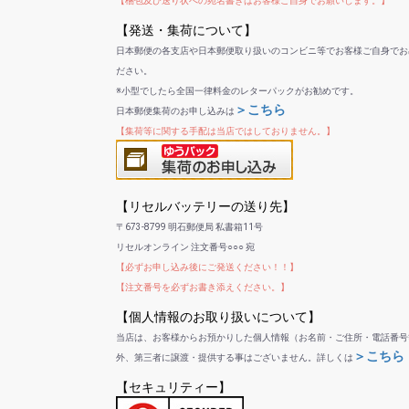
【梱包及び送り状への宛名書きはお客様ご自身でお願いします。】
【発送・集荷について】
日本郵便の各支店や日本郵便取り扱いのコンビニ等でお客様ご自身でお
ださい。
※小型でしたら全国一律料金のレターパックがお勧めです。
＞こちら
日本郵便集荷のお申し込みは
【集荷等に関する手配は当店ではしておりません。】
【リセルバッテリーの送り先】
〒673-8799 明石郵便局 私書箱11号
リセルオンライン 注文番号○○○ 宛
【必ずお申し込み後にご発送ください！！】
【注文番号を必ずお書き添えください。】
【個人情報のお取り扱いについて】
当店は、お客様からお預かりした個人情報（お名前・ご住所・電話番号
＞こちら
外、第三者に譲渡・提供する事はございません。詳しくは
【セキュリティー】