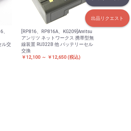
出品リクエスト
16、
[RP816、RP816A、KG209]Anritsu
アンリツ ネットワークス 携帯型無
ーセル交
線装置 RU322B 他 バッテリーセル
交換
￥12,100 ～ ￥12,650
(税込)