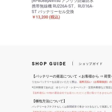
[RP808B]Anritsu アンリツ防爆防水
携帯無線機 RU226A-ST、RU316A-
ST バッテリーセル交換
￥13,200
(税込)
SHOP GUIDE
ショップガイド
【バッテリーの発送について ＜お客様から ⇒ 荷
リセルバッテリーをお送りいただく際は、
送料元払い（お客様負担）の
※日本郵便であれば、ゆうパック・レターパック・定形外郵便など指定
【送料着払いや他の運送会社でお送りいただくと受け取りできませんの
【梱包方法について】
バッテリーをプチプチもしくは新聞紙等で巻きつけるなどして保護して