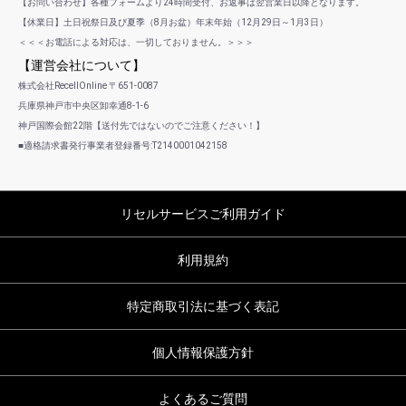
【お問い合わせ】各種フォームより24時間受付、お返事は翌営業日以降となります。
【休業日】土日祝祭日及び夏季（8月お盆）年末年始（12月29日～1月3日）
＜＜＜お電話による対応は、一切しておりません。＞＞＞
【運営会社について】
株式会社RecellOnline 〒651-0087
兵庫県神戸市中央区卸幸通8-1-6
神戸国際会館22階【送付先ではないのでご注意ください！】
■適格請求書発行事業者登録番号:T2140001042158
リセルサービスご利用ガイド
利用規約
特定商取引法に基づく表記
個人情報保護方針
よくあるご質問