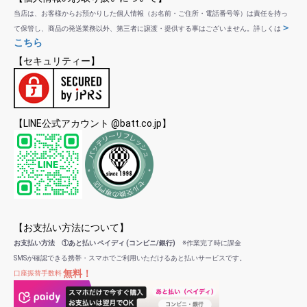
当店は、お客様からお預かりした個人情報（お名前・ご住所・電話番号等）は責任を持っ
＞
て保管し、商品の発送業務以外、第三者に譲渡・提供する事はございません。詳しくは
こちら
【セキュリティー】
【LINE公式アカウント @batt.co.jp】
【お支払い方法について】
お支払い方法 ①あと払い ペイディ (コンビニ/銀行)
※作業完了時に課金
SMSが確認できる携帯・スマホでご利用いただけるあと払いサービスです。
無料！
口座振替手数料