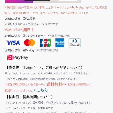
※事前登録は基本不要ですが、事前に上記バナーリンクよりMyPaidyにログイン又は新規登
録し、振替口座登録をしておく事で、よりスムーズにご利用いただけます。
お支払い方法 ②代金引換
お届け配達時に現金でお支払いただく方法です。
無料！
代金引換手数料
お支払い方法 ③クレジットカード
※作業完了時に課金
お支払い方法 ④PayPay
※作業完了時に課金
【作業後、工場から ⇒ お客様への配送について】
ゆうパック・レターパック・ポスト投函のクリックポストにて発送します。
（ゆうパック以外は、お届け時間指定を無視して配送されます。）
送料無料〜
【配送形態に関係なく地域別一律の
北海道と沖縄県除く】
＞こちら
配送料について詳しくは
【営業日・営業時間について】
【オンラインショップ】受付時間：24時間いつでもお申し込みいただけます。
【リセルバッテリーの受取】年中無休です。