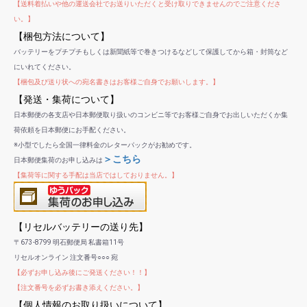
【送料着払いや他の運送会社でお送りいただくと受け取りできませんのでご注意くださ
い。】
【梱包方法について】
バッテリーをプチプチもしくは新聞紙等で巻きつけるなどして保護してから箱・封筒など
にいれてください。
【梱包及び送り状への宛名書きはお客様ご自身でお願いします。】
【発送・集荷について】
日本郵便の各支店や日本郵便取り扱いのコンビニ等でお客様ご自身でお出しいただくか集
荷依頼を日本郵便にお手配ください。
※小型でしたら全国一律料金のレターパックがお勧めです。
＞こちら
日本郵便集荷のお申し込みは
【集荷等に関する手配は当店ではしておりません。】
【リセルバッテリーの送り先】
〒673-8799 明石郵便局 私書箱11号
リセルオンライン 注文番号○○○ 宛
【必ずお申し込み後にご発送ください！！】
【注文番号を必ずお書き添えください。】
【個人情報のお取り扱いについて】