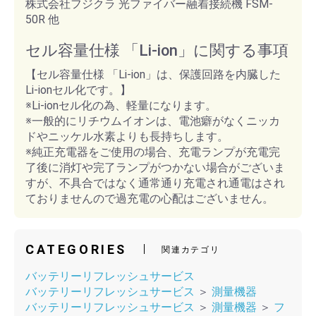
株式会社フジクラ 光ファイバー融着接続機 FSM-
50R 他
セル容量仕様 「Li-ion」に関する事項
【セル容量仕様 「Li-ion」は、保護回路を内臓した
Li-ionセル化です。】
※Li-ionセル化の為、軽量になります。
※一般的にリチウムイオンは、電池癖がなくニッカ
ドやニッケル水素よりも長持ちします。
※純正充電器をご使用の場合、充電ランプが充電完
了後に消灯や完了ランプがつかない場合がございま
すが、不具合ではなく通常通り充電され通電はされ
ておりませんので過充電の心配はございません。
CATEGORIES
関連カテゴリ
バッテリーリフレッシュサービス
バッテリーリフレッシュサービス
＞
測量機器
バッテリーリフレッシュサービス
＞
測量機器
＞
フ