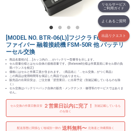
リセルサービス
ご利用ガイド
よくあるご質問
出品リクエスト
[MODEL NO. BTR-06(L)]フジクラ Fujikura 光
ファイバー 融着接続機 FSM-50R 他 バッテリ
ーセル交換
商品名最初の[.....]カッコ内の.....がバッテリー型番等を示します。
セル容量仕様とはセル自体の規格容量です。(Balanced仕様は作業直前に単セル群の負
荷バランスを校正)
価格にはセルと作業工賃が含まれます。（商品名に「...セル交換」がつく商品）
この商品は使用時間等を保証した商品ではありません。
販売品の出荷目安は、ご注文後「翌営業日」に出荷予定（別途記載しているものを除
く）
セル交換はバッテリーパック自体の販売・メンテナンス・修理等のサービスではありま
せん。
２営業日以内に完了！
セル交換の作業日数目安
別途記載しているも
のを除く
送料無料〜
配送形態に関係なく地域別一律の
北海道と沖縄県除く