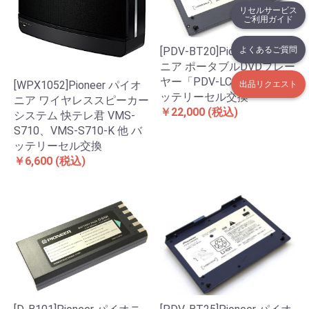
リセルサービス
ご利用ガイド
よくあるご質問
[PDV-BT20]Pioneer パイオ
ニア ポータブルDVDプレー
ヤー「PDV-LC20TV」用バ
[WPX1052]Pioneer パイオ
出品リクエスト
ッテリーセル交換
ニア ワイヤレススピーカー
￥22,000
(税込)
システム 快テレ君 VMS-
S710、VMS-S710-K 他 バ
ッテリーセル交換
￥6,600
(税込)