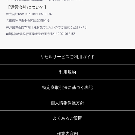
【運営会社について】
株式会社RecellOnline 〒651-0087
兵庫県神戸市中央区卸幸通8-1-6
神戸国際会館22階【送付先ではないのでご注意ください！】
■適格請求書発行事業者登録番号:T2140001042158
リセルサービスご利用ガイド
利用規約
特定商取引法に基づく表記
個人情報保護方針
よくあるご質問
作業内容例