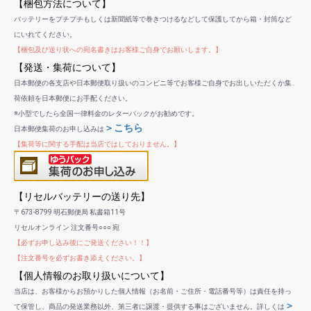
【梱包方法について】
バッテリーをプチプチもしくは新聞紙等で巻きつけるなどして保護してから箱・封筒など
にいれてください。
【梱包及び送り状への宛名書きはお客様ご自身でお願いします。】
【発送・集荷について】
日本郵便の各支店や日本郵便取り扱いのコンビニ等でお客様ご自身でお出しいただくか集
荷依頼を日本郵便にお手配ください。
※小型でしたら全国一律料金のレターパックがお勧めです。
＞こちら
日本郵便集荷のお申し込みは
【集荷等に関する手配は当店ではしておりません。】
【リセルバッテリーの送り先】
〒673-8799 明石郵便局 私書箱11号
リセルオンライン 注文番号○○○ 宛
【必ずお申し込み後にご発送ください！！】
【注文番号を必ずお書き添えください。】
【個人情報のお取り扱いについて】
当店は、お客様からお預かりした個人情報（お名前・ご住所・電話番号等）は責任を持っ
＞
て保管し、商品の発送業務以外、第三者に譲渡・提供する事はございません。詳しくは