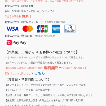
録し、振替口座登録をしておく事で、よりスムーズにご利用いただけます。
お支払い方法 ②代金引換
お届け配達時に現金でお支払いただく方法です。
無料！
代金引換手数料
お支払い方法 ③クレジットカード
※作業完了時に課金
お支払い方法 ④PayPay
※作業完了時に課金
【作業後、工場から ⇒ お客様への配送について】
ゆうパック・レターパック・ポスト投函のクリックポストにて発送します。
（ゆうパック以外は、お届け時間指定を無視して配送されます。）
送料無料〜
【配送形態に関係なく地域別一律の
北海道と沖縄県除く】
＞こちら
配送料について詳しくは
【営業日・営業時間について】
【オンラインショップ】受付時間：24時間いつでもお申し込みいただけます。
【リセルバッテリーの受取】年中無休です。
【お問い合わせ】各種フォームより24時間受付、お返事は翌営業日以降となります。
【休業日】土日祝祭日及び夏季（8月お盆）年末年始（12月29日～1月3日）
＜＜＜お電話による対応は、一切しておりません。＞＞＞