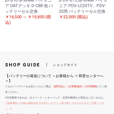
[D-B101]Pioneer パイオニ
[PDV-BT25]Pioneer パイオ
ア DATデッキ D-C88 他 バ
ニア PDV-LC20TV、PDV-
ッテリーセル交換
20用 バッテリーセル交換
￥16,500 ～ ￥19,800
(税
￥22,000
(税込)
込)
SHOP GUIDE
ショップガイド
【バッテリーの発送について ＜お客様から ⇒ 荷受センターへ
＞】
リセルバッテリーをお送りいただく際は、
送料元払い（お客様負担）の日本郵便
にてご発
送ください。
※日本郵便であれば、ゆうパック・レターパック・定形外郵便など指定はございません。
【送料着払いや他の運送会社でお送りいただくと受け取りできませんのでご注意くださ
い。】