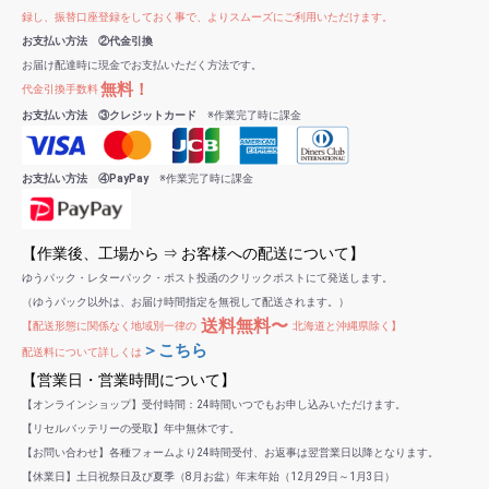
録し、振替口座登録をしておく事で、よりスムーズにご利用いただけます。
お支払い方法 ②代金引換
お届け配達時に現金でお支払いただく方法です。
無料！
代金引換手数料
お支払い方法 ③クレジットカード
※作業完了時に課金
お支払い方法 ④PayPay
※作業完了時に課金
【作業後、工場から ⇒ お客様への配送について】
ゆうパック・レターパック・ポスト投函のクリックポストにて発送します。
（ゆうパック以外は、お届け時間指定を無視して配送されます。）
送料無料〜
【配送形態に関係なく地域別一律の
北海道と沖縄県除く】
＞こちら
配送料について詳しくは
【営業日・営業時間について】
【オンラインショップ】受付時間：24時間いつでもお申し込みいただけます。
【リセルバッテリーの受取】年中無休です。
【お問い合わせ】各種フォームより24時間受付、お返事は翌営業日以降となります。
【休業日】土日祝祭日及び夏季（8月お盆）年末年始（12月29日～1月3日）