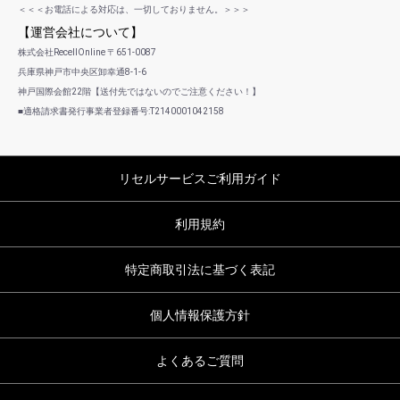
＜＜＜お電話による対応は、一切しておりません。＞＞＞
【運営会社について】
株式会社RecellOnline 〒651-0087
兵庫県神戸市中央区卸幸通8-1-6
神戸国際会館22階【送付先ではないのでご注意ください！】
■適格請求書発行事業者登録番号:T2140001042158
リセルサービスご利用ガイド
利用規約
特定商取引法に基づく表記
個人情報保護方針
よくあるご質問