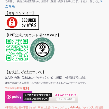
＞
て保管し、商品の発送業務以外、第三者に譲渡・提供する事はございません。詳しくは
こちら
【セキュリティー】
【LINE公式アカウント @batt.co.jp】
【お支払い方法について】
お支払い方法 ①あと払い ペイディ (コンビニ/銀行)
※作業完了時に課金
SMSが確認できる携帯・スマホでご利用いただけるあと払いサービスです。
無料！
口座振替手数料
※事前登録は基本不要ですが、事前に上記バナーリンクよりMyPaidyにログイン又は新規登