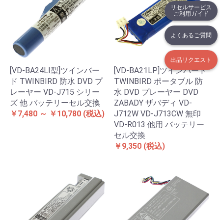
リセルサービス
ご利用ガイド
よくあるご質問
出品リクエスト
[VD-BA24LI型]ツインバー
[VD-BA21LP]ツインバード
ド TWINBIRD 防水 DVD プ
TWINBIRD ポータブル 防
レーヤー VD-J715 シリー
水 DVD プレーヤー DVD
ズ 他 バッテリーセル交換
ZABADY ザバディ VD-
￥7,480 ～ ￥10,780
(税込)
J712W VD-J713CW 無印
VD-R013 他用 バッテリー
セル交換
￥9,350
(税込)