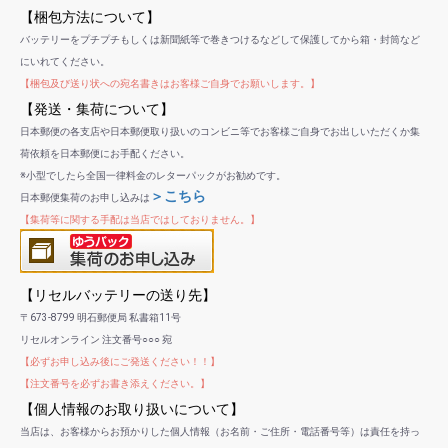
【梱包方法について】
バッテリーをプチプチもしくは新聞紙等で巻きつけるなどして保護してから箱・封筒など
にいれてください。
【梱包及び送り状への宛名書きはお客様ご自身でお願いします。】
【発送・集荷について】
日本郵便の各支店や日本郵便取り扱いのコンビニ等でお客様ご自身でお出しいただくか集
荷依頼を日本郵便にお手配ください。
※小型でしたら全国一律料金のレターパックがお勧めです。
＞こちら
日本郵便集荷のお申し込みは
【集荷等に関する手配は当店ではしておりません。】
【リセルバッテリーの送り先】
〒673-8799 明石郵便局 私書箱11号
リセルオンライン 注文番号○○○ 宛
【必ずお申し込み後にご発送ください！！】
【注文番号を必ずお書き添えください。】
【個人情報のお取り扱いについて】
当店は、お客様からお預かりした個人情報（お名前・ご住所・電話番号等）は責任を持っ