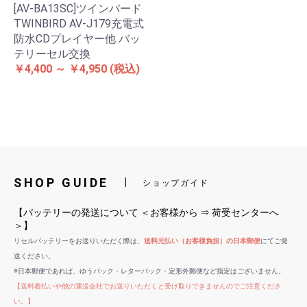
[AV-BA13SC]ツインバード
TWINBIRD AV-J179充電式
防水CDプレイヤー他 バッ
テリーセル交換
￥4,400 ～ ￥4,950
(税込)
SHOP GUIDE
ショップガイド
【バッテリーの発送について ＜お客様から ⇒ 荷受センターへ
＞】
リセルバッテリーをお送りいただく際は、
送料元払い（お客様負担）の日本郵便
にてご発
送ください。
※日本郵便であれば、ゆうパック・レターパック・定形外郵便など指定はございません。
【送料着払いや他の運送会社でお送りいただくと受け取りできませんのでご注意くださ
い。】