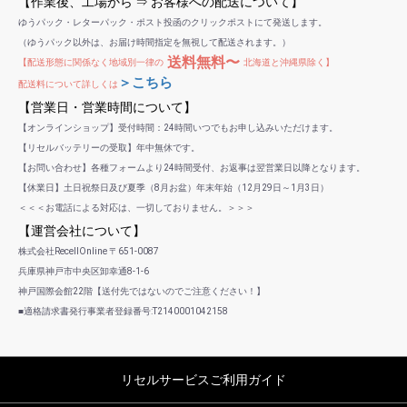
【作業後、工場から ⇒ お客様への配送について】
ゆうパック・レターパック・ポスト投函のクリックポストにて発送します。
（ゆうパック以外は、お届け時間指定を無視して配送されます。）
送料無料〜
【配送形態に関係なく地域別一律の
北海道と沖縄県除く】
＞こちら
配送料について詳しくは
【営業日・営業時間について】
【オンラインショップ】受付時間：24時間いつでもお申し込みいただけます。
【リセルバッテリーの受取】年中無休です。
【お問い合わせ】各種フォームより24時間受付、お返事は翌営業日以降となります。
【休業日】土日祝祭日及び夏季（8月お盆）年末年始（12月29日～1月3日）
＜＜＜お電話による対応は、一切しておりません。＞＞＞
【運営会社について】
株式会社RecellOnline 〒651-0087
兵庫県神戸市中央区卸幸通8-1-6
神戸国際会館22階【送付先ではないのでご注意ください！】
■適格請求書発行事業者登録番号:T2140001042158
リセルサービスご利用ガイド