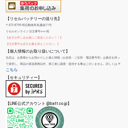
【リセルバッテリーの送り先】
〒673-8799 明石郵便局 私書箱11号
リセルオンライン 注文番号○○○ 宛
【必ずお申し込み後にご発送ください！！】
【注文番号を必ずお書き添えください。】
【個人情報のお取り扱いについて】
当店は、お客様からお預かりした個人情報（お名前・ご住所・電話番号等）は責任を持っ
＞
て保管し、商品の発送業務以外、第三者に譲渡・提供する事はございません。詳しくは
こちら
【セキュリティー】
【LINE公式アカウント @batt.co.jp】