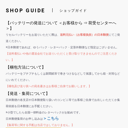
SHOP GUIDE
ショップガイド
【バッテリーの発送について ＜お客様から ⇒ 荷受センターへ
＞】
リセルバッテリーをお送りいただく際は、
送料元払い（お客様負担）の日本郵便
にてご発
送ください。
※日本郵便であれば、ゆうパック・レターパック・定形外郵便など指定はございません。
【送料着払いや他の運送会社でお送りいただくと受け取りできませんのでご注意くださ
い。】
【梱包方法について】
バッテリーをプチプチもしくは新聞紙等で巻きつけるなどして保護してから箱・封筒など
にいれてください。
【梱包及び送り状への宛名書きはお客様ご自身でお願いします。】
【発送・集荷について】
日本郵便の各支店や日本郵便取り扱いのコンビニ等でお客様ご自身でお出しいただくか集
荷依頼を日本郵便にお手配ください。
※小型でしたら全国一律料金のレターパックがお勧めです。
＞こちら
日本郵便集荷のお申し込みは
【集荷等に関する手配は当店ではしておりません。】