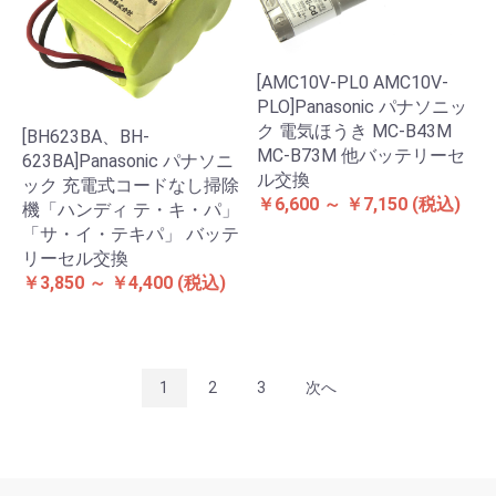
[AMC10V-PL0 AMC10V-
PLO]Panasonic パナソニッ
ク 電気ほうき MC-B43M
[BH623BA、BH-
MC-B73M 他バッテリーセ
623BA]Panasonic パナソニ
ル交換
ック 充電式コードなし掃除
￥6,600 ～ ￥7,150
(税込)
機「ハンディ テ・キ・パ」
「サ・イ・テキパ」 バッテ
リーセル交換
￥3,850 ～ ￥4,400
(税込)
1
2
3
次へ