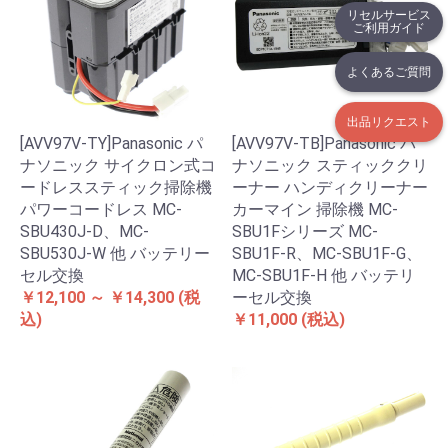
リセルサービス
ご利用ガイド
よくあるご質問
出品リクエスト
[AVV97V-TY]Panasonic パ
[AVV97V-TB]Panasonic パ
ナソニック サイクロン式コ
ナソニック スティッククリ
ードレススティック掃除機
ーナー ハンディクリーナー
パワーコードレス MC-
カーマイン 掃除機 MC-
SBU430J-D、MC-
SBU1Fシリーズ MC-
SBU530J-W 他 バッテリー
SBU1F-R、MC-SBU1F-G、
セル交換
MC-SBU1F-H 他 バッテリ
￥12,100 ～ ￥14,300
(税
ーセル交換
込)
￥11,000
(税込)