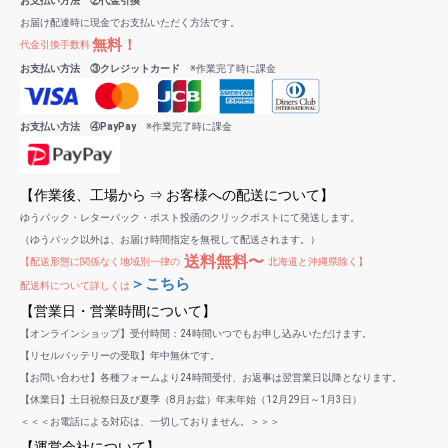
お支払い方法 ②代金引換
お届け配達時に現金でお支払いただく方法です。
無料！
代金引換手数料
お支払い方法 ③クレジットカード
※作業完了時に課金
お支払い方法 ④PayPay
※作業完了時に課金
【作業後、工場から ⇒ お客様への配送について】
ゆうパック・レターパック・ポスト投函のクリックポストにて発送します。
（ゆうパック以外は、お届け時間指定を無視して配送されます。）
送料無料〜
【配送形態に関係なく地域別一律の
北海道と沖縄県除く】
＞こちら
配送料について詳しくは
【営業日・営業時間について】
【オンラインショップ】受付時間：24時間いつでもお申し込みいただけます。
【リセルバッテリーの受取】年中無休です。
【お問い合わせ】各種フォームより24時間受付、お返事は翌営業日以降となります。
【休業日】土日祝祭日及び夏季（8月お盆）年末年始（12月29日～1月3日）
＜＜＜お電話による対応は、一切しておりません。＞＞＞
【運営会社について】