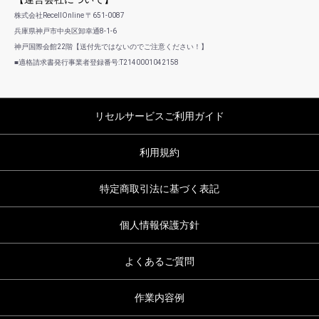
株式会社RecellOnline 〒651-0087
兵庫県神戸市中央区卸幸通8-1-6
神戸国際会館22階【送付先ではないのでご注意ください！】
■適格請求書発行事業者登録番号:T2140001042158
リセルサービスご利用ガイド
利用規約
特定商取引法に基づく表記
個人情報保護方針
よくあるご質問
作業内容例