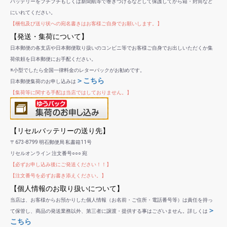
バッテリーをプチプチもしくは新聞紙等で巻きつけるなどして保護してから箱・封筒など
にいれてください。
【梱包及び送り状への宛名書きはお客様ご自身でお願いします。】
【発送・集荷について】
日本郵便の各支店や日本郵便取り扱いのコンビニ等でお客様ご自身でお出しいただくか集
荷依頼を日本郵便にお手配ください。
※小型でしたら全国一律料金のレターパックがお勧めです。
＞こちら
日本郵便集荷のお申し込みは
【集荷等に関する手配は当店ではしておりません。】
【リセルバッテリーの送り先】
〒673-8799 明石郵便局 私書箱11号
リセルオンライン 注文番号○○○ 宛
【必ずお申し込み後にご発送ください！！】
【注文番号を必ずお書き添えください。】
【個人情報のお取り扱いについて】
当店は、お客様からお預かりした個人情報（お名前・ご住所・電話番号等）は責任を持っ
＞
て保管し、商品の発送業務以外、第三者に譲渡・提供する事はございません。詳しくは
こちら